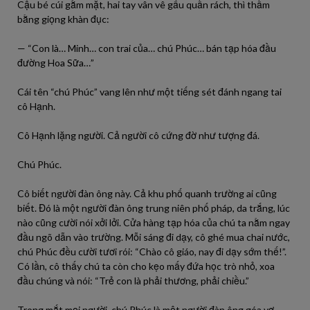
Cậu bé cúi gằm mặt, hai tay vân vê gấu quần rách, thì thầm
bằng giọng khàn đục:
— “Con là… Minh… con trai của… chú Phúc… bán tạp hóa đầu
đường Hoa Sữa…”
Cái tên “chú Phúc” vang lên như một tiếng sét đánh ngang tai
cô Hạnh.
Cô Hạnh lặng người. Cả người cô cứng đờ như tượng đá.
Chú Phúc.
Cô biết người đàn ông này. Cả khu phố quanh trường ai cũng
biết. Đó là một người đàn ông trung niên phố pháp, da trắng, lúc
nào cũng cười nói xởi lởi. Cửa hàng tạp hóa của chú ta nằm ngay
đầu ngõ dẫn vào trường. Mỗi sáng đi dạy, cô ghé mua chai nước,
chú Phúc đều cười tươi rói:
“Chào cô giáo, nay đi dạy sớm thế!”
.
Có lần, cô thấy chú ta còn cho kẹo mấy đứa học trò nhỏ, xoa
đầu chúng và nói:
“Trẻ con là phải thương, phải chiều.”
Trong mắt mọi người, chú Phúc là một người đàn ông góa vợ,