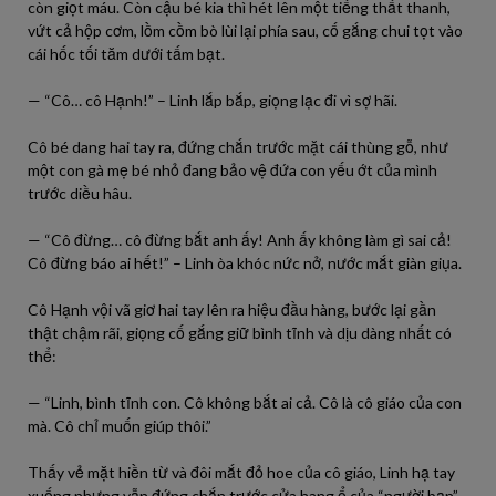
còn giọt máu. Còn cậu bé kia thì hét lên một tiếng thất thanh,
vứt cả hộp cơm, lồm cồm bò lùi lại phía sau, cố gắng chui tọt vào
cái hốc tối tăm dưới tấm bạt.
— “Cô… cô Hạnh!” – Linh lắp bắp, giọng lạc đi vì sợ hãi.
Cô bé dang hai tay ra, đứng chắn trước mặt cái thùng gỗ, như
một con gà mẹ bé nhỏ đang bảo vệ đứa con yếu ớt của mình
trước diều hâu.
— “Cô đừng… cô đừng bắt anh ấy! Anh ấy không làm gì sai cả!
Cô đừng báo ai hết!” – Linh òa khóc nức nở, nước mắt giàn giụa.
Cô Hạnh vội vã giơ hai tay lên ra hiệu đầu hàng, bước lại gần
thật chậm rãi, giọng cố gắng giữ bình tĩnh và dịu dàng nhất có
thể:
— “Linh, bình tĩnh con. Cô không bắt ai cả. Cô là cô giáo của con
mà. Cô chỉ muốn giúp thôi.”
Thấy vẻ mặt hiền từ và đôi mắt đỏ hoe của cô giáo, Linh hạ tay
xuống nhưng vẫn đứng chắn trước cửa hang ổ của “người bạn”