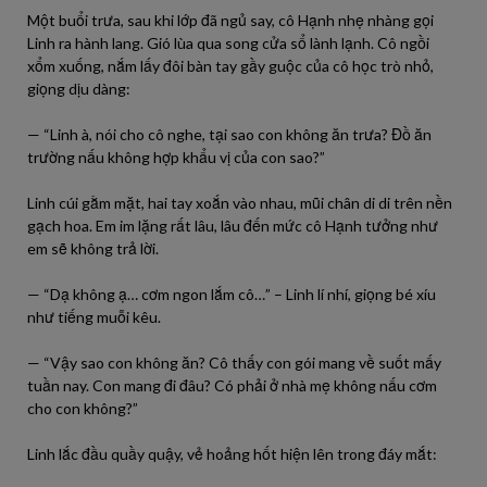
Một buổi trưa, sau khi lớp đã ngủ say, cô Hạnh nhẹ nhàng gọi
Linh ra hành lang. Gió lùa qua song cửa sổ lành lạnh. Cô ngồi
xổm xuống, nắm lấy đôi bàn tay gầy guộc của cô học trò nhỏ,
giọng dịu dàng:
— “Linh à, nói cho cô nghe, tại sao con không ăn trưa? Đồ ăn
trường nấu không hợp khẩu vị của con sao?”
Linh cúi gằm mặt, hai tay xoắn vào nhau, mũi chân di di trên nền
gạch hoa. Em im lặng rất lâu, lâu đến mức cô Hạnh tưởng như
em sẽ không trả lời.
— “Dạ không ạ… cơm ngon lắm cô…” – Linh lí nhí, giọng bé xíu
như tiếng muỗi kêu.
— “Vậy sao con không ăn? Cô thấy con gói mang về suốt mấy
tuần nay. Con mang đi đâu? Có phải ở nhà mẹ không nấu cơm
cho con không?”
Linh lắc đầu quầy quậy, vẻ hoảng hốt hiện lên trong đáy mắt: