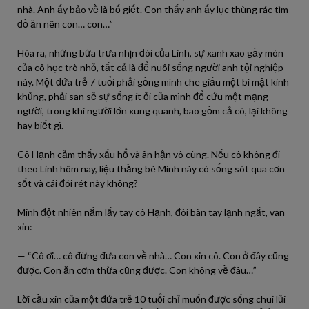
nhà. Anh ấy bảo về là bố giết. Con thấy anh ấy lục thùng rác tìm
đồ ăn nên con… con…”
Hóa ra, những bữa trưa nhịn đói của Linh, sự xanh xao gầy mòn
của cô học trò nhỏ, tất cả là để nuôi sống người anh tội nghiệp
này. Một đứa trẻ 7 tuổi phải gồng mình che giấu một bí mật kinh
khủng, phải san sẻ sự sống ít ỏi của mình để cứu một mạng
người, trong khi người lớn xung quanh, bao gồm cả cô, lại không
hay biết gì.
Cô Hạnh cảm thấy xấu hổ và ân hận vô cùng. Nếu cô không đi
theo Linh hôm nay, liệu thằng bé Minh này có sống sót qua cơn
sốt và cái đói rét này không?
Minh đột nhiên nắm lấy tay cô Hạnh, đôi bàn tay lạnh ngắt, van
xin:
— “Cô ơi… cô đừng đưa con về nhà… Con xin cô. Con ở đây cũng
được. Con ăn cơm thừa cũng được. Con không về đâu…”
Lời cầu xin của một đứa trẻ 10 tuổi chỉ muốn được sống chui lủi