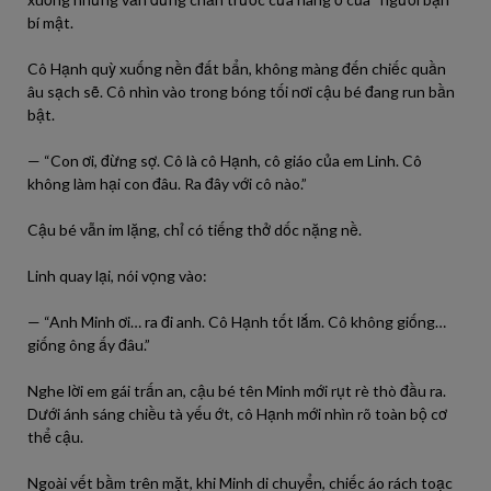
bí mật.
Cô Hạnh quỳ xuống nền đất bẩn, không màng đến chiếc quần
âu sạch sẽ. Cô nhìn vào trong bóng tối nơi cậu bé đang run bần
bật.
— “Con ơi, đừng sợ. Cô là cô Hạnh, cô giáo của em Linh. Cô
không làm hại con đâu. Ra đây với cô nào.”
Cậu bé vẫn im lặng, chỉ có tiếng thở dốc nặng nề.
Linh quay lại, nói vọng vào:
— “Anh Minh ơi… ra đi anh. Cô Hạnh tốt lắm. Cô không giống…
giống ông ấy đâu.”
Nghe lời em gái trấn an, cậu bé tên Minh mới rụt rè thò đầu ra.
Dưới ánh sáng chiều tà yếu ớt, cô Hạnh mới nhìn rõ toàn bộ cơ
thể cậu.
Ngoài vết bầm trên mặt, khi Minh di chuyển, chiếc áo rách toạc