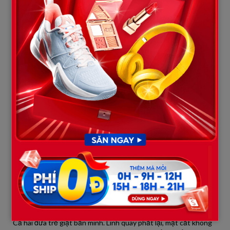
— “Anh ăn nhanh rồi trốn kỹ vào nhé. Nếu họ tìm được anh… họ
sẽ đánh anh chết mất. Hôm qua em thấy bố cầm cái gậy sắt đi
tìm anh quanh khu chợ đó.”
Cái thìa nhựa trên tay cậu bé rơi xuống đất. Cậu co rúm người
lại, hai tay ôm lấy đầu, miệng lẩm bẩm trong cơn hoảng loạn tột
độ:
— “Đừng… đừng đánh con… con không dám nữa… con xin lỗi…
đừng đánh con…”
Không thể chịu đựng thêm nữa, cô Hạnh bước ra khỏi chỗ nấp.
Tiếng lá khô vỡ vụn dưới chân cô vang lên như tiếng súng nổ
giữa không gian tĩnh mịch.
— “Hai đứa!”
Cả hai đứa trẻ giật bắn mình. Linh quay phắt lại, mặt cắt không