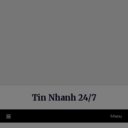
Skip
to
content
Tin Nhanh 24/7
Menu