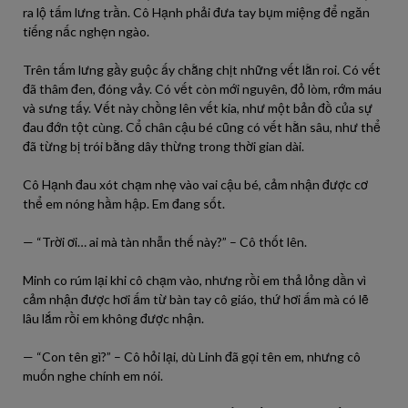
ra lộ tấm lưng trần. Cô Hạnh phải đưa tay bụm miệng để ngăn
tiếng nấc nghẹn ngào.
Trên tấm lưng gầy guộc ấy chằng chịt những vết lằn roi. Có vết
đã thâm đen, đóng vảy. Có vết còn mới nguyên, đỏ lòm, rớm máu
và sưng tấy. Vết này chồng lên vết kia, như một bản đồ của sự
đau đớn tột cùng. Cổ chân cậu bé cũng có vết hằn sâu, như thể
đã từng bị trói bằng dây thừng trong thời gian dài.
Cô Hạnh đau xót chạm nhẹ vào vai cậu bé, cảm nhận được cơ
thể em nóng hầm hập. Em đang sốt.
— “Trời ơi… ai mà tàn nhẫn thế này?” – Cô thốt lên.
Minh co rúm lại khi cô chạm vào, nhưng rồi em thả lỏng dần vì
cảm nhận được hơi ấm từ bàn tay cô giáo, thứ hơi ấm mà có lẽ
lâu lắm rồi em không được nhận.
— “Con tên gì?” – Cô hỏi lại, dù Linh đã gọi tên em, nhưng cô
muốn nghe chính em nói.