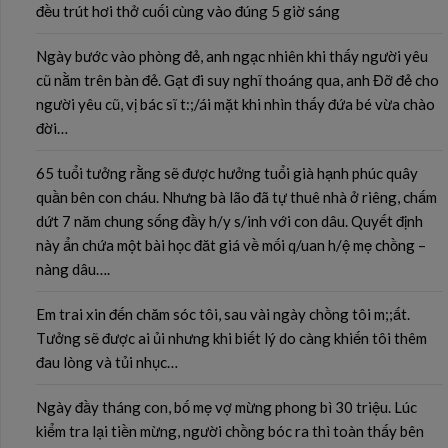
đều trút hơi thở cuối cùng vào đúng 5 giờ sáng
Ngày bước vào phòng đẻ, anh ngạc nhiên khi thấy người yêu
cũ nằm trên bàn đẻ. Gạt đi suy nghĩ thoáng qua, anh Đỡ đẻ cho
người yêu cũ, vị bác sĩ t:;/ái mặt khi nhìn thấy đứa bé vừa chào
đời…
65 tuổi tưởng rằng sẽ được hưởng tuổi già hạnh phúc quây
quần bên con cháu. Nhưng bà lão đã tự thuê nhà ở riêng, chấm
dứt 7 năm chung sống đầy h/y s/inh với con dâu. Quyết định
này ẩn chứa một bài học đăt giá về mối q/uan h/ệ mẹ chồng –
nàng dâu….
Em trai xin đến chăm sóc tôi, sau vài ngày chồng tôi m;;ất.
Tưởng sẽ được ai ủi nhưng khi biết lý do càng khiến tôi thêm
đau lòng và tủi nhục…
Ngày đầy tháng con, bố mẹ vợ mừng phong bì 30 triệu. Lúc
kiểm tra lại tiền mừng, người chồng bóc ra thì toàn thấy bên