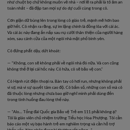
như chuột bọ chứ không muốn về nhà – nơi lẽ ra phải là tổ ấm an
toàn nhất – đã đập tan mọi sự do dự cuối cùng trong cô.
Cơn giận dữ bùng lên trong lòng cô giáo trẻ, mạnh mẽ hơn bao
giờ hết. Cô nhận ra rằng, sự im lặng chính là đồng lõa với cái ác.
Và cái ác này đang ẩn nấp sau nụ cười thân thiện của người hàng
xóm, sau cánh cửa của một ngôi nhà mặt phố bình yên.
Cô đứng phắt dậy, dứt khoát:
— “Không, con sẽ không phải về ngôi nhà đó nữa. Và con cũng
không thể ở lại cái hốc này. Cô hứa, cô sẽ bảo vệ con.”
Cô Hạnh rút điện thoại ra. Bàn tay cô hơi run, nhưng không phải
vì sợ, mà vì sự quyết tâm cao độ. Cô bấm số, những con số mà cô
đã thuộc lòng nhưng chưa bao giờ nghĩ mình phải dùng đến
trong tình huống đau lòng thế này.
— “Alo… Tổng đài Quốc gia Bảo vệ Trẻ em 111 phải không ạ?
Tôi là giáo viên chủ nhiệm trường Tiểu học Hoa Phượng. Tôi cần
báo cáo một vụ bạo hành trẻ em nghiêm trọng và cần hỗ trợ
khẩn cấp. Nạn nhân đang bị thương rất nặng…”