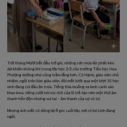
Trời tháng Mười bắt đầu trở gió, những cơn mưa lất phất kéo
dài khiến không khí trong lớp học 2/3 của trường Tiểu học Hoa
Phượng dường như cũng trầm lắng hơn. Cô Hạnh, giáo viên chủ
nhiệm, ngồi trên bàn giáo viên, đôi mắt lướt qua một lượt 35 học
sinh đang cúi đầu ăn trưa. Tiếng thìa muỗng va lanh canh vào
khay inox, tiếng cười nói rúc rích của lũ trẻ tạo nên một thứ âm
thanh hỗn độn nhưng vui tai – âm thanh của sự vô tư.
Nhưng ánh mắt cô dừng lại ở góc cuối lớp, nơi cô bé Linh đang
ngồi.