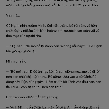
một mình “gà trống nuôi con”, hiền lành, chịu thương chịu khó.
Vậy mà…
Cô Hạnh nhìn xuống Minh. Đôi mắt thằng bé tối sẫm, vô hồn,
chứa đựng nỗi ám ảnh kinh hoàng, trái ngược hoàn toàn với vẻ
đạo mạo của người cha.
— “Tại sao… tại sao bố lại đánh con ra nông nỗi này?” – Cô Hạnh
hỏi, giọng nghẹn lại.
Minh run rẩy:
— “Bố nói… con là đồ ăn hại. Bố nói con giống mẹ… mẹ bỏ đi rồi
nên con phải chịu tội thay… Bố uống rượu vào là bố đánh. Bố
dùng dây điện, dùng gậy… Hôm trước bố đánh vào đầu con, con
đau quá… con sợ chết… nên con trốn.”
Linh xen vào, nước mắt lưng tròng:
— “Anh Minh trốn ở đây ba ngày rồi cô ạ. Anh ấy không dám về