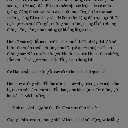
xào xạc trên mặt đất. Bầu trời xám xịt báo hiệu sắp có mưa
giông. Càng đi sâu vào khu vực nhà kho, tiếng ồn ào của sân
trường càng lùi xa, thay vào đó là sự tĩnh lặng đến rợn người. Cỏ
dại mọc cao quá đầu gối, những bức tường loang lổ rêu phong
đứng sừng sững như những gã khổng lồ già nua.
Linh rẽ vào một lối mòn nhỏ bị che khuất bởi bụi cây dại. Cô bé
bước đi thoăn thoắt, dường như đã quá quen thuộc với con
đường này. Đến trước một góc khuất của nhà kho, nơi có những
tấm tôn cũ và gạch vụn chất đống, Linh dừng lại.
Cô Hạnh nấp sau một gốc cây xà cừ lớn, nín thở quan sát.
Linh quỳ xuống nền đất ẩm ướt, hai tay nhẹ nhàng kéo một tấm
bạt rách nát, lấm lem bùn đất đang phủ lên một chiếc thùng gỗ
lớn kê sát vách tường.
— “Anh ơi… Anh dậy ăn đi… Em đem cơm đến rồi nè…”
Giọng Linh run run, không phải vì lạnh, mà vì xúc động và lo lắng.