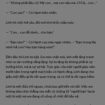
— “Không phải đâu cô! Mẹ con… mẹ con nấu mà. Chỉ là… con…”
— “Con sao?” – Cô Hạnh kiên nhẫn.
Linh hít một hơi sâu, đôi môi khô khốc mấp máy:
— “Con… con để dành… cho bạn.”
— “Bạn nào?” – Cô Hạnh cau mày ngạc nhiên. – “Bạn trong lớp
mình hả con? Hay bạn hàng xóm?”
Đến đây thì Linh im bặt. Em mím chặt môi, ánh mắt lảng tránh
nhìn ra sân trường vắng lặng. Sự im lặng ấy không phải là sự
bướng bỉnh, mà là sự sợ hãi. Trực giác của một người giáo viên
mười năm trong nghề mách bảo cô Hạnh rằng, Linh đang che
giấu một điều gì đó rất quan trọng, và có thể là rất nguy hiểm.
Linh là một đứa trẻ ngoan, chưa bao giờ biết nói dối. Việc em
không dám nhìn thẳng vào mắt cô chứng tỏ “người bạn” kia là
một bí mật mà em đang cố sống cố chết để bảo vệ.