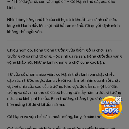
— “Thôi được rồi, con vào ngủ đi.” – Cô Hạnh thở dài, xoa đầu
Linh.
Nhìn bóng lưng nhỏ bé của cô học trò khuất sau cánh cửa lớp,
lòng cô Hạnh dấy lên một nỗi bất an mơ hồ. Cô quyết định mình
không thể ngồi yên.
Chiều hôm đó, tiếng trống trường vừa điểm giờ ra chơi, sân
trường vỡ òa như tổ ong. Học sinh ùa ra sân, tiếng cười đùa vang
vọng khắp nơi. Nhưng Linh không ra chơi cùng các bạn.
Từ cửa sổ phòng giáo viên, cô Hạnh thấy Linh ôm chặt chiếc
cặp sách trước ngực, dáng vẻ vội vã, lấm lét nhìn quanh rồi chạy
vụt về phía cửa sau của trường. Khu vực đó dẫn ra một bãi đất
trống và dãy nhà kho cũ đã bỏ hoang từ mấy năm trước vì tường
nứt, chờ kinh phí tu sửa. Bình thường, chẳng học sinh nào dám
bén mảng tới đó vì lời đồn có ma.
Cô Hạnh vơ vội chiếc áo khoác mỏng, lặng lẽ bám theo.
Gió chiều thổi mạnh hơn, cuốn theo những chiếc lá bàng khô