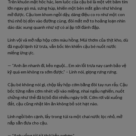
Trên khuôn mặt hốc hác, lem luốc của cậu bé là một vết bầm tím
lớn ngay gò má, sưng húp, khiến một bên mắt gần như không
mở được. Cậu lom khom ngồi dậy, dáng điệu co ro như một con
thú nhỏ bị dồn vào đường cùng, đôi mắt mở to hoảng loạn nhìn
dáo dác xung quanh như sợ có ai ập tới đánh đập.
Linh vội vã mở nắp hộp cơm màu hồng. Mùi thơm của thịt kho, dù
đã nguội lạnh từ trưa, vẫn bốc lên khiến cậu bé nuốt nước
miếng ừng ực.
— “Anh ăn nhanh đi, kẻo nguội… Em xin lỗi trưa nay canh bảo vệ
kỹ quá em không ra sớm được.” – Linh nói, giọng rưng rưng.
Cậu bé không nói gì, chộp lấy hộp cơm bằng đôi tay run rẩy. Cậu
bốc từng nắm cơm nhét vội vào miệng, nhai ngấu nghiến, nuốt
chửng như thể đã bị bỏ đói nhiều ngày trời. Cơm rơi vãi xuống
đất, cậu cũng nhặt lên ăn không bỏ sót hạt nào.
Linh ngồi bên cạnh, lấy trong túi ra một chai nước lọc nhỏ, mở
nắp sẵn đưa cho cậu.
— “Anh uống từ từ thôi kẻo nghẹn.”