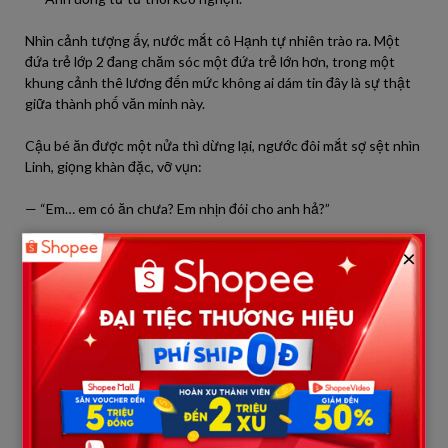
Nhìn cảnh tượng ấy, nước mắt cô Hạnh tự nhiên trào ra. Một
đứa trẻ lớp 2 đang chăm sóc một đứa trẻ lớn hơn, trong một
khung cảnh thê lương đến mức không ai dám tin đây là sự thật
giữa thành phố văn minh này.
Cậu bé ăn được một nửa thì dừng lại, ngước đôi mắt sợ sệt nhìn
Linh, giọng khàn đặc, vỡ vụn:
— “Em… em có ăn chưa? Em nhịn đói cho anh hả?”
Linh lắc đầu, mỉm cười trấn an dù bụng nó đang sôi lên ùng ục:
×
— “Em ăn rồi. Em ăn bánh mì lúc sáng no lắm. Anh ăn hết đi, anh
cần sức mà.”
Cậu bé lại cúi xuống ăn tiếp, nhưng lần này nước mắt cậu rơi lã
chã vào hộp cơm.
Và rồi, cô Hạnh nghe thấy Linh nói một câu, câu nói khiến sống
lưng cô tê buốt, lạnh toát hơn cả gió chiều đang rít qua khe cửa: