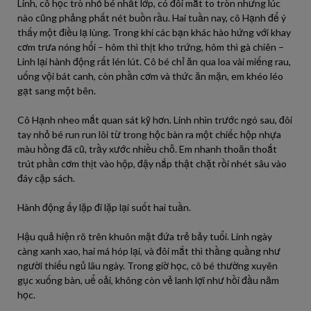
Linh, cô học trò nhỏ bé nhất lớp, có đôi mắt to tròn nhưng lúc
nào cũng phảng phất nét buồn rầu. Hai tuần nay, cô Hạnh để ý
thấy một điều lạ lùng. Trong khi các bạn khác hào hứng với khay
cơm trưa nóng hổi – hôm thì thịt kho trứng, hôm thì gà chiên –
Linh lại hành động rất lén lút. Cô bé chỉ ăn qua loa vài miếng rau,
uống vội bát canh, còn phần cơm và thức ăn mặn, em khéo léo
gạt sang một bên.
Cô Hạnh nheo mắt quan sát kỹ hơn. Linh nhìn trước ngó sau, đôi
tay nhỏ bé run run lôi từ trong hộc bàn ra một chiếc hộp nhựa
màu hồng đã cũ, trầy xước nhiều chỗ. Em nhanh thoăn thoắt
trút phần cơm thịt vào hộp, đậy nắp thật chặt rồi nhét sâu vào
đáy cặp sách.
Hành động ấy lặp đi lặp lại suốt hai tuần.
Hậu quả hiện rõ trên khuôn mặt đứa trẻ bảy tuổi. Linh ngày
càng xanh xao, hai má hóp lại, và đôi mắt thì thầng quầng như
người thiếu ngủ lâu ngày. Trong giờ học, cô bé thường xuyên
gục xuống bàn, uể oải, không còn vẻ lanh lợi như hồi đầu năm
học.