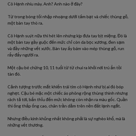
Cô Hạnh nhíu mày.
Anh? Anh nào ở đây?
Từ trong bóng tối nhập nhoạng dưới tấm bạt và chiếc thùng gỗ,
một bàn tay thò ra.
Cô Hạnh suýt nữa thì hét lên nhưng kịp đưa tay bịt miệng. Đó là
một bàn tay gầy guộc đến mức chỉ còn da bọc xương, đen sạm
và đầy những vết xước. Bàn tay ấy bám vào mép thùng gỗ, run
rẩy đẩy người ra.
Một cậu bé chừng 10, 11 tuổi từ từ chui ra khỏi nơi trú ẩn tồi
tàn đó.
Cảnh tượng trước mắt khiến trái tim cô Hạnh như bị ai đó bóp
nghẹt. Cậu bé mặc một chiếc áo phông rộng thùng thình nhưng
rách tả tơi, bẩn thỉu đến mức không còn nhận ra màu gốc. Quần
thì ống thấp ống cao, chân trần dẫm trên nền đất lạnh ngắt.
Nhưng điều kinh khủng nhất không phải là sự nghèo khổ, mà là
những vết thương.