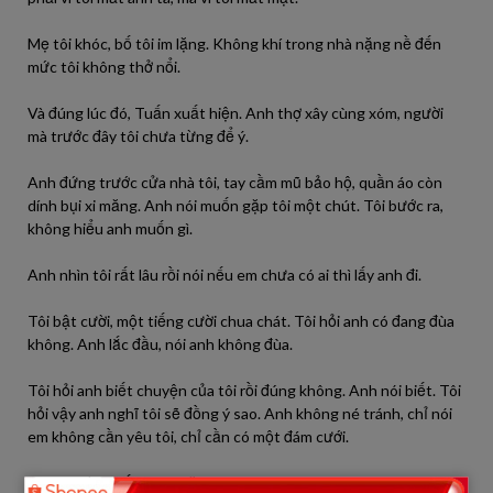
Mẹ tôi khóc, bố tôi im lặng. Không khí trong nhà nặng nề đến
mức tôi không thở nổi.
Và đúng lúc đó, Tuấn xuất hiện. Anh thợ xây cùng xóm, người
mà trước đây tôi chưa từng để ý.
Anh đứng trước cửa nhà tôi, tay cầm mũ bảo hộ, quần áo còn
dính bụi xi măng. Anh nói muốn gặp tôi một chút. Tôi bước ra,
không hiểu anh muốn gì.
Anh nhìn tôi rất lâu rồi nói nếu em chưa có ai thì lấy anh đi.
Tôi bật cười, một tiếng cười chua chát. Tôi hỏi anh có đang đùa
không. Anh lắc đầu, nói anh không đùa.
Tôi hỏi anh biết chuyện của tôi rồi đúng không. Anh nói biết. Tôi
hỏi vậy anh nghĩ tôi sẽ đồng ý sao. Anh không né tránh, chỉ nói
em không cần yêu tôi, chỉ cần có một đám cưới.
Câu nói đó khiến tôi im lặng.