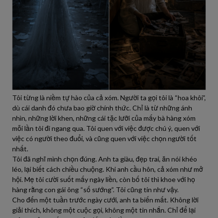
Tôi từng là niềm tự hào của cả xóm. Người ta gọi tôi là “hoa khôi”,
dù cái danh đó chưa bao giờ chính thức. Chỉ là từ những ánh
nhìn, những lời khen, những cái tặc lưỡi của mấy bà hàng xóm
mỗi lần tôi đi ngang qua. Tôi quen với việc được chú ý, quen với
việc có người theo đuổi, và cũng quen với việc chọn người tốt
nhất.
Tôi đã nghĩ mình chọn đúng. Anh ta giàu, đẹp trai, ăn nói khéo
léo, lại biết cách chiều chuộng. Khi anh cầu hôn, cả xóm như mở
hội. Mẹ tôi cười suốt mấy ngày liền, còn bố tôi thì khoe với họ
hàng rằng con gái ông “số sướng”. Tôi cũng tin như vậy.
Cho đến một tuần trước ngày cưới, anh ta biến mất. Không lời
giải thích, không một cuộc gọi, không một tin nhắn. Chỉ để lại