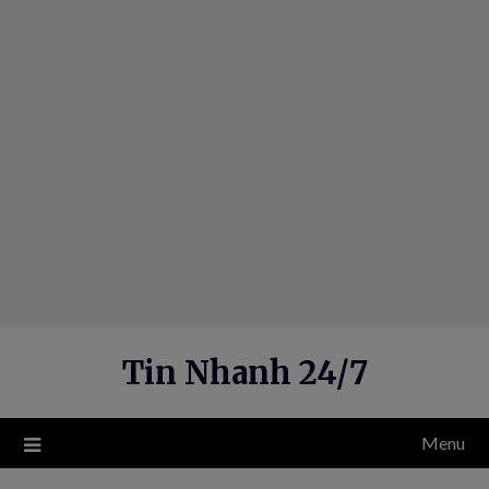
Skip
to
content
Tin Nhanh 24/7
Menu