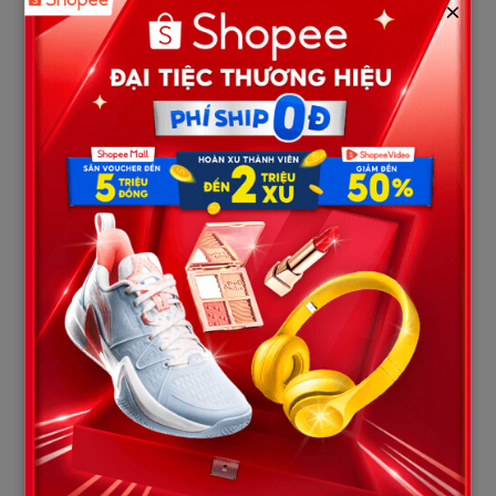
×
Anh nói thêm rằng anh không muốn tôi bị người ta cười.
Tối hôm đó tôi suy nghĩ rất lâu. Tôi biết nếu không cưới, tôi sẽ
trở thành trò cười. Nhưng nếu cưới, tôi sẽ đánh đổi cả cuộc đời.
Cuối cùng tôi chọn cách ít đau hơn.
Đám cưới vẫn diễn ra nhưng chú rể là một người khác. Không
váy cưới lộng lẫy như tôi từng mơ, không xe hoa sang trọng,
không những ánh nhìn ngưỡng mộ. Chỉ có những ánh mắt tò mò
và những lời thì thầm rằng đang chuẩn bị cưới đại gia mà quay
sang lấy thợ xây, chắc tuyệt vọng quá rồi.
Tôi nghe hết nhưng không còn cảm xúc.
Đêm tân hôn, căn phòng nhỏ đơn sơ, một chiếc giường gỗ, một
cái tủ cũ, một bóng đèn vàng yếu ớt. Tuấn đứng ở cửa, có vẻ
lúng túng. Anh nói tôi nghỉ đi, anh ra ngoài. Tôi ngạc nhiên hỏi
anh không vào à. Anh lắc đầu, nói anh không muốn tôi khó xử.
Tôi gật đầu. Khi anh đóng cửa, tôi ngồi xuống giường. Cảm giác