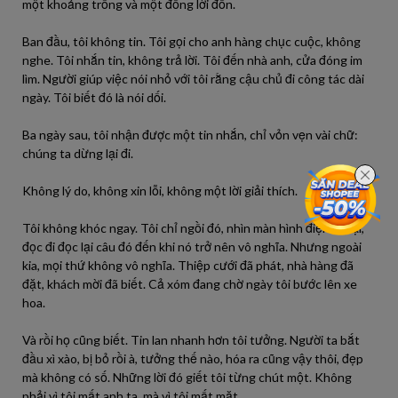
một khoảng trống và một đống lời đồn.
Ban đầu, tôi không tin. Tôi gọi cho anh hàng chục cuộc, không
nghe. Tôi nhắn tin, không trả lời. Tôi đến nhà anh, cửa đóng im
lìm. Người giúp việc nói nhỏ với tôi rằng cậu chủ đi công tác dài
ngày. Tôi biết đó là nói dối.
Ba ngày sau, tôi nhận được một tin nhắn, chỉ vỏn vẹn vài chữ:
chúng ta dừng lại đi.
Không lý do, không xin lỗi, không một lời giải thích.
Tôi không khóc ngay. Tôi chỉ ngồi đó, nhìn màn hình điện thoại,
đọc đi đọc lại câu đó đến khi nó trở nên vô nghĩa. Nhưng ngoài
kia, mọi thứ không vô nghĩa. Thiệp cưới đã phát, nhà hàng đã
đặt, khách mời đã biết. Cả xóm đang chờ ngày tôi bước lên xe
hoa.
Và rồi họ cũng biết. Tin lan nhanh hơn tôi tưởng. Người ta bắt
đầu xì xào, bị bỏ rồi à, tưởng thế nào, hóa ra cũng vậy thôi, đẹp
mà không có số. Những lời đó giết tôi từng chút một. Không
phải vì tôi mất anh ta, mà vì tôi mất mặt.