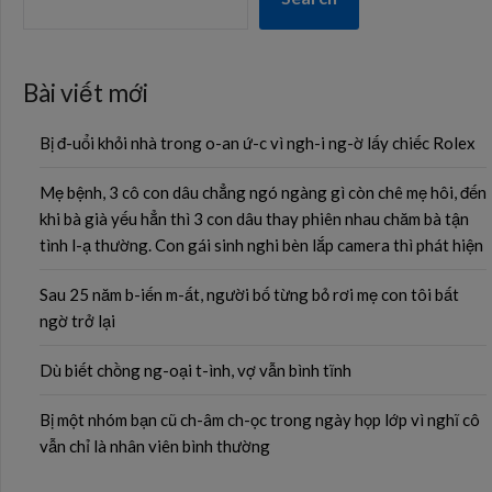
Bài viết mới
Bị đ-uổi khỏi nhà trong o-an ứ-c vì ngh-i ng-ờ lấy chiếc Rolex
Mẹ bệnh, 3 cô con dâu chẳng ngó ngàng gì còn chê mẹ hôi, đến
khi bà già yếu hẳn thì 3 con dâu thay phiên nhau chăm bà tận
tình l-ạ thường. Con gái sinh nghi bèn lắp camera thì phát hiện
Sau 25 năm b-iến m-ất, người bố từng bỏ rơi mẹ con tôi bất
ngờ trở lại
Dù biết chồng ng-oại t-ình, vợ vẫn bình tĩnh
Bị một nhóm bạn cũ ch-âm ch-ọc trong ngày họp lớp vì nghĩ cô
vẫn chỉ là nhân viên bình thường