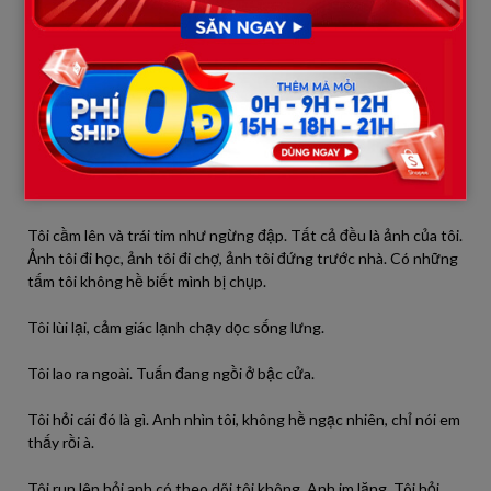
mệt mỏi dâng lên. Tôi định nằm xuống thì nghe thấy một tiếng
động rất nhẹ nhưng rõ, từ dưới gầm giường.
Tim tôi đập mạnh. Tôi cúi xuống. Có một cái hộp cũ bị khóa nằm
dưới đó.
Tôi run tay kéo nó ra. Không hiểu vì sao tôi thấy sợ. Tôi mở khóa.
Bên trong là một xấp ảnh.
Tôi cầm lên và trái tim như ngừng đập. Tất cả đều là ảnh của tôi.
Ảnh tôi đi học, ảnh tôi đi chợ, ảnh tôi đứng trước nhà. Có những
tấm tôi không hề biết mình bị chụp.
Tôi lùi lại, cảm giác lạnh chạy dọc sống lưng.
Tôi lao ra ngoài. Tuấn đang ngồi ở bậc cửa.
Tôi hỏi cái đó là gì. Anh nhìn tôi, không hề ngạc nhiên, chỉ nói em
thấy rồi à.
Tôi run lên hỏi anh có theo dõi tôi không. Anh im lặng. Tôi hỏi