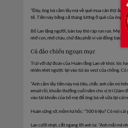
“Đây, ông bà cầm lấy mà về quê mua cân thịt ăn T
tế. Tiền này bằng cả tháng lương ở quê của ông bà 
Bố Lan lặng người, bàn tay thô ráp run run. Mẹ Lan 
nhớ con, nhớ cháu, chứ đâu phải vì vài đồng bạc lẻ
Cú đảo chiều ngoạn mục
Trái với dự đoán của Huân rằng Lan sẽ khóc lóc hay 
nhiên nhét ngược lại vào túi áo vest của chồng. Cô
“Anh cầm lấy tiền này mà tiêu, chắc anh cần nó hơn 
email rồi, khoản thưởng cuối năm cho vị trí Giám đ
vào tài khoản của bố mẹ để ông bà về sửa lại cái 
Huân sững sờ, mồm há hốc: “500 triệu? Cô nói cái
Lan cười nhạt, cắt ngang lời anh ta: “Anh mải mê 