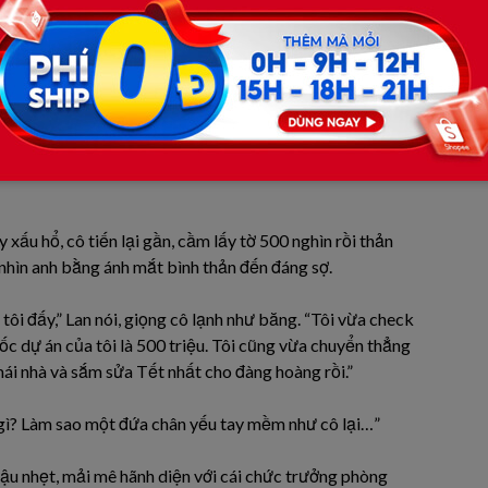
ết. Nhà nghèo thế chắc cả năm mới được ăn bữa thịt tử
đấy, giữ cho kỹ.”
cúi mặt, giấu đi đôi mắt đã đỏ hoe. Họ lặn lội lên đây vì
 để bị nhục mạ như thế này.
xấu hổ, cô tiến lại gần, cầm lấy tờ 500 nghìn rồi thản
 nhìn anh bằng ánh mắt bình thản đến đáng sợ.
tôi đấy,” Lan nói, giọng cô lạnh như băng. “Tôi vừa check
ốc dự án của tôi là 500 triệu. Tôi cũng vừa chuyển thẳng
mái nhà và sắm sửa Tết nhất cho đàng hoàng rồi.”
 gì? Làm sao một đứa chân yếu tay mềm như cô lại…”
nhậu nhẹt, mải mê hãnh diện với cái chức trưởng phòng