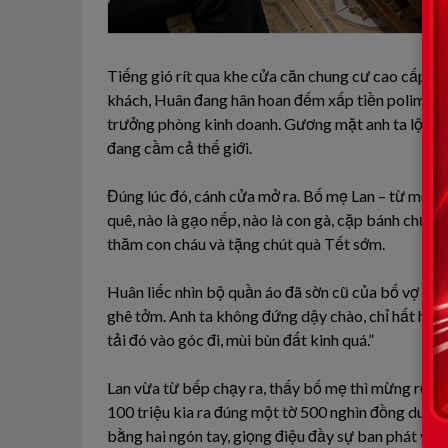
Tiếng gió rít qua khe cửa căn chung cư cao cấp ở
khách, Huân đang hân hoan đếm xấp tiền polime mới
trưởng phòng kinh doanh. Gương mặt anh ta lộ rõ v
đang cầm cả thế giới.
Đúng lúc đó, cánh cửa mở ra. Bố mẹ Lan – từ một v
quê, nào là gạo nếp, nào là con gà, cặp bánh chưng
thăm con cháu và tặng chút quà Tết sớm.
Huân liếc nhìn bộ quần áo đã sờn cũ của bố vợ và đ
ghê tởm. Anh ta không đứng dậy chào, chỉ hất hàm
tải đó vào góc đi, mùi bùn đất kinh quá.”
Lan vừa từ bếp chạy ra, thấy bố mẹ thì mừng rỡ kh
100 triệu kia ra đúng một tờ 500 nghìn đồng duy n
bằng hai ngón tay, giọng điệu đầy sự ban phát và k