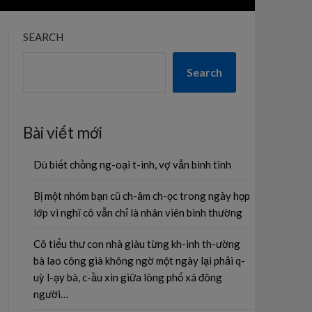
SEARCH
Search
Bài viết mới
Dù biết chồng ng-oại t-ình, vợ vẫn bình tĩnh
Bị một nhóm bạn cũ ch-âm ch-ọc trong ngày họp
lớp vì nghĩ cô vẫn chỉ là nhân viên bình thường
Cô tiểu thư con nhà giàu từng kh-inh th-ường
bà lao công già không ngờ một ngày lại phải q-
uỳ l-ạy bà, c-ầu xin giữa lòng phố xá đông
người…