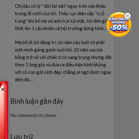
Chị dâu vô lý ” đòi tài sản” ngay trên sân khấu
trong lễ cưới của tôi. Thấy cục diện sắp “n;;ổ
t;ung” khi bố mẹ và anh trai tái mặt, tôi đơn giản
thốt lên 1 câu khiến cả hội trường đứng hình…
Mẹ bỏ đi, bố đãng trí, từ năm sáu tuổi cô phải
một mình gống gánh nuôi bố. 20 năm sau bà
bỗng trở về với chiếc ô tô sang trọng nhưng dắt
theo 1 ông già và đưa ra điều kiện kinh khủng
với cô con gái xinh đẹp, chẳng ai ngờ được ngay
đêm đó…
×
Bình luận gần đây
No comments to show.
Lưu trữ