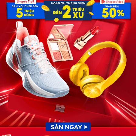
 Hà Nội báo hiệu một mùa Tết nữa lại về. Trong phòng
 cứng. 100 triệu đồng – tiền thưởng Tết cho vị trí
ẻ đắc thắng, tay vỗ vỗ xấp tiền vào lòng bàn tay như thể
ùng quê nghèo miền Trung – lỉnh kỉnh xách theo túi quà
 xanh. Họ đi xe khách ròng rã 8 tiếng đồng hồ chỉ để lên
ôi dép tổ ong của mẹ vợ, chân mày anh ta nhíu lại đầy vẻ
: “Ông bà lên đấy à? Nhà đang sạch, để gọn mấy cái bao
ôn xiết. Nhưng chưa kịp hỏi han, Huân đã rút từ xấp tiền
hất. Anh ta ném nó xuống bàn trà, đẩy về phía bố mẹ vợ
hinh miệt: