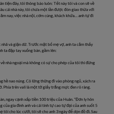
 tiện đây, tôi thông báo luôn: Tết này tôi và con sẽ về
âu cái nhà này, tôi chưa một lần được đón giao thừa với
Năm nay, việc nhà nội, cơm cúng, khách khứa… anh tự đi
 nhã và giận dữ. Trước mặt bố mẹ vợ, anh ta cảm thấy
nh ta đập tay xuống bàn, gầm lên:
Đi về nhà ngoại mà không có sự cho phép của tôi thì đừng
ng hề nao núng. Cô lững thững đi vào phòng ngủ, xách ra
. Phía trên vali là một tờ giấy trắng mực đen rõ ràng.
bàn, ngay cạnh xấp tiền 100 triệu của Huân. “Đơn ly hôn
g của gia đình anh và cái tính tự cao tự đại của anh suốt 5
ẹ tôi cho lúc cưới, tôi sẽ cho anh 3 ngày để dọn đồ đi. Sau