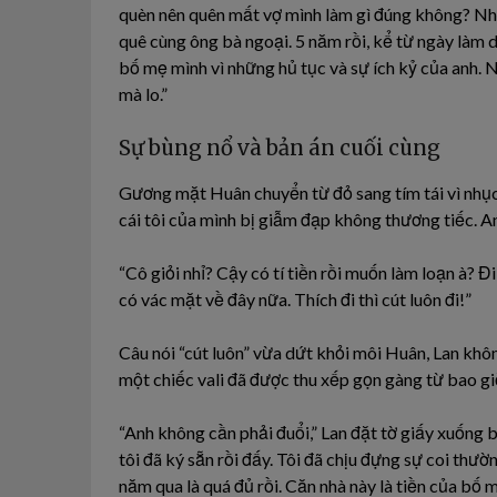
quèn nên quên mất vợ mình làm gì đúng không? Nhân
quê cùng ông bà ngoại. 5 năm rồi, kể từ ngày làm d
bố mẹ mình vì những hủ tục và sự ích kỷ của anh. 
mà lo.”
Sự bùng nổ và bản án cuối cùng
Gương mặt Huân chuyển từ đỏ sang tím tái vì nhục
cái tôi của mình bị giẫm đạp không thương tiếc. A
“Cô giỏi nhỉ? Cậy có tí tiền rồi muốn làm loạn à? 
có vác mặt về đây nữa. Thích đi thì cút luôn đi!”
Câu nói “cút luôn” vừa dứt khỏi môi Huân, Lan khô
một chiếc vali đã được thu xếp gọn gàng từ bao giờ
“Anh không cần phải đuổi,” Lan đặt tờ giấy xuống 
tôi đã ký sẵn rồi đấy. Tôi đã chịu đựng sự coi thườn
năm qua là quá đủ rồi. Căn nhà này là tiền của bố m