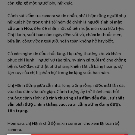
còn gặp gỡ một người phụ nữ khác.
Cảnh sát kiểm tra camera và tin nhắn, phát hiện rằng người phụ
nữ xuất hiện trong nhà tối hôm đó chính là
người tình bí mật
của anh Hòa
, đến để nhận một số tiền hoặc món quà hứa hẹn.
Chị Hạnh, suốt bao năm ngày đêm vất vả, chăm lo thuốc men,
bữa ăn, công việc ngoài giờ, hoàn toàn không hề hay biết.
Cả xóm nghe tin đều chết lặng. Họ từng thương xót và khâm
phục chị Hạnh – người vợ tảo tần, hy sinh cả tuổi trẻ cho chồng
bệnh. Giờ đây, sự thật phũ phàng khiến tất cả bàng hoàng: sự
tận tụy của chị bị phản bội trong im lặng suốt bao năm.
Chị Hạnh đứng giữa căn nhà, lòng trống rỗng, nước mắt lăn dài,
vừa đau đớn vừa tức giận. Cảnh tượng ấy trở thành một hồi
chuông cảnh tỉnh:
dù tình thương sâu đậm đến đâu, sự thật
vẫn phải được nhìn thẳng vào, và ai cũng xứng đáng được
tôn trọng.
Hôm sau, chị Hạnh chủ động xin công an cho xem lại toàn bộ
camera.