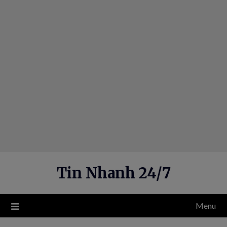
Skip
to
content
Tin Nhanh 24/7
Menu