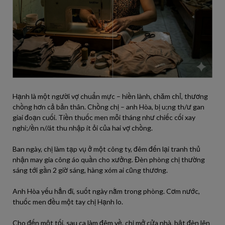
Hạnh là một người vợ chuẩn mực – hiền lành, chăm chỉ, thương
chồng hơn cả bản thân. Chồng chị – anh Hòa, bị u;ng th/ư gan
giai đoạn cuối. Tiền thuốc men mỗi tháng như chiếc cối xay
nghi;/ền n//át thu nhập ít ỏi của hai vợ chồng.
Ban ngày, chị làm tạp vụ ở một công ty, đêm đến lại tranh thủ
nhận may gia công áo quần cho xưởng. Đèn phòng chị thường
sáng tới gần 2 giờ sáng, hàng xóm ai cũng thương.
Anh Hòa yếu hẳn đi, suốt ngày nằm trong phòng. Cơm nước,
thuốc men đều một tay chị Hạnh lo.
Cho đến một tối, sau ca làm đêm về, chị mở cửa nhà, bật đèn lên