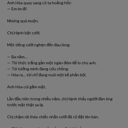
Anh Hòa quay sang cô ta hoảng hốt:
— Em im đi!
Nhưng quá muộn.
Chị Hạnh bật cười.
Một tiếng cười nghẹn đến đau lòng.
— Ba năm…
— Tôi thức trắng gần một ngàn đêm để lo cho anh.
— Tôi tưởng mình đang cứu chồng.
— Hóa ra… tôi chỉ đang nuôi một kẻ phản bội.
Anh Hòa cúi gằm mặt.
Lần đầu tiên trong nhiều năm, chị Hạnh thấy người đàn ông
trước mặt thật xa lạ.
Chị chậm rãi tháo chiếc nhẫn cưới đã cũ đặt lên bàn.