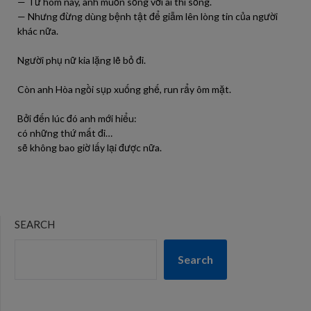
— Từ hôm nay, anh muốn sống với ai thì sống.
— Nhưng đừng dùng bệnh tật để giẫm lên lòng tin của người
khác nữa.
Người phụ nữ kia lặng lẽ bỏ đi.
Còn anh Hòa ngồi sụp xuống ghế, run rẩy ôm mặt.
Bởi đến lúc đó anh mới hiểu:
có những thứ mất đi…
sẽ không bao giờ lấy lại được nữa.
SEARCH
Search