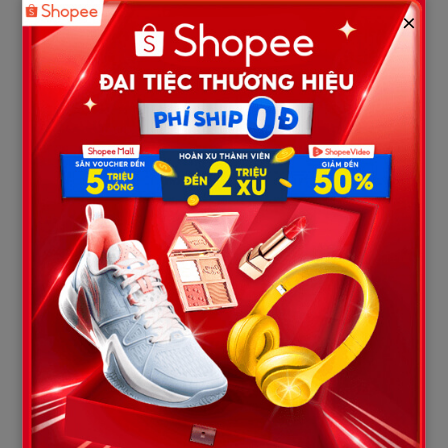
×
Mỗi khung hình hiện lên như một nhát dao cứa vào tim chị.
Anh Hòa — người đàn ông mà chị từng nghĩ không đủ sức tự
bước xuống giường — lại đi rất nhanh, còn ghé tiệm vàng mua
một chiếc lắc tay nữ.
Người nhận… chính là cô gái hôm qua.
Chị ngồi chết lặng.
Suốt ba năm trời, chị bán dần nữ trang cưới để chạy thuốc cho
chồng. Có hôm sốt đến run người vẫn cặm cụi may đồ tới sáng vì
sợ thiếu tiền viện phí.
Còn anh…
lại dùng chính sự thương hại của chị để nuôi một cuộc sống
khác.
Tối hôm đó, chị không khóc.
Chị nấu một bữa cơm thật ngon, bày đúng những món anh Hòa