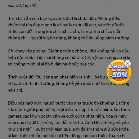
và… sữ;/ng s/ờ.
Trên bàn ăn còn bày nguyên bữa tối chưa dọn. Nhưng điều
khiến chị tim đập mạnh là có hai ly rượu đã cạn, và một dĩa đồ
nhậu còn dở. Trong khi chị chắc chắn, trong nhà chỉ có mỗi
chồng chị – người bệ;/nh nặng, không thể ăn uống bình thường.
Chị chạy vào phòng. Giường trống không. Nhà không hề có dấu
hiệu đột nhập. Gọi mãi không có hồi âm. Chị vội báo công an vì lo
sợ chồng mình bị ai đó h;/ãm hại hoặc bắt cóc.
Trích xuất dữ liệu, công an phát hiện ra anh Hòa bước ra khỏi
nhà… đi rất bình thường, không hề yếu đuối như hình ảnh trong
mắt chị.
Điều bất ngờ hơn: người bước vào nhà trước đó khoảng 1 tiếng
– là một người phụ nữ l/ạ. Đội điều tra lập tức xác minh, lần theo
camera các khu vực lân cận và cuối cùng phát hiện, hóa ra mấy
năm qua chị đã bị chồng lừa dối toàn bộ. Anh Hòa không hề yếu
như chị nghĩ – suốt thời gian qua, anh đã âm thầm giữ sức khỏe,
đi làm thêm nhiều nơi để chi tiêu riêng cho bản thân, thậm chí