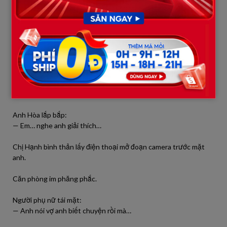
thích nhất rồi ngồi chờ.
Gần 9 giờ tối, cửa mở.
Anh Hòa bước vào, phía sau còn có người phụ nữ kia.
Vừa thấy chị Hạnh ngồi đó, cả hai khựng lại.
Không khí đặc quánh.
Anh Hòa lắp bắp:
— Em… nghe anh giải thích…
Chị Hạnh bình thản lấy điện thoại mở đoạn camera trước mặt
anh.
Căn phòng im phăng phắc.
Người phụ nữ tái mặt:
— Anh nói vợ anh biết chuyện rồi mà…