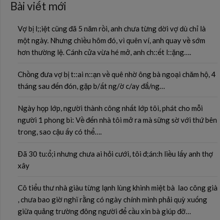
Bài viết mới
Vợ bị l;;iệt cũng đã 5 năm rồi, anh chưa từng dời vợ dù chỉ là
một ngày. Nhưng chiều hôm đó, vì quên ví, anh quay về sớm
hơn thường lệ. Cánh cửa vừa hé mở, anh ch::ết l::ặng….
Chồng đưa vợ bị t::ai n::ạn về quê nhờ ông bà ngoại chăm hộ, 4
tháng sau đến đón, gặp b/ất ng/ờ c/ay đắ/ng…
Ngày họp lớp, người thành công nhất lớp tôi, phát cho mỗi
người 1 phong bì: Về đến nhà tôi mở ra mà sững sờ với thứ bên
trong, sao cậu ấy có thể….
Đã 30 tu:ổ;i nhưng chưa ai hỏi cưới, tôi đ;án:h liều lấy anh thợ
xây
Cô tiểu thư nhà giàu từng lạnh lùng khinh miệt bà lao công già
, chưa bao giờ nghĩ rằng có ngày chính mình phải quỳ xuống
giữa quảng trường đông người để cầu xin bà giúp đỡ…