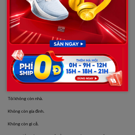
Anh gật đầu.
Tôi không ký.
Tôi nói:
“Nếu muốn ly hôn, anh tự đi mà làm.”
Và đó là lúc họ “đuổi” tôi ra khỏi nhà.
Quay lại với cơn mưa hôm ấy.
Tôi bước đi, ôm thùng cháo, không biết mình sẽ đi đâu.
Tôi không còn nhà.
Không còn gia đình.
Không còn gì cả.