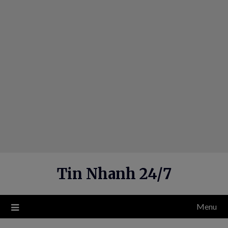
Skip
to
content
Tin Nhanh 24/7
Menu