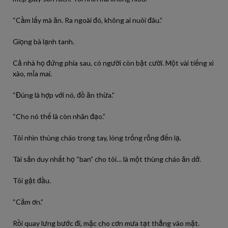
“Cầm lấy mà ăn. Ra ngoài đó, không ai nuôi đâu.”
Giọng bà lạnh tanh.
Cả nhà họ đứng phía sau, có người còn bật cười. Một vài tiếng xì
xào, mỉa mai.
“Đúng là hợp với nó, đồ ăn thừa.”
“Cho nó thế là còn nhân đạo.”
Tôi nhìn thùng cháo trong tay, lòng trống rỗng đến lạ.
Tài sản duy nhất họ “ban” cho tôi… là một thùng cháo ăn dở.
Tôi gật đầu.
“Cảm ơn.”
Rồi quay lưng bước đi, mặc cho cơn mưa tạt thẳng vào mặt.