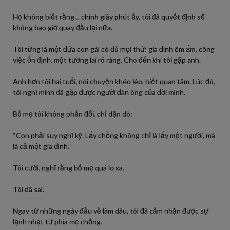
Họ không biết rằng… chính giây phút ấy, tôi đã quyết định sẽ
không bao giờ quay đầu lại nữa.
Tôi từng là một đứa con gái có đủ mọi thứ: gia đình êm ấm, công
việc ổn định, một tương lai rõ ràng. Cho đến khi tôi gặp anh.
Anh hơn tôi hai tuổi, nói chuyện khéo léo, biết quan tâm. Lúc đó,
tôi nghĩ mình đã gặp được người đàn ông của đời mình.
Bố mẹ tôi không phản đối, chỉ dặn dò:
“Con phải suy nghĩ kỹ. Lấy chồng không chỉ là lấy một người, mà
là cả một gia đình.”
Tôi cười, nghĩ rằng bố mẹ quá lo xa.
Tôi đã sai.
Ngay từ những ngày đầu về làm dâu, tôi đã cảm nhận được sự
lạnh nhạt từ phía mẹ chồng.