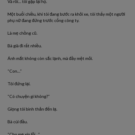
Và rồi… tôi gặp lại họ.
Một buổi chiều, khi tôi đang bước ra khỏi xe, tôi thấy một người
phụ nữ đang đứng trước cổng công ty.
Là mẹ chồng cũ.
Bà già đi rất nhiều.
Ánh mắt không còn sắc lạnh, mà đầy mệt mỏi.
“Con…”
Tôi đứng lại.
“Có chuyện gì không?”
Giọng tôi bình thản đến lạ.
Bà cúi đầu.
“Cho mẹ xin lỗi…”