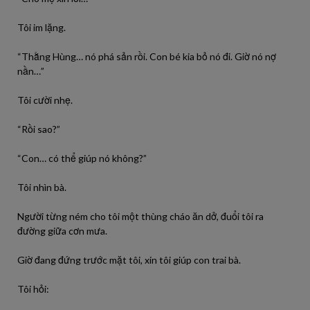
Tôi im lặng.
“Thằng Hùng… nó phá sản rồi. Con bé kia bỏ nó đi. Giờ nó nợ
nần…”
Tôi cười nhẹ.
“Rồi sao?”
“Con… có thể giúp nó không?”
Tôi nhìn bà.
Người từng ném cho tôi một thùng cháo ăn dở, đuổi tôi ra
đường giữa cơn mưa.
Giờ đang đứng trước mặt tôi, xin tôi giúp con trai bà.
Tôi hỏi: