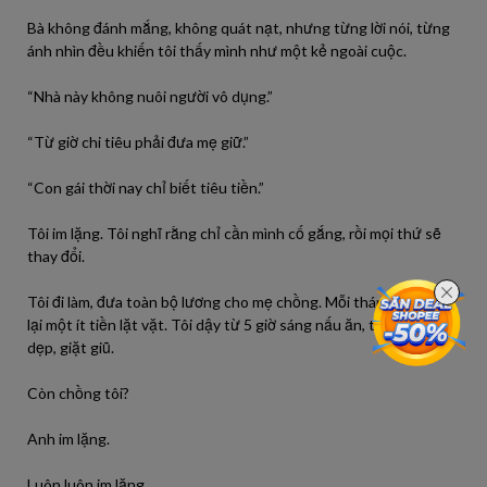
Bà không đánh mắng, không quát nạt, nhưng từng lời nói, từng
ánh nhìn đều khiến tôi thấy mình như một kẻ ngoài cuộc.
“Nhà này không nuôi người vô dụng.”
“Từ giờ chi tiêu phải đưa mẹ giữ.”
“Con gái thời nay chỉ biết tiêu tiền.”
Tôi im lặng. Tôi nghĩ rằng chỉ cần mình cố gắng, rồi mọi thứ sẽ
thay đổi.
Tôi đi làm, đưa toàn bộ lương cho mẹ chồng. Mỗi tháng chỉ giữ
lại một ít tiền lặt vặt. Tôi dậy từ 5 giờ sáng nấu ăn, tối về lại dọn
dẹp, giặt giũ.
Còn chồng tôi?
Anh im lặng.
Luôn luôn im lặng.