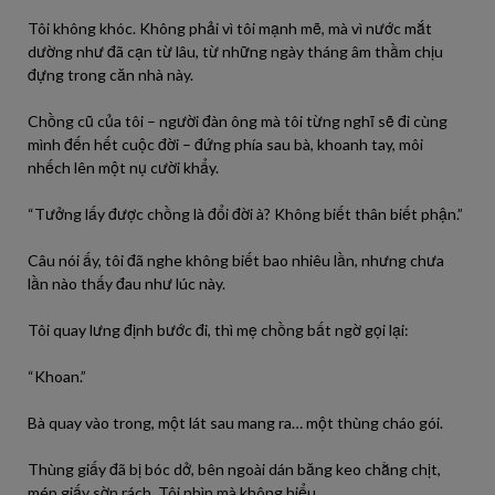
Tôi không khóc. Không phải vì tôi mạnh mẽ, mà vì nước mắt
dường như đã cạn từ lâu, từ những ngày tháng âm thầm chịu
đựng trong căn nhà này.
Chồng cũ của tôi – người đàn ông mà tôi từng nghĩ sẽ đi cùng
mình đến hết cuộc đời – đứng phía sau bà, khoanh tay, môi
nhếch lên một nụ cười khẩy.
“Tưởng lấy được chồng là đổi đời à? Không biết thân biết phận.”
Câu nói ấy, tôi đã nghe không biết bao nhiêu lần, nhưng chưa
lần nào thấy đau như lúc này.
Tôi quay lưng định bước đi, thì mẹ chồng bất ngờ gọi lại:
“Khoan.”
Bà quay vào trong, một lát sau mang ra… một thùng cháo gói.
Thùng giấy đã bị bóc dở, bên ngoài dán băng keo chằng chịt,
mép giấy sờn rách. Tôi nhìn mà không hiểu.