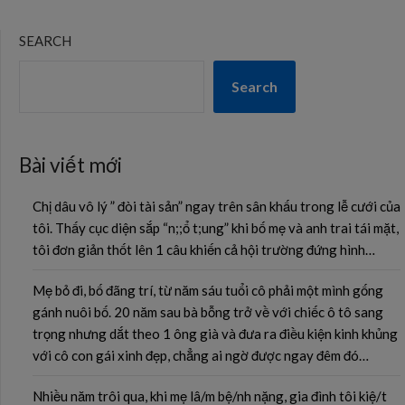
SEARCH
Search
Bài viết mới
Chị dâu vô lý ” đòi tài sản” ngay trên sân khấu trong lễ cưới của
tôi. Thấy cục diện sắp “n;;ổ t;ung” khi bố mẹ và anh trai tái mặt,
tôi đơn giản thốt lên 1 câu khiến cả hội trường đứng hình…
Mẹ bỏ đi, bố đãng trí, từ năm sáu tuổi cô phải một mình gống
gánh nuôi bố. 20 năm sau bà bỗng trở về với chiếc ô tô sang
trọng nhưng dắt theo 1 ông già và đưa ra điều kiện kinh khủng
với cô con gái xinh đẹp, chẳng ai ngờ được ngay đêm đó…
Nhiều năm trôi qua, khi mẹ lâ/m bệ/nh nặng, gia đình tôi kiệ/t