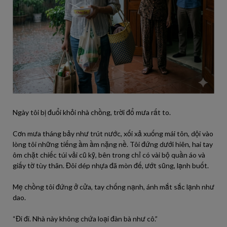
Ngày tôi bị đuổi khỏi nhà chồng, trời đổ mưa rất to.
Cơn mưa tháng bảy như trút nước, xối xả xuống mái tôn, dội vào
lòng tôi những tiếng ầm ầm nặng nề. Tôi đứng dưới hiên, hai tay
ôm chặt chiếc túi vải cũ kỹ, bên trong chỉ có vài bộ quần áo và
giấy tờ tùy thân. Đôi dép nhựa đã mòn đế, ướt sũng, lạnh buốt.
Mẹ chồng tôi đứng ở cửa, tay chống nạnh, ánh mắt sắc lạnh như
dao.
“Đi đi. Nhà này không chứa loại đàn bà như cô.”