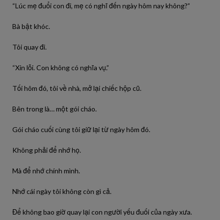
“Lúc mẹ đuổi con đi, mẹ có nghĩ đến ngày hôm nay không?”
Bà bật khóc.
Tôi quay đi.
“Xin lỗi. Con không có nghĩa vụ.”
Tối hôm đó, tôi về nhà, mở lại chiếc hộp cũ.
Bên trong là… một gói cháo.
Gói cháo cuối cùng tôi giữ lại từ ngày hôm đó.
Không phải để nhớ họ.
Mà để nhớ chính mình.
Nhớ cái ngày tôi không còn gì cả.
Để không bao giờ quay lại con người yếu đuối của ngày xưa.