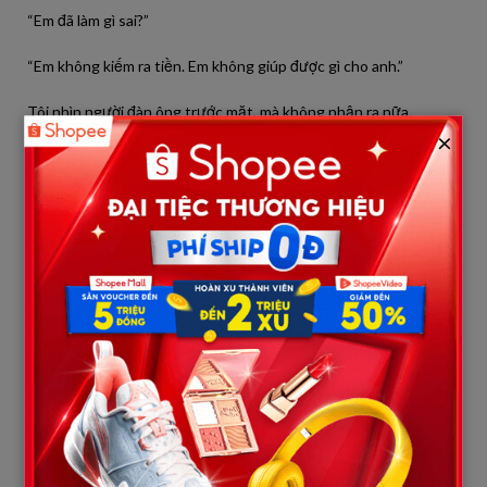
“Em đã làm gì sai?”
“Em không kiếm ra tiền. Em không giúp được gì cho anh.”
Tôi nhìn người đàn ông trước mặt, mà không nhận ra nữa.
×
Tôi nghĩ đến việc ly hôn.
Nhưng trước khi tôi kịp nói ra, họ đã làm điều đó trước.
Một buổi sáng, mẹ chồng gọi tôi xuống phòng khách.
“Cô ký vào đây.”
Đó là đơn ly hôn.
Tôi nhìn chồng.
Anh tránh ánh mắt tôi.
“Anh muốn vậy?”