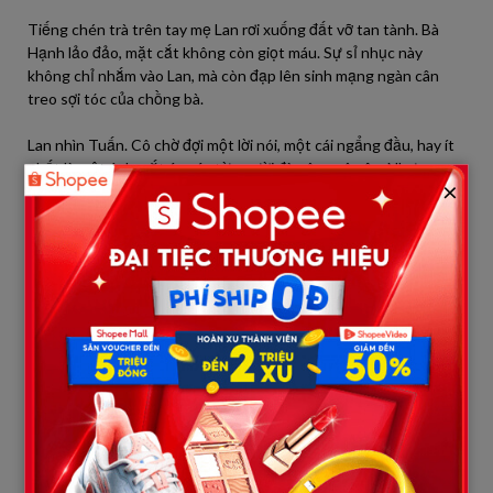
Tiếng chén trà trên tay mẹ Lan rơi xuống đất vỡ tan tành. Bà
Hạnh lảo đảo, mặt cắt không còn giọt máu. Sự sỉ nhục này
không chỉ nhắm vào Lan, mà còn đạp lên sinh mạng ngàn cân
treo sợi tóc của chồng bà.
Lan nhìn Tuấn. Cô chờ đợi một lời nói, một cái ngẩng đầu, hay ít
nhất là một ánh mắt áy náy từ người đàn ông cô yêu. Nhưng
×
không. Tuấn vẫn cúi đầu, im lặng như một con bù nhìn rơm. Sự
hèn nhát của anh ta còn đáng sợ hơn cả sự độc địa của bà mẹ.
Trong buồng, tiếng thở oxi của bố bỗng dồn dập hơn. Lan hoảng
hốt chạy vào. Bố đã tỉnh. Đôi mắt đục ngầu của ông mở to, ầng
ậc nước. Ông không nói được, nhưng bàn tay run rẩy cố chỉ ra
phía cửa, rồi lại đập nhẹ vào ngực mình.
Lan hiểu. Bố đau. Không phải đau vì bệnh, mà đau vì con gái bị rẻ
rúng. Bố thà chết chứ không muốn con mình bước chân vào cái
“địa ngục” ấy với tư thế của một kẻ ăn mày tình thương. Một
luồng sức mạnh vô hình trỗi dậy trong Lan. Cô lau nước mắt,
hôn lên trán bố, thì thầm: “Bố yên tâm, con hiểu rồi”.