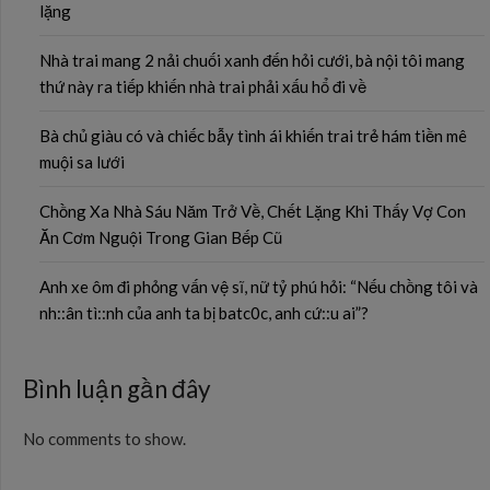
lặng
Nhà trai mang 2 nải chuối xanh đến hỏi cưới, bà nội tôi mang
thứ này ra tiếp khiến nhà trai phải xấu hổ đi về
Bà chủ giàu có và chiếc bẫy tình ái khiến trai trẻ hám tiền mê
muội sa lưới
Chồng Xa Nhà Sáu Năm Trở Về, Chết Lặng Khi Thấy Vợ Con
Ăn Cơm Nguội Trong Gian Bếp Cũ
Anh xe ôm đi phỏng vấn vệ sĩ, nữ tỷ phú hỏi: “Nếu chồng tôi và
nh::ân tì::nh của anh ta bị batc0c, anh cứ::u ai”?
Bình luận gần đây
No comments to show.