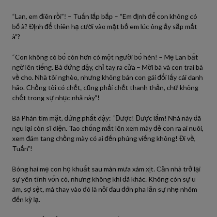
“Lan, em điên rồi”! – Tuấn lắp bắp – “Em định để con không có
bố à? Định để thiên hạ cười vào mặt bố em lúc ông ấy sắp mất
à”?
“Con không có bố còn hơn có một người bố hèn! – Mẹ Lan bất
ngờ lên tiếng. Bà đứng dậy, chỉ tay ra cửa – Mời bà và con trai bà
về cho. Nhà tôi nghèo, nhưng không bán con gái đổi lấy cái danh
hão. Chồng tôi có chết, cũng phải chết thanh thản, chứ không
chết trong sự nhục nhã này”!
Bà Phán tím mặt, đứng phắt dậy: “Được! Được lắm! Nhà này đã
ngu lại còn sĩ diện. Tao chống mắt lên xem mày đẻ con ra ai nuôi,
xem đám tang chồng mày có ai đến phúng viếng không! Đi về,
Tuấn”!
Bóng hai mẹ con họ khuất sau màn mưa xám xịt. Căn nhà trở lại
sự yên tĩnh vốn có, nhưng không khí đã khác. Không còn sự u
ám, sợ sệt, mà thay vào đó là nỗi đau đớn pha lẫn sự nhẹ nhõm
đến kỳ lạ.