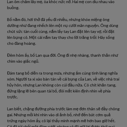
Lan ôm chầm lấy mẹ, òa khóc nức nở. Hai mẹ con dìu nhau vào
buồng.
Bố nằm đó, hơi thở đã yếu đi nhiều, nhưng khóe miệng ông
dường như đang nhếch lên một nụ cười mãn nguyện. Ông dùng
chút sức tàn cuối cùng, nắm lấy tay Lan đặt lên tay vợ, rồi đặt
lên bụng cô. Một cái nắm tay thay cho lời trăng trối: Hãy sống
cho đàng hoàng.
Đêm hôm ấy, bố Lan qua đời. Ông đi nhẹ nhàng, thanh thản như
chìm vào giấc ngủ.
Đám tang bố diễn ra trong mưa, nhưng ấm cúng tình làng nghĩa
xóm. Người ta xì xào bàn tán về cái bụng của Lan, về việc nhà trai
hủy hôn, nhưng Lan không còn cúi đầu nữa. Cô chít khăn tang,
đứng lặng lẽ bên quan tài bố, đôi mắt kiên định nhìn về phía
trước.
Lan biết, chặng đường phía trước làm mẹ đơn thân sẽ đầy chông
gai. Nhưng mỗi khi nhìn vào di ảnh bố, nhớ đến bát cơm quả
trứng ngày hôm ấy, cô lại thấy mình mạnh mẽ hơn bao giờ hết.
Cô đã từ chối một đám cưới, nhưng cô đã giữ lại được thứ quý