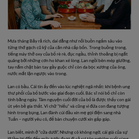
Mưa tháng Bảy rả rích, dai dẳng như nỗi buồn ngấm sâu vào
từng thớ gạch cũ kỹ của căn nhà cấp bốn. Trong buồng trong,
tiếng máy thở oxy của bố rè rè, đục ngầu, thỉnh thoảng bị ngắt
quãng bởi những cơn ho khan xé lòng. Lan ngồi bên mép giường,
tay nắm chặt bàn tay gầy guộc chỉ còn da bọc xương của ông,
nước mắt lặn ngược vào trong.
Lan có bầu. Cái tin ấy đến vào lúc nghiệt ngã nhất: khi bệnh ung
thư phổi của bố bước vào giai đoạn cuối. Bác sĩ nói bố chỉ còn
tính bằng ngày. Tâm nguyện cuối đời của bố là được thấy con gái
út yên bề gia thất. Vì chữ “hiếu” và cũng vì đứa con đang tượng
hình trong bụng, Lan đành cúi đầu xin mẹ gọi điện sang nhà
Tuấn – người yêu cô, để bàn chuyện cưới xin gấp gáp.
Lan biết, mình ở “cửa dưới”. Nhưng cô không ngờ, cái giá của sự
lỡ lầm lại đắt đến mức tước đoạt đi cả sự tôn nghiêm cuối cùng