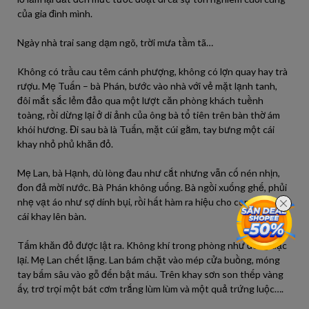
của gia đình mình.
Ngày nhà trai sang dạm ngõ, trời mưa tầm tã…
Không có trầu cau têm cánh phượng, không có lợn quay hay trà
rượu. Mẹ Tuấn – bà Phán, bước vào nhà với vẻ mặt lạnh tanh,
đôi mắt sắc lẻm đảo qua một lượt căn phòng khách tuềnh
toàng, rồi dừng lại ở di ảnh của ông bà tổ tiên trên bàn thờ ám
khói hương. Đi sau bà là Tuấn, mặt cúi gằm, tay bưng một cái
khay nhỏ phủ khăn đỏ.
Mẹ Lan, bà Hạnh, dù lòng đau như cắt nhưng vẫn cố nén nhịn,
đon đả mời nước. Bà Phán không uống. Bà ngồi xuống ghế, phủi
nhẹ vạt áo như sợ dính bụi, rồi hất hàm ra hiệu cho con trai đặt
cái khay lên bàn.
Tấm khăn đỏ được lật ra. Không khí trong phòng như đông đặc
lại. Mẹ Lan chết lặng. Lan bám chặt vào mép cửa buồng, móng
tay bấm sâu vào gỗ đến bật máu. Trên khay sơn son thếp vàng
ấy, trơ trọi một bát cơm trắng lùm lùm và một quả trứng luộc….