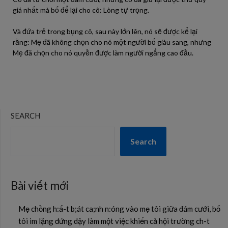
giá nhất mà bố để lại cho cô: Lòng tự trọng.
Và đứa trẻ trong bụng cô, sau này lớn lên, nó sẽ được kể lại
rằng: Mẹ đã không chọn cho nó một người bố giàu sang, nhưng
Mẹ đã chọn cho nó quyền được làm người ngẩng cao đầu.
SEARCH
Search
Bài viết mới
Mẹ chồng h:ấ-t b;át ca;nh n:óng vào mẹ tôi giữa đám cưới, bố
tôi im lặng đứng dậy làm một việc khiến cả hội trường ch-t