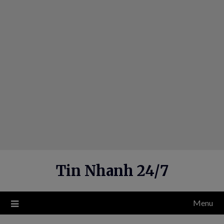
Skip
to
content
Tin Nhanh 24/7
Menu