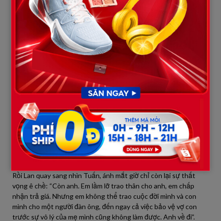
Lan bước ra phòng khách. Dáng vẻ khúm núm ban đầu biến mất.
Cô đứng thẳng, đôi mắt đỏ hoe nhưng rực lửa nhìn thẳng vào
mặt bà Phán. Cô cầm lấy bát cơm và quả trứng trên khay, đặt
mạnh xuống trước mặt bà ta. “Cháu cảm ơn bác đã sang. Nhưng
bát cơm quả trứng này, bác mang về đi”.
Bà Phán trố mắt: “Mày… mày nói cái gì? Mày định làm cao à? Mày
nhìn lại cái bụng mày xem”!
“Cháu có chửa, cháu chịu. Con cháu, cháu nuôi. – Lan nói rành
rọt từng tiếng – Bố cháu đang ốm nặng, nhưng bố cháu cả đời
sống ngẩng cao đầu, chưa từng xin ai một đồng, cũng chưa
từng để vợ con phải cúi luồn ai. Hôm nay, nếu cháu bước chân
theo bác về vì cái “may mắn” mà bác ban phát, thì chính cháu mới
là đứa bất hiếu, giết chết danh dự của bố cháu”.
Rồi Lan quay sang nhìn Tuấn, ánh mắt giờ chỉ còn lại sự thất
vọng ê chề: “Còn anh. Em lầm lỡ trao thân cho anh, em chấp
nhận trả giá. Nhưng em không thể trao cuộc đời mình và con
mình cho một người đàn ông, đến ngay cả việc bảo vệ vợ con
trước sự vô lý của mẹ mình cũng không làm được. Anh về đi”.