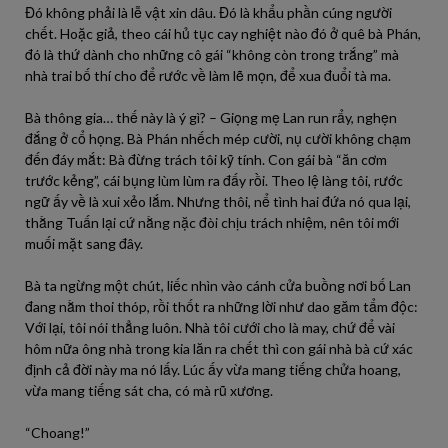
Đó không phải là lễ vật xin dâu. Đó là khẩu phần cúng người
chết. Hoặc giả, theo cái hủ tục cay nghiệt nào đó ở quê bà Phán,
đó là thứ dành cho những cô gái “không còn trong trắng” mà
nhà trai bố thí cho để rước về làm lẽ mọn, để xua đuổi tà ma.
Bà thông gia… thế này là ý gì? – Giọng mẹ Lan run rẩy, nghẹn
đắng ở cổ họng. Bà Phán nhếch mép cười, nụ cười không chạm
đến đáy mắt: Bà đừng trách tôi kỹ tính. Con gái bà “ăn cơm
trước kẻng”, cái bụng lùm lùm ra đấy rồi. Theo lệ làng tôi, rước
ngữ ấy về là xui xẻo lắm. Nhưng thôi, nể tình hai đứa nó qua lại,
thằng Tuấn lại cứ nằng nặc đòi chịu trách nhiệm, nên tôi mới
muối mặt sang đây.
Bà ta ngừng một chút, liếc nhìn vào cánh cửa buồng nơi bố Lan
đang nằm thoi thóp, rồi thốt ra những lời như dao găm tẩm độc:
Với lại, tôi nói thẳng luôn. Nhà tôi cưới cho là may, chứ để vài
hôm nữa ông nhà trong kia lăn ra chết thì con gái nhà bà cứ xác
định cả đời này ma nó lấy. Lúc ấy vừa mang tiếng chửa hoang,
vừa mang tiếng sát cha, có mà rũ xương.
“Choang!”