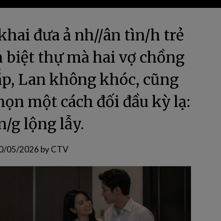
hai đưa ả nh//ân tìn/h trẻ
n biệt thự mà hai vợ chồng
ắp, Lan không khóc, cũng
ọn một cách đối đầu kỳ lạ:
n/g lộng lẫy.
0/05/2026
by
CTV