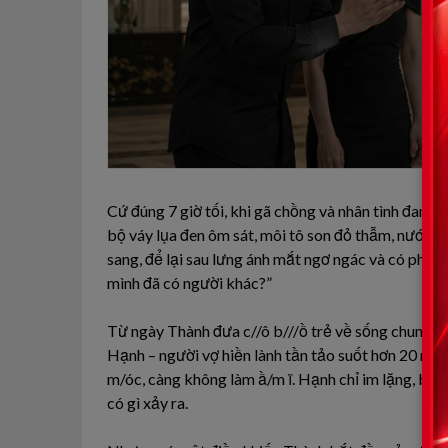
Cứ đúng 7 giờ tối, khi gã chồng và nhân tình đang
bộ váy lụa đen ôm sát, môi tô son đỏ thẫm, nước ho
sang, để lại sau lưng ánh mắt ngơ ngác và có phần 
mình đã có người khác?”
Từ ngày Thành đưa c//ô b///ồ trẻ về sống chung tr
Hạnh – người vợ hiền lành tần tảo suốt hơn 20 năm
m/óc, càng không làm ầ/m ĩ. Hạnh chỉ im lặng, bì
có gì xảy ra.