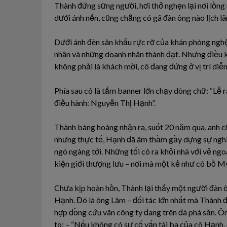
Thành đứng sững người, hơi thở nghẹn lại nơi lồng
dưới ánh nến, cũng chẳng có gã đàn ông nào lịch l
Dưới ánh đèn sân khấu rực rỡ của khán phòng ngh
nhân và những doanh nhân thành đạt. Nhưng điều kh
không phải là khách mời, cô đang đứng ở vị trí diễn
Phía sau cô là tấm banner lớn chạy dòng chữ: “Lễ 
điều hành: Nguyễn Thị Hạnh”.
Thành bàng hoàng nhận ra, suốt 20 năm qua, anh ch
nhưng thực tế, Hạnh đã âm thầm gầy dựng sự nghi
ngó ngàng tới. Những tối cô ra khỏi nhà với vẻ ngo
kiện giới thượng lưu – nơi mà một kẻ như cô bồ M
Chưa kịp hoàn hồn, Thành lại thấy một người đàn 
Hạnh. Đó là ông Lâm – đối tác lớn nhất mà Thành đ
hợp đồng cứu vãn công ty đang trên đà phá sản. Ô
to: – “Nếu không có sự cố vấn tài ba của cô Hạnh, 