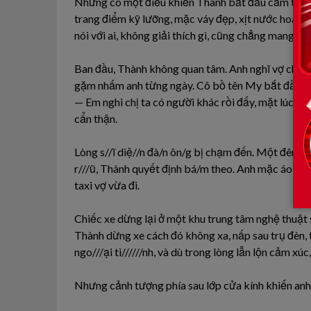
Nhưng có một điều khiến Thành bắt đầu cảm thấy bấ
trang điểm kỹ lưỡng, mặc váy đẹp, xịt nước hoa sa
nói với ai, không giải thích gì, cũng chẳng mang vẻ g
Ban đầu, Thành không quan tâm. Anh nghĩ vợ chỉ gi
gặm nhấm anh từng ngày. Cô bồ tên My bắt đầu xì
— Em nghi chị ta có người khác rồi đấy, mặt lúc nà
cẩn thận.
Lòng s//ĩ diệ//n đà/n ôn/g bị chạm đến. Một đêm, sa
r///ũ, Thành quyết định bá/m theo. Anh mặc áo kho
taxi vợ vừa đi.
Chiếc xe dừng lại ở một khu trung tâm nghệ thuật 
Thành dừng xe cách đó không xa, nấp sau trụ đèn, t
ngo///ại tì//////nh, và dù trong lòng lẫn lộn cảm xú
Nhưng cảnh tượng phía sau lớp cửa kính khiến anh