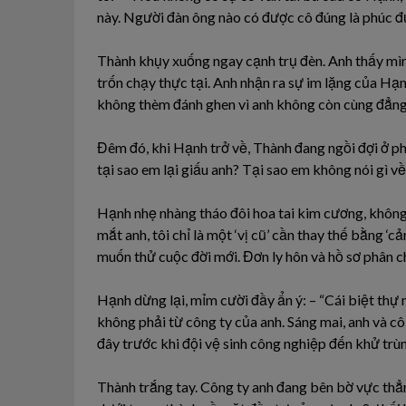
này. Người đàn ông nào có được cô đúng là phúc đ
Thành khụy xuống ngay cạnh trụ đèn. Anh thấy mìn
trốn chạy thực tại. Anh nhận ra sự im lặng của Hạn
không thèm đánh ghen vì anh không còn cùng đẳng
Đêm đó, khi Hạnh trở về, Thành đang ngồi đợi ở p
tại sao em lại giấu anh? Tại sao em không nói gì v
Hạnh nhẹ nhàng tháo đôi hoa tai kim cương, không t
mắt anh, tôi chỉ là một ‘vị cũ’ cần thay thế bằng ‘
muốn thử cuộc đời mới. Đơn ly hôn và hồ sơ phân ch
Hạnh dừng lại, mỉm cười đầy ẩn ý: – “Cái biệt thự n
không phải từ công ty của anh. Sáng mai, anh và cô
đây trước khi đội vệ sinh công nghiệp đến khử trùn
Thành trắng tay. Công ty anh đang bên bờ vực thẳm