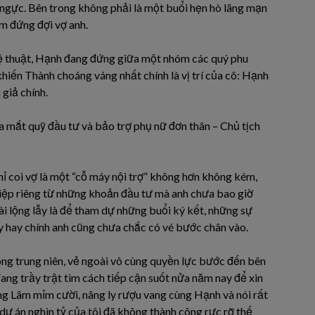
 ngực. Bên trong không phải là một buổi hẹn hò lãng mạn
ãm đứng đợi vợ anh.
ệ thuật, Hạnh đang đứng giữa một nhóm các quý phu
iến Thành choáng váng nhất chính là vị trí của cô: Hạnh
 giả chính.
ra mắt quỹ đầu tư và bảo trợ phụ nữ đơn thân – Chủ tịch
ỉ coi vợ là một “cỗ máy nội trợ” không hơn không kém,
ệp riêng từ những khoản đầu tư mà anh chưa bao giờ
ài lộng lẫy là để tham dự những buổi ký kết, những sự
y hay chính anh cũng chưa chắc có vé bước chân vào.
ông trung niên, vẻ ngoài vô cùng quyền lực bước đến bên
ang trầy trật tìm cách tiếp cận suốt nửa năm nay để xin
ng Lâm mỉm cười, nâng ly rượu vang cùng Hạnh và nói rất
dự án nghìn tỷ của tôi đã không thành công rực rỡ thế