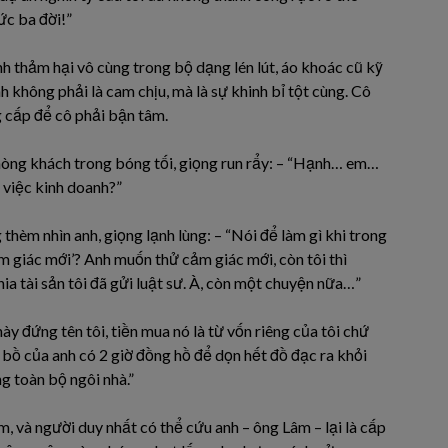
ức ba đời!”
h thảm hại vô cùng trong bộ dạng lén lút, áo khoác cũ kỹ
h không phải là cam chịu, mà là sự khinh bỉ tột cùng. Cô
 cấp để cô phải bận tâm.
hòng khách trong bóng tối, giọng run rẩy: – “Hạnh… em…
ề việc kinh doanh?”
hèm nhìn anh, giọng lạnh lùng: – “Nói để làm gì khi trong
cảm giác mới’? Anh muốn thử cảm giác mới, còn tôi thì
ia tài sản tôi đã gửi luật sư. À, còn một chuyện nữa…”
ày đứng tên tôi, tiền mua nó là từ vốn riêng của tôi chứ
 bồ của anh có 2 giờ đồng hồ để dọn hết đồ đạc ra khỏi
g toàn bộ ngôi nhà.”
, và người duy nhất có thể cứu anh – ông Lâm – lại là cấp