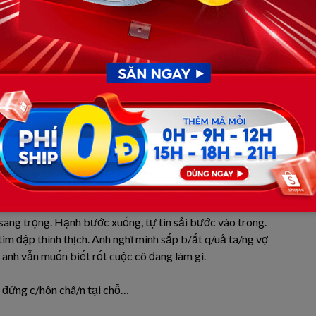
/t a/n: mỗi tối, vợ anh lại ăn mặc cực kỳ chỉn chu,
ng trọng rồi bước ra khỏi nhà như thể đi dự tiệc. Không
ì đ//au kh//ổ. Chỉ là… đi.
/ả v/ờ sống ổn để giữ thể diện. Nhưng dần dà, sự tò mò
 xào:
o cũng tươi, ăn mặc thì s/ang chả/nh bất thường. Anh nên
u khi thấy vợ lại lặng lẽ rời nhà trong bộ váy đỏ qu///yến
ác, đội mũ lưỡi trai, thuê một chiếc Grab bám theo chiếc
sang trọng. Hạnh bước xuống, tự tin sải bước vào trong.
im đập thình thịch. Anh nghĩ mình sắp b/ắt q/uả ta/ng vợ
c, anh vẫn muốn biết rốt cuộc cô đang làm gì.
 đứng c/hôn châ/n tại chỗ…