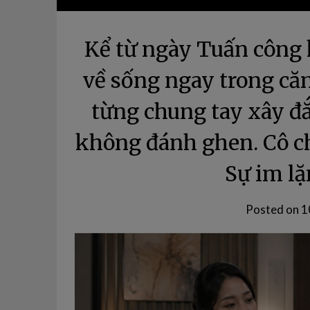
Kể từ ngày Tuấn công k
về sống ngay trong că
từng chung tay xây đ
không đánh ghen. Cô ch
Sự im lặ
Posted on
1