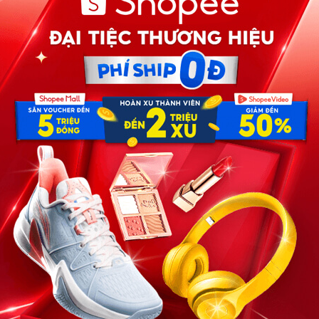
 tình tứ bên mâm cơm, Lan lại bước xuống cầu thang trong
a nồng nàn lan tỏa khắp sảnh. Cô rời nhà trên chiếc xe
lo sợ của Tuấn. G/ã bắt đầu nghi ngờ: “Phải chăng vợ
ong nhà với lý do “muốn thử cảm giác mới”, cuộc sống của
 – hoàn toàn thay đổi. Cô không kh/óc ló/c, không trá/ch
nh thản làm việc nhà, chăm sóc bố mẹ chồng như chưa từng