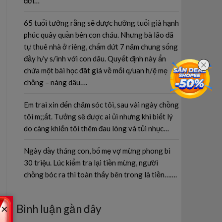
đời…
65 tuổi tưởng rằng sẽ được hưởng tuổi già hạnh
phúc quây quần bên con cháu. Nhưng bà lão đã
tự thuê nhà ở riêng, chấm dứt 7 năm chung sống
đầy h/y s/inh với con dâu. Quyết định này ẩn
chứa một bài học đăt giá về mối q/uan h/ệ mẹ
chồng – nàng dâu….
Em trai xin đến chăm sóc tôi, sau vài ngày chồng
tôi m;;ất. Tưởng sẽ được ai ủi nhưng khi biết lý
do càng khiến tôi thêm đau lòng và tủi nhục…
Ngày đầy tháng con, bố mẹ vợ mừng phong bì
30 triệu. Lúc kiểm tra lại tiền mừng, người
chồng bóc ra thì toàn thấy bên trong là tiền…….
×
Bình luận gần đây