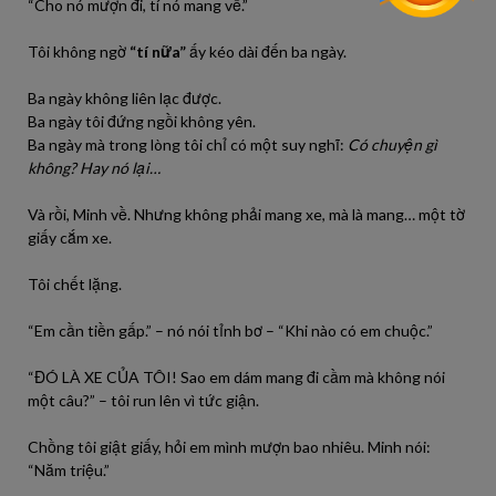
“Cho nó mượn đi, tí nó mang về.”
Tôi không ngờ
“tí nữa”
ấy kéo dài đến ba ngày.
Ba ngày không liên lạc được.
Ba ngày tôi đứng ngồi không yên.
Ba ngày mà trong lòng tôi chỉ có một suy nghĩ:
Có chuyện gì
không? Hay nó lại…
Và rồi, Minh về. Nhưng không phải mang xe, mà là mang… một tờ
giấy cắm xe.
Tôi chết lặng.
“Em cần tiền gấp.” – nó nói tỉnh bơ – “Khi nào có em chuộc.”
“ĐÓ LÀ XE CỦA TÔI! Sao em dám mang đi cầm mà không nói
một câu?” – tôi run lên vì tức giận.
Chồng tôi giật giấy, hỏi em mình mượn bao nhiêu. Minh nói:
“Năm triệu.”