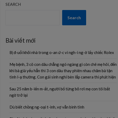
SEARCH
Search
Bài viết mới
Bị đ-uổi khỏi nhà trong o-an ứ-c vì ngh-i ng-ờ lấy chiếc Rolex
Mẹ bệnh, 3 cô con dâu chẳng ngó ngàng gì còn chê mẹ hôi, đến
khi bà già yếu hẳn thì 3 con dâu thay phiên nhau chăm bà tận
tình l-ạ thường. Con gái sinh nghi bèn lắp camera thì phát hiện
Sau 25 năm b-iến m-ất, người bố từng bỏ rơi mẹ con tôi bất
ngờ trở lại
Dù biết chồng ng-oại t-ình, vợ vẫn bình tĩnh