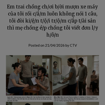
Em trai chồng ch/ơi b/ời mượn xe máy
của tôi rồi c/ắ/m luôn không nói 1 câu,
tôi đòi ki/ệ/n t/ộ/i tr/ộ/m c/ắp t/ài sản
thì mẹ chồng é/p chồng tôi viết đơn l/y
h/ô/n
Posted on
21/04/2026
by
CTV