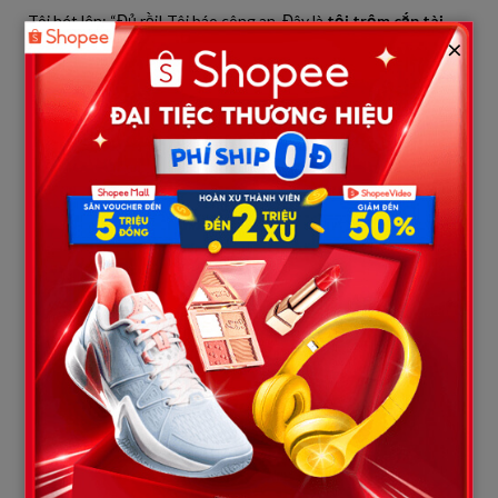
Tôi hét lên: “Đủ rồi! Tôi báo công an. Đây là
tội trộm cắp tài
×
sản
chứ không còn là ‘mượn’ nữa!”
Ngay khi câu nói đó vừa bật ra, cả nhà im phăng phắc. Rồi
bão
tố thực sự bắt đầu
.
Tối hôm đó, mẹ chồng gọi chồng tôi vào phòng riêng. Hai người
nói nhỏ với nhau rất lâu. Tôi chỉ nghe loáng thoáng câu “ly hôn
đi” khiến cả người tôi lạnh toát.
Một giờ sáng, chồng bước ra, mặt tái mét, tay cầm… một tờ đơn.
“T… vợ ơi…” – anh lắp bắp – “Mẹ bảo… nếu em nhất quyết kiện
Minh… thì mẹ yêu cầu vợ chồng mình… ly hôn.”
Tôi sững sờ như ai tạt nước sôi vào mặt.
Tất cả chỉ vì… một đứa em trai phá phách?
Tất cả chỉ vì tôi đòi lại tài sản của chính mình?
Tất cả vì gia đình này không chấp nhận việc tôi dám đứng lên
bảo vệ công sức của bản thân?