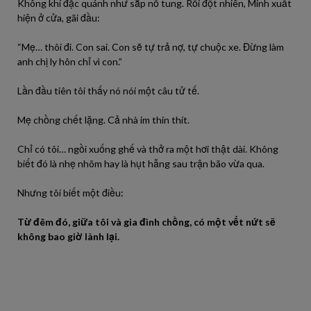
Không khí đặc quánh như sắp nổ tung. Rồi đột nhiên, Minh xuất
hiện ở cửa, gãi đầu:
“Mẹ… thôi đi. Con sai. Con sẽ tự trả nợ, tự chuộc xe. Đừng làm
anh chị ly hôn chỉ vì con.”
Lần đầu tiên tôi thấy nó nói một câu tử tế.
Mẹ chồng chết lặng. Cả nhà im thin thít.
Chỉ có tôi… ngồi xuống ghế và thở ra một hơi thật dài. Không
biết đó là nhẹ nhõm hay là hụt hẫng sau trận bão vừa qua.
Nhưng tôi biết một điều:
Từ đêm đó, giữa tôi và gia đình chồng, có một vết nứt sẽ
không bao giờ lành lại.