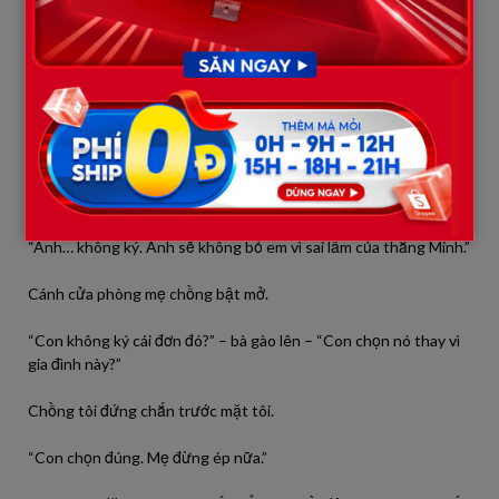
Tôi nhìn tờ đơn run rẩy trong tay anh, rồi nhìn anh – người chồng
đã từng nói sẽ bảo vệ tôi.
“Anh định ký chưa?” – tôi hỏi, giọng nghẹn lại.
Anh im lặng rất lâu. Rất lâu.
Cuối cùng anh ngẩng lên, mắt đỏ hoe:
“Anh… không ký. Anh sẽ không bỏ em vì sai lầm của thằng Minh.”
Cánh cửa phòng mẹ chồng bật mở.
“Con không ký cái đơn đó?” – bà gào lên – “Con chọn nó thay vì
gia đình này?”
Chồng tôi đứng chắn trước mặt tôi.
“Con chọn đúng. Mẹ đừng ép nữa.”