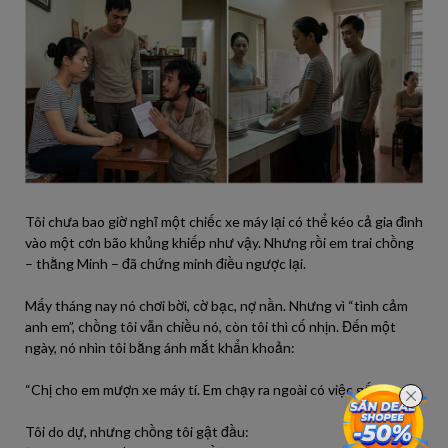
Tôi chưa bao giờ nghĩ một chiếc xe máy lại có thể kéo cả gia đình
vào một cơn bão khủng khiếp như vậy. Nhưng rồi em trai chồng
– thằng Minh – đã chứng minh điều ngược lại.
Mấy tháng nay nó chơi bời, cờ bạc, nợ nần. Nhưng vì “tình cảm
anh em”, chồng tôi vẫn chiều nó, còn tôi thì cố nhịn. Đến một
ngày, nó nhìn tôi bằng ánh mắt khẩn khoản:
“Chị cho em mượn xe máy tí. Em chạy ra ngoài có việc gấp.”
Tôi do dự, nhưng chồng tôi gật đầu: