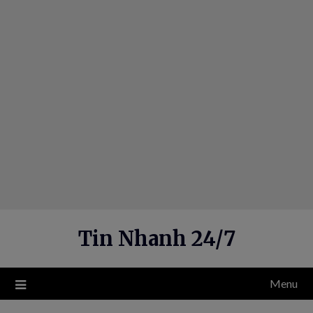
Skip
to
content
Tin Nhanh 24/7
Menu