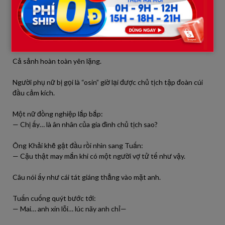
Ông Khải nói tiếp:
— Sau này tôi tìm được cô ấy để cảm ơn, nhưng cô từ chối nhận
tiền. Tôi chưa từng quên ân tình đó.
Cả sảnh hoàn toàn yên lặng.
Người phụ nữ bị gọi là “osin” giờ lại được chủ tịch tập đoàn cúi
đầu cảm kích.
Một nữ đồng nghiệp lắp bắp:
— Chị ấy… là ân nhân của gia đình chủ tịch sao?
Ông Khải khẽ gật đầu rồi nhìn sang Tuấn:
— Cậu thật may mắn khi có một người vợ tử tế như vậy.
Câu nói ấy như cái tát giáng thẳng vào mặt anh.
Tuấn cuống quýt bước tới:
— Mai… anh xin lỗi… lúc nãy anh chỉ—