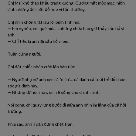
Chị Mai khẽ tháo khẩu trang xuống. Gương mặt mộc mạc, hiền
lành nhưng đôi mắt đỏ hoe vì tổn thương.
Chị nhìn chồng rất lâu rồi bình tĩnh nói:
— Em nghèo, em quê mùa… nhưng chưa bao giờ thấy xấu hổ vì
anh.
— Chỉ tiếc là anh lại xấu hổ vì em.
Tuấn cứng người.
Chị đặt chiếc nhẫn cưới lên bàn tiệc.
— Người phụ nữ anh xem là “osin”… đã dành cả tuổi trẻ để chăm
sóc gia đình này.
— Nhưng từ hôm nay, em sẽ sống cho chính mình.
Nói xong, chị quay lưng bước đi giữa ánh nhìn im lặng của cả hội
trường.
Phía sau, anh Tuấn đứng chết trân.