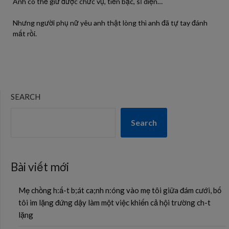
Anh có thể giữ được chức vụ, tiền bạc, sĩ diện…
Nhưng người phụ nữ yêu anh thật lòng thì anh đã tự tay đánh
mất rồi.
SEARCH
Search
Bài viết mới
Mẹ chồng h:ấ-t b;át ca;nh n:óng vào mẹ tôi giữa đám cưới, bố
tôi im lặng đứng dậy làm một việc khiến cả hội trường ch-t
lặng