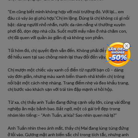
“Em cũng biết mình không hợp với môi trường đó. Với lại… em
đâu có váy áo gì phù hợp.”Chị im lặng. Đúng là chị không có gì nổi
bật: dáng người nhỏ nhắn, nước da rám nắng vì thường xuyên
phơi đồ, dọn dẹp nhà cửa. Suốt mười mấy năm ở nhà chăm con,
chị đã quen với quần áo giản dị và không son phấn.
Tối hôm đó, chị quyết định vẫn đến. Không phải để phá rối, mà
để hiểu xem tại sao chồng mình lại thay đổi đến vậy.
Chị mượn một chiếc váy xanh cổ điển từ người bạn cũ – dáng
váy đơn giản, nhưng màu xanh biển thanh nhã khiến chị trông
nổi bật một cách nhẹ nhàng. Trang điểm nhẹ và đeo khẩu trang,
chị bước vào khách sạn với trái tim đập mạnh vì hồi hộp.
Từ xa, chị thấy anh Tuấn đang đứng cạnh sếp lớn, cùng vài đồng
nghiệp ăn mặc bảnh bao. Bất ngờ, một cô gái trẻ đẹp trong
nhóm lên tiếng:– “Anh Tuấn, ai kia? Sao nhìn quen mà lạ?”
Anh Tuấn nhìn theo ánh mắt, thấy chị Mai đang lúng túng đứng
ở lối vào. Gương mặt anh biến sắc chỉ trong tích tắc, nhưng anh