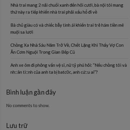
Nhà trai mang 2 nải chuối xanh đến hỏi cưới, bà nội tôi mang
thứ này ra tiếp khiến nhà trai phải xấu hổ đi về
Bà chủ giàu có và chiếc bẫy tình ái khiến trai trẻ hám tiền mê
muội sa lưới
Chồng Xa Nhà Sáu Năm Trở Về, Chết Lặng Khi Thấy Vợ Con
Ăn Cơm Nguội Trong Gian Bếp Cũ
Anh xe ôm đi phỏng vấn vệ sĩ, nữ tỷ phú hỏi: “Nếu chồng tôi và
nh::ân tì::nh của anh ta bị batc0c, anh cứ::u ai”?
Bình luận gần đây
No comments to show.
Lưu trữ