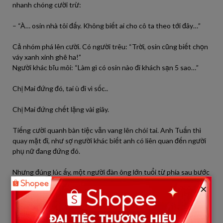
nhanh chóng cười trừ:
– “À… osin nhà tôi đấy. Không biết ai cho cô ta theo tới đây…”
Cả nhóm phá lên cười. Có người trêu: “Trời, osin cũng biết chọn
váy xanh xinh ghê ha!”
Người khác bĩu môi: “Làm gì có osin nào đi khách sạn 5 sao…”
Chị Mai đứng đó, tai ù đi vì sốc..
Chị Mai đứng chết lặng vài giây.
Tiếng cười quanh bàn tiệc vẫn vang lên chói tai. Anh Tuấn thì
quay mặt đi, như sợ người khác biết anh có liên quan đến người
phụ nữ đang đứng đó.
Nhưng đúng lúc ấy, một người đàn ông lớn tuổi từ phía sau bước
tới. Đó là ông Khải — chủ tịch tập đoàn.
×
Ông nhìn chị Mai rất lâu rồi bất ngờ sửng sốt:
— Cô… có phải là Mai không?