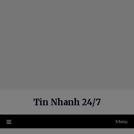
Skip
to
content
Tin Nhanh 24/7
Menu