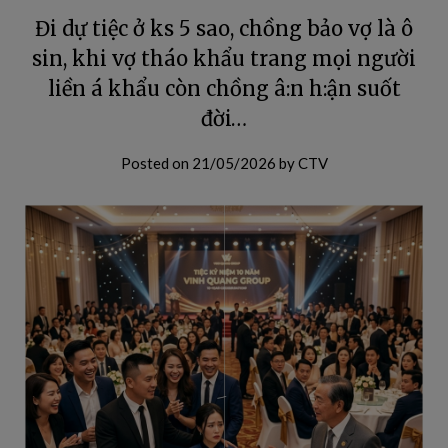
Đi dự tiệc ở ks 5 sao, chồng bảo vợ là ô
sin, khi vợ tháo khẩu trang mọi người
liền á khẩu còn chồng â:n h:ận suốt
đời…
Posted on
21/05/2026
by
CTV