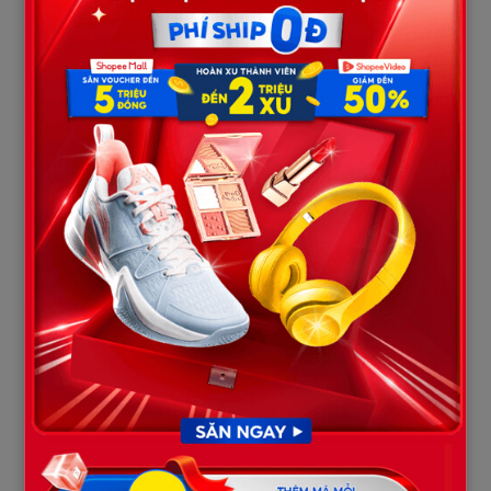
Cả nhóm lập tức im bặt.
Anh Tuấn ngơ ngác:
— Dạ… chủ tịch quen cô ấy sao?
Ông Khải không trả lời. Ông tiến thêm một bước, ánh mắt đầy
kinh ngạc:
— Trời đất… đúng là cô rồi! Người từng cứu con gái tôi năm đó…
Mọi người nhìn nhau khó hiểu.
Ông Khải quay sang cả hội trường:
— Mười hai năm trước, con gái tôi bị tai nạn trên cao tốc. Lúc đó
rất nhiều người đứng nhìn nhưng không ai dám đưa con bé đi
viện vì sợ liên lụy. Chỉ có một cô gái trẻ bế nó chạy giữa trời mưa
để gọi taxi cấp cứu.
Ông nghẹn giọng:
— Cô gái đó là cô Mai.
Anh Tuấn tái mặt.