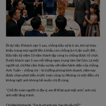
Đi dự tiệc ở khách sạn 5 sao, chồng bảo vợ là ô sin, khi vợ tháo
khẩu trang mọi người liền á khẩu còn chồng â:n h:ận suốt đời…
Bữa tiệc kỷ niệm 10 năm thành lập công ty chồng được tổ chức
ở một khách sạn 5 sao nổi tiếng ngay trung tâm Sài Gòn. Là một
người vợ, chị Mai cảm thấy vui lây với niềm hãnh diện của chồng.
Anh Tuấn – chồng chị – là trưởng phòng kinh doanh, năm nay
được chọn phát biểu trước toàn công ty. Nhưng có một điều chị
không ngờ: anh không hề muốn chị đi cùng.
“Chỗ đó toàn người có địa vị, em đi lỡ lại quê mặt anh,” anh nói,
ánh mắt lảng tránh.
Chị Mai khựng lại. “Em là vợ anh mà. Sao lại xấu hổ?”