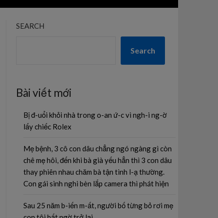
SEARCH
Search
Bài viết mới
Bị đ-uổi khỏi nhà trong o-an ứ-c vì ngh-i ng-ờ
lấy chiếc Rolex
Mẹ bệnh, 3 cô con dâu chẳng ngó ngàng gì còn
chê mẹ hôi, đến khi bà già yếu hẳn thì 3 con dâu
thay phiên nhau chăm bà tận tình l-ạ thường.
Con gái sinh nghi bèn lắp camera thì phát hiện
Sau 25 năm b-iến m-ất, người bố từng bỏ rơi mẹ
con tôi bất ngờ trở lại