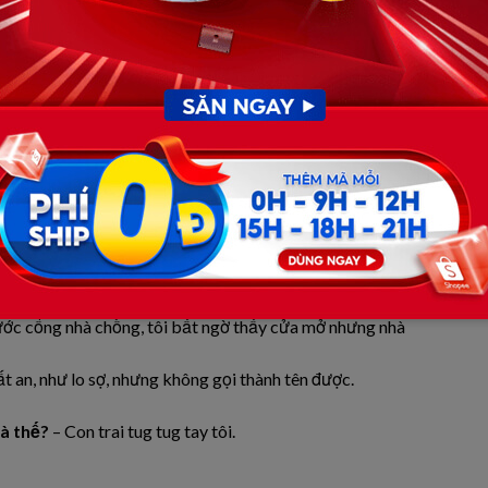
ta đã quyết rời đi, giữ lại chỉ càng đau.
 duy nhất anh nhắn tin:
“Em cứ sống tốt, đừng tìm anh.”
 nữa.
 “Sao bố không về nhà nữa mẹ?”
ước mắt tràn ra nóng hổi.
chơi cho khuây khỏa.
trước cổng nhà chồng, tôi bất ngờ thấy cửa mở nhưng nhà
ất an, như lo sợ, nhưng không gọi thành tên được.
à thế?
– Con trai tug tug tay tôi.