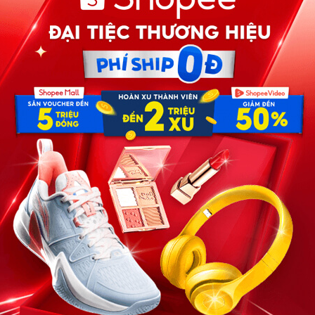
bị ai rút hết máu khỏi cơ thể.
nói rằng: “Gia đình mình mãi mãi bên nhau.”
ặt lá đơn lên bàn, ánh mắt xa xăm đến đáng sợ:
cùng nhau vượt qua, anh nói không hợp?
chiếc cốc trên bàn. Nhưng anh không đổi ý. Mẹ chồng gọi
n anh để lại hết.
 đòi bỏ vợ bỏ con, rồi còn để lại tất cả?