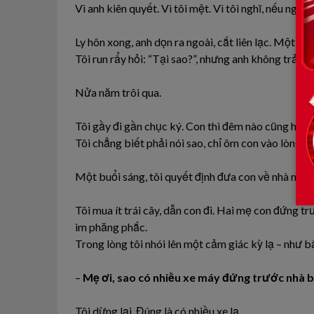
Vì anh kiên quyết. Vì tôi mệt. Vì tôi nghĩ, nếu người 
Ly hôn xong, anh dọn ra ngoài, cắt liên lạc. Một lần
Tôi run rẩy hỏi: “Tại sao?”, nhưng anh không trả lời
Nửa năm trôi qua.
Tôi gầy đi gần chục ký. Con thì đêm nào cũng hỏi:
Tôi chẳng biết phải nói sao, chỉ ôm con vào lòng, n
Một buổi sáng, tôi quyết định đưa con về nhà nội 
Tôi mua ít trái cây, dẫn con đi. Hai mẹ con đứng 
im phăng phắc.
Trong lòng tôi nhói lên một cảm giác kỳ lạ – như b
–
Mẹ ơi, sao có nhiều xe máy đứng trước nhà b
Tôi dừng lại. Đúng là có nhiều xe lạ.