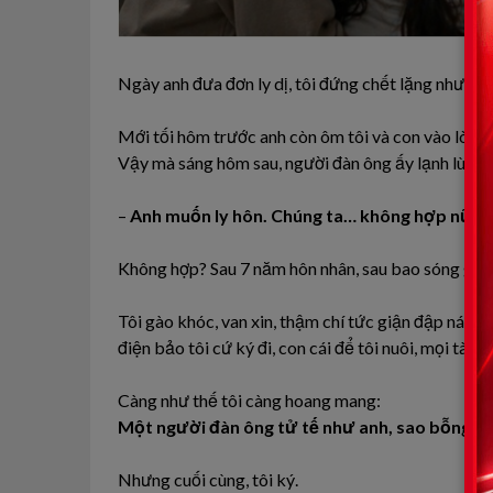
Ngày anh đưa đơn ly dị, tôi đứng chết lặng như vừa 
Mới tối hôm trước anh còn ôm tôi và con vào lòng, 
Vậy mà sáng hôm sau, người đàn ông ấy lạnh lùng đ
–
Anh muốn ly hôn. Chúng ta… không hợp nữa.
Không hợp? Sau 7 năm hôn nhân, sau bao sóng gió 
Tôi gào khóc, van xin, thậm chí tức giận đập nát 
điện bảo tôi cứ ký đi, con cái để tôi nuôi, mọi tài sả
Càng như thế tôi càng hoang mang:
Một người đàn ông tử tế như anh, sao bỗng dưng
Nhưng cuối cùng, tôi ký.