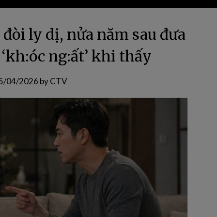
đòi ly dị, nửa năm sau đưa
 ‘kh:óc ng:ất’ khi thấy
5/04/2026
by
CTV