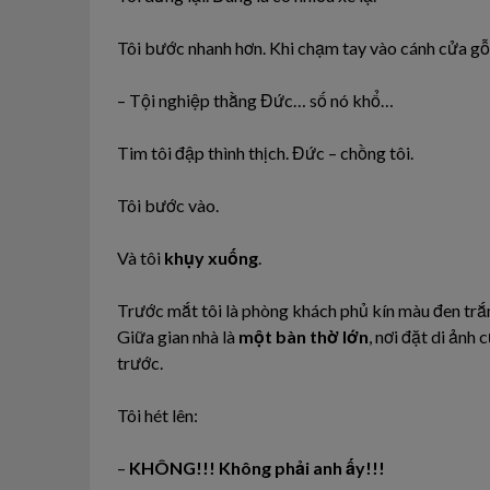
Tôi bước nhanh hơn. Khi chạm tay vào cánh cửa gỗ,
– Tội nghiệp thằng Đức… số nó khổ…
Tim tôi đập thình thịch. Đức – chồng tôi.
Tôi bước vào.
Và tôi
khụy xuống
.
Trước mắt tôi là phòng khách phủ kín màu đen trắ
Giữa gian nhà là
một bàn thờ lớn
, nơi đặt di ảnh 
trước.
Tôi hét lên:
–
KHÔNG!!! Không phải anh ấy!!!