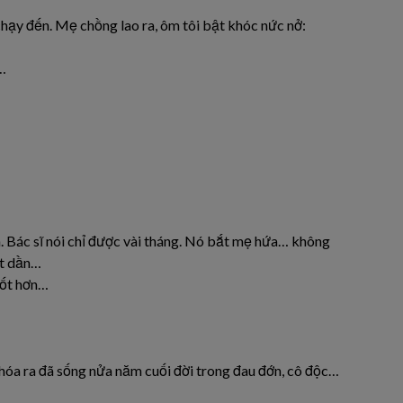
chạy đến. Mẹ chồng lao ra, ôm tôi bật khóc nức nở:
n…
. Bác sĩ nói chỉ được vài tháng. Nó bắt mẹ hứa… không
hết dần…
tốt hơn…
 hóa ra đã sống nửa năm cuối đời trong đau đớn, cô độc…