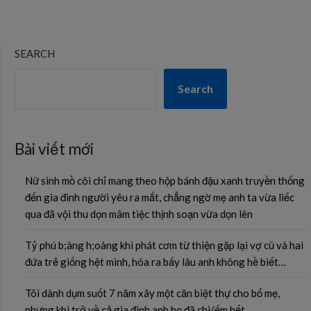
SEARCH
Search
Bài viết mới
Nữ sinh mồ côi chỉ mang theo hộp bánh đậu xanh truyền thống
đến gia đình người yêu ra mắt, chẳng ngờ mẹ anh ta vừa liếc
qua đã vội thu dọn mâm tiệc thịnh soạn vừa dọn lên
Tỷ phú b;àng h;oàng khi phát cơm từ thiện gặp lại vợ cũ và hai
đứa trẻ giống hệt mình, hóa ra bấy lâu anh không hề biết…
Tôi dành dụm suốt 7 năm xây một căn biệt thự cho bố mẹ,
nhưng khi trở về cả gia đình anh họ đã chi/ếm hết