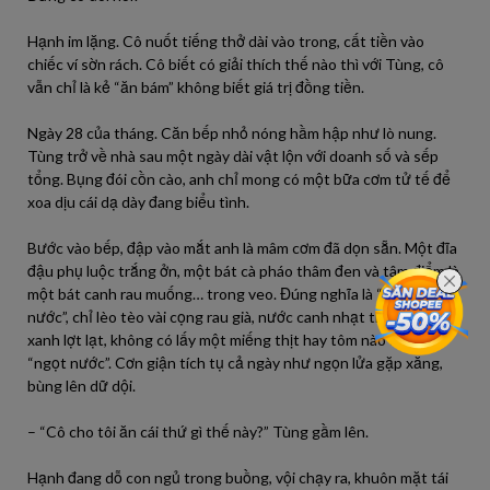
Hạnh im lặng. Cô nuốt tiếng thở dài vào trong, cất tiền vào
chiếc ví sờn rách. Cô biết có giải thích thế nào thì với Tùng, cô
vẫn chỉ là kẻ “ăn bám” không biết giá trị đồng tiền.
Ngày 28 của tháng. Căn bếp nhỏ nóng hầm hập như lò nung.
Tùng trở về nhà sau một ngày dài vật lộn với doanh số và sếp
tổng. Bụng đói cồn cào, anh chỉ mong có một bữa cơm tử tế để
xoa dịu cái dạ dày đang biểu tình.
Bước vào bếp, đập vào mắt anh là mâm cơm đã dọn sẵn. Một đĩa
đậu phụ luộc trắng ởn, một bát cà pháo thâm đen và tâm điểm là
một bát canh rau muống… trong veo. Đúng nghĩa là “lõng bõng
nước”, chỉ lèo tèo vài cọng rau già, nước canh nhạt thếch màu
xanh lợt lạt, không có lấy một miếng thịt hay tôm nào để gọi là
“ngọt nước”. Cơn giận tích tụ cả ngày như ngọn lửa gặp xăng,
bùng lên dữ dội.
– “Cô cho tôi ăn cái thứ gì thế này?” Tùng gầm lên.
Hạnh đang dỗ con ngủ trong buồng, vội chạy ra, khuôn mặt tái