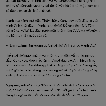
đầu ấp tay gối. Anh tính toán với vợ từng đồng, nhưng lại hào
phóng sĩ diện với người ngoài, để rồi về nhà đòi hỏi một mâm cao
cỗ đầy trên sự đói khát của vợ.
Hạnh cựa mình, mở mắt. Thấy chồng đang quỳ dưới đất, cô giật
mình định ngồi dậy: – “Anh… anh đói à? Để em nấu mì…”. Tùng
vội giữ vai vợ lại, lắc đầu, nước mắt không kìm được mà rơi xuống
mu bàn tay gầy guộc của cô.
– “Đừng… Em nằm xuống đi. Anh xin lỗi. Anh sai rồi, Hạnh ơi…”
Tiếng xin lỗi muộn màng vang lên trong đêm vắng. Tùng gục
đầu vào tay vợ, khóc nấc lên như một đứa trẻ. Anh hiểu rằng,
bát canh nước lã kia không phải là bằng chứng của sự vụng về,
mà là giới hạn chịu đựng của một người vợ đã yêu thương và hy
sinh quá nhiều cho một người chồng vô tâm.
Ngày mai, anh sẽ không đưa cô 3 triệu nữa. Anh sẽ cùng cô đi
chợ, để biết mớ rau bao nhiêu tiền, để biết giá trị của bát canh
“lõng bõng”, và để biết vợ mình đã vất vả đến nhường nào.