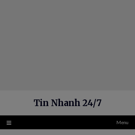
Skip
to
content
Tin Nhanh 24/7
Menu