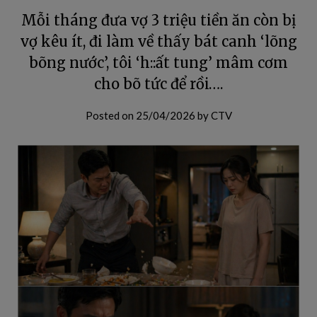
Mỗi tháng đưa vợ 3 triệu tiền ăn còn bị
vợ kêu ít, đi làm về thấy bát canh ‘lõng
bõng nước’, tôi ‘h::ất tung’ mâm cơm
cho bõ tức để rồi….
Posted on
25/04/2026
by
CTV