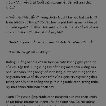
mét: – “Anh về rồi ạ? Cuối tháng… em hết tiền rồi, anh chịu
khó…”
– “Hết tiền? Hết tiền?” Tùng cười gằn, chỉ tay vào bát canh. “3
triệu tôi đưa cô làm gì? Cô tiêu hoang phá hại hay mang tiền về
cho nhà ngoại? Tôi đi làm bục mặt nuôi cái nhà này để rồi về nhà
cô cho tôi ăn nước rửa bát thế này hả?”
– “Anh đừng nói thế, oan cho em…” Hạnh rơm rớm nước mắt.
– “Oan ức cái gì! Đồ vô dụng!”
Xoảng! Tiếng bát đĩa vỡ tan tành xé toạc không gian yên tĩnh
của khu tập thể. Tùng vung tay hất tung mâm cơm xuống sàn
nhà. Bát canh “lõng bõng” đổ lênh láng, nước bắn tung tóe lên
ống quần anh và cả đôi chân trần của Hạnh. Những miếng đậu
trắng nát bấy nằm chỏng chơ giữa vũng nước canh, trông thảm
hại như chính cuộc hôn nhân này.
Hạnh đứng chết lặng. Nước canh nóng hổi bắn vào chân khiến
cô rát bỏng, nhưng cô không kêu lên tiếng nào. Cô cúi xuống,