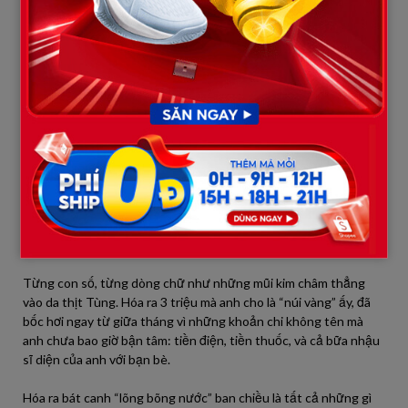
mẹ chan nước thịt). Ngày 10: Tiền điện: 850k (nắng nóng quá).
Ngày 15: Con sốt virus, mua thuốc + miếng dán hạ sốt: 420k.
Ngày 20: Hết tiền thức ăn. Mượn tạm tiền lợn đất của con 200k
đi chợ. Ngày 25: Chồng đưa bạn về nhậu đột xuất. Mua vịt quay
+ bia: 450k (Âm tiền). Ngày 28: Còn đúng 15k. Mua 2 bìa đậu
(5k), mớ rau muống già (5k), 5k mua quả trứng cho con. Chồng
ăn đậu + rau. Vợ nhịn.
Tùng sững sờ. Mắt anh dán chặt vào dòng chữ cuối cùng: “Vợ
nhịn”. Anh lật ngược lại những trang trước. Khắp nơi là những
ghi chú nhỏ: “Nay nhịn sáng để bù tiền rau”, “Giày chồng rách,
trích tiền ăn mua giày mới cho chồng”, “Thèm phở quá nhưng
thôi, để tiền mua sữa cho con”.
Từng con số, từng dòng chữ như những mũi kim châm thẳng
vào da thịt Tùng. Hóa ra 3 triệu mà anh cho là “núi vàng” ấy, đã
bốc hơi ngay từ giữa tháng vì những khoản chi không tên mà
anh chưa bao giờ bận tâm: tiền điện, tiền thuốc, và cả bữa nhậu
sĩ diện của anh với bạn bè.
Hóa ra bát canh “lõng bõng nước” ban chiều là tất cả những gì