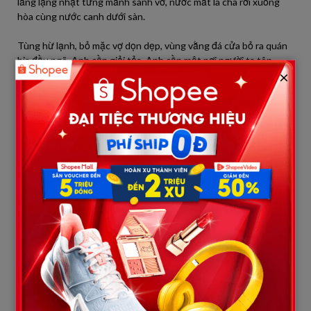
lẳng lặng nhặt từng mảnh sành vỡ, nước mắt lã chã rơi xuống
hòa cùng nước canh dưới sàn.
Tùng hừ lạnh, bỏ mặc vợ dọn dẹp, vùng vằng đá cửa bỏ ra quán
bia đầu ngõ. Anh cần giải tỏa. Anh cần một nơi người ta tôn
×
trọng anh, chứ không phải cái nhà tù túng với bát canh đại
dương này.
Đêm muộn, Tùng khật khưỡng trở về, hơi men khiến đầu óc anh
chếnh choáng nhưng cơn giận đã nguôi ngoai phần nào. Căn
nhà tối om. Vợ con đã ngủ.
Bụng đói cồn cào khiến Tùng mò vào bếp tìm mì tôm. Ánh đèn tủ
lạnh hắt ra, soi rõ một cuốn sổ tay nhỏ bìa da màu đen nằm
chỏng chơ trên nắp tủ lạnh – nơi Hạnh hay để quên đồ. Tò mò,
Tùng cầm lên lật ra xem.
Đó là sổ chi tiêu của Hạnh. Tùng nheo mắt đọc những dòng chữ
viết vội, chi chít những con số lẻ tẻ đến mức bần tiện:
Ngày 1: Gạo 10kg (loại rẻ): 160k. Mắm muối: 40k. Ngày 5: Thịt
lợn tăng giá, mua 3 lạng: 50k (nhường chồng 2 lạng, con 1 lạng,