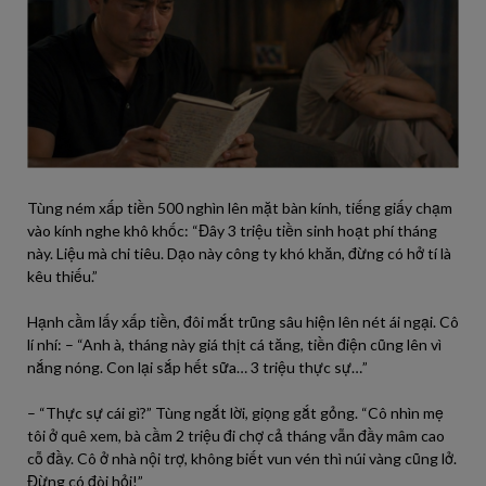
Tùng ném xấp tiền 500 nghìn lên mặt bàn kính, tiếng giấy chạm
vào kính nghe khô khốc: “Đây 3 triệu tiền sinh hoạt phí tháng
này. Liệu mà chi tiêu. Dạo này công ty khó khăn, đừng có hở tí là
kêu thiếu.”
Hạnh cầm lấy xấp tiền, đôi mắt trũng sâu hiện lên nét ái ngại. Cô
lí nhí: – “Anh à, tháng này giá thịt cá tăng, tiền điện cũng lên vì
nắng nóng. Con lại sắp hết sữa… 3 triệu thực sự…”
– “Thực sự cái gì?” Tùng ngắt lời, giọng gắt gỏng. “Cô nhìn mẹ
tôi ở quê xem, bà cầm 2 triệu đi chợ cả tháng vẫn đầy mâm cao
cỗ đầy. Cô ở nhà nội trợ, không biết vun vén thì núi vàng cũng lở.
Đừng có đòi hỏi!”