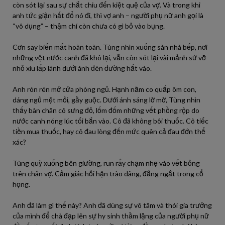
còn sót lại sau sự chắt chiu đến kiệt quệ của vợ. Và trong khi
anh tức giận hất đổ nó đi, thì vợ anh – người phụ nữ anh gọi là
“vô dụng” – thậm chí còn chưa có gì bỏ vào bụng.
Cơn say biến mất hoàn toàn. Tùng nhìn xuống sàn nhà bếp, nơi
những vệt nước canh đã khô lại, vẫn còn sót lại vài mảnh sứ vỡ
nhỏ xíu lấp lánh dưới ánh đèn đường hắt vào.
Anh rón rén mở cửa phòng ngủ. Hạnh nằm co quắp ôm con,
dáng ngủ mệt mỏi, gầy guộc. Dưới ánh sáng lờ mờ, Tùng nhìn
thấy bàn chân cô sưng đỏ, lốm đốm những vết phồng rộp do
nước canh nóng lúc tối bắn vào. Cô đã không bôi thuốc. Cô tiếc
tiền mua thuốc, hay cô đau lòng đến mức quên cả đau đớn thể
xác?
Tùng quỳ xuống bên giường, run rẩy chạm nhẹ vào vết bỏng
trên chân vợ. Cảm giác hối hận trào dâng, đắng ngắt trong cổ
họng.
Anh đã làm gì thế này? Anh đã dùng sự vô tâm và thói gia trưởng
của mình để chà đạp lên sự hy sinh thầm lặng của người phụ nữ