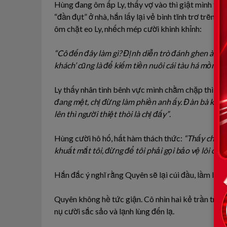
Hùng đang ôm ấp Ly, thấy vợ vào thì giật mình tho
“đần đụt” ở nhà, hắn lấy lại vẻ bình tĩnh trơ trẽn đ
ôm chặt eo Ly, nhếch mép cười khinh khỉnh:
“Cô đến đây làm gì? Định diễn trò đánh ghen à? Nhìn
khách’ cũng là để kiếm tiền nuôi cái tàu há mồm ở n
Ly thấy nhân tình bênh vực mình chằm chặp thì lên
đang mệt, chị đừng làm phiền anh ấy. Đàn bà khôn
lên thì người thiệt thòi là chị đấy”
.
Hùng cười hô hố, hất hàm thách thức:
“Thấy chưa? 
khuất mắt tôi, đừng để tôi phải gọi bảo vệ lôi cổ cô
Hắn đắc ý nghĩ rằng Quyên sẽ lại cúi đầu, lầm lũi 
Quyên không hề tức giận. Cô nhìn hai kẻ trần trụi
nụ cười sắc sảo và lạnh lùng đến lạ.