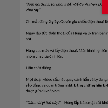
“Anh nói đúng, tôi không đến để đánh ghen. Đánh 
chia tay”
.
Chỉ mất đúng
2 giây
, Quyên giơ chiếc điện thoại l
Ngay lập tức, điện thoại của Hùng và Ly trên bàn r
hồi.
Hùng cau mày vớ lấy điện thoại. Màn hình hiện lên
nhóm chat gia đình lớn.
Hắn chết điếng.
Một đoạn video sắc nét quay cảnh hắn và Ly đang m
sếp tổng, và quan trọng nhất:
bằng chứng hắn biể
được gửi đi khắp nơi.
“Cái… cái gì thế này?”
– Hùng lắp bắp, mặt cắt khô