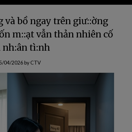
g và bồ ngay trên giư::ờng
:ốn m::ạt vẫn thản nhiên cố
ả nh:ân tì:nh
5/04/2026
by
CTV