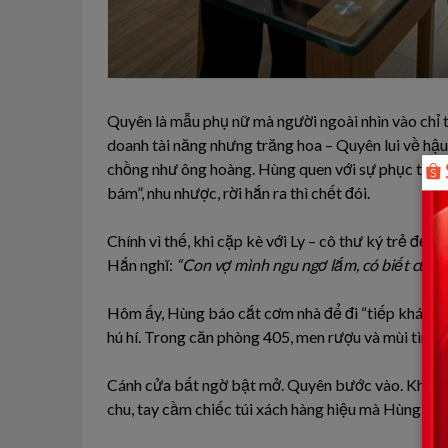
Quyên là mẫu phụ nữ mà người ngoài nhìn vào chỉ 
doanh tài năng nhưng trăng hoa – Quyên lui về h
chồng như ông hoàng. Hùng quen với sự phục tùng 
bám”, nhu nhược, rời hắn ra thì chết đói.
Chính vì thế, khi cặp kè với Ly – cô thư ký trẻ đ
Hắn nghĩ:
“Con vợ mình ngu ngơ lắm, có biết cũng
Hôm ấy, Hùng báo cắt cơm nhà để đi “tiếp khách”.
hú hí. Trong căn phòng 405, men rượu và mùi tình á
Cánh cửa bất ngờ bật mở. Quyên bước vào. Không 
chu, tay cầm chiếc túi xách hàng hiệu mà Hùng ch