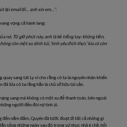
út lại email đi… anh xin em…”
.
 vang vọng cả hành lang:
ủa nó. Từ giờ phút này, anh là kẻ trắng tay: không tiền,
ông còn một xu dính túi, ‘tình yêu đích thực’ kia có còn
 quay sang tát Ly vì cho rằng cô ta là nguyên nhân khiến
 đã lừa cô ta rằng hắn là chủ sở hữu tài sản.
hạng sang mà không có một xu để thanh toán, bên ngoài
những người đến đòi nợ tình ái.
g đến nắm đấm, Quyên đã tước đoạt đi tất cả những gì
 Hắn sống những ngày sau đó trong sự nhục nhã ê chề, hối