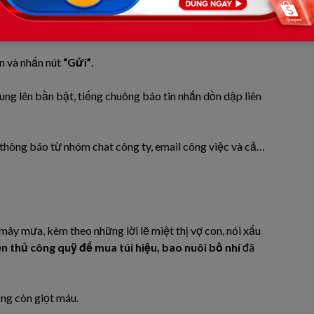
ghen làm bẩn tay tôi. Tôi đến để tặng anh một món quà
ên và nhấn nút
“Gửi”
.
ung lên bần bật, tiếng chuông báo tin nhắn dồn dập liên
 thông báo từ nhóm chat công ty, email công việc và cả…
ây mưa, kèm theo những lời lẽ miệt thị vợ con, nói xấu
n thủ công quỹ để mua túi hiệu, bao nuôi bồ nhí
đã
ng còn giọt máu.