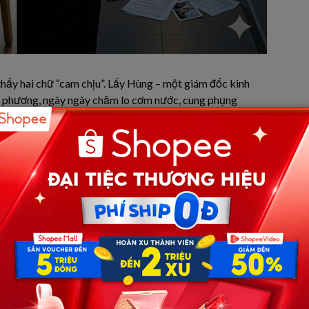
thấy hai chữ “cam chịu”. Lấy Hùng – một giám đốc kinh
ậu phương, ngày ngày chăm lo cơm nước, cung phụng
đó, hắn dần coi thường vợ, cho rằng Quyên là kẻ “ăn
ẹp, mồm mép tép nhảy, Hùng chẳng thèm giấu giếm kỹ càng.
 chẳng dám ho he. Nó sợ mất cái mỏ vàng này”
.
 Thực chất, hắn đưa Ly vào một khách sạn hạng sang để
i nồng nặc.
ầm ĩ, không khóc lóc, cô mặc một bộ váy công sở chỉn
ưa từng thấy cô dùng bao giờ.