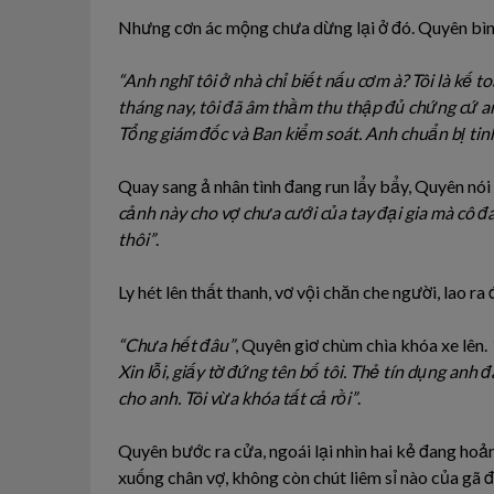
Nhưng cơn ác mộng chưa dừng lại ở đó. Quyên bình
“Anh nghĩ tôi ở nhà chỉ biết nấu cơm à? Tôi là kế t
tháng nay, tôi đã âm thầm thu thập đủ chứng cứ anh 
Tổng giám đốc và Ban kiểm soát. Anh chuẩn bị tinh
Quay sang ả nhân tình đang run lẩy bẩy, Quyên nói
cảnh này cho vợ chưa cưới của tay đại gia mà cô đa
thôi”
.
Ly hét lên thất thanh, vơ vội chăn che người, lao ra
“Chưa hết đâu”
, Quyên giơ chùm chìa khóa xe lên.
Xin lỗi, giấy tờ đứng tên bố tôi. Thẻ tín dụng an
cho anh. Tôi vừa khóa tất cả rồi”
.
Quyên bước ra cửa, ngoái lại nhìn hai kẻ đang hoả
xuống chân vợ, không còn chút liêm sỉ nào của gã 