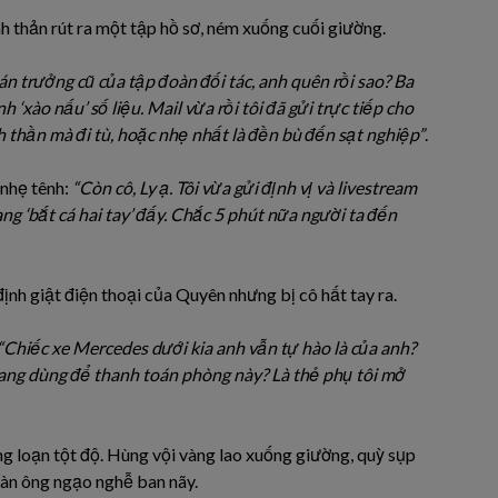
 thản rút ra một tập hồ sơ, ném xuống cuối giường.
oán trưởng cũ của tập đoàn đối tác, anh quên rồi sao? Ba
‘xào nấu’ số liệu. Mail vừa rồi tôi đã gửi trực tiếp cho
 thần mà đi tù, hoặc nhẹ nhất là đền bù đến sạt nghiệp”
.
 nhẹ tênh:
“Còn cô, Ly ạ. Tôi vừa gửi định vị và livestream
ng ‘bắt cá hai tay’ đấy. Chắc 5 phút nữa người ta đến
 định giật điện thoại của Quyên nhưng bị cô hất tay ra.
“Chiếc xe Mercedes dưới kia anh vẫn tự hào là của anh?
h đang dùng để thanh toán phòng này? Là thẻ phụ tôi mở
ng loạn tột độ. Hùng vội vàng lao xuống giường, quỳ sụp
đàn ông ngạo nghễ ban nãy.