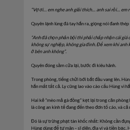
“Vợ ơi… em nghe anh giải thích… anh sai rồi… em r
Quyên lạnh lùng đá tay hắn ra, giọng nói đanh thép
“Anh đã chọn phản bội thì phải chấp nhận cái giá c
không sự nghiệp, không gia đình. Để xem khi anh kh
ở bên anh không”
.
Quyên đóng sầm cửa lại, bước đi kiêu hãnh.
Trong phòng, tiếng chửi bới bắt đầu vang lên. Hùng
hắn mất tất cả. Ly cũng lao vào cào cấu Hùng vì hắn
Hai kẻ “mèo mả gà đồng” kẹt lại trong căn phòng 
là công an kinh tế đang đến theo đơn tố cáo, và cả 
Đó là sự trừng phạt tàn khốc nhất: Không cần đụn
Hùng dùng để tự mãn – sĩ diện, địa vị và tiền bạc.