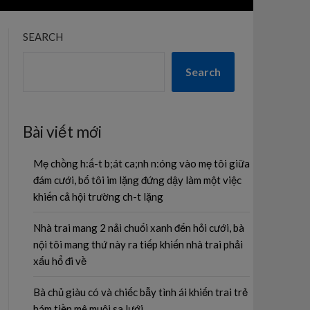
SEARCH
Search
Bài viết mới
Mẹ chồng h:ấ-t b;át ca;nh n:óng vào mẹ tôi giữa
đám cưới, bố tôi im lặng đứng dậy làm một việc
khiến cả hội trường ch-t lặng
Nhà trai mang 2 nải chuối xanh đến hỏi cưới, bà
nội tôi mang thứ này ra tiếp khiến nhà trai phải
xấu hổ đi về
Bà chủ giàu có và chiếc bẫy tình ái khiến trai trẻ
hám tiền mê muội sa lưới