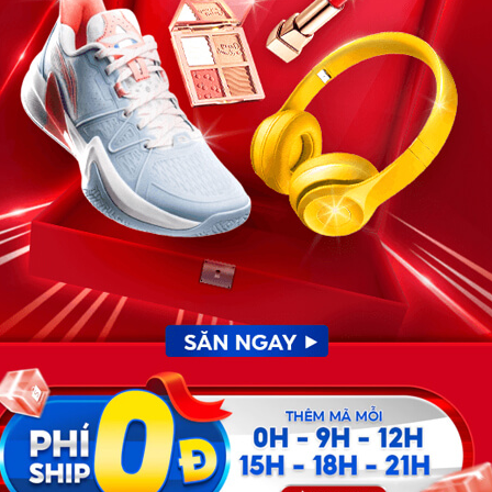
n thót. Nhưng ngay khi nhận ra đó là Quyên – người vợ
ến kinh người. Thay vì buông nhân tình ra, hắn lại vòng tay
 lại mình đi, đầu bù tóc rối, sặc mùi dầu mỡ. Tôi đi ‘tiếp
hà đấy. Khôn hồn thì cút về, tối tôi về tôi xử lý”
.
 mặt, giọng nũng nịu đầy khiêu khích:
“Chị à, anh Hùng
g giữ được chồng thì phải chấp nhận thôi, chị làm căng
Cô ấy hiểu chuyện hơn cô gấp vạn lần. Biến đi cho
 ra”
.
quay đi như mọi lần. Nhưng hắn đã lầm.
 trên giường bằng ánh mắt thương hại, rồi mỉm cười – một