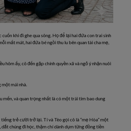
cuốn khi đi ghe qua sông. Họ để lại hai đứa con trai sinh
 nỗi mất mát, hai đứa bé ngồi thu lu bên quan tài cha mẹ,
ều hôm ấy, cô đến gặp chính quyền xã và ngỏ ý nhận nuôi
g một mái nhà.
u mến, và quan trọng nhất là có một trái tim bao dung
tiếng trẻ cười trở lại. Tí và Tèo gọi cô là “mẹ Hòa” một
, dắt chúng đi học, thậm chí dành dụm từng đồng tiền