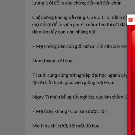
lương ít ỏi để lo cho chúng đến nơi đến chốn.
Cuộc sống không dễ dàng. Có lúc Tí bị bệnh nặng, 
mẹ để lại để lo viện phí. Có năm Tèo thi rớt đại họ
đêm, ôm lấy con, nhẹ nhàng nói:
– Mẹ không cần con giỏi hơn ai, chỉ cần con không
Năm tháng trôi qua.
Tí cuối cùng cũng tốt nghiệp đại học ngành xây dự
lại rồi trở thành giáo viên giống mẹ Hòa.
Ngày Tí nhận bằng tốt nghiệp, cậu ôm chầm lấy m
– Mẹ thấy không? Con làm được rồi!
Mẹ Hòa chỉ cười, đôi mắt đỏ hoe.