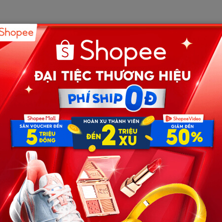
phải đưa lên bệnh viện huyện. Cô phải bán đôi bông tai
c, buồn bã định bỏ cuộc, chính cô là người ngồi bên suốt
 bỏ cuộc.
ng. Tèo sau lần thi trượt năm ấy cũng không bỏ cuộc, học
ẹ Hòa giữa sân trường.