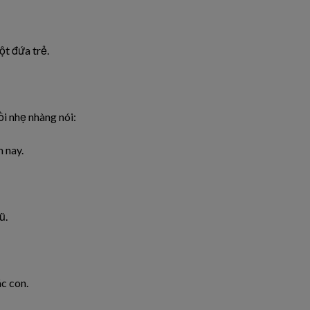
t đứa trẻ.
ồi nhẹ nhàng nói:
 nay.
ũ.
c con.