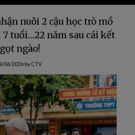
hận nuôi 2 cậu học trò mồ
i 7 tuổi…22 năm sau cái kết
ngọt ngào!
8/06/2026
by
CTV