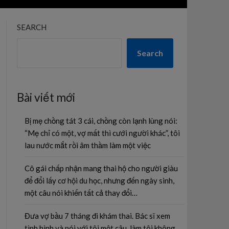
SEARCH
Search
Bài viết mới
Bị mẹ chồng tát 3 cái, chồng còn lạnh lùng nói:
“Mẹ chỉ có một, vợ mất thì cưới người khác”, tôi
lau nước mắt rồi âm thầm làm một việc
Cô gái chấp nhận mang thai hộ cho người giàu
để đổi lấy cơ hội du học, nhưng đến ngày sinh,
một câu nói khiến tất cả thay đổi…
Đưa vợ bầu 7 tháng đi khám thai. Bác sĩ xem
tình hình và nói với tôi một câu, làm tôi không