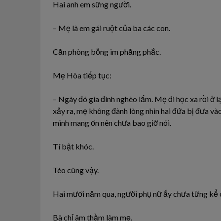
Hai anh em sững người.
– Mẹ là em gái ruột của ba các con.
Căn phòng bỗng im phăng phắc.
Mẹ Hòa tiếp tục:
– Ngày đó gia đình nghèo lắm. Mẹ đi học xa rồi ở lạ
xảy ra, mẹ không đành lòng nhìn hai đứa bị đưa vào
mình mang ơn nên chưa bao giờ nói.
Tí bật khóc.
Tèo cũng vậy.
Hai mươi năm qua, người phụ nữ ấy chưa từng kể cô
Bà chỉ âm thầm làm mẹ.