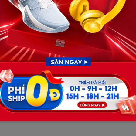
như thế mãi.
c giảng.
ợp. Họ đăng tin khắp nơi, đưa mẹ đi hết bệnh viện này