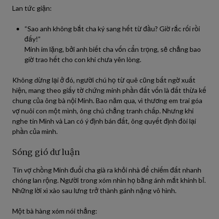
Lan tức giận:
“Sao anh không bắt cha ký sang hết từ đầu? Giờ rắc rối rồi
đấy!”
Minh im lặng, bởi anh biết cha vốn cẩn trọng, sẽ chẳng bao
giờ trao hết cho con khi chưa yên lòng.
Không dừng lại ở đó, người chú họ từ quê cũng bất ngờ xuất
hiện, mang theo giấy tờ chứng minh phần đất vốn là đất thừa kế
chung của ông bà nội Minh. Bao năm qua, vì thương em trai góa
vợ nuôi con một mình, ông chú chẳng tranh chấp. Nhưng khi
nghe tin Minh và Lan có ý định bán đất, ông quyết định đòi lại
phần của mình.
Sóng gió dư luận
Tin vợ chồng Minh đuổi cha già ra khỏi nhà để chiếm đất nhanh
chóng lan rộng. Người trong xóm nhìn họ bằng ánh mắt khinh bỉ.
Những lời xì xào sau lưng trở thành gánh nặng vô hình.
Một bà hàng xóm nói thẳng: