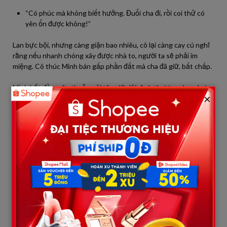
“Có phúc mà không biết hưởng. Đuổi cha đi, rồi coi thử có
yên ổn được không!”
Lan bực bội, nhưng càng giận bao nhiêu, cô lại càng cay cú nghĩ
rằng nếu nhanh chóng xây được nhà to, người ta sẽ phải im
miệng. Cô thúc Minh bán gấp phần đất mà cha đã giữ, bất chấp.
Minh bắt đầu mâu thuẫn nội tâm dữ dội. Anh thương cha, nhưng
×
lại bị vợ dồn ép từng ngày. Trong lòng dấy lên sự áy náy. Những
đêm dài, anh nhớ hình ảnh cha lặng lẽ ôm rương
gỗ
bước ra khỏi
cổng. Nhưng mỗi khi nhìn Lan bực tức, anh lại nuốt nước mắt, tự
nhủ rằng mình không còn đường lùi.
Ông Tư ở nhờ nhà người anh cả ở quê. Dù được chăm sóc, ông
vẫn không giấu nổi nỗi buồn. Ông thường ngồi thẫn thờ bên
hiên, thở dài:
“Mình già rồi, chẳng mong gì nhiều, chỉ mong có chỗ thắp
nhang cho bà ấy… Con cái sao lại nỡ như vậy…”
Lời ông khiến người anh đau lòng, càng làm hàng xóm thêm