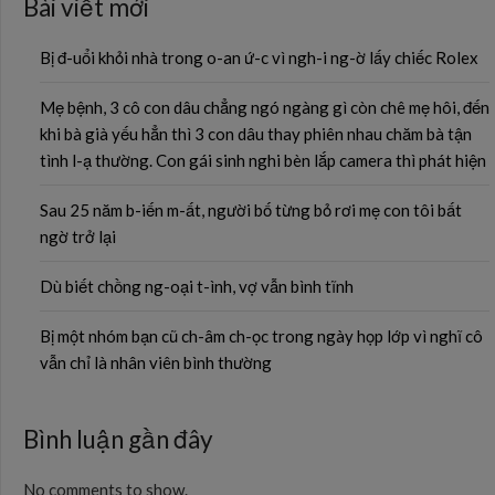
Bài viết mới
Bị đ-uổi khỏi nhà trong o-an ứ-c vì ngh-i ng-ờ lấy chiếc Rolex
Mẹ bệnh, 3 cô con dâu chẳng ngó ngàng gì còn chê mẹ hôi, đến
khi bà già yếu hẳn thì 3 con dâu thay phiên nhau chăm bà tận
tình l-ạ thường. Con gái sinh nghi bèn lắp camera thì phát hiện
Sau 25 năm b-iến m-ất, người bố từng bỏ rơi mẹ con tôi bất
ngờ trở lại
Dù biết chồng ng-oại t-ình, vợ vẫn bình tĩnh
Bị một nhóm bạn cũ ch-âm ch-ọc trong ngày họp lớp vì nghĩ cô
vẫn chỉ là nhân viên bình thường
Bình luận gần đây
No comments to show.