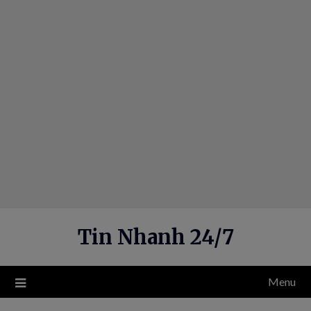
Skip
to
content
Tin Nhanh 24/7
Menu