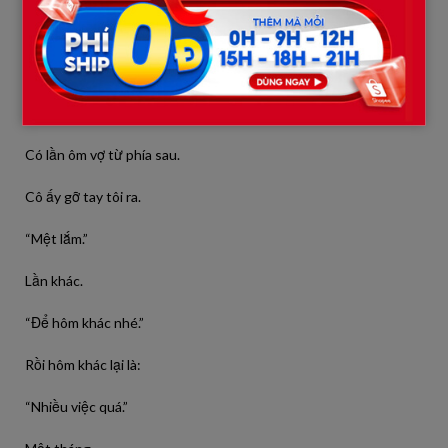
Con cái nhiều hơn.
Khoảng cách cũng nhiều hơn.
Tôi vẫn chủ động.
Có lần ôm vợ từ phía sau.
Cô ấy gỡ tay tôi ra.
“Mệt lắm.”
Lần khác.
“Để hôm khác nhé.”
Rồi hôm khác lại là:
“Nhiều việc quá.”