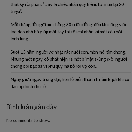
thật kỹ rồi phán: “Đây là chiếc nhẫn quý hiếm, tôi mua lại 20
triệu”.
Mỗi tháng đều gửi mẹ chồng 30 triệu đồng, đến khi công việc
lao đao nhờ bà giúp một tay thì tôi chỉ nhận lại một câu nói
lạnh lùng.
Suốt 15 năm, người vợ nhặt rác nuôi con, mòn mỏi tìm chồng.
Nhưng một ngày, cô phát hiện ra một bí mật s-ững s-ờ: người
chồng bội bạc đã vì phú quý mà bỏ rơi vợ con…
Ngay giữa ngày trọng đại, hôn lễ biến thành th-ảm k-ịch khi cô
dâu bị chính chú rể
Bình luận gần đây
No comments to show.