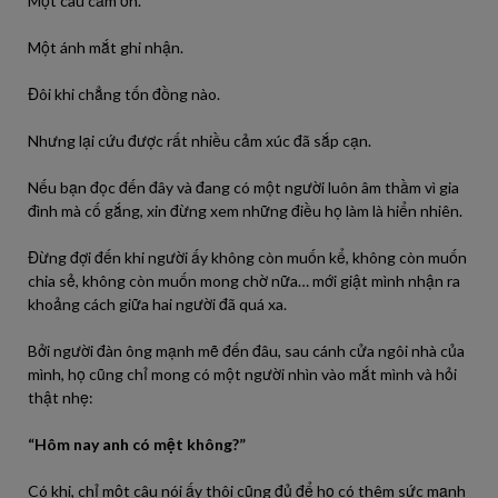
Một câu cảm ơn.
Một ánh mắt ghi nhận.
Đôi khi chẳng tốn đồng nào.
Nhưng lại cứu được rất nhiều cảm xúc đã sắp cạn.
Nếu bạn đọc đến đây và đang có một người luôn âm thầm vì gia
đình mà cố gắng, xin đừng xem những điều họ làm là hiển nhiên.
Đừng đợi đến khi người ấy không còn muốn kể, không còn muốn
chia sẻ, không còn muốn mong chờ nữa… mới giật mình nhận ra
khoảng cách giữa hai người đã quá xa.
Bởi người đàn ông mạnh mẽ đến đâu, sau cánh cửa ngôi nhà của
mình, họ cũng chỉ mong có một người nhìn vào mắt mình và hỏi
thật nhẹ:
“Hôm nay anh có mệt không?”
Có khi, chỉ một câu nói ấy thôi cũng đủ để họ có thêm sức mạnh