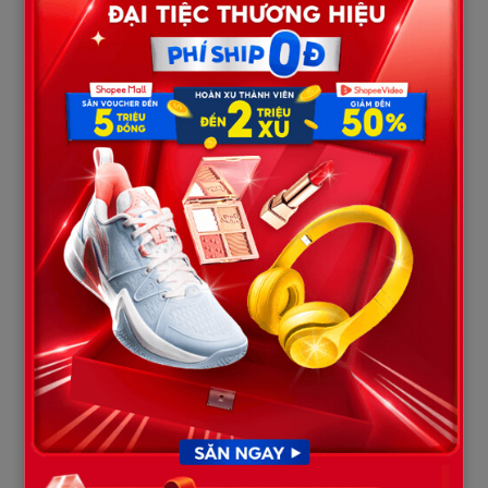
“Hàng gửi chưa?”
“Mai nhớ đón con.”
Những câu nói hoàn toàn không sai.
Chỉ là… nó giống giữa hai người cùng điều hành một công việc
hơn là giữa vợ và chồng.
Có một chuyện mà tôi chưa từng kể với ai.
Đó là chuyện vợ chồng.
Ngày mới cưới, chúng tôi từng rất gần gũi.
Chỉ cần nhìn nhau cũng đủ hiểu đối phương muốn gì.
Nhưng rồi công việc nhiều hơn.
Áp lực nhiều hơn.