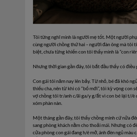
Tôi từng nghĩ mình là người mẹ tốt. Một người phụ
cùng người chồng thứ hai – người đàn ông mà tôi t
biệt, chưa từng khiến con tôi thấy mình là “con riên
Nhưng thời gian gần đây, tôi bắt đầu thấy có điều gì
Con gái tôi năm nay lên bảy. Từ nhỏ, bé đã khó ng
thiếu cha, nên từ khi có “bố mới”, tôi kỳ vọng con
vợ chồng tôi tr/anh c/ãi ga/y g/ắt vì con bé lại t//
xóm phàn nàn.
Một tháng gần đây, tôi thấy chồng mình cứ nửa đêm l
sang phòng khách nằm cho thoải mái. Nhưng có đêm t
cửa phòng con gái đang h/é mở, ánh đèn ngủ màu c