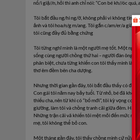
nổ/i giậ//n, hỏi thì anh chỉ nói: “Con bé kh//óc quá,
Tôi bắt đầu ng/hi ng/ờ, không phải vì không tin ch
ảnh và tôi hoa/n/g m/ang. Tôi gắn c/am/er/a giấu t
tôi cũng đầy đủ bằng chứng
Tôi từng nghĩ mình là một người mẹ tốt. Một người
sống cùng người chồng thứ hai – người đàn ông mà 
phân biệt, chưa từng khiến con tôi thấy mình là “co
thơ êm đềm bên cha dượng.
Nhưng thời gian gần đây, tôi bắt đầu thấy có điều gì
Con gái tôi năm nay bảy tuổi. Từ nhỏ, bé đã khó n
thiếu cha, nên từ khi có “bố mới”, tôi kỳ vọng con
giường, làm tôi và chồng tranh cãi giữa đêm. Hàng
Những trận cãi vã khiến tôi mệt mỏi đến mức muốn 
mẹ, tôi không thể bỏ con.
Một tháng gần đây, tôi thấy chồng mình cứ nửa đêm l