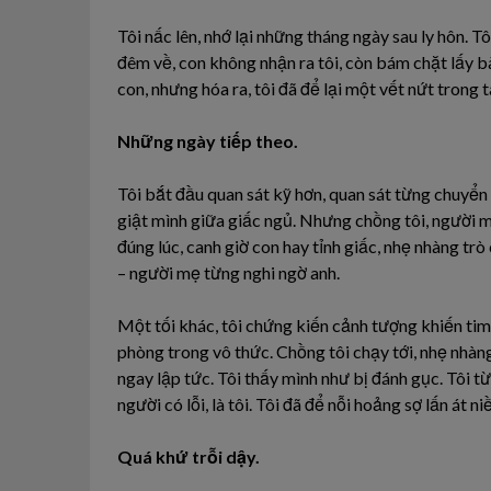
Tôi nấc lên, nhớ lại những tháng ngày sau ly hôn. T
đêm về, con không nhận ra tôi, còn bám chặt lấy bà
con, nhưng hóa ra, tôi đã để lại một vết nứt trong 
Những ngày tiếp theo.
Tôi bắt đầu quan sát kỹ hơn, quan sát từng chuyể
giật mình giữa giấc ngủ. Nhưng chồng tôi, người mà
đúng lúc, canh giờ con hay tỉnh giấc, nhẹ nhàng tr
– người mẹ từng nghi ngờ anh.
Một tối khác, tôi chứng kiến cảnh tượng khiến tim 
phòng trong vô thức. Chồng tôi chạy tới, nhẹ nhàng
ngay lập tức. Tôi thấy mình như bị đánh gục. Tôi t
người có lỗi, là tôi. Tôi đã để nỗi hoảng sợ lấn át ni
Quá khứ trỗi dậy.