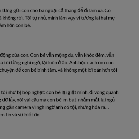
ôi từng gửi con cho bà ngoại cả tháng để đi làm xa. Có
 không rời. Tôi tự nhủ, mình làm vậy vì tương lai hai mẹ
tâm hồn con bé.
n động của con. Con bé vẫn mộng du, vẫn khóc đêm, vẫn
 tôi từng nghi ngờ, lại luôn ở đó. Anh học cách ôm con
ò chuyện để con bé bình tâm, và không một lời oán hờn tôi
tôi như bị bóp nghẹt: con bé lại giật mình, đi vòng quanh
 đỡ lấy, nói vài câu mà con bé im bặt, nhắm mắt lại ngủ
ừng gắn camera vì nghi ngờ anh có tội, nhưng hóa ra…
ềm tin và sự biết ơn.