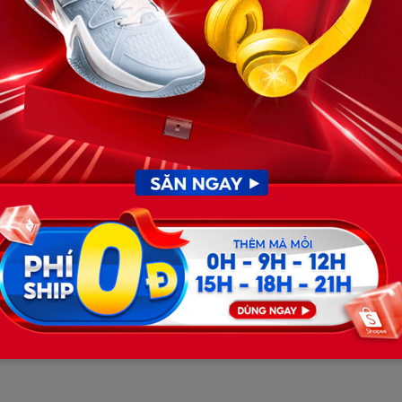
 liên tiếp, tôi tỉnh giấc, không thấy anh đâu. Một đêm,
i lặng lẽ bước tới. Tim tôi đập rộn ràng, máu như đông lại.
, hét lên:
ên.”
 ấy như gươm đâm vào tim tôi. Tôi vừa muốn tin, vừa sợ
đọc, từng thấy trên báo… và nỗi sợ ấy bùng lên. Tôi quyết
tâm rằng nếu có điều gì không hay, tôi sẽ có bằng chứng.