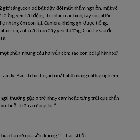
 2 giờ sáng, con bé bật dậy, đôi mắt nhắm nghiền, mặt vô
i đứng yên bất động. Tôi nhìn màn hình, tay run, nước
 nhẹ nhàng ôm con lại. Camera không ghi được tiếng,
 nhìn con, ánh mắt tràn đầy yêu thương. Con bé sau đó
ra.
n một phần, nhưng câu hỏi vẫn còn: sao con bé lại hành xử
 tâm lý. Bác sĩ nhìn tôi, ánh mắt nhẹ nhàng nhưng nghiêm
c ngủ thường gặp ở trẻ nhạy cảm hoặc từng trải qua chấn
 ôm hoặc trấn an đúng lúc.”
ị xa cha mẹ quá sớm không?” – bác sĩ hỏi.