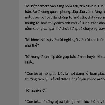
Tôi bật camera vào sáng hôm sau, tim run run. Lúc
hồn. Bé đi vòng quanh phòng, đập đầu vào tường rồ
mắt trào ra. Tôi thấy chồng tôi mở cửa, chạy vào,
nhưng tôi nhìn thấy cách anh khẽ vỗ lưng, cách anh
nằm xuống và ngủ như chưa từng có chuyện gì xảy 
Tôi khóc. Nỗi sợ vừa rồi, nghi ngờ vừa rồi, tan biế
như thế?
Tôi mang đoạn clip đến gặp bác sĩ nhi chuyên khoa
khắc:
“Con bé bị mộng du. Đây là một dạng rối loạn giấ
thương tâm lý. Trẻ chỉ thực sự ngủ yên khi có ai đó
Tôi nghẹn lời.
“Con bé… có từng bị bỏ lại một mình lúc nhỏ, hay b