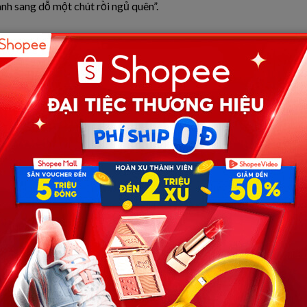
 anh sang dỗ một chút rồi ngủ quên”.
ồng, mà vì tôi sợ. Tôi đã từng nghe nhiều câu chuyện ám
rong góc phòng con bé, để nhỡ có điều không hay thật thì
 phụ nữ từng trải qua một đời chồng, ôm con gái nhỏ về
tôi tin là dịu dàng và bao dung. Anh chưa từng một lời
n riêng”. Tôi tự nhủ: may mắn thật, con bé sẽ có một tuổi
 đó sai sai.
gủ, hay khóc đêm và giật mình giữa chừng. Tôi tưởng do
 sẽ ổn hơn. Nhưng không. Bé vẫn hay khóc thét, tè dầm ra
 xóm đôi khi còn phàn nàn vì tiếng khóc xuyên đêm.
bỏ hết mọi thứ và chạy trốn, nhưng tôi không thể. Tôi là
ại lặng lẽ rời khỏi phòng. Tôi hỏi, anh nói là đau lưng,