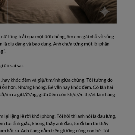
 nữ từng trải qua một đời chồng, ôm con gái nhỏ về sống
in là dịu dàng và bao dung. Anh chưa từng một lời phân
g”.
 đó sai sai.
ủ, hay khóc đêm và giậ/t m/ình giữa chừng. Tôi tưởng do
 sẽ ổn hơn. Nhưng không. Bé vẫn hay khóc đêm. Có lần hai
è dầ//m ra giư/ờ//ng, giữa đêm còn kh/ó///c th//ét làm hàng
ại lặng lẽ rời khỏi phòng. Tôi hỏi thì anh nói là đau lưng,
ôi tỉnh giấc, không thấy anh đâu, tôi đi tìm thì thấy
am hắt ra. Anh đang nằm trên giường cùng con bé. Tôi