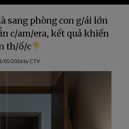
là sang phòng con g/ái lớn
gắn c/am/era, kết quả khiến
n th/ố/c
1/05/2026
by
CTV