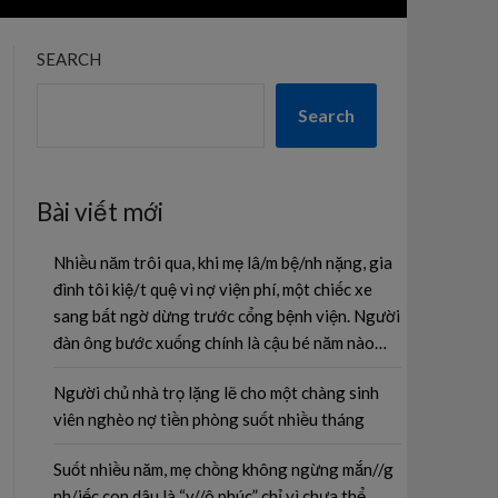
SEARCH
Search
Bài viết mới
Nhiều năm trôi qua, khi mẹ lâ/m bệ/nh nặng, gia
đình tôi kiệ/t quệ vì nợ viện phí, một chiếc xe
sang bất ngờ dừng trước cổng bệnh viện. Người
đàn ông bước xuống chính là cậu bé năm nào…
Người chủ nhà trọ lặng lẽ cho một chàng sinh
viên nghèo nợ tiền phòng suốt nhiều tháng
Suốt nhiều năm, mẹ chồng không ngừng mắn//g
nh/iếc con dâu là “v//ô phúc” chỉ vì chưa thể