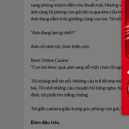
sang phòng khách nằm cho thoải mái. Nhưng vài đêm
ánh sáng từ phòng con gái lọt ra qua khe cửa hở, tô
Anh đang nằm trên giường cùng con bé. Tôi nổi giận
“Anh đang làm gì thế?!”
Anh chỉ nhìn tôi, bình thản, nói:
Best Online Casino
“Con bé khóc quá, anh sang dỗ một chút rồi ngủ qu
Tôi không thể tin nổi. Những câu trả lời nhẹ nhàng
hãi. Tôi nhớ những câu chuyện tôi từng nghe, từng 
định, tôi phải tìm bằng chứng.
Tôi gắn camera giấu trong góc phòng con gái, yên 
Đêm đầu tiên.