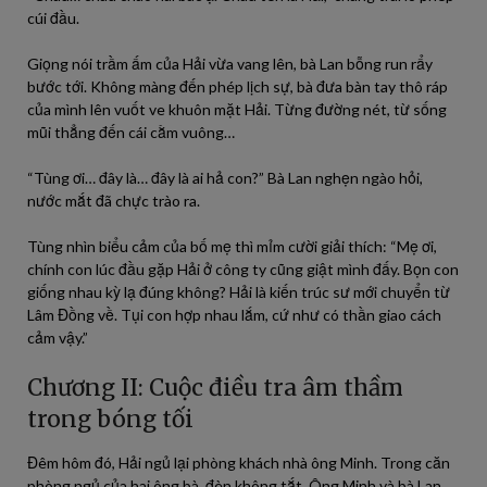
cúi đầu.
Giọng nói trầm ấm của Hải vừa vang lên, bà Lan bỗng run rẩy
bước tới. Không màng đến phép lịch sự, bà đưa bàn tay thô ráp
của mình lên vuốt ve khuôn mặt Hải. Từng đường nét, từ sống
mũi thẳng đến cái cằm vuông…
“Tùng ơi… đây là… đây là ai hả con?” Bà Lan nghẹn ngào hỏi,
nước mắt đã chực trào ra.
Tùng nhìn biểu cảm của bố mẹ thì mỉm cười giải thích: “Mẹ ơi,
chính con lúc đầu gặp Hải ở công ty cũng giật mình đấy. Bọn con
giống nhau kỳ lạ đúng không? Hải là kiến trúc sư mới chuyển từ
Lâm Đồng về. Tụi con hợp nhau lắm, cứ như có thần giao cách
cảm vậy.”
Chương II: Cuộc điều tra âm thầm
trong bóng tối
Đêm hôm đó, Hải ngủ lại phòng khách nhà ông Minh. Trong căn
phòng ngủ của hai ông bà, đèn không tắt. Ông Minh và bà Lan