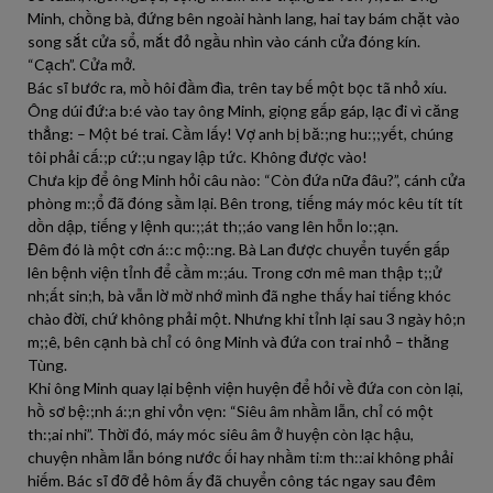
Minh, chồng bà, đứng bên ngoài hành lang, hai tay bám chặt vào
song sắt cửa sổ, mắt đỏ ngầu nhìn vào cánh cửa đóng kín.
“Cạch”. Cửa mở.
Bác sĩ bước ra, mồ hôi đầm đìa, trên tay bế một bọc tã nhỏ xíu.
Ông dúi đứ:a b:é vào tay ông Minh, giọng gấp gáp, lạc đi vì căng
thẳng: – Một bé trai. Cầm lấy! Vợ anh bị bă:;ng hu:;;yết, chúng
tôi phải cấ:;p cứ:;u ngay lập tức. Không được vào!
Chưa kịp để ông Minh hỏi câu nào: “Còn đứa nữa đâu?”, cánh cửa
phòng m:;ổ đã đóng sầm lại. Bên trong, tiếng máy móc kêu tít tít
dồn dập, tiếng y lệnh qu:;;át th;;áo vang lên hỗn lo:;ạn.
Đêm đó là một cơn á::c mộ::ng. Bà Lan được chuyển tuyến gấp
lên bệnh viện tỉnh để cầm m:;áu. Trong cơn mê man thập t;;ử
nh;ất sin;h, bà vẫn lờ mờ nhớ mình đã nghe thấy hai tiếng khóc
chào đời, chứ không phải một. Nhưng khi tỉnh lại sau 3 ngày hô;n
m;;ê, bên cạnh bà chỉ có ông Minh và đứa con trai nhỏ – thằng
Tùng.
Khi ông Minh quay lại bệnh viện huyện để hỏi về đứa con còn lại,
hồ sơ bệ:;nh á:;n ghi vỏn vẹn: “Siêu âm nhầm lẫn, chỉ có một
th:;ai nhi”. Thời đó, máy móc siêu âm ở huyện còn lạc hậu,
chuyện nhầm lẫn bóng nước ối hay nhầm ti:m th::ai không phải
hiếm. Bác sĩ đỡ đẻ hôm ấy đã chuyển công tác ngay sau đêm