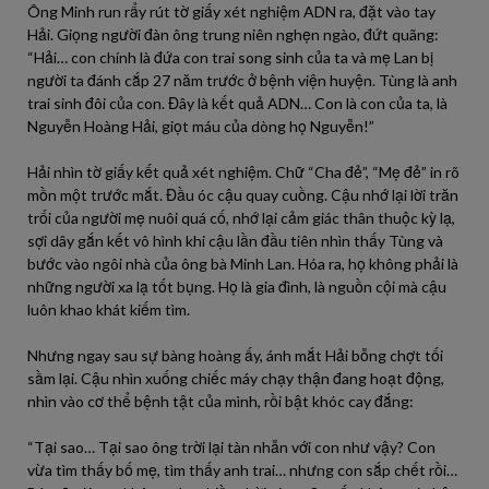
Ông Minh run rẩy rút tờ giấy xét nghiệm ADN ra, đặt vào tay
Hải. Giọng người đàn ông trung niên nghẹn ngào, đứt quãng:
“Hải… con chính là đứa con trai song sinh của ta và mẹ Lan bị
người ta đánh cắp 27 năm trước ở bệnh viện huyện. Tùng là anh
trai sinh đôi của con. Đây là kết quả ADN… Con là con của ta, là
Nguyễn Hoàng Hải, giọt máu của dòng họ Nguyễn!”
Hải nhìn tờ giấy kết quả xét nghiệm. Chữ “Cha đẻ”, “Mẹ đẻ” in rõ
mồn một trước mắt. Đầu óc cậu quay cuồng. Cậu nhớ lại lời trăn
trối của người mẹ nuôi quá cố, nhớ lại cảm giác thân thuộc kỳ lạ,
sợi dây gắn kết vô hình khi cậu lần đầu tiên nhìn thấy Tùng và
bước vào ngôi nhà của ông bà Minh Lan. Hóa ra, họ không phải là
những người xa lạ tốt bụng. Họ là gia đình, là nguồn cội mà cậu
luôn khao khát kiếm tìm.
Nhưng ngay sau sự bàng hoàng ấy, ánh mắt Hải bỗng chợt tối
sầm lại. Cậu nhìn xuống chiếc máy chạy thận đang hoạt động,
nhìn vào cơ thể bệnh tật của mình, rồi bật khóc cay đắng:
“Tại sao… Tại sao ông trời lại tàn nhẫn với con như vậy? Con
vừa tìm thấy bố mẹ, tìm thấy anh trai… nhưng con sắp chết rồi…