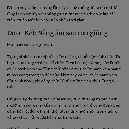
Bà Lan quỵ xuống, nhưng lần này là quỳ xuống để tạ ơn trời đất.
Ông Minh ôm lấy vợ, những giọt nước mắt hạnh phúc lăn dài
trên khuôn mặt hằn sâu nếp nhăn thời gian.
Đoạn Kết: Nắng ấm sau cơn giông
Một năm sau ca đại phẫu.
Tại ngôi nhà nhỏ ở thị trấn miền núi, một buổi tiệc sinh nhật đặc
biệt chưa từng có được tổ chức. Trên bàn tiệc không còn là một
chiếc bánh kem cho Tùng thổi nến và một chiếc bánh kem mang
ra ban công trong cô độc nữa. Hôm nay, có hai chiếc bánh kem
đặt cạnh nhau, ghi dòng chữ: “Chúc mừng sinh nhật Tùng &
Hải”.
Hải giờ đây đã hồng hào, khỏe mạnh, nụ cười rạng rỡ bên cạnh
người anh song sinh của mình. Hai chàng trai trẻ cùng đứng bên
cạnh bố mẹ, đồng thanh thổi tắt những ngọn nến trong tiếng
vỗ tay chúc mừng của họ hàng, hàng xóm.