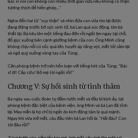
Bác sĩ nói con không còn nhiều thời gian nữa nếu không có thận
tương thích để hiến ghép…”
Nghe đến hai từ “suy thận” và nhìn đứa con vừa tìm lại được
đang đứng trước bờ vực sinh tử, bà Lan quá xúc động, tim bà
thắt lại. Bà kêu lên một tiếng đau đớn rồi ngất lịm ngay tại chỗ,
đổ gục xuống bên cạnh giường bệnh của con. Ông Minh cũng
không chịu nổi cú sốc quá lớn, huyết áp tăng vọt, mắt tối sầm lại
và ngã quỵ xuống vòng tay của Tùng.
Căn phòng bệnh trở nên hỗn loạn với tiếng hét của Tùng: “Bác
sĩ ơi! Cấp cứu! Bố mẹ tôi ngất rồi!”
Chương V: Sự hồi sinh từ tình thâm
Ba ngày sau cuộc đoàn tụ đẫm nước mắt và đầy bi kịch ấy, tại
phòng bệnh đặc biệt của bệnh viện, ông Minh và bà Lan đã tỉnh
lại. May mắn là họ chỉ bị ngất do kích động tâm lý quá mạnh.
Ngay khi vừa mở mắt, câu đầu tiên bà Lan hỏi là: “Hải đâu? Con
tôi đâu rồi?”
Tùng bước vào, nắm lấy tay mẹ, ánh mắt cậu ánh lên một sự