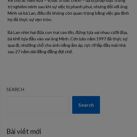
Kẻ thủ ác năm xưa – vị bác sĩ bất chính – đã bị pháp luật trừng
trị nghiêm minh sau khi sự việc bị phanh phui, nhưng đối với ông
Minh và bà Lan, điều đó không còn quan trọng bằng việc gia đình
họ đã thực sự vẹn tròn.
Bà Lan nhìn hai đứa con trai cao lớn, đứng tựa vai nhau cười đùa,
bà khẽ tựa đầu vào vai ông Minh. Cơn bão năm 1997 đã thực sự
qua đi, nhường chỗ cho ánh nắng ấm áp, rực rỡ lấp đầy mái nhà
sau 27 năm dài đằng đẵng đợi chờ.
SEARCH
Search
Bài viết mới