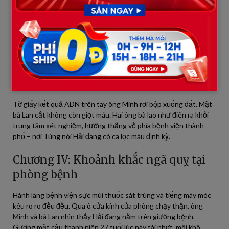
của Tùng gọi đến khiến bầu không khí lập tức đông cứng lại.
Giọng Tùng ở đầu dây bên kia hốt hoảng, run rẩy và đầy sợ hãi:
“Bố… Bố mẹ ơi… Con vừa xem tập hồ sơ bệnh án cá nhân của Hải
mà cậu ấy để quên ở văn phòng… Hải… Hải bị suy thận mạn giai
đoạn cuối rồi bố mẹ ơi! Cậu ấy chuyển về đây làm việc là để gần
bệnh viện lớn… Cậu ấy đang phải chạy thận nhân tạo mỗi
tuần…”
Tờ giấy kết quả ADN trên tay ông Minh rơi bộp xuống đất. Mặt
bà Lan cắt không còn giọt máu. Hai ông bà lao như điên ra khỏi
trung tâm xét nghiệm, hướng thẳng về phía bệnh viện thành
phố – nơi Tùng nói Hải đang có ca lọc máu định kỳ.
Chương IV: Khoảnh khắc ngã quỵ tại
phòng bệnh
Hành lang bệnh viện sực mùi thuốc sát trùng và tiếng máy móc
kêu ro ro đều đều. Qua ô cửa kính của phòng chạy thận, ông
Minh và bà Lan nhìn thấy Hải đang nằm trên giường bệnh.
Gương mặt cậu thanh niên 27 tuổi lúc này tái nhợt, môi khô