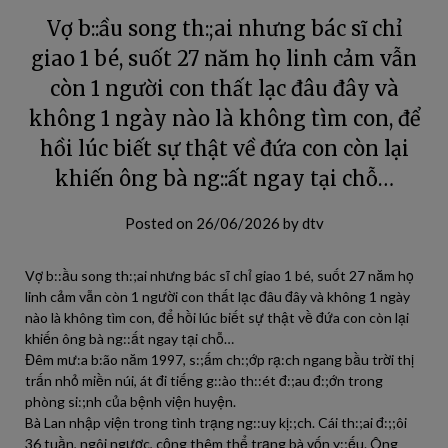
Vợ b::ầu song th:;ai nhưng bác sĩ chỉ
giao 1 bé, suốt 27 năm họ linh cảm vẫn
còn 1 người con thất lạc đâu đây và
không 1 ngày nào là không tìm con, để
hồi lúc biết sự thật về đứa con còn lại
khiến ông bà ng::ất ngay tại chỗ…
Posted on
26/06/2026
by
dtv
Vợ b::ầu song th:;ai nhưng bác sĩ chỉ giao 1 bé, suốt 27 năm họ
linh cảm vẫn còn 1 người con thất lạc đâu đây và không 1 ngày
nào là không tìm con, để hồi lúc biết sự thật về đứa con còn lại
khiến ông bà ng::ất ngay tại chỗ…
Đêm mư:a b:ão năm 1997, s:;ấm ch:;ớp rạ:ch ngang bầu trời thị
trấn nhỏ miền núi, át đi tiếng g::ào th::ét đ:;au đ:;ớn trong
phòng si:;nh của bệnh viện huyện.
Bà Lan nhập viện trong tình trạng ng::uy kị:;ch. Cái th:;ai đ:;;ôi
36 tuần, ngôi ngược, cộng thêm thể trạng bà vốn y:;ếu. Ông