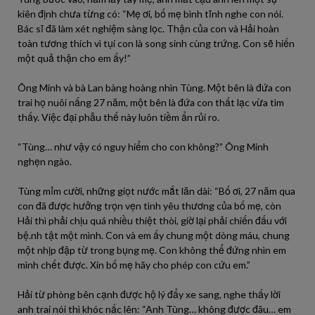
kiên định chưa từng có: “Mẹ ơi, bố mẹ bình tĩnh nghe con nói.
Bác sĩ đã làm xét nghiệm sàng lọc. Thận của con và Hải hoàn
toàn tương thích vì tụi con là song sinh cùng trứng. Con sẽ hiến
một quả thận cho em ấy!”
Ông Minh và bà Lan bàng hoàng nhìn Tùng. Một bên là đứa con
trai họ nuôi nấng 27 năm, một bên là đứa con thất lạc vừa tìm
thấy. Việc đại phẫu thế này luôn tiềm ẩn rủi ro.
“Tùng… như vậy có nguy hiểm cho con không?” Ông Minh
nghẹn ngào.
Tùng mỉm cười, những giọt nước mắt lăn dài: “Bố ơi, 27 năm qua
con đã được hưởng trọn vẹn tình yêu thương của bố mẹ, còn
Hải thì phải chịu quá nhiều thiệt thòi, giờ lại phải chiến đấu với
bệ.nh tật một mình. Con và em ấy chung một dòng máu, chung
một nhịp đập từ trong bụng mẹ. Con không thể đứng nhìn em
mình chết được. Xin bố mẹ hãy cho phép con cứu em.”
Hải từ phòng bên cạnh được hộ lý đẩy xe sang, nghe thấy lời
anh trai nói thì khóc nấc lên: “Anh Tùng… không được đâu… em