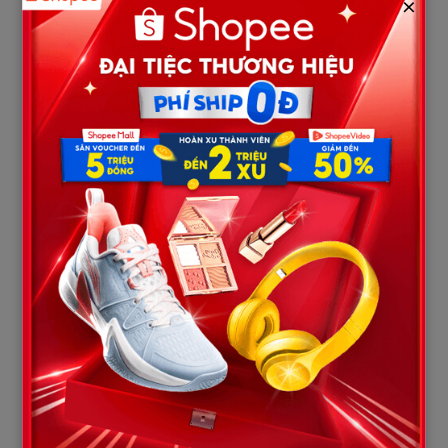
×
ADN với bố mẹ. Ba ngày chờ đợi kết quả đối với ông bà Minh Lan
dài như ba thế kỷ.
Chương III: Sự thật tàn nhẫn lộ diện
Ngày nhận kết quả, ông Minh tự tay lái xe đưa bà Lan lên trung
tâm xét nghiệm trên thành phố. Khi cầm phong bì trên tay, ông
Minh phải hít một hơi thật sâu mới dám mở ra.
“Kết luận: Nguyễn Quốc Minh và Nguyễn Thị Lan là bố
mẹ đẻ của mẫu thử mang tên Nguyễn Hoàng Hải. Xác
suất: 99,99%.”
Bà Lan ôm chầm lấy chồng, khóc không thành tiếng. 27 năm cay
đắng, 27 năm bị người đời cười chê là “bà điên” vì cứ đi tìm một
đứa con không có thực trên giấy tờ bệ.nh án, cuối cùng máu mủ
đã tìm về với nhau.
“Tìm thấy con rồi ông ơi… Con tôi còn sống!”
Tuy nhiên, niềm vui chưa kịp trọn vẹn thì một cuộc điện thoại