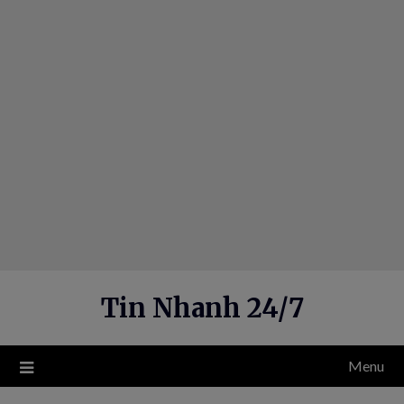
Skip
to
content
Tin Nhanh 24/7
Menu