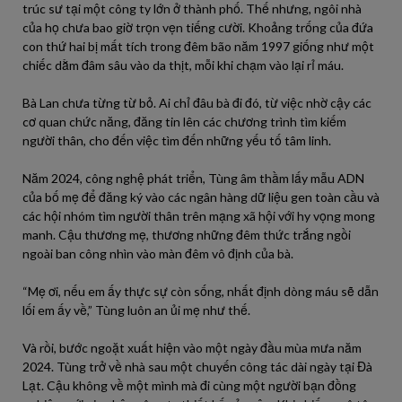
trúc sư tại một công ty lớn ở thành phố. Thế nhưng, ngôi nhà
của họ chưa bao giờ trọn vẹn tiếng cười. Khoảng trống của đứa
con thứ hai bị mất tích trong đêm bão năm 1997 giống như một
chiếc dằm đâm sâu vào da thịt, mỗi khi chạm vào lại rỉ máu.
Bà Lan chưa từng từ bỏ. Ai chỉ đâu bà đi đó, từ việc nhờ cậy các
cơ quan chức năng, đăng tin lên các chương trình tìm kiếm
người thân, cho đến việc tìm đến những yếu tố tâm linh.
Năm 2024, công nghệ phát triển, Tùng âm thầm lấy mẫu ADN
của bố mẹ để đăng ký vào các ngân hàng dữ liệu gen toàn cầu và
các hội nhóm tìm người thân trên mạng xã hội với hy vọng mong
manh. Cậu thương mẹ, thương những đêm thức trắng ngồi
ngoài ban công nhìn vào màn đêm vô định của bà.
“Mẹ ơi, nếu em ấy thực sự còn sống, nhất định dòng máu sẽ dẫn
lối em ấy về,” Tùng luôn an ủi mẹ như thế.
Và rồi, bước ngoặt xuất hiện vào một ngày đầu mùa mưa năm
2024. Tùng trở về nhà sau một chuyến công tác dài ngày tại Đà
Lạt. Cậu không về một mình mà đi cùng một người bạn đồng