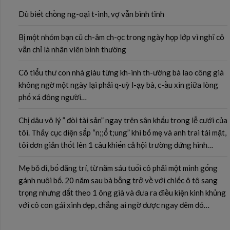
Dù biết chồng ng-oại t-ình, vợ vẫn bình tĩnh
Bị một nhóm bạn cũ ch-âm ch-ọc trong ngày họp lớp vì nghĩ cô
vẫn chỉ là nhân viên bình thường
Cô tiểu thư con nhà giàu từng kh-inh th-ường bà lao công già
không ngờ một ngày lại phải q-uỳ l-ạy bà, c-ầu xin giữa lòng
phố xá đông người…
Chị dâu vô lý ” đòi tài sản” ngay trên sân khấu trong lễ cưới của
tôi. Thấy cục diện sắp “n;;ổ t;ung” khi bố mẹ và anh trai tái mặt,
tôi đơn giản thốt lên 1 câu khiến cả hội trường đứng hình…
Mẹ bỏ đi, bố đãng trí, từ năm sáu tuổi cô phải một mình gống
gánh nuôi bố. 20 năm sau bà bỗng trở về với chiếc ô tô sang
trọng nhưng dắt theo 1 ông già và đưa ra điều kiện kinh khủng
với cô con gái xinh đẹp, chẳng ai ngờ được ngay đêm đó…