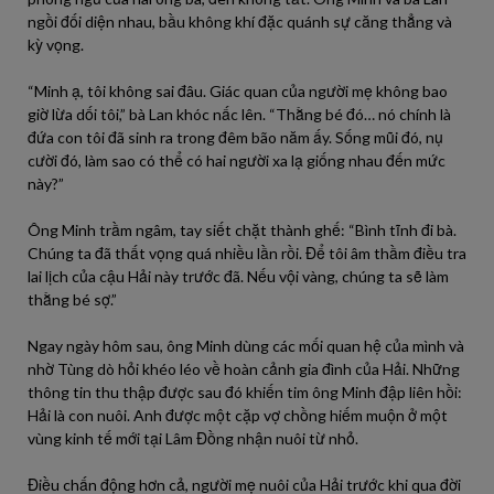
ngồi đối diện nhau, bầu không khí đặc quánh sự căng thẳng và
kỳ vọng.
“Minh ạ, tôi không sai đâu. Giác quan của người mẹ không bao
giờ lừa dối tôi,” bà Lan khóc nấc lên. “Thằng bé đó… nó chính là
đứa con tôi đã sinh ra trong đêm bão năm ấy. Sống mũi đó, nụ
cười đó, làm sao có thể có hai người xa lạ giống nhau đến mức
này?”
Ông Minh trầm ngâm, tay siết chặt thành ghế: “Bình tĩnh đi bà.
Chúng ta đã thất vọng quá nhiều lần rồi. Để tôi âm thầm điều tra
lai lịch của cậu Hải này trước đã. Nếu vội vàng, chúng ta sẽ làm
thằng bé sợ.”
Ngay ngày hôm sau, ông Minh dùng các mối quan hệ của mình và
nhờ Tùng dò hỏi khéo léo về hoàn cảnh gia đình của Hải. Những
thông tin thu thập được sau đó khiến tim ông Minh đập liên hồi:
Hải là con nuôi. Anh được một cặp vợ chồng hiếm muộn ở một
vùng kinh tế mới tại Lâm Đồng nhận nuôi từ nhỏ.
Điều chấn động hơn cả, người mẹ nuôi của Hải trước khi qua đời