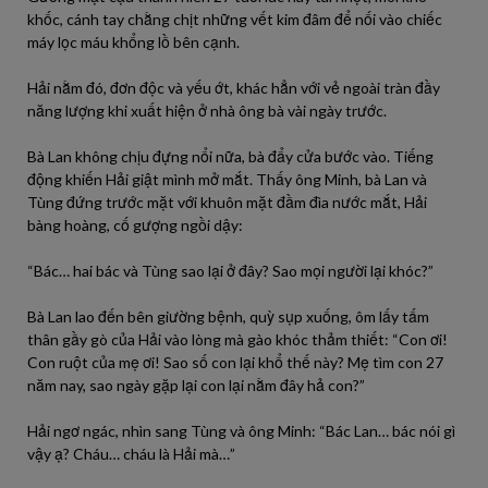
khốc, cánh tay chằng chịt những vết kim đâm để nối vào chiếc
máy lọc máu khổng lồ bên cạnh.
Hải nằm đó, đơn độc và yếu ớt, khác hẳn với vẻ ngoài tràn đầy
năng lượng khi xuất hiện ở nhà ông bà vài ngày trước.
Bà Lan không chịu đựng nổi nữa, bà đẩy cửa bước vào. Tiếng
động khiến Hải giật mình mở mắt. Thấy ông Minh, bà Lan và
Tùng đứng trước mặt với khuôn mặt đầm đìa nước mắt, Hải
bàng hoàng, cố gượng ngồi dậy:
“Bác… hai bác và Tùng sao lại ở đây? Sao mọi người lại khóc?”
Bà Lan lao đến bên giường bệnh, quỳ sụp xuống, ôm lấy tấm
thân gầy gò của Hải vào lòng mà gào khóc thảm thiết: “Con ơi!
Con ruột của mẹ ơi! Sao số con lại khổ thế này? Mẹ tìm con 27
năm nay, sao ngày gặp lại con lại nằm đây hả con?”
Hải ngơ ngác, nhìn sang Tùng và ông Minh: “Bác Lan… bác nói gì
vậy ạ? Cháu… cháu là Hải mà…”