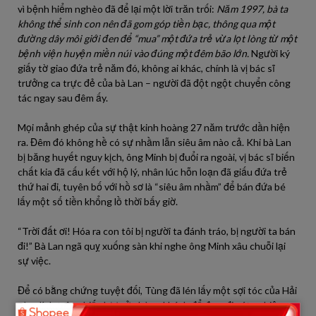
vì bệnh hiểm nghèo đã để lại một lời trăn trối:
Năm 1997, bà ta
không thể sinh con nên đã gom góp tiền bạc, thông qua một
đường dây môi giới đen để “mua” một đứa trẻ vừa lọt lòng từ một
bệnh viện huyện miền núi vào đúng một đêm bão lớn.
Người ký
giấy tờ giao đứa trẻ năm đó, không ai khác, chính là vị bác sĩ
trưởng ca trực đẻ của bà Lan – người đã đột ngột chuyển công
tác ngay sau đêm ấy.
Mọi mảnh ghép của sự thật kinh hoàng 27 năm trước dần hiện
ra. Đêm đó không hề có sự nhầm lẫn siêu âm nào cả. Khi bà Lan
bị băng huyết nguy kịch, ông Minh bị đuổi ra ngoài, vị bác sĩ biến
chất kia đã cấu kết với hộ lý, nhân lúc hỗn loạn đã giấu đứa trẻ
thứ hai đi, tuyên bố với hồ sơ là “siêu âm nhầm” để bán đứa bé
lấy một số tiền khổng lồ thời bấy giờ.
“Trời đất ơi! Hóa ra con tôi bị người ta đánh tráo, bị người ta bán
đi!” Bà Lan ngã quỵ xuống sàn khi nghe ông Minh xâu chuỗi lại
sự việc.
Để có bằng chứng tuyệt đối, Tùng đã lén lấy một sợi tóc của Hải
còn dính trên chiếc lược ở phòng khách để đem đi xét nghiệm