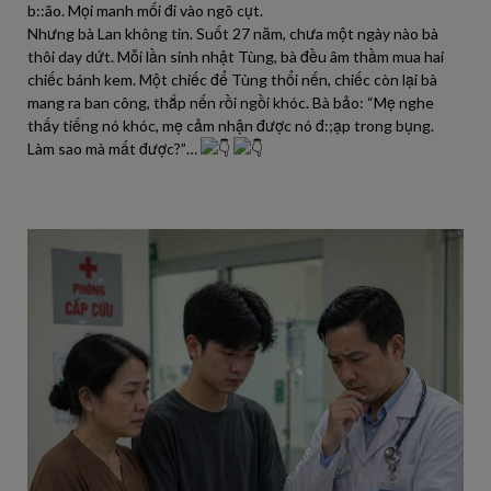
b::ão. Mọi manh mối đi vào ngõ cụt.
Nhưng bà Lan không tin. Suốt 27 năm, chưa một ngày nào bà
thôi day dứt. Mỗi lần sinh nhật Tùng, bà đều âm thầm mua hai
chiếc bánh kem. Một chiếc để Tùng thổi nến, chiếc còn lại bà
mang ra ban công, thắp nến rồi ngồi khóc. Bà bảo: “Mẹ nghe
thấy tiếng nó khóc, mẹ cảm nhận được nó đ:;ạp trong bụng.
Làm sao mà mất được?”…