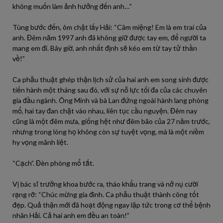
không muốn làm ảnh hưởng đến anh…”
Tùng bước đến, ôm chặt lấy Hải: “Câm miệng! Em là em trai của
anh. Đêm năm 1997 anh đã không giữ được tay em, để người ta
mang em đi. Bây giờ, anh nhất định sẽ kéo em từ tay tử thần
về!”
Ca phẫu thuật ghép thận lịch sử của hai anh em song sinh được
tiến hành một tháng sau đó, với sự nỗ lực tối đa của các chuyên
gia đầu ngành. Ông Minh và bà Lan đứng ngoài hành lang phòng
mổ, hai tay đan chặt vào nhau, liên tục cầu nguyện. Đêm nay
cũng là một đêm mưa, giống hệt như đêm bão của 27 năm trước,
nhưng trong lòng họ không còn sự tuyệt vọng, mà là một niềm
hy vọng mãnh liệt.
“Cạch”. Đèn phòng mổ tắt.
Vị bác sĩ trưởng khoa bước ra, tháo khẩu trang và nở nụ cười
rạng rỡ: “Chúc mừng gia đình. Ca phẫu thuật thành công tốt
đẹp. Quả thận mới đã hoạt động ngay lập tức trong cơ thể bệnh
nhân Hải. Cả hai anh em đều an toàn!”