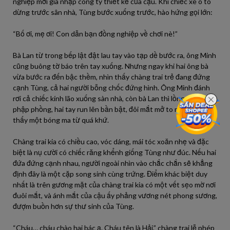
nghiệp mới gia nhập công ty thiết kế của cậu. Khi chiếc xe ô tô
dừng trước sân nhà, Tùng bước xuống trước, hào hứng gọi lớn:
“Bố ơi, mẹ ơi! Con dẫn bạn đồng nghiệp về chơi nè!”
Bà Lan từ trong bếp lật đật lau tay vào tạp dề bước ra, ông Minh
cũng buông tờ báo trên tay xuống. Nhưng ngay khi hai ông bà
vừa bước ra đến bậc thềm, nhìn thấy chàng trai trẻ đang đứng
cạnh Tùng, cả hai người bỗng chốc đứng hình. Ông Minh đánh
rơi cả chiếc kính lão xuống sàn nhà, còn bà Lan thì lồng ngực
phập phồng, hai tay run lên bần bật, đôi mắt mở to như nhìn
thấy một bóng ma từ quá khứ.
Chàng trai kia có chiều cao, vóc dáng, mái tóc xoăn nhẹ và đặc
biệt là nụ cười có chiếc răng khểnh giống Tùng như đúc. Nếu hai
đứa đứng cạnh nhau, người ngoài nhìn vào chắc chắn sẽ khẳng
định đây là một cặp song sinh cùng trứng. Điểm khác biệt duy
nhất là trên gương mặt của chàng trai kia có một vết sẹo mờ nơi
đuôi mắt, và ánh mắt của cậu ấy phảng vương nét phong sương,
đượm buồn hơn sự thư sinh của Tùng.
“Cháu… cháu chào hai bác ạ. Cháu tên là Hải,” chàng trai lễ phép