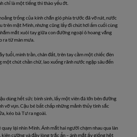
 chỉ là một tiếng thì thào yếu ớt.
khoảng trống của kính chắn gió phía trước đã vỡ nát, nước
áu trên mặt Minh, nhưng cũng lấy đi chút hơi ấm cuối cùng
nhắm mắt xuôi tay giữa con đường ngoại ô hoang vắng
ao ra từ màn mưa.
y tuổi, mình trần, chân đất, trên tay cầm một chiếc đèn
ng một chút chần chừ, lao xuống rãnh nước ngập sâu đến
ậu dùng hết sức bình sinh, lấy một viên đá lớn bên đường
Kính vỡ vụn. Cậu bé bất chấp những mảnh thủy tinh sắc
ửa, kéo bà Tư ra ngoài.
é quay lại nhìn Minh. Ánh mắt hai người chạm nhau qua làn
 kiên cường và đầy lòng trắc ẩn – ánh mắt ấy giống hệt