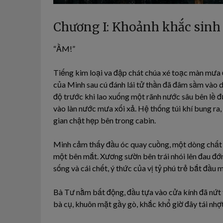
Chương I: Khoảnh khắc sinh t
“ẦM!”
Tiếng kim loại va đập chát chúa xé toạc màn mưa đ
của Minh sau cú đánh lái tử thần đã đâm sầm vào 
độ trước khi lao xuống một rãnh nước sâu bên lề đ
vào làn nước mưa xối xả. Hệ thống túi khí bung ra
gian chật hẹp bên trong cabin.
Minh cảm thấy đầu óc quay cuồng, một dòng chất l
một bên mắt. Xương sườn bên trái nhói lên đau đớn
sống và cái chết, ý thức của vị tỷ phú trẻ bắt đầu 
Bà Tư nằm bất động, đầu tựa vào cửa kính đã nứt
bà cụ, khuôn mặt gầy gò, khắc khổ giờ đây tái nhợ