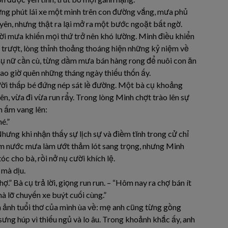
 Những phút lái xe một mình trên con đường vắng, mưa phủ
yên, nhưng thật ra lại mở ra một bước ngoặt bất ngờ.
ời mưa khiến mọi thứ trở nên khó lường. Minh điều khiển
 trượt, lòng thỉnh thoảng thoáng hiện những kỷ niệm về
hụ nữ cần cù, từng dầm mưa bán hàng rong để nuôi con ăn
ao giờ quên những tháng ngày thiếu thốn ấy.
ời thấp bé đứng nép sát lề đường. Một bà cụ khoảng
n, vừa đi vừa run rẩy. Trong lòng Minh chợt trào lên sự
m ấm vang lên:
é.”
hưng khi nhận thấy sự lịch sự và điềm tĩnh trong cử chỉ
lem nước mưa làm ướt thảm lót sang trọng, nhưng Minh
c cho bà, rồi nở nụ cười khích lệ.
 mà dịu.
.” Bà cụ trả lời, giọng run run. – “Hôm nay ra chợ bán ít
à lỡ chuyến xe buýt cuối cùng.”
 ảnh tuổi thơ của mình ùa về: mẹ anh cũng từng gồng
sưng húp vì thiếu ngủ và lo âu. Trong khoảnh khắc ấy, anh