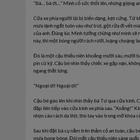
“Bà… bà ơi…” Minh cố sức thốt lên, nhưng giọng anh
Cửa xe phía người lái bị biến dạng, kẹt cứng. Từ 
mưa lạnh ngắt tuôn vào như trút, gột rửa đi vết m
của anh. Đúng lúc Minh tưởng chừng như mình sẽ 
này, thì một bóng người rách rưới, loạng choạng l
Đó là một cậu thiếu niên khoảng mười sáu, mười bả
pin cũ kỹ. Cậu bé nhìn thấy chiếc xe gặp nạn, khô
ngang thắt lưng.
“Ngoại ơi! Ngoại ơi!”
Cậu bé gào lên khi nhìn thấy bà Tư qua cửa kính. C
đập liên tiếp vào cửa kính xe phía sau. “Xoảng!” 
nhọn cào rách da thịt, thò tay vào trong mở khóa c
Sau khi đặt bà cụ nằm trên thảm cỏ an toàn, cậu b
mưa bong bóng. Đôi mắt cậu thiếu niên sáng quắc,