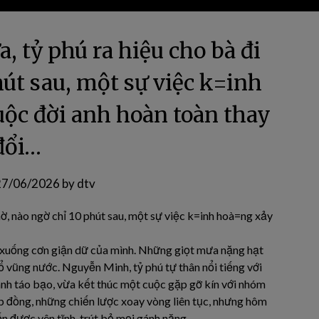
, tỷ phú ra hiệu cho bà đi
hút sau, một sự việc k=inh
uộc đời anh hoàn toàn thay
đổi…
27/06/2026
by
dtv
hờ, nào ngờ chỉ 10 phút sau, một sự việc k=inh hoà=ng xảy
t xuống cơn giận dữ của mình. Những giọt mưa nặng hạt
lổ vũng nước. Nguyễn Minh, tỷ phú tự thân nổi tiếng với
anh táo bạo, vừa kết thúc một cuộc gặp gỡ kín với nhóm
p đồng, những chiến lược xoay vòng liên tục, nhưng hôm
n được yên tĩnh, trút bỏ mọi gánh nặng.