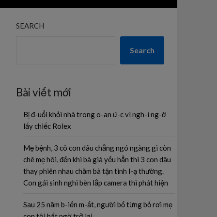
SEARCH
Search
Bài viết mới
Bị đ-uổi khỏi nhà trong o-an ứ-c vì ngh-i ng-ờ
lấy chiếc Rolex
Mẹ bệnh, 3 cô con dâu chẳng ngó ngàng gì còn
chê mẹ hôi, đến khi bà già yếu hẳn thì 3 con dâu
thay phiên nhau chăm bà tận tình l-ạ thường.
Con gái sinh nghi bèn lắp camera thì phát hiện
Sau 25 năm b-iến m-ất, người bố từng bỏ rơi mẹ
con tôi bất ngờ trở lại