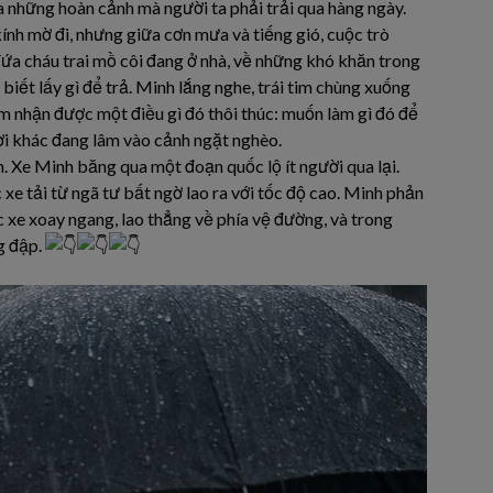
 những hoàn cảnh mà người ta phải trải qua hàng ngày.
nh mờ đi, nhưng giữa cơn mưa và tiếng gió, cuộc trò
ứa cháu trai mồ côi đang ở nhà, về những khó khăn trong
ết lấy gì để trả. Minh lắng nghe, trái tim chùng xuống
m nhận được một điều gì đó thôi thúc: muốn làm gì đó để
ời khác đang lâm vào cảnh ngặt nghèo.
n. Xe Minh băng qua một đoạn quốc lộ ít người qua lại.
e tải từ ngã tư bất ngờ lao ra với tốc độ cao. Minh phản
iếc xe xoay ngang, lao thẳng về phía vệ đường, và trong
g đập.