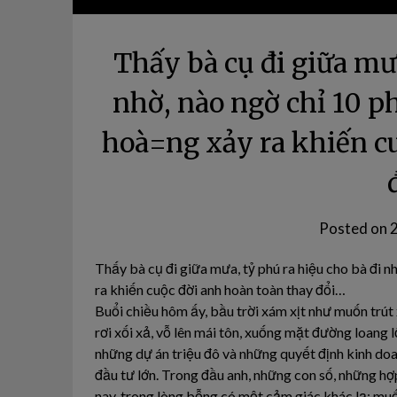
Thấy bà cụ đi giữa mưa
nhờ, nào ngờ chỉ 10 p
hoà=ng xảy ra khiến c
Posted on
Thấy bà cụ đi giữa mưa, tỷ phú ra hiệu cho bà đi n
ra khiến cuộc đời anh hoàn toàn thay đổi…
Buổi chiều hôm ấy, bầu trời xám xịt như muốn trú
rơi xối xả, vỗ lên mái tôn, xuống mặt đường loang 
những dự án triệu đô và những quyết định kinh do
đầu tư lớn. Trong đầu anh, những con số, những hợ
nay, trong lòng bỗng có một cảm giác khác lạ: muố