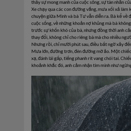
thấy sự mong manh của cuộc sống, sự tàn nhẫn của
Xe chạy qua các con đường vắng, mưa xối xả làm kí
chuyện giữa Minh và bà Tư vẫn diễn ra. Bà kể về đ
cuộc sống, về những khoản nợ khủng mà bà không bi
trước sự khốn khó của bà, nhưng đồng thời anh cả
thay đổi, không chỉ cho riêng bà mà cho nhiều ngư
Nhưng rồi, chỉ mười phút sau, điều bất ngờ xảy đế
Mưa lớn, đường trơn, đèn đường mờ ảo. Một chiếc x
xạ, đánh lái gấp, tiếng phanh rít vang chói tai. Ch
khoảnh khắc đó, anh cảm nhận tim mình như ngừn