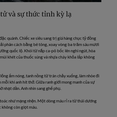
ử và sự thức tỉnh kỳ lạ
ặc quánh. Chiếc xe siêu sang trị giá hàng chục tỷ đồng
dải phân cách bằng bê tông, xoay vòng ba trăm sáu mươi
ường quốc lộ. Khói từ nắp ca-pô bốc lên nghi ngút, hòa
, mùi khét của thuốc súng và nhựa cháy khỏa lấp không
ỏng ấm nóng, tanh nồng từ trán chảy xuống, làm nhòe đi
 mỗi khi anh hít thở. Giữa ranh giới mong manh của sự
mờ nhạt dần. Anh nhìn sang ghế phụ.
 toác như mạng nhện. Một dòng máu rỉ ra từ thái dương
t không còn giọt máu.