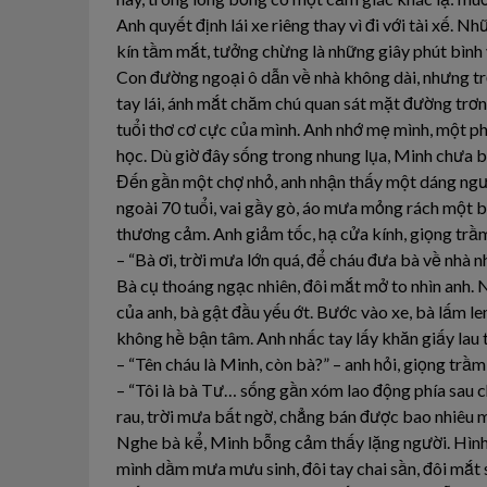
Anh quyết định lái xe riêng thay vì đi với tài xế.
kín tầm mắt, tưởng chừng là những giây phút bình 
Con đường ngoại ô dẫn về nhà không dài, nhưng tr
tay lái, ánh mắt chăm chú quan sát mặt đường trơn
tuổi thơ cơ cực của mình. Anh nhớ mẹ mình, một p
học. Dù giờ đây sống trong nhung lụa, Minh chưa b
Đến gần một chợ nhỏ, anh nhận thấy một dáng ngư
ngoài 70 tuổi, vai gầy gò, áo mưa mỏng rách một bê
thương cảm. Anh giảm tốc, hạ cửa kính, giọng trầ
– “Bà ơi, trời mưa lớn quá, để cháu đưa bà về nhà nh
Bà cụ thoáng ngạc nhiên, đôi mắt mở to nhìn anh. N
của anh, bà gật đầu yếu ớt. Bước vào xe, bà lấm 
không hề bận tâm. Anh nhấc tay lấy khăn giấy lau tó
– “Tên cháu là Minh, còn bà?” – anh hỏi, giọng trầm
– “Tôi là bà Tư… sống gần xóm lao động phía sau chợ
rau, trời mưa bất ngờ, chẳng bán được bao nhiêu m
Nghe bà kể, Minh bỗng cảm thấy lặng người. Hình
mình dầm mưa mưu sinh, đôi tay chai sần, đôi mắt 