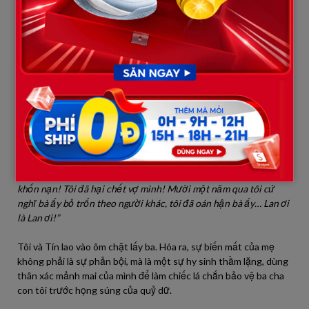
“Mẹ đang ở một bãi kho gần cảng. Chúng sắp đưa mẹ lên tàu
lánh sang biên giới để làm việc trong một xưởng lao động bất
hợp pháp. Mẹ đã lén nhét chiếc máy này vào hộp thiếc, nhờ chị
bán cá quen ở chợ mang cái giỏ về để đánh lạc hướng ba con,
còn chiếc hộp này mẹ đã giấu dưới gầm giường từ đêm hôm
trước. Dũng à… nếu anh nghe được cái này, em không trách anh.
Hãy nuôi dạy các con thành người tử tế. Đừng tìm em…”
Tạch.
Đoạn băng kết thúc. Căn phòng rơi vào một sự im lặng đáng sợ,
chỉ còn tiếng khóc uất nghẹn của ba tôi. Ông tự tát liên tiếp vào
mặt mình, đầu đập vào thành giường rướm máu:
“Tôi là thằng
khốn nạn! Tôi đã hại chết vợ mình! Mười một năm qua tôi cứ
nghĩ bà ấy bỏ trốn theo người khác, tôi đã oán hận bà ấy… Lan ơi
là Lan ơi!”
Tôi và Tín lao vào ôm chặt lấy ba. Hóa ra, sự biến mất của mẹ
không phải là sự phản bội, mà là một sự hy sinh thầm lặng, dùng
thân xác mảnh mai của mình để làm chiếc lá chắn bảo vệ ba cha
con tôi trước họng súng của quỷ dữ.