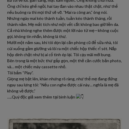
Ba tôi về lúc gần sáng, mặt xám ngoét. Ông không chửi nữa.
Ông chỉ kéo ghế ngồi, hai tay đan vào nhau thật chặt, như thể
nếu buông ra thì mọi thứ sẽ vỡ. “Mai ra công an,” ông nói.
Nhưng ngày mai kéo thành tuần, tuần kéo thành tháng, rồi
thành năm. Mẹ mất tích như một vết cắt không bao giờ liền da.
Cả nhà không nghe thêm được một lời nào từ mẹ—không cuộc
gọi, không tin nhắn, không lá thư.
Mười một năm sau, khi tôi dọn lại căn phòng cũ để sửa nhà, tôi
cúi xuống gầm giường và lôi ra một chiếc hộp thiếc rỉ sét. Nắp
hộp dính chặt như bị ai cố tình ép lại. Tôi cạy mãi mới bung.
Bên trong là một bức thư gấp gọn, một thẻ căn cước bản photo,
và… một chiếc máy cassette nhỏ.
Tôi bấm “Play”.
Giọng mẹ bật lên, khàn nhưng rõ ràng, như thể mẹ đang đứng
ngay sau lưng tôi: “Nếu con nghe được cái này… nghĩa là mẹ đã
không về được.”
…..Quý độc giả xem thêm tại bình luận