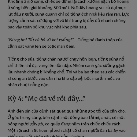
Khoảng 3 giờ sáng, chiếc xe dừng lại cách xưởng gạch bỏ hoang
ở vùng biên giới khoảng 500 mét. Nơi đây hoang vu, cỏ dại mọc
lút đầu người, xung quanh chỉ có tiếng ếch nhái kêu râm ran. Lực
lượng cảnh sát cơ động với vũ khí trang bị đầy đủ nhanh chóng
bao vây toàn bộ khu vực nhà kho phía sau.
“Đứng im! Tất cả bỏ vũ khí xuống!”
– Tiếng hô đanh thép của
cảnh sát vang lên xé toạc màn đêm.
Tiếng chó sủa, tiếng chân người chạy hỗn loạn, tiếng súng nổ
chỉ thiên chỉ địa vang lên dồn dập. Nhóm canh gác xưởng gạch
lậu nhanh chóng bị khống chế. Tôi và ba lao theo sau các chiến
sĩ công an bước vào căn nhà kho sập xệ, bốc mùi ẩm mốc và
phân chuột nồng nặc.
Kỳ 4: “Mẹ đã về rồi đây…”
Ánh đèn pin của cảnh sát quét qua những góc tối của căn kho.
Ở góc trong cùng, bên cạnh một đống bao tải mục nát, có một
bóng người gầy gò, co quắp đang nằm trên chiếc chiếu rách.
Một sợi xích sắt hoen gỉ xích chặt cổ chân người đàn bà ấy vào
chiếc cọc sắt chôn sâu dưới nền xi măng.