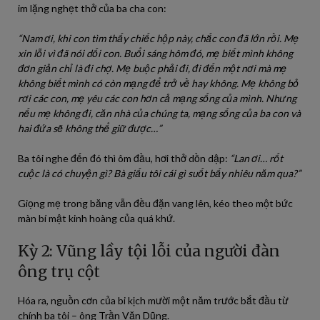
im lặng nghẹt thở của ba cha con:
“Nam ơi, khi con tìm thấy chiếc hộp này, chắc con đã lớn rồi. Mẹ
xin lỗi vì đã nói dối con. Buổi sáng hôm đó, mẹ biết mình không
đơn giản chỉ là đi chợ. Mẹ buộc phải đi, đi đến một nơi mà mẹ
không biết mình có còn mạng để trở về hay không. Mẹ không bỏ
rơi các con, mẹ yêu các con hơn cả mạng sống của mình. Nhưng
nếu mẹ không đi, căn nhà của chúng ta, mạng sống của ba con và
hai đứa sẽ không thể giữ được…”
Ba tôi nghe đến đó thì ôm đầu, hơi thở dồn dập:
“Lan ơi… rốt
cuộc là có chuyện gì? Bà giấu tôi cái gì suốt bấy nhiêu năm qua?”
Giọng mẹ trong băng vẫn đều đặn vang lên, kéo theo một bức
màn bí mật kinh hoàng của quá khứ.
Kỳ 2: Vũng lầy tội lỗi của người đàn
ông trụ cột
Hóa ra, nguồn cơn của bi kịch mười một năm trước bắt đầu từ
chính ba tôi – ông Trần Văn Dũng.