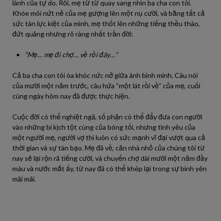
lành của tự do. Rồi, mẹ từ từ quay sang nhìn ba cha con tôi.
Khóe môi nứt nẻ của mẹ gượng lên một nụ cười, và bằng tất cả
sức tàn lực kiệt của mình, mẹ thốt lên những tiếng thều thào,
đứt quãng nhưng rõ ràng nhất trần đời:
“Mẹ… mẹ đi chợ… về rồi đây…”
Cả ba cha con tôi òa khóc nức nở giữa ánh bình minh. Câu nói
của mười một năm trước, câu hứa “một lát rồi về” của mẹ, cuối
cùng ngày hôm nay đã được thực hiện.
Cuộc đời có thể nghiệt ngã, số phận có thể đẩy đưa con người
vào những bi kịch tột cùng của bóng tối, nhưng tình yêu của
một người mẹ, người vợ thì luôn có sức mạnh vĩ đại vượt qua cả
thời gian và sự tàn bạo. Mẹ đã về, căn nhà nhỏ của chúng tôi từ
nay sẽ lại rộn rã tiếng cười, và chuyến chợ dài mười một năm đầy
máu và nước mắt ấy, từ nay đã có thể khép lại trong sự bình yên
mãi mãi.