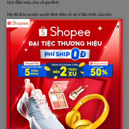
kịch đẫm máu cho cả gia đình.
Mẹ đã đưa ra một quyết định điên rồ và vĩ đại nhất của một
người mẹ:
Một mình gánh tội thay chồng.
×
Trong đoạn băng, mẹ khóc nghẹn:
“…Mẹ đã lén hẹn gặp Sáu
Thẹo ở chợ đầu mối vào buổi sáng hôm đó. Mẹ mang theo toàn
bộ số vàng cưới ít ỏi, cùng tờ giấy cam kết sẽ dùng cả phần đời
còn lại để làm việc trừ nợ cho chúng, với điều kiện chúng phải
xóa sạch dấu vết của ba con, không được động đến một sợi tóc
của hai đứa trẻ. Mẹ biết bọn chúng là quỷ dữ, mẹ biết chuyến đi
này là lành ít dữ nhiều. Nhưng Nam ơi, mẹ không còn cách nào
khác. Nhìn con và em Tín ngủ say, mẹ chỉ ước một lát nữa mẹ có
thể mua mớ rau, con cá về nấu bữa trưa cho các con… nhưng mẹ
không làm được nữa rồi.”
Tiếng băng đột ngột chuyển sang những âm thanh hỗn tạp,
tiếng gió rít, tiếng bước chân vội vã và tiếng mẹ thì thầm thật
nhỏ, như thể đang trốn trong một góc tối để ghi âm nốt những
lời cuối cùng: