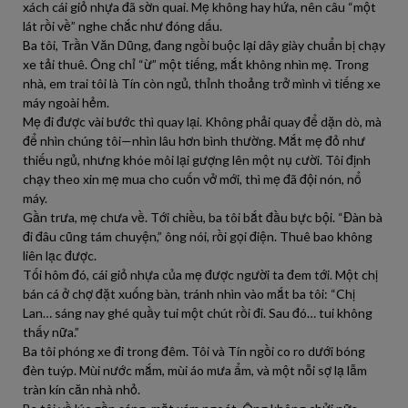
xách cái giỏ nhựa đã sờn quai. Mẹ không hay hứa, nên câu “một
lát rồi về” nghe chắc như đóng dấu.
Ba tôi, Trần Văn Dũng, đang ngồi buộc lại dây giày chuẩn bị chạy
xe tải thuê. Ông chỉ “ừ” một tiếng, mắt không nhìn mẹ. Trong
nhà, em trai tôi là Tín còn ngủ, thỉnh thoảng trở mình vì tiếng xe
máy ngoài hẻm.
Mẹ đi được vài bước thì quay lại. Không phải quay để dặn dò, mà
để nhìn chúng tôi—nhìn lâu hơn bình thường. Mắt mẹ đỏ như
thiếu ngủ, nhưng khóe môi lại gượng lên một nụ cười. Tôi định
chạy theo xin mẹ mua cho cuốn vở mới, thì mẹ đã đội nón, nổ
máy.
Gần trưa, mẹ chưa về. Tới chiều, ba tôi bắt đầu bực bội. “Đàn bà
đi đâu cũng tám chuyện,” ông nói, rồi gọi điện. Thuê bao không
liên lạc được.
Tối hôm đó, cái giỏ nhựa của mẹ được người ta đem tới. Một chị
bán cá ở chợ đặt xuống bàn, tránh nhìn vào mắt ba tôi: “Chị
Lan… sáng nay ghé quầy tui một chút rồi đi. Sau đó… tui không
thấy nữa.”
Ba tôi phóng xe đi trong đêm. Tôi và Tín ngồi co ro dưới bóng
đèn tuýp. Mùi nước mắm, mùi áo mưa ẩm, và một nỗi sợ lạ lẫm
tràn kín căn nhà nhỏ.