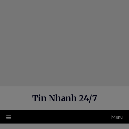
Skip
to
content
Tin Nhanh 24/7
Menu