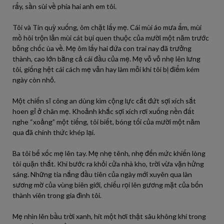
rẩy, sần sùi về phía hai anh em tôi.
Tôi và Tín quỳ xuống, ôm chặt lấy mẹ. Cái mùi áo mưa ẩm, mùi
mồ hôi trộn lẫn mùi cát bụi quen thuộc của mười một năm trước
bỗng chốc ùa về. Mẹ ôm lấy hai đứa con trai nay đã trưởng
thành, cao lớn bằng cả cái đầu của mẹ. Mẹ vỗ vỗ nhẹ lên lưng
tôi, giống hệt cái cách mẹ vẫn hay làm mỗi khi tôi bị điểm kém
ngày còn nhỏ.
Một chiến sĩ công an dùng kìm cộng lực cắt đứt sợi xích sắt
hoen gỉ ở chân mẹ. Khoảnh khắc sợi xích rơi xuống nền đất
nghe “xoảng” một tiếng, tôi biết, bóng tối của mười một năm
qua đã chính thức khép lại.
Ba tôi bế xốc mẹ lên tay. Mẹ nhẹ tênh, nhẹ đến mức khiến lòng
tôi quặn thắt. Khi bước ra khỏi cửa nhà kho, trời vừa vặn hửng
sáng. Những tia nắng đầu tiên của ngày mới xuyên qua làn
sương mờ của vùng biên giới, chiếu rọi lên gương mặt của bốn
thành viên trong gia đình tôi.
Mẹ nhìn lên bầu trời xanh, hít một hơi thật sâu không khí trong