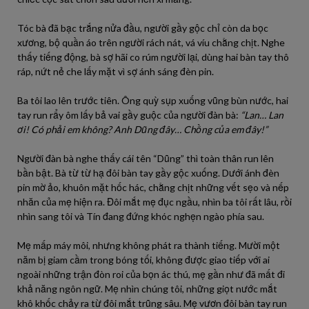
Tóc bà đã bạc trắng nửa đầu, người gầy gộc chỉ còn da bọc
xương, bộ quần áo trên người rách nát, vá víu chằng chịt. Nghe
thấy tiếng động, bà sợ hãi co rúm người lại, dùng hai bàn tay thô
ráp, nứt nẻ che lấy mặt vì sợ ánh sáng đèn pin.
Ba tôi lao lên trước tiên. Ông quỳ sụp xuống vũng bùn nước, hai
tay run rẩy ôm lấy bả vai gầy guộc của người đàn bà:
“Lan… Lan
ơi! Có phải em không? Anh Dũng đây… Chồng của em đây!”
Người đàn bà nghe thấy cái tên “Dũng” thì toàn thân run lên
bần bật. Bà từ từ hạ đôi bàn tay gầy gộc xuống. Dưới ánh đèn
pin mờ ảo, khuôn mặt hốc hác, chằng chịt những vết sẹo và nếp
nhăn của mẹ hiện ra. Đôi mắt mẹ đục ngầu, nhìn ba tôi rất lâu, rồi
nhìn sang tôi và Tín đang đứng khóc nghẹn ngào phía sau.
Mẹ mấp máy môi, nhưng không phát ra thành tiếng. Mười một
năm bị giam cầm trong bóng tối, không được giao tiếp với ai
ngoài những trận đòn roi của bọn ác thú, mẹ gần như đã mất đi
khả năng ngôn ngữ. Mẹ nhìn chúng tôi, những giọt nước mắt
khô khốc chảy ra từ đôi mắt trũng sâu. Mẹ vươn đôi bàn tay run