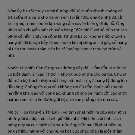
Năm ấy, ba tôi chạy xe tải đường dài. Vì muốn nhanh chóng có
tiền sửa nhà và lo cho hai anh em tôi ăn học, ông đã nhẹ dạ cả
tin, bị một nhóm buôn lậu hàng cấm xuyên biên giới dụ dỗ. Ông
nhận vận chuyển một chuyến hàng “đặc biệt” với số tiền thù lao
bằng cả năm chạy xe cộng lại. Nhưng ba tôi không ngờ, chuyến
hàng đó đã bị sập bẫy. Nhóm buôn lậu bị công an sờ gáy, số hàng
bị tịch thu hoàn toàn, còn ba tôi hoảng loạn vứt xe bỏ trốn về
nhà.
Nhóm tài phiệt đen đứng sau đường dây đó – cầm đầu là một kẻ
có biệt danh là “Sáu Thẹo” – không buông tha cho ba tôi. Chúng
đổ toàn bộ trách nhiệm số hàng mất mát trị giá hàng tỷ đồng lên
đầu ông. Chúng đe dọa nếu không trả đủ tiền, hoặc nếu ba tôi
hé răng khai báo với công an, chúng sẽ cho xe “tình cờ” cán chết
hai anh em tôi trên đường đi học, và san phẳng căn nhà này.
Mẹ tôi – bà Nguyễn Thị Lan – vô tình phát hiện ra xấp giấy nợ và
những lời đe dọa nặc danh gửi đến nhà. Mẹ biết, với tính cách
nóng nảy và cục mịch của ba, nếu ông biết mẹ đã phát hiện ra,
ông sẽ liều mạng với chúng, và kết cục chắc chắn là một thảm