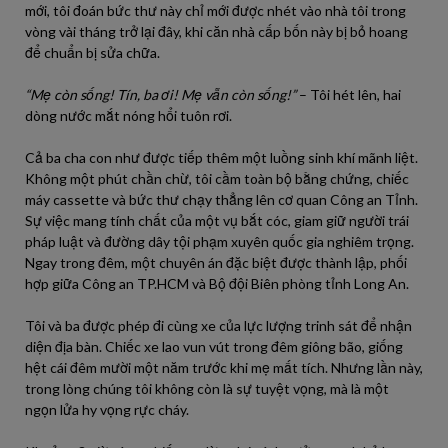
mới, tôi đoán bức thư này chỉ mới được nhét vào nhà tôi trong
vòng vài tháng trở lại đây, khi căn nhà cấp bốn này bị bỏ hoang
để chuẩn bị sửa chữa.
“Mẹ còn sống! Tín, ba ơi! Mẹ vẫn còn sống!”
– Tôi hét lên, hai
dòng nước mắt nóng hổi tuôn rơi.
Cả ba cha con như được tiếp thêm một luồng sinh khí mãnh liệt.
Không một phút chần chừ, tôi cầm toàn bộ bằng chứng, chiếc
máy cassette và bức thư chạy thẳng lên cơ quan Công an Tỉnh.
Sự việc mang tính chất của một vụ bắt cóc, giam giữ người trái
pháp luật và đường dây tội phạm xuyên quốc gia nghiêm trọng.
Ngay trong đêm, một chuyên án đặc biệt được thành lập, phối
hợp giữa Công an TP.HCM và Bộ đội Biên phòng tỉnh Long An.
Tôi và ba được phép đi cùng xe của lực lượng trinh sát để nhận
diện địa bàn. Chiếc xe lao vun vút trong đêm giông bão, giống
hệt cái đêm mười một năm trước khi mẹ mất tích. Nhưng lần này,
trong lòng chúng tôi không còn là sự tuyệt vọng, mà là một
ngọn lửa hy vọng rực cháy.