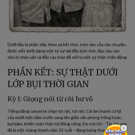
Dưới đây là phần tiếp theo và kết thúc trọn vẹn của câu chuyện,
được viết dưới dạng một tự sự dài đầy kịch tính, đào sâu vào
tâm lý nhân vật và đẩy cao trào để mở ra một sự thật chấn động.
PHẦN KẾT: SỰ THẬT DƯỚI
LỚP BỤI THỜI GIAN
Kỳ 1: Giọng nói từ cõi hư vô
Tiếng băng cassette chạy rọt rẹt, rọt rẹt. Cái âm thanh cũ kỹ
của mười một năm trước vang lên giữa căn phòng trống hoác,
bụi bặm, khiến toàn thân tôi đông cứng. Em trai tôi – Tín, lúc này
đã là một chàng thanh niên 22 tuổi – đang bưng thùng sách cũ