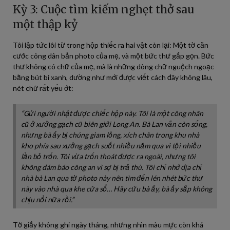
Kỳ 3: Cuộc tìm kiếm nghẹt thở sau
một thập kỷ
Tôi lập tức lôi từ trong hộp thiếc ra hai vật còn lại: Một tờ căn
cước công dân bản photo của mẹ, và một bức thư gấp gọn. Bức
thư không có chữ của mẹ, mà là những dòng chữ nguệch ngoạc
bằng bút bi xanh, dường như mới được viết cách đây không lâu,
nét chữ rất yếu ớt:
“Gửi người nhặt được chiếc hộp này. Tôi là một công nhân
cũ ở xưởng gạch cũ biên giới Long An. Bà Lan vẫn còn sống,
nhưng bà ấy bị chúng giam lỏng, xích chân trong khu nhà
kho phía sau xưởng gạch suốt nhiều năm qua vì tội nhiều
lần bỏ trốn. Tôi vừa trốn thoát được ra ngoài, nhưng tôi
không dám báo công an vì sợ bị trả thù. Tôi chỉ nhớ địa chỉ
nhà bà Lan qua tờ photo này nên tìm đến lén nhét bức thư
này vào nhà qua khe cửa sổ… Hãy cứu bà ấy, bà ấy sắp không
chịu nổi nữa rồi.”
Tờ giấy không ghi ngày tháng, nhưng nhìn màu mực còn khá