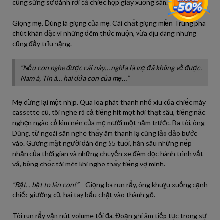
cũng sững sờ đánh rơi cả chiếc hộp giấy xuống sàn.
Giọng mẹ. Đúng là giọng của mẹ. Cái chất giọng miền Trung pha
chút khàn đặc vì những đêm thức muộn, vừa dịu dàng nhưng
cũng đầy trĩu nặng.
“Nếu con nghe được cái này… nghĩa là mẹ đã không về được.
Nam à, Tín à… hai đứa con của mẹ…”
Mẹ dừng lại một nhịp. Qua loa phát thanh nhỏ xíu của chiếc máy
cassette cũ, tôi nghe rõ cả tiếng hít một hơi thật sâu, tiếng nấc
nghẹn ngào cố kìm nén của mẹ mười một năm trước. Ba tôi, ông
Dũng, từ ngoài sân nghe thấy âm thanh lạ cũng lảo đảo bước
vào. Gương mặt người đàn ông 55 tuổi, hằn sâu những nếp
nhăn của thời gian và những chuyến xe đêm dọc hành trình vất
vả, bỗng chốc tái mét khi nghe thấy tiếng vợ mình.
“Bật… bật to lên con!”
– Giọng ba run rẩy, ông khuỵu xuống cạnh
chiếc giường cũ, hai tay bấu chặt vào thành gỗ.
Tôi run rẩy vặn nút volume tối đa. Đoạn ghi âm tiếp tục trong sự