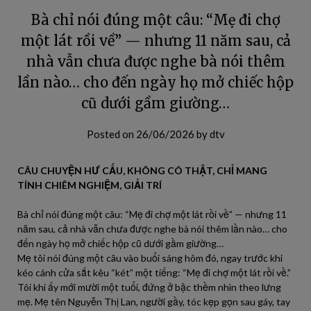
Bà chỉ nói đúng một câu: “Mẹ đi chợ
một lát rồi về” — nhưng 11 năm sau, cả
nhà vẫn chưa được nghe bà nói thêm
lần nào… cho đến ngày họ mở chiếc hộp
cũ dưới gầm giường…
Posted on
26/06/2026
by
dtv
CÂU CHUYỆN HƯ CẤU, KHÔNG CÓ THẬT, CHỈ MANG
TÍNH CHIÊM NGHIỆM, GIẢI TRÍ
Bà chỉ nói đúng một câu: “Mẹ đi chợ một lát rồi về” — nhưng 11
năm sau, cả nhà vẫn chưa được nghe bà nói thêm lần nào… cho
đến ngày họ mở chiếc hộp cũ dưới gầm giường…
Mẹ tôi nói đúng một câu vào buổi sáng hôm đó, ngay trước khi
kéo cánh cửa sắt kêu “két” một tiếng: “Mẹ đi chợ một lát rồi về.”
Tôi khi ấy mới mười một tuổi, đứng ở bậc thềm nhìn theo lưng
mẹ. Mẹ tên Nguyễn Thị Lan, người gầy, tóc kẹp gọn sau gáy, tay