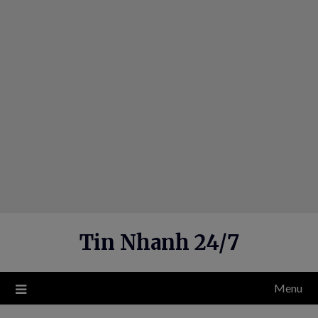
Skip
to
content
Tin Nhanh 24/7
Menu