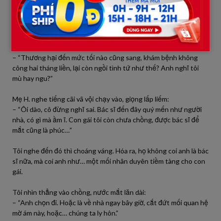
– “Em… em hiểu lầm rồi. Anh chỉ… chỉ quan tâm vì họ khó khăn,
mẹ già con gái chưa chồng, anh thấy thương nên…”
H. bẽn lẽn cúi mặt, nhưng tôi thoáng thấy nụ cười lấp ló ở khóe
môi cô ta. Máu trong người tôi sôi lên.
– “Thương hại đến mức tối nào cũng sang, khám bệnh không
công hai tháng liền, lại còn ngồi tình tứ như thế? Anh nghĩ tôi
mù hay ngu?”
Mẹ H. nghe tiếng cãi vã vội chạy vào, giọng lấp liếm:
– “Ôi dào, cô đừng nghĩ sai. Bác sĩ đến đây quý mến như người
nhà, có gì mà ầm ĩ. Con gái tôi còn chưa chồng, được bác sĩ để
mắt cũng là phúc…”
Tôi nghe đến đó thì choáng váng. Hóa ra, họ không coi anh là bác
sĩ nữa, mà coi anh như… một mối nhân duyên tiềm tàng cho con
gái.
Tôi nhìn thẳng vào chồng, nước mắt lăn dài:
– “Anh chọn đi. Hoặc là về nhà ngay bây giờ, cắt đứt mối quan hệ
mờ ám này, hoặc… chúng ta ly hôn.”