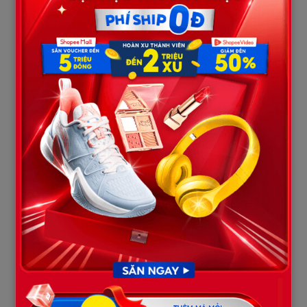
Tim tôi đập thình thịch. “Khám” ư? Suốt hai tháng không lấy một
đồng, tối nào cũng đến, và giờ lại kín đáo trong buồng với một cô
gái trẻ?
Tôi đứng trước ngưỡng cửa, vừa muốn xông vào, vừa sợ sự thật
mình sắp nhìn thấy.
Tôi hít một hơi thật sâu, rồi gạt cửa bước vào. Cảnh tượng
trước mắt khiến tim tôi như rơi xuống vực: chồng tôi ngồi sát
bên H., tay đặt lên vai cô ta, còn H. thì ngước nhìn anh với ánh
mắt lạ lùng, chẳng giống một bệnh nhân với bác sĩ chút nào.
Trên bàn chẳng có ống nghe, chẳng có thuốc men, chỉ có chén
trà còn bốc khói.
Tôi chết lặng vài giây, rồi gằn giọng:
– “Khám bệnh kiểu này à? Hai tháng nay anh bỏ mặc vợ con ở
nhà, hóa ra là để đến đây uống trà, trò chuyện thân mật thế này
sao?”
Chồng tôi giật mình, lúng túng đứng bật dậy: