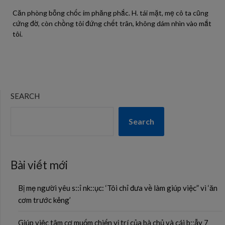
Căn phòng bỗng chốc im phăng phắc. H. tái mặt, mẹ cô ta cũng
cứng đờ, còn chồng tôi đứng chết trân, không dám nhìn vào mắt
tôi.
SEARCH
Search
Bài viết mới
Bị mẹ người yêu s::ỉ nk::ục: ‘Tôi chỉ đưa về làm giúp việc” vì ‘ăn
cơm trước kẻng’
Giúp việc tâm cơ muốm chiến vị trí của bà chủ và cái b;;ẫy 7