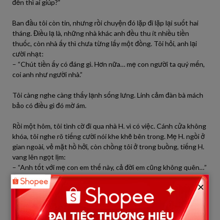
đến thì ai giúp?”
Ban đầu tôi còn tin, nhưng rồi chuyện đó lặp đi lặp lại suốt hai
tháng. Điều lạ là, những nhà khác anh đều thu ít nhiều tiền
thuốc, còn nhà ấy thì chưa từng lấy một đồng. Tôi hỏi, anh lại
cười nhạt:
– “Chút tiền ấy có đáng gì. Hơn nữa… mẹ con người ta quý mến,
coi anh như người nhà.”
Tôi càng nghe càng thấy lạnh sống lưng. Linh cảm đàn bà mách
bảo có điều gì đó mờ ám.
Rồi một hôm, tôi tình cờ đi qua nhà H. vì có việc. Cánh cửa không
khóa, tôi nghe rõ tiếng cười nói khe khẽ bên trong. Mẹ H. ngồi ở
gian ngoài, vẻ mặt hồ hởi, còn chồng tôi ở trong buồng, tiếng H.
vang lên ngọt lịm:
– “Anh tốt với mẹ con em thế này, cả đời em cũng không quên…”
×
Tôi chết lặng, toàn thân run lên. Chưa kịp định thần thì mẹ H.
bước ra, nhìn thấy tôi liền thoáng giật mình, rồi vội cười gượng:
– “Ôi, vợ bác sĩ đến à? Con vào chơi, bác sĩ đang… khám cho H.
trong buồng.”