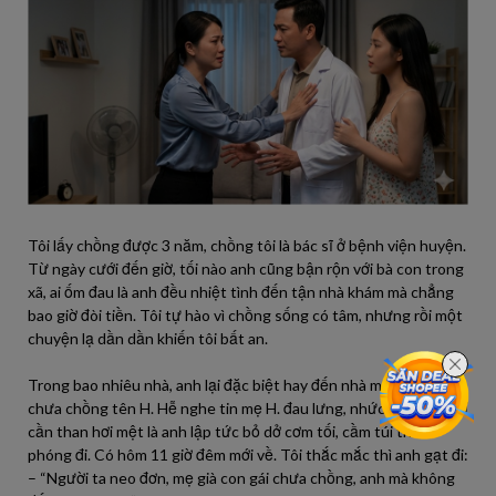
Tôi lấy chồng được 3 năm, chồng tôi là bác sĩ ở bệnh viện huyện.
Từ ngày cưới đến giờ, tối nào anh cũng bận rộn với bà con trong
xã, ai ốm đau là anh đều nhiệt tình đến tận nhà khám mà chẳng
bao giờ đòi tiền. Tôi tự hào vì chồng sống có tâm, nhưng rồi một
chuyện lạ dần dần khiến tôi bất an.
Trong bao nhiêu nhà, anh lại đặc biệt hay đến nhà một cô gái trẻ
chưa chồng tên H. Hễ nghe tin mẹ H. đau lưng, nhức mỏi, hay chỉ
cần than hơi mệt là anh lập tức bỏ dở cơm tối, cầm túi thuốc
phóng đi. Có hôm 11 giờ đêm mới về. Tôi thắc mắc thì anh gạt đi:
– “Người ta neo đơn, mẹ già con gái chưa chồng, anh mà không