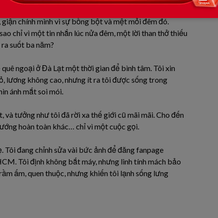
n, giận chính mình vì sự bồng bột và mệt mỏi đêm đó.
ao chỉ vì một tin nhắn lúc nửa đêm, một lời than thở thiếu
ỏ ra suốt ba năm?
quê ngoại ở Đà Lạt một thời gian để bình tâm. Tôi xin
, lương không cao, nhưng ít ra tôi được sống trong
hìn ánh mắt soi mói.
t, và tưởng như tôi đã rời xa thế giới cũ mãi mãi. Cho đến
hướng hoàn toàn khác… chỉ vì một cuộc gọi.
ẹ. Tôi đang chỉnh sửa vài bức ảnh để đăng fanpage
P.HCM. Tôi định không bắt máy, nhưng linh tính mách bảo
 trầm ấm, quen thuộc, nhưng khiến tôi lạnh sống lưng