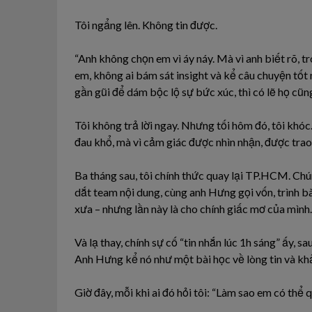
Tôi ngẩng lên. Không tin được.
“Anh không chọn em vì áy náy. Mà vì anh biết rõ, 
em, không ai bám sát insight và kể câu chuyện tố
gần gũi để dám bộc lộ sự bức xúc, thì có lẽ họ cũn
Tôi không trả lời ngay. Nhưng tối hôm đó, tôi khóc.
đau khổ, mà vì cảm giác được nhìn nhận, được trao 
Ba tháng sau, tôi chính thức quay lại TP.HCM. Chú
dắt team nội dung, cùng anh Hưng gọi vốn, trình b
xưa – nhưng lần này là cho chính giấc mơ của mình.
Và lạ thay, chính sự cố “tin nhắn lúc 1h sáng” ấy, s
Anh Hưng kể nó như một bài học về lòng tin và khả
Giờ đây, mỗi khi ai đó hỏi tôi: “Làm sao em có thể 