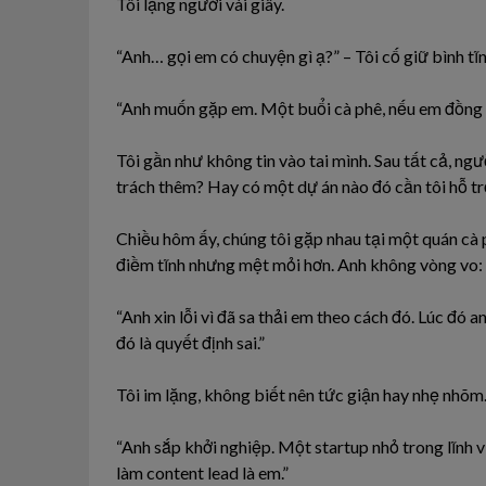
Tôi lặng người vài giây.
“Anh… gọi em có chuyện gì ạ?” – Tôi cố giữ bình tĩn
“Anh muốn gặp em. Một buổi cà phê, nếu em đồng ý.
Tôi gần như không tin vào tai mình. Sau tất cả, ngư
trách thêm? Hay có một dự án nào đó cần tôi hỗ t
Chiều hôm ấy, chúng tôi gặp nhau tại một quán cà 
điềm tĩnh nhưng mệt mỏi hơn. Anh không vòng vo:
“Anh xin lỗi vì đã sa thải em theo cách đó. Lúc đó an
đó là quyết định sai.”
Tôi im lặng, không biết nên tức giận hay nhẹ nhõm
“Anh sắp khởi nghiệp. Một startup nhỏ trong lĩnh 
làm content lead là em.”