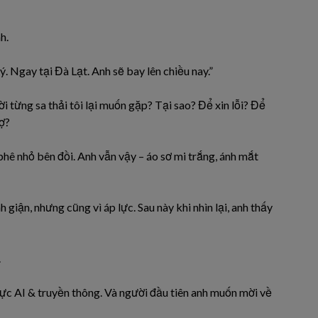
h.
 Ngay tại Đà Lạt. Anh sẽ bay lên chiều nay.”
ời từng sa thải tôi lại muốn gặp? Tại sao? Để xin lỗi? Để
rợ?
phê nhỏ bên đồi. Anh vẫn vậy – áo sơ mi trắng, ánh mắt
h giận, nhưng cũng vì áp lực. Sau này khi nhìn lại, anh thấy
.
vực AI & truyền thông. Và người đầu tiên anh muốn mời về