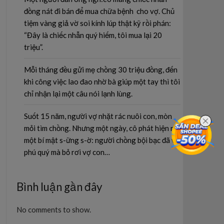
đồng nát đi bán để mua chữa bệnh cho vợ. Chủ
tiệm vàng giả vờ soi kính lúp thật kỹ rồi phán:
“Đây là chiếc nhẫn quý hiếm, tôi mua lại 20
triệu”.
Mỗi tháng đều gửi mẹ chồng 30 triệu đồng, đến
khi công việc lao đao nhờ bà giúp một tay thì tôi
chỉ nhận lại một câu nói lạnh lùng.
Suốt 15 năm, người vợ nhặt rác nuôi con, mòn
mỏi tìm chồng. Nhưng một ngày, cô phát hiện ra
một bí mật s-ững s-ờ: người chồng bội bạc đã vì
phú quý mà bỏ rơi vợ con…
Bình luận gần đây
No comments to show.