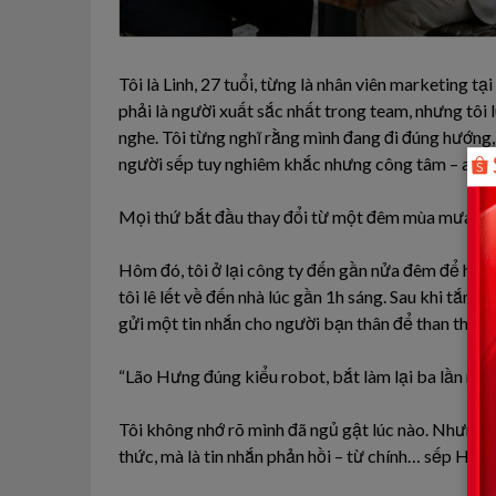
Tôi là Linh, 27 tuổi, từng là nhân viên marketing
phải là người xuất sắc nhất trong team, nhưng tôi 
nghe. Tôi từng nghĩ rằng mình đang đi đúng hướng,
người sếp tuy nghiêm khắc nhưng công tâm – anh
Mọi thứ bắt đầu thay đổi từ một đêm mùa mưa th
Hôm đó, tôi ở lại công ty đến gần nửa đêm để hoàn
tôi lê lết về đến nhà lúc gần 1h sáng. Sau khi tắm q
gửi một tin nhắn cho người bạn thân để than thở:
“Lão Hưng đúng kiểu robot, bắt làm lại ba lần một 
Tôi không nhớ rõ mình đã ngủ gật lúc nào. Nhưng đ
thức, mà là tin nhắn phản hồi – từ chính… sếp Hưng