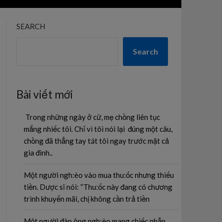
SEARCH
Search
Bài viết mới
Trong những ngày ở cữ, mẹ chồng liên tục
mắng nhiếc tôi. Chỉ vì tôi nói lại đúng một câu,
chồng đã thẳng tay tát tôi ngay trước mặt cả
gia đình..
Một người ngh:èo vào mua thu:ốc nhưng thiếu
tiền. Dược sĩ nói: “Thu:ốc này đang có chương
trình khuyến mãi, chị không cần trả tiền
Một người đàn ông ngh:èo mang chiếc nhẫn