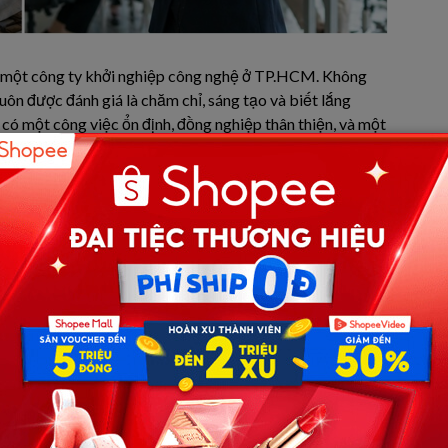
 tại một công ty khởi nghiệp công nghệ ở TP.HCM. Không
luôn được đánh giá là chăm chỉ, sáng tạo và biết lắng
 có một công việc ổn định, đồng nghiệp thân thiện, và một
 Hưng, giám đốc bộ phận.
áng Hai.
 thiện một proposal quan trọng. Mắt cay xè vì mệt mỏi,
ua loa, tôi nằm vật ra giường, tay vẫn cầm điện thoại, định
cái slide. Mình mà là vợ lão chắc đập laptop cho tỉnh.”
iều khiến tôi tỉnh giấc không phải là tiếng đồng hồ báo
.