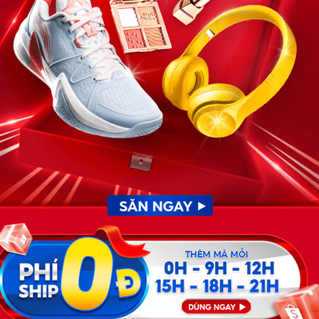
8h sáng nay.”
nh sếp Hưng. Tim tôi đập loạn. Tôi cố nuốt từng ngụm
 quầng. Anh Hưng ngồi đó, ánh mắt bình thản nhưng lạnh
ếng, không một câu chỉ trích nặng nề. Anh chỉ nói đúng
 nữa. Chúng ta nên dừng lại ở đây.”
trống, không lời chia tay đồng nghiệp. Chỉ là một cô gái
óc quay cuồng, trái tim rối loạn bởi sự tiếc nuối, xấu hổ
. Hồ sơ xin việc bị từ chối liên tục. Trong ngành nhỏ bé
 phỏng vấn nhận ra tôi từng bị sa thải vì “lỗi cá nhân”, là
 loáng thoáng từ một người quen trong ngành: “Linh hả?