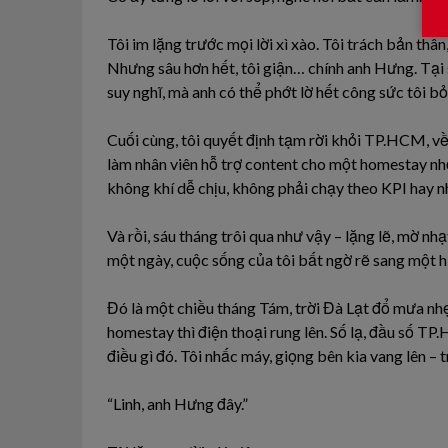
Tôi im lặng trước mọi lời xì xào. Tôi trách bản thâ
Nhưng sâu hơn hết, tôi giận… chính anh Hưng. Tại s
suy nghĩ, mà anh có thể phớt lờ hết công sức tôi b
Cuối cùng, tôi quyết định tạm rời khỏi TP.HCM, về 
làm nhân viên hỗ trợ content cho một homestay nhỏ
không khí dễ chịu, không phải chạy theo KPI hay n
Và rồi, sáu tháng trôi qua như vậy – lặng lẽ, mờ nhạ
một ngày, cuộc sống của tôi bất ngờ rẽ sang một 
Đó là một chiều tháng Tám, trời Đà Lạt đổ mưa nh
homestay thì điện thoại rung lên. Số lạ, đầu số T
điều gì đó. Tôi nhấc máy, giọng bên kia vang lên –
“Linh, anh Hưng đây.”