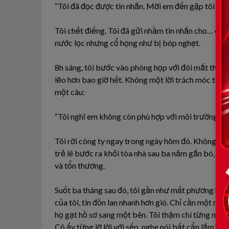
“Tôi đã đọc được tin nhắn. Mời em đến gặp tôi lúc 
Tôi chết điếng. Tôi đã gửi nhầm tin nhắn cho… chí
nước lọc nhưng cổ họng như bị bóp nghẹt.
8h sáng, tôi bước vào phòng họp với đôi mắt thâm
lẽo hơn bao giờ hết. Không một lời trách móc to ti
một câu:
“Tôi nghĩ em không còn phù hợp với môi trường này
Tôi rời công ty ngay trong ngày hôm đó. Không kèn 
trẻ lê bước ra khỏi tòa nhà sau ba năm gắn bó, đầu 
và tổn thương.
Suốt ba tháng sau đó, tôi gần như mất phương hướng
của tôi, tin đồn lan nhanh hơn gió. Chỉ cần một người
họ gạt hồ sơ sang một bên. Tôi thậm chí từng nghe
Cô ấy từng lỡ lời với sếp, nghe nói bất cẩn lắm.”