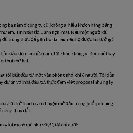
trong ba năm ở công ty cũ, không ai hiểu khách hàng bằng
t như em. Tin nhắn đó… anh nghĩ mãi. Nếu một người đủ
g đủ trung thực để gắn bó dài lâu, nếu họ được tin tưởng.”
 Lần đầu tiên sau nửa năm, tôi khóc không vì tiếc nuối hay
cơ hội thứ hai.
ng tôi bắt đầu từ một văn phòng nhỏ, chỉ 6 người. Tôi dẫn
ày dự án với nhà đầu tư, thức đêm viết proposal như ngày
au này lại trở thành câu chuyện mở đầu trong buổi pitching.
 năng thay đổi.
quay lại mạnh mẽ như vậy?”, tôi chỉ cười: