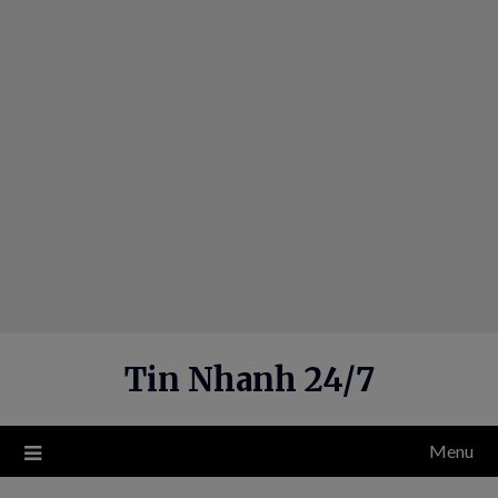
Skip
to
content
Tin Nhanh 24/7
Menu