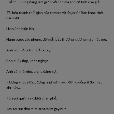
Chỉ có… Hùng đang làm gì đó với con mà anh cố tình che giấu.
Tôi kéo thanh thời gian của camera về đoạn lúc Bon khóc thét
dài nhất.
Hình ảnh hiện lên.
Hùng bước vào phòng, đôi mắt bất thường, gương mặt méo mó.
Anh bịt miệng Bon bằng tay.
Bon quẫy đạp, khóc nghẹn.
Anh còn nói nhỏ, giọng đáng sợ:
– Đừng khóc nữa… đừng như mẹ mày… đừng giống ả đó… tao
xin mày…
Tôi ngã quỵ ngay dưới chân ghế.
Tay tôi run đến mức suýt bấm gãy nút.