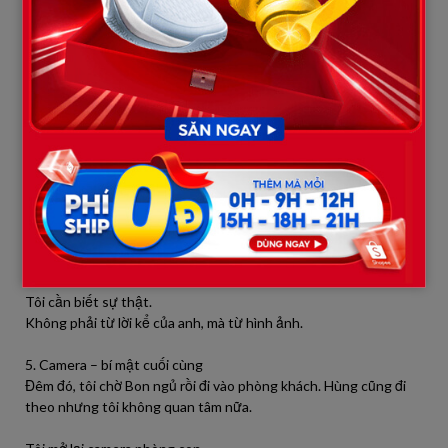
– Anh không biết! Anh chỉ biết… mỗi lần gần 3 giờ sáng… anh
luôn nghe tiếng bước chân. Và camera… camera lúc nào cũng
bắt được bóng người đó.
Tôi bật khóc:
– Anh giết chị họ tôi… mà cưới tôi làm vợ?
Hùng ôm mặt, khóc nức như một đứa trẻ.
Tôi đứng dậy, ôm Bon vào lòng, đầu óc quay cuồng.
Tôi cần xem camera.
Tôi cần biết sự thật.
Không phải từ lời kể của anh, mà từ hình ảnh.
5. Camera – bí mật cuối cùng
Đêm đó, tôi chờ Bon ngủ rồi đi vào phòng khách. Hùng cũng đi
theo nhưng tôi không quan tâm nữa.