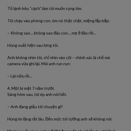
Tủ lạnh kêu “cạch” làm tôi muốn rụng tim.
Tôi chạy vào phòng con, ôm nó thật chặt, miệng lắp bắp:
– Không sao… không sao đâu con… mẹ ở đây rồi…
Hùng xuất hiện sau lưng tôi.
Anh không nhìn tôi, chỉ nhìn vào cũi – chính xác là chỗ mà
camera vừa ghi lại. Môi anh run run:
– Lại nữa rồi…
4. Một bí mật 7 năm trước
Sáng hôm sau, tôi ép anh nói hết.
– Anh đang giấu tôi chuyện gì?
Hùng im lặng rất lâu. Đến mức tôi tưởng anh sẽ không nói.