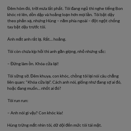
Đêm hôm đó, trời mưa lất phất. Tôi đang ngủ thì nghe tiếng Bon
khóc ré lên, dồn dập và hoảng loạn hơn mọi lần. Tôi bật dậy
theo phản xạ, nhưng Hùng – nằm phía ngoài – đột ngột chống
tay bật dậy trước tôi.
Ánh mắt anh rất lạ. Rất… hoảng.
Tôi còn chưa kịp hỏi thì anh gằn giọng, nhỏ nhưng sắc:
– Đừng làm ồn. Khóa cửa lại!
Tôi sững sờ. Đêm khuya, con khóc, chồng tôi lại nói câu chẳng
liên quan: “Khóa cửa lại”. Cách anh nói, giống như đang sợ ai đó,
hoặc đang muốn… nhốt ai đó?
Tôi run run:
– Anh nói gì vậy? Con khóc kìa!
Hùng trừng mắt nhìn tôi, dữ dội đến mức tôi tái mặt.