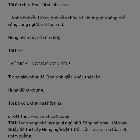
Tôi ôm chặt Bon, lùi về phía cửa.
– Anh bệnh rồi, Hùng. Anh cần chữa trị. Nhưng tôi không thể
sống cùng người như anh nữa.
Hùng nhào tới, cố kéo tôi lại.
Tôi hét:
– ĐỪNG ĐỤNG VÀO CON TÔI!
Trong giây phút đó, Bon tỉnh giấc, khóc thét lên.
Hùng đứng khựng.
Tôi bế con, chạy ra khỏi nhà.
6. Kết thúc – và twist cuối cùng
Tôi bế con sang nhà bà ngoại ngủ nhờ. Sáng hôm sau, tôi quay
lại lấy đồ thì thấy Hùng ngồi bệt trước cửa, râu ria tua tủa, mắt
thâm quầng.