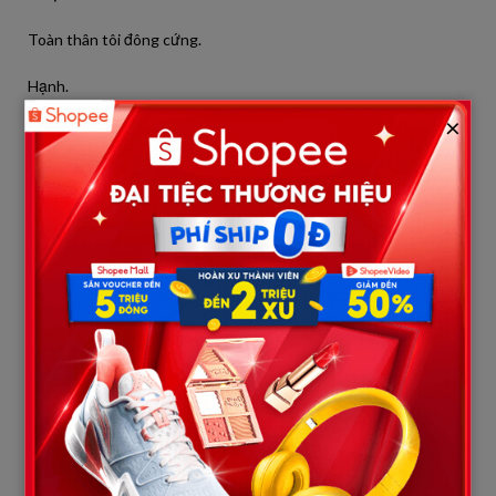
Toàn thân tôi đông cứng.
Hạnh.
Chị họ tôi.
×
Người đã mất trong vụ tai nạn bí ẩn năm đó.
Người mà cả gia đình tôi từng nghi ngờ bị ai đó đâm rồi bỏ chạy.
Tôi há miệng mà không nói được thành lời.
Hùng tiếp tục, giọng vỡ ra:
– Cô ấy… từ hôm đó… thỉnh thoảng xuất hiện trong giấc mơ
anh. Đêm Bon khóc… anh cảm giác như cô ấy đang đứng ở cạnh
cũi…
Tôi không thở nổi.
– Anh nghĩ… Hạnh đang về tìm anh? – tôi nghẹn.
Hùng ôm đầu: