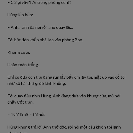
– Cái gì vậy?! Ai trong phòng con!?
Hùng lắp bắp:
– Anh… anh đã nói rồi… nó quay lại…
Tôi bật đèn khắp nhà, lao vào phòng Bon.
Không có ai.
Hoàn toàn trống.
Chỉ có đứa con trai đang run lẩy bẩy ôm lấy tôi, mặt úp vào cổ tôi
như sợ hãi thứ gì đó kinh khủng.
Tôi quay đầu nhìn Hùng. Anh đang dựa vào khung cửa, mồ hôi
chảy ướt trán.
– “Nó” là ai? – tôi hỏi.
Hùng không trả lời. Anh thở dốc, rồi nói một câu khiến tôi lạnh