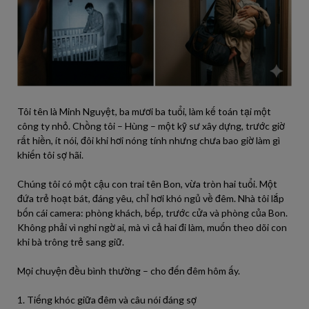
Tôi tên là Minh Nguyệt, ba mươi ba tuổi, làm kế toán tại một
công ty nhỏ. Chồng tôi – Hùng – một kỹ sư xây dựng, trước giờ
rất hiền, ít nói, đôi khi hơi nóng tính nhưng chưa bao giờ làm gì
khiến tôi sợ hãi.
Chúng tôi có một cậu con trai tên Bon, vừa tròn hai tuổi. Một
đứa trẻ hoạt bát, đáng yêu, chỉ hơi khó ngủ về đêm. Nhà tôi lắp
bốn cái camera: phòng khách, bếp, trước cửa và phòng của Bon.
Không phải vì nghi ngờ ai, mà vì cả hai đi làm, muốn theo dõi con
khi bà trông trẻ sang giữ.
Mọi chuyện đều bình thường – cho đến đêm hôm ấy.
1. Tiếng khóc giữa đêm và câu nói đáng sợ