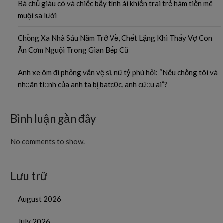
Bà chủ giàu có và chiếc bẫy tình ái khiến trai trẻ hám tiền mê
muội sa lưới
Chồng Xa Nhà Sáu Năm Trở Về, Chết Lặng Khi Thấy Vợ Con
Ăn Cơm Nguội Trong Gian Bếp Cũ
Anh xe ôm đi phỏng vấn vệ sĩ, nữ tỷ phú hỏi: “Nếu chồng tôi và
nh::ân tì::nh của anh ta bị batc0c, anh cứ::u ai”?
Bình luận gần đây
No comments to show.
Lưu trữ
August 2026
July 2026