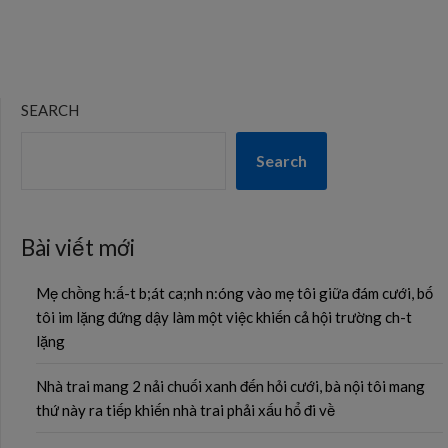
SEARCH
Search
Bài viết mới
Mẹ chồng h:ấ-t b;át ca;nh n:óng vào mẹ tôi giữa đám cưới, bố
tôi im lặng đứng dậy làm một việc khiến cả hội trường ch-t
lặng
Nhà trai mang 2 nải chuối xanh đến hỏi cưới, bà nội tôi mang
thứ này ra tiếp khiến nhà trai phải xấu hổ đi về