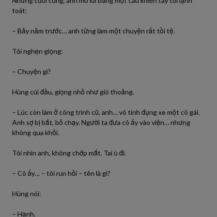
Nhưng cuối cùng, anh mở lời bằng một câu khiến tay tôi lạnh
toát:
– Bảy năm trước… anh từng làm một chuyện rất tồi tệ.
Tôi nghẹn giọng:
– Chuyện gì?
Hùng cúi đầu, giọng nhỏ như gió thoảng.
– Lúc còn làm ở công trình cũ, anh… vô tình đụng xe một cô gái.
Anh sợ bị bắt, bỏ chạy. Người ta đưa cô ấy vào viện… nhưng
không qua khỏi.
Tôi nhìn anh, không chớp mắt. Tai ù đi.
– Cô ấy… – tôi run hỏi – tên là gì?
Hùng nói:
– Hạnh.