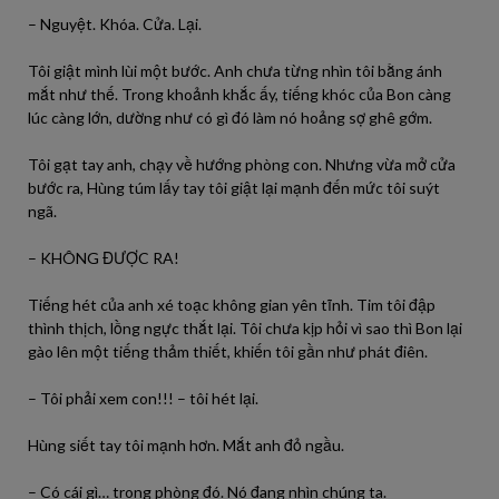
– Nguyệt. Khóa. Cửa. Lại.
Tôi giật mình lùi một bước. Anh chưa từng nhìn tôi bằng ánh
mắt như thế. Trong khoảnh khắc ấy, tiếng khóc của Bon càng
lúc càng lớn, dường như có gì đó làm nó hoảng sợ ghê gớm.
Tôi gạt tay anh, chạy về hướng phòng con. Nhưng vừa mở cửa
bước ra, Hùng túm lấy tay tôi giật lại mạnh đến mức tôi suýt
ngã.
– KHÔNG ĐƯỢC RA!
Tiếng hét của anh xé toạc không gian yên tĩnh. Tim tôi đập
thình thịch, lồng ngực thắt lại. Tôi chưa kịp hỏi vì sao thì Bon lại
gào lên một tiếng thảm thiết, khiến tôi gần như phát điên.
– Tôi phải xem con!!! – tôi hét lại.
Hùng siết tay tôi mạnh hơn. Mắt anh đỏ ngầu.
– Có cái gì… trong phòng đó. Nó đang nhìn chúng ta.