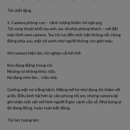
Tôi chết lặng.
2. Camera phòng con – cảnh tượng khiến tôi ngã quỵ
Tôi vùng thoát khỏi tay anh, lao về phía phòng khách – nơi đặt
màn hình xem camera. Tay tôi run đến mức bật không nổi. Hùng
đứng phía sau, mặt tái xanh như người không còn giọt máu.
Khi camera hiện lên, tôi nghẹn cả hơi thở.
Bon đang đứng trong cũi.
Nhưng nó không khóc nữa.
Nó đang nhìn lên… trần nhà.
Gương mặt nó trắng bệch. Miệng mở hé như đang thì thầm với
ai đó. Điều kinh hãi hơn là: căn phòng tối om, nhưng camera lại
ghi nhận một vệt mờ hình người ở góc cạnh cửa sổ. Như bóng ai
đó đang đứng, hoàn toàn bất động.
Tôi hét toáng lên: