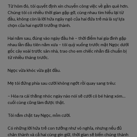
Từ hôm đó, tôi quyết định xin chuyển công việc về gần quê hơn.
Chúng tôi có nhiều thời gian gặp gỡ, cùng nhau tìm hiểu lại từ
đầu, không còn là lời hứa ngây ngô của hai đứa trẻ mà là sự lựa
chọn của hai người trưởng thành.
Hai năm sau, đúng vào ngày đầu hè – thời điểm hai gia đình gặp
nhau lần đầu tiên năm xưa – tôi quỳ xuống trước mặt Ngọc dưới
gốc cây xoài trước sân nhà, trao cho em chiếc nhẫn đã chuẩn bị
từ nhiều tháng trước.
Ngọc vừa khóc vừa gật đầu.
Mẹ tôi đứng phía sau cười không ngớt rồi quay sang trêu:
– Hóa ra cái thằng nhóc ngày nào nói sẽ cưới cô bé hàng xóm…
cuối cùng cũng làm được thật.
Tôi nắm chặt tay Ngọc, mỉm cười.
Có những lời hứa trẻ con tưởng như vô nghĩa, nhưng nếu đủ
chân thành và cả hai cùng gìn giữ, thời gian sẽ biến chúng thành