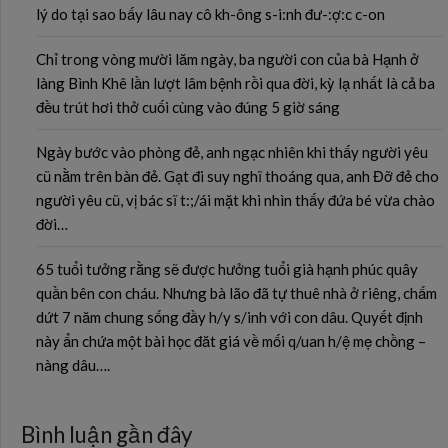
lý do tại sao bấy lâu nay cô kh-ông s-i:nh đư-:ợ:c c-on
Chỉ trong vòng mười lăm ngày, ba người con của bà Hạnh ở
làng Bình Khê lần lượt lâm bệnh rồi qua đời, kỳ lạ nhất là cả ba
đều trút hơi thở cuối cùng vào đúng 5 giờ sáng
Ngày bước vào phòng đẻ, anh ngạc nhiên khi thấy người yêu
cũ nằm trên bàn đẻ. Gạt đi suy nghĩ thoáng qua, anh Đỡ đẻ cho
người yêu cũ, vị bác sĩ t:;/ái mặt khi nhìn thấy đứa bé vừa chào
đời…
65 tuổi tưởng rằng sẽ được hưởng tuổi già hạnh phúc quây
quần bên con cháu. Nhưng bà lão đã tự thuê nhà ở riêng, chấm
dứt 7 năm chung sống đầy h/y s/inh với con dâu. Quyết định
này ẩn chứa một bài học đăt giá về mối q/uan h/ệ mẹ chồng –
nàng dâu….
Bình luận gần đây