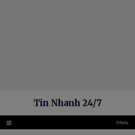
Skip
to
content
Tin Nhanh 24/7
Menu