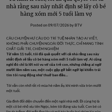
nhà rằng sau này nhất định sẽ lấy cô bé
hàng xóm mới 5 tuổi làm vợ
Posted on
09/07/2026
by
BTV
CÂU CHUYỆN HƯ CÂU DO TRÍ TUỆ NHÂN TẠO AI VIẾT,
KHÔNG PHẢI CHUYỆN NGOÀI ĐỜI THỰC, CHỈ MANG TÍNH
CHẤT GIẢI TRÍ, CHIÊM NGHIỆM
Từ năm 11 tuổi, tôi đã quả quyết với cả nhà rằng sau này
nhất định sẽ lấy cô bé hàng xóm mới 5 tuổi làm vợ. Ai cũng
nghĩ đó chỉ là lời nói vu vơ của trẻ con, nhưng chẳng ai ngờ
mười lăm năm sau, một cuộc gặp gỡ bất ngờ lại khiến trái
tim tôi rung động như thuở ban đầu…
Tôi vẫn còn nhớ rất rõ mùa hè năm ấy, khi mình vừa tròn mười
một tuổi.
Gia đình đối diện chuyển đến một ngôi nhà mới. Đi cùng họ là
một cô bé nhỏ xíu tên Ngọc, kém tôi đúng sáu tuổi. Con bé có
làn da trắng, đôi mắt đen láy và mái tóc buộc hai chùm lúc nào