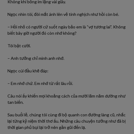
Không khí bỗng im lặng vài giây.
Ngọc nhìn tôi, đôi mắt ánh lên vẻ tinh nghịch như hồi còn bé.
– Hồi nhỏ có người cứ suốt ngày bảo em là “vợ tương lai”. Không
biết bây giờ người đó còn nhớ không?
Tôi bật cười.
– Anh tưởng chỉ mình anh nhớ.
Ngọc cúi đầu khẽ đáp:
– Em nhớ chứ. Em nhớ từ rất lâu rồi.
Câu nói ấy khiến mọi khoảng cách của mười lăm năm dường như
tan biến.
Sau buổi lễ, chúng tôi cùng đi bộ quanh con đường làng cũ, nhắc
lại từng kỷ niệm thời thơ ấu. Những câu chuyện tưởng như đã bị
thời gian phủ bụi lại trở nên gần gũi đến lạ.