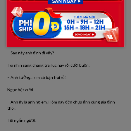
– Cuối cùng anh cũng về rồi.
Tôi gượng cười đưa bó hoa:
– Chúc mừng em tốt nghiệp.
Ngọc nhận lấy rồi bất ngờ hỏi:
– Sao nãy anh định đi vậy?
Tôi nhìn sang chàng trai lúc nãy rồi cười buồn:
– Anh tưởng… em có bạn trai rồi.
Ngọc bật cười.
– Anh ấy là anh họ em. Hôm nay đến chụp ảnh cùng gia đình
thôi.
Tôi ngẩn người.