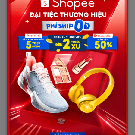
Đúng lúc định bước tới chúc mừng, tôi bỗng khựng lại.
Bên cạnh Ngọc là một chàng trai cao ráo đang ôm bó hoa lớn, cả
hai còn cười nói rất vui vẻ.
Tim tôi như chùng xuống.
Tôi tự nhủ có lẽ mình đã về quá muộn.
Tôi lặng lẽ quay người định rời đi thì bất ngờ nghe thấy phía sau
có tiếng gọi lớn:
– Anh Nam!
Tôi quay lại.
Ngọc đang chạy về phía mình.
Em mỉm cười rạng rỡ: