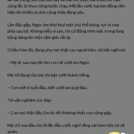
cũng lắc lư theo từng bước chạy. Mỗi lần cười, hai lúm đồng tiền
hiện lên khiến ai nhìn cũng thấy đáng yêu.
Lần đầu gặp, Ngọc ôm khư khư một chú thỏ bông, rụt rè nép
phía sau bố. Không hiểu vì sao, tôi cứ đứng nhìn mãi, trong lòng
bỗng dâng lên một cảm giác rất lạ.
Chiều hôm đó, đang phụ mẹ nhặt rau ngoài hiên, tôi bất ngờ nói:
– Mẹ ơi, sau này lớn lên con sẽ cưới em Ngọc.
Mẹ tôi đang rửa bát thì bật cười thành tiếng.
– Con mới tí tuổi đầu, biết cưới xin là gì đâu.
Tôi vẫn nghiêm túc đáp:
– Con nói thật đấy. Em ấy dễ thương nhất con từng gặp.
Mẹ chỉ xoa đầu tôi rồi lắc đầu cười, nghĩ rằng vài hôm nữa tôi sẽ
quên.