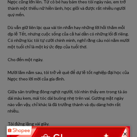
Ngọc cũng lớn lên. Từ cô bé hay bám theo tôi ngày nào, em trở
thành một thiếu nữ hiền lành, học giỏi và được rất nhiều người
quý mến.
Dù vẫn giữ liên lạc qua vài tin nhắn hay những lời hỏi thăm mỗi
dịp lễ Tết, nhưng cuộc sống của cả hai dần có những lối đi riêng.
Có những lúc tôi tự cười chính mình, nghĩ rằng câu nói năm mười
một tuổi chỉ là một ký ức đẹp của tuổi thơ.
Cho đến một ngày.
Mười lăm năm sau, tôi trở về quê để dự lễ tốt nghiệp đại học của
Ngọc theo lời mời của gia đình.
Giữa sân trường đông nghịt người, tôi nhìn thấy em trong tà áo
dài màu kem, mái tóc dài buông nhẹ trên vai. Gương mặt ngày
nào vẫn vậy, chỉ khác là đã trưởng thành và dịu dàng hơn rất
nhiều.
Tôi đứng lặng vài giây.
×
Bó hoa cúc họa mi trên tay bỗng trở nên nặng trĩu.