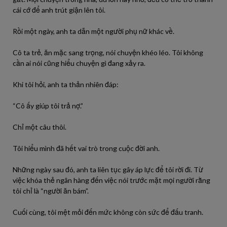
cái cớ để anh trút giận lên tôi.
Rồi một ngày, anh ta dẫn một người phụ nữ khác về.
Cô ta trẻ, ăn mặc sang trọng, nói chuyện khéo léo. Tôi không
cần ai nói cũng hiểu chuyện gì đang xảy ra.
Khi tôi hỏi, anh ta thản nhiên đáp:
“Cô ấy giúp tôi trả nợ.”
Chỉ một câu thôi.
Tôi hiểu mình đã hết vai trò trong cuộc đời anh.
Những ngày sau đó, anh ta liên tục gây áp lực để tôi rời đi. Từ
việc khóa thẻ ngân hàng đến việc nói trước mặt mọi người rằng
tôi chỉ là “người ăn bám”.
Cuối cùng, tôi mệt mỏi đến mức không còn sức để đấu tranh.