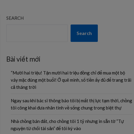
SEARCH
Search
Bài viết mới
“Mười hai triệu! Tận mười hai triệu đồng chỉ để mua một bộ
váy mặc đúng một buổi! Ở quê mình, số tiền ấy đủ để trang trải
cả tháng trời
Ngay sau khi bác sĩ thông báo tôi bị mất thị lực tạm thời, chồng
tôi công khai đưa nhân tình về sống chung trong biệt thự
Nhà chồng bán đất, cho chồng tôi 1 tỷ nhưng in sẵn tờ “Tự
nguyện từ chối tài sản” để tôi ký vào