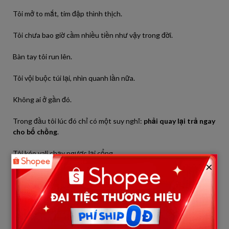
Tôi mở to mắt, tim đập thình thịch.
Tôi chưa bao giờ cầm nhiều tiền như vậy trong đời.
Bàn tay tôi run lên.
Tôi vội buộc túi lại, nhìn quanh lần nữa.
Không ai ở gần đó.
Trong đầu tôi lúc đó chỉ có một suy nghĩ:
phải quay lại trả ngay
cho bố chồng
.
Tôi kéo vali chạy ngược lại cổng.
×
Nhưng khi đến nơi, tôi thấy cổng đã đóng.
Tôi gọi:
“Bố ơi!”