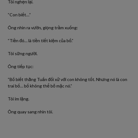
Tôi nghẹn lại.
“Con biết…”
Ông nhìn ra vườn, giọng trầm xuống:
“Tiền đó… là tiền tiết kiệm của bố.”
Tôi sững người.
Ông tiếp tục:
“Bố biết thằng Tuấn đối xử với con không tốt. Nhưng nó là con
trai bố… bố không thể bỏ mặc nó.”
Tôi im lặng.
Ông quay sang nhìn tôi.