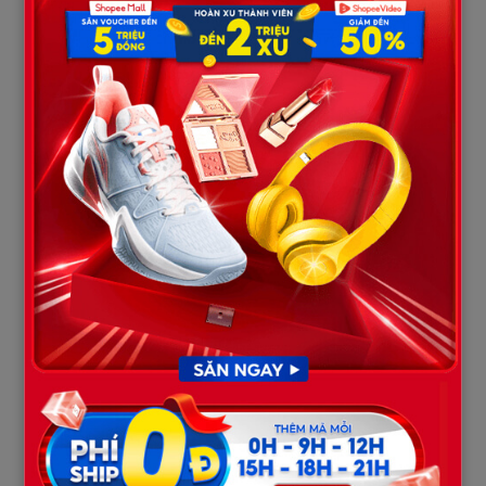
Không có tiếng trả lời.
Tôi gọi thêm vài lần.
Cuối cùng mẹ chồng tôi bước ra.
Bà nhìn tôi với ánh mắt khó chịu.
“Cô quay lại làm gì?”
Tôi lúng túng giơ chiếc túi.
“Bố… nhờ con vứt cái này… nhưng con nghĩ…”
Bà chưa để tôi nói hết câu đã gắt:
“Ông ấy ra vườn sau rồi.”
Tôi bước vào sân.
Bố chồng tôi đang ngồi trên chiếc ghế gỗ cũ dưới gốc xoài.