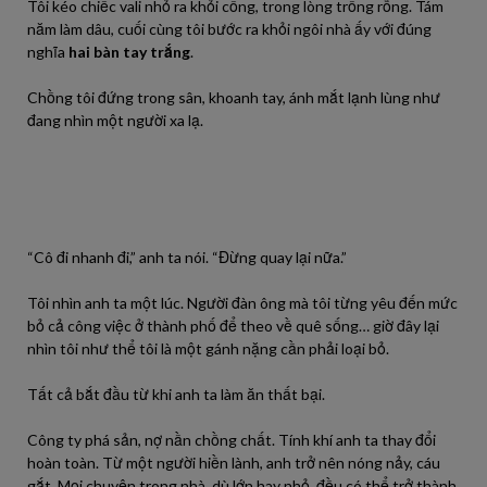
Tôi kéo chiếc vali nhỏ ra khỏi cổng, trong lòng trống rỗng. Tám
năm làm dâu, cuối cùng tôi bước ra khỏi ngôi nhà ấy với đúng
nghĩa
hai bàn tay trắng
.
Chồng tôi đứng trong sân, khoanh tay, ánh mắt lạnh lùng như
đang nhìn một người xa lạ.
“Cô đi nhanh đi,” anh ta nói. “Đừng quay lại nữa.”
Tôi nhìn anh ta một lúc. Người đàn ông mà tôi từng yêu đến mức
bỏ cả công việc ở thành phố để theo về quê sống… giờ đây lại
nhìn tôi như thể tôi là một gánh nặng cần phải loại bỏ.
Tất cả bắt đầu từ khi anh ta làm ăn thất bại.
Công ty phá sản, nợ nần chồng chất. Tính khí anh ta thay đổi
hoàn toàn. Từ một người hiền lành, anh trở nên nóng nảy, cáu
gắt. Mọi chuyện trong nhà, dù lớn hay nhỏ, đều có thể trở thành