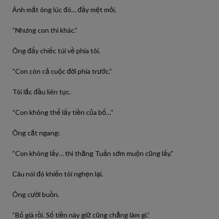
Ánh mắt ông lúc đó… đầy mệt mỏi.
“Nhưng con thì khác.”
Ông đẩy chiếc túi về phía tôi.
“Con còn cả cuộc đời phía trước.”
Tôi lắc đầu liên tục.
“Con không thể lấy tiền của bố…”
Ông cắt ngang:
“Con không lấy… thì thằng Tuấn sớm muộn cũng lấy.”
Câu nói đó khiến tôi nghẹn lại.
Ông cười buồn.
“Bố già rồi. Số tiền này giữ cũng chẳng làm gì.”