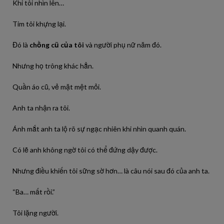
Khi tôi nhìn lên…
Tim tôi khựng lại.
Đó là
chồng cũ của tôi
và người phụ nữ năm đó.
Nhưng họ trông khác hẳn.
Quần áo cũ, vẻ mặt mệt mỏi.
Anh ta nhận ra tôi.
Ánh mắt anh ta lộ rõ sự ngạc nhiên khi nhìn quanh quán.
Có lẽ anh không ngờ tôi có thể đứng dậy được.
Nhưng điều khiến tôi sững sờ hơn… là câu nói sau đó của anh ta.
“Ba… mất rồi.”
Tôi lặng người.