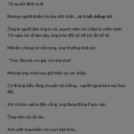
Tôi quyết định ra đi.
Nhưng người khiến tôi day dứt nhất… lại là
bố chồng tôi
.
Ông là người đàn ông ít nói, quanh năm chỉ chăm lo vườn tược.
Từ ngày tôi về làm dâu, ông luôn đối xử với tôi rất tử tế.
Mỗi lần chồng tôi nổi nóng, ông thường khẽ nói:
“Thôi, đàn bà con gái, nói nhẹ thôi.”
Nhưng ông chưa bao giờ thật sự can thiệp.
Có lẽ ông hiểu rằng chuyện vợ chồng… người ngoài khó mà thay
đổi.
Khi tôi kéo vali ra đến cổng, ông đang đứng ở góc sân.
Ông nhìn tôi rất lâu.
Ánh mắt ông khiến tôi suýt bật khóc.