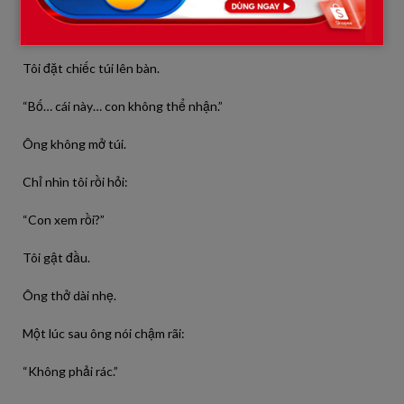
Ông nhìn tôi quay lại, ánh mắt vẫn bình thản.
Tôi đặt chiếc túi lên bàn.
“Bố… cái này… con không thể nhận.”
Ông không mở túi.
Chỉ nhìn tôi rồi hỏi:
“Con xem rồi?”
Tôi gật đầu.
Ông thở dài nhẹ.
Một lúc sau ông nói chậm rãi:
“Không phải rác.”