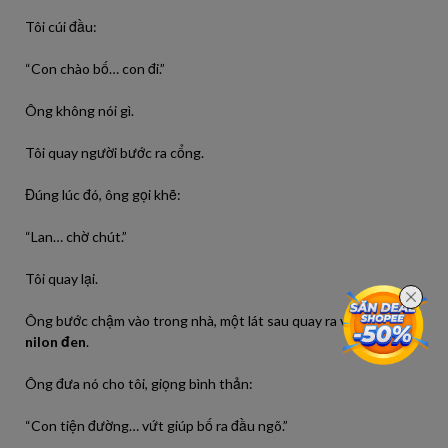
Tôi cúi đầu:
“Con chào bố… con đi.”
Ông không nói gì.
Tôi quay người bước ra cổng.
Đúng lúc đó, ông gọi khẽ:
“Lan… chờ chút.”
Tôi quay lại.
Ông bước chậm vào trong nhà, một lát sau quay ra với
một túi
nilon đen
.
Ông đưa nó cho tôi, giọng bình thản:
“Con tiện đường… vứt giúp bố ra đầu ngõ.”