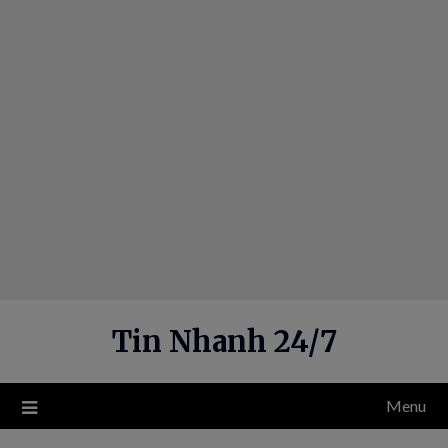
Skip
to
content
Tin Nhanh 24/7
Menu