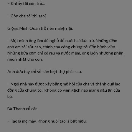
– Khi ấy tôi còn trẻ…
– Còn cha tôi thì sao?
Giọng Minh Quân trở nên nghẹn lại.
– Một mình ông làm đủ nghề để nuôi hai đứa trẻ. Những đêm
anh em tôi sốt cao, chính cha cõng chúng tôi đến bệnh viện.
Những bữa cơm chỉ có rau và nước mắm, ông luôn nhường phần
ngon nhất cho con.
Anh đưa tay chỉ về căn biệt thự phía sau.
– Ngôi nhà này được xây bằng mồ hôi của cha và thành quả lao
động của chúng tôi. Không có viên gạch nào mang dấu ấn của
bà.
Bà Thanh cố cãi:
– Tao là mẹ mày. Không nuôi tao là bất hiếu.