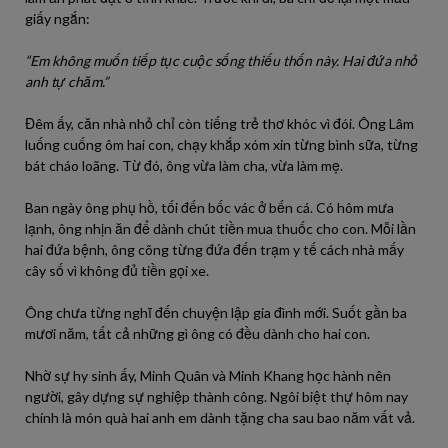
giấy ngắn:
“Em không muốn tiếp tục cuộc sống thiếu thốn này. Hai đứa nhỏ
anh tự chăm.”
Đêm ấy, căn nhà nhỏ chỉ còn tiếng trẻ thơ khóc vì đói. Ông Lâm
luống cuống ôm hai con, chạy khắp xóm xin từng bình sữa, từng
bát cháo loãng. Từ đó, ông vừa làm cha, vừa làm mẹ.
Ban ngày ông phụ hồ, tối đến bốc vác ở bến cá. Có hôm mưa
lạnh, ông nhịn ăn để dành chút tiền mua thuốc cho con. Mỗi lần
hai đứa bệnh, ông cõng từng đứa đến trạm y tế cách nhà mấy
cây số vì không đủ tiền gọi xe.
Ông chưa từng nghĩ đến chuyện lập gia đình mới. Suốt gần ba
mươi năm, tất cả những gì ông có đều dành cho hai con.
Nhờ sự hy sinh ấy, Minh Quân và Minh Khang học hành nên
người, gây dựng sự nghiệp thành công. Ngôi biệt thự hôm nay
chính là món quà hai anh em dành tặng cha sau bao năm vất vả.