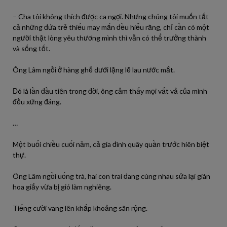
– Cha tôi không thích được ca ngợi. Nhưng chúng tôi muốn tất
cả những đứa trẻ thiếu may mắn đều hiểu rằng, chỉ cần có một
người thật lòng yêu thương mình thì vẫn có thể trưởng thành
và sống tốt.
Ông Lâm ngồi ở hàng ghế dưới lặng lẽ lau nước mắt.
Đó là lần đầu tiên trong đời, ông cảm thấy mọi vất vả của mình
đều xứng đáng.
…
Một buổi chiều cuối năm, cả gia đình quây quần trước hiên biệt
thự.
Ông Lâm ngồi uống trà, hai con trai đang cùng nhau sửa lại giàn
hoa giấy vừa bị gió làm nghiêng.
Tiếng cười vang lên khắp khoảng sân rộng.