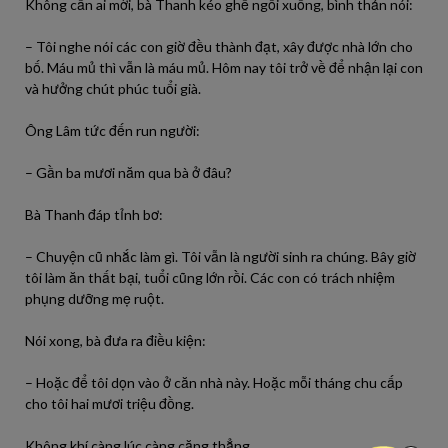
Không cần ai mời, bà Thanh kéo ghế ngồi xuống, bình thản nói:
– Tôi nghe nói các con giờ đều thành đạt, xây được nhà lớn cho
bố. Máu mủ thì vẫn là máu mủ. Hôm nay tôi trở về để nhận lại con
và hưởng chút phúc tuổi già.
Ông Lâm tức đến run người:
– Gần ba mươi năm qua bà ở đâu?
Bà Thanh đáp tỉnh bơ:
– Chuyện cũ nhắc làm gì. Tôi vẫn là người sinh ra chúng. Bây giờ
tôi làm ăn thất bại, tuổi cũng lớn rồi. Các con có trách nhiệm
phụng dưỡng mẹ ruột.
Nói xong, bà đưa ra điều kiện:
– Hoặc để tôi dọn vào ở căn nhà này. Hoặc mỗi tháng chu cấp
cho tôi hai mươi triệu đồng.
Không khí càng lúc càng căng thẳng.