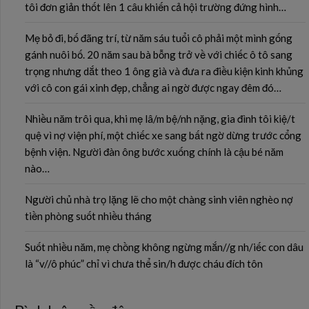
tôi đơn giản thốt lên 1 câu khiến cả hội trường đứng hình…
Mẹ bỏ đi, bố đãng trí, từ năm sáu tuổi cô phải một mình gống
gánh nuôi bố. 20 năm sau bà bỗng trở về với chiếc ô tô sang
trọng nhưng dắt theo 1 ông già và đưa ra điều kiện kinh khủng
với cô con gái xinh đẹp, chẳng ai ngờ được ngay đêm đó…
Nhiều năm trôi qua, khi mẹ lâ/m bệ/nh nặng, gia đình tôi kiệ/t
quệ vì nợ viện phí, một chiếc xe sang bất ngờ dừng trước cổng
bệnh viện. Người đàn ông bước xuống chính là cậu bé năm
nào…
Người chủ nhà trọ lặng lẽ cho một chàng sinh viên nghèo nợ
tiền phòng suốt nhiều tháng
Suốt nhiều năm, mẹ chồng không ngừng mắn//g nh/iếc con dâu
là “v//ô phúc” chỉ vì chưa thể sin/h được cháu đích tôn