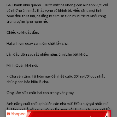
Bà Thanh nhìn quanh. Trước mắt bà không còn ai bênh vực, chỉ
có những ánh mắt thất vọng và khinh bỉ. Hiểu rằng mọi tính
toán đều thất bại, bà lặng lẽ cầm số tiền rồi bước ra khỏi cổng
trong sự im lặng nặng nề.
Chiếc xe khuất dần.
Hai anh em quay sang ôm chặt lấy cha.
Lần đầu tiên sau rất nhiều năm, ông Lâm bật khóc.
Minh Quân khẽ nói:
– Cha yên tâm. Từ hôm nay đến hết cuộc đời, người duy nhất
chúng con báo hiếu là cha.
Ông Lâm siết chặt hai con trong vòng tay.
Ánh nắng cuối chiều phủ lên căn nhà mới. Điều quý giá nhất nơi
ấy không phải vẻ sang trọng của ngôi biệt thự, mà là tình phụ tử
được gìn giữ bằng gần ba mươi năm hy sinh, yêu thương và lòng
×