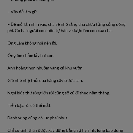
– Vậy để làm gì?
– Để mỗi lần nhìn vào, cha sẽ nhớ rằng cha chưa từng sống uổng
phí. Có hai người con luôn tự hào vì được làm con của cha.
Ông Lâm không nói nên lời.
Ông ôm chầm lấy hai con.
Ánh hoàng hôn nhuộm vàng cả khu vườn.
Gió nhè nhẹ thổi qua hàng cây trước sân.
Ngôi biệt thự rộng lớn rồi cũng sẽ cũ đi theo năm tháng.
Tiền bạc rồi có thể mất.
Danh vọng cũng có lúc phai nhạt.
Chỉ có tình thân được xây dựng bằng sự hy sinh, lòng bao dung