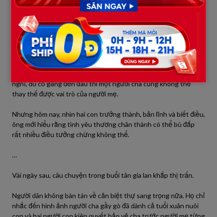
Minh Khang mỉm cười, lắc đầu.
– Không đâu cha. Có cha là đủ rồi.
Câu nói ngắn gọn ấy khiến ông Lâm nghẹn ngào.
Suốt gần ba mươi năm qua, ông luôn mang trong lòng cảm giác
có lỗi vì không thể cho các con một gia đình trọn vẹn. Ông từng
nghĩ, dù cố gắng đến đâu thì một người cha cũng không thể
thay thế được vai trò của người mẹ.
Nhưng hôm nay, nhìn hai con trưởng thành, bản lĩnh và biết điều,
ông mới hiểu rằng tình yêu thương chân thành có thể bù đắp
rất nhiều điều tưởng chừng không thể.
…
Vài ngày sau, câu chuyện trong buổi tân gia lan khắp thị trấn.
Người dân không bàn tán về căn biệt thự sang trọng nữa. Họ chỉ
nhắc đến hình ảnh người cha gầy gò đã dành cả tuổi xuân nuôi
con và hai người con kiên quyết bảo vệ cha trước người mẹ từng