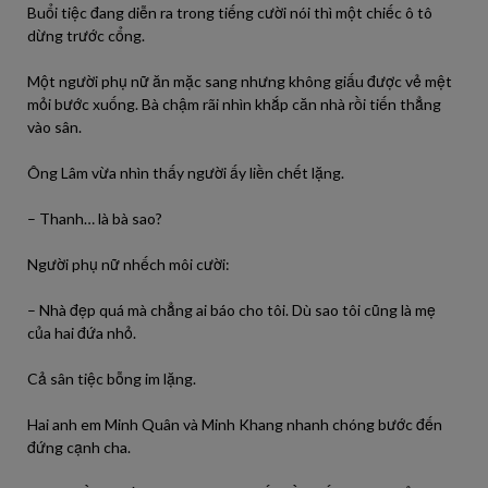
Buổi tiệc đang diễn ra trong tiếng cười nói thì một chiếc ô tô
dừng trước cổng.
Một người phụ nữ ăn mặc sang nhưng không giấu được vẻ mệt
mỏi bước xuống. Bà chậm rãi nhìn khắp căn nhà rồi tiến thẳng
vào sân.
Ông Lâm vừa nhìn thấy người ấy liền chết lặng.
– Thanh… là bà sao?
Người phụ nữ nhếch môi cười:
– Nhà đẹp quá mà chẳng ai báo cho tôi. Dù sao tôi cũng là mẹ
của hai đứa nhỏ.
Cả sân tiệc bỗng im lặng.
Hai anh em Minh Quân và Minh Khang nhanh chóng bước đến
đứng cạnh cha.