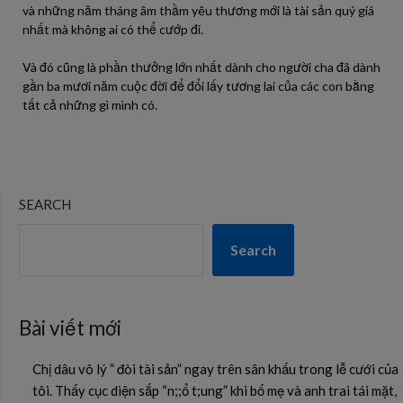
và những năm tháng âm thầm yêu thương mới là tài sản quý giá
nhất mà không ai có thể cướp đi.
Và đó cũng là phần thưởng lớn nhất dành cho người cha đã dành
gần ba mươi năm cuộc đời để đổi lấy tương lai của các con bằng
tất cả những gì mình có.
SEARCH
Search
Bài viết mới
Chị dâu vô lý ” đòi tài sản” ngay trên sân khấu trong lễ cưới của
tôi. Thấy cục diện sắp “n;;ổ t;ung” khi bố mẹ và anh trai tái mặt,