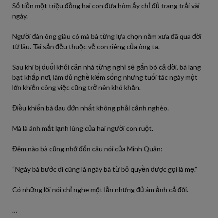
Số tiền một triệu đồng hai con đưa hôm ấy chỉ đủ trang trải vài
ngày.
Người đàn ông giàu có mà bà từng lựa chọn năm xưa đã qua đời
từ lâu. Tài sản đều thuộc về con riêng của ông ta.
Sau khi bị đuổi khỏi căn nhà từng nghĩ sẽ gắn bó cả đời, bà lang
bạt khắp nơi, làm đủ nghề kiếm sống nhưng tuổi tác ngày một
lớn khiến công việc cũng trở nên khó khăn.
Điều khiến bà đau đớn nhất không phải cảnh nghèo.
Mà là ánh mắt lạnh lùng của hai người con ruột.
Đêm nào bà cũng nhớ đến câu nói của Minh Quân:
“Ngày bà bước đi cũng là ngày bà từ bỏ quyền được gọi là mẹ.”
Có những lời nói chỉ nghe một lần nhưng đủ ám ảnh cả đời.
…