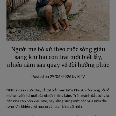
Người mẹ bỏ xứ theo cuộc sống giàu
sang khi hai con trai mới biết lẫy,
nhiều năm sau quay về đòi hưởng phúc
Posted on
29/06/2026
by
BTV
Những ngày cuối thu, cả thị trấn ven biển Phú An rộn ràng bởi lễ
mừng ngôi nhà mới của gia đình ông
Lâm
. Trên mảnh đất từng là
căn nhà cấp bốn xiêu vẹo, nay sừng sững một căn villa hiện đại
rộng lớn, khiến ai đi ngang cũng phải ngoái nhìn.