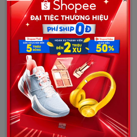
biết ơn không bao giờ phai nhạt.
Sau khi chiếc xe chở bà Thanh khuất hẳn ở cuối con đường, bầu
không khí trong buổi tân gia dần trở lại bình thường. Thế nhưng,
trong lòng mỗi người có mặt hôm ấy vẫn còn nguyên những cảm
xúc khó diễn tả.
Ông Lâm đứng lặng trước hiên nhà rất lâu. Ánh mắt ông hướng
về con đường vừa có chiếc taxi đi qua, không phải vì còn lưu
luyến người phụ nữ đã từng là vợ mình, mà bởi bao ký ức tưởng
chừng đã ngủ yên bỗng ùa về như cơn sóng dữ.
Minh Quân khẽ đặt tay lên vai cha.
– Cha vào nhà nghỉ một chút đi. Mọi chuyện đã kết thúc rồi.
Ông Lâm khẽ gật đầu, nhưng đôi mắt vẫn đỏ hoe.
– Cha không buồn vì bà ấy trở về. Cha chỉ thấy tiếc… Nếu ngày
đó bà ấy chịu ở lại, có lẽ các con đã có một tuổi thơ đủ đầy hơn.