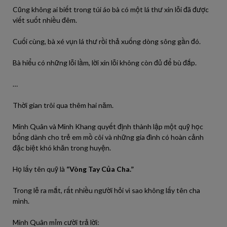
Cũng không ai biết trong túi áo bà có một lá thư xin lỗi đã được
viết suốt nhiều đêm.
Cuối cùng, bà xé vụn lá thư rồi thả xuống dòng sông gần đó.
Bà hiểu có những lỗi lầm, lời xin lỗi không còn đủ để bù đắp.
…
Thời gian trôi qua thêm hai năm.
Minh Quân và Minh Khang quyết định thành lập một quỹ học
bổng dành cho trẻ em mồ côi và những gia đình có hoàn cảnh
đặc biệt khó khăn trong huyện.
Họ lấy tên quỹ là
“Vòng Tay Của Cha.”
Trong lễ ra mắt, rất nhiều người hỏi vì sao không lấy tên cha
mình.
Minh Quân mỉm cười trả lời: