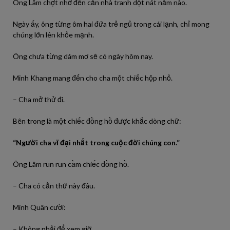
Ông Lâm chợt nhớ đến căn nhà tranh dột nát năm nào.
Ngày ấy, ông từng ôm hai đứa trẻ ngủ trong cái lạnh, chỉ mong
chúng lớn lên khỏe mạnh.
Ông chưa từng dám mơ sẽ có ngày hôm nay.
Minh Khang mang đến cho cha một chiếc hộp nhỏ.
– Cha mở thử đi.
Bên trong là một chiếc đồng hồ được khắc dòng chữ:
“Người cha vĩ đại nhất trong cuộc đời chúng con.”
Ông Lâm run run cầm chiếc đồng hồ.
– Cha có cần thứ này đâu.
Minh Quân cười:
– Không phải để xem giờ.