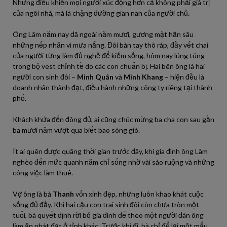
Nhưng điều khiến mọi người xúc động hơn cả không phải giá trị
của ngôi nhà, mà là chặng đường gian nan của người chủ.
Ông Lâm năm nay đã ngoài năm mươi, gương mặt hằn sâu
những nếp nhăn vì mưa nắng. Đôi bàn tay thô ráp, đầy vết chai
của người từng làm đủ nghề để kiếm sống, hôm nay lúng túng
trong bộ vest chỉnh tề do các con chuẩn bị. Hai bên ông là hai
người con sinh đôi –
Minh Quân
và
Minh Khang
– hiện đều là
doanh nhân thành đạt, điều hành những công ty riêng tại thành
phố.
Khách khứa đến đông đủ, ai cũng chúc mừng ba cha con sau gần
ba mươi năm vượt qua biết bao sóng gió.
Ít ai quên được quãng thời gian trước đây, khi gia đình ông Lâm
nghèo đến mức quanh năm chỉ sống nhờ vài sào ruộng và những
công việc làm thuê.
Vợ ông là bà
Thanh
vốn xinh đẹp, nhưng luôn khao khát cuộc
sống đủ đầy. Khi hai cậu con trai sinh đôi còn chưa tròn một
tuổi, bà quyết định rời bỏ gia đình để theo một người đàn ông
làm ăn phát đạt ở tỉnh khác. Trước khi đi, bà chỉ để lại một mẩu