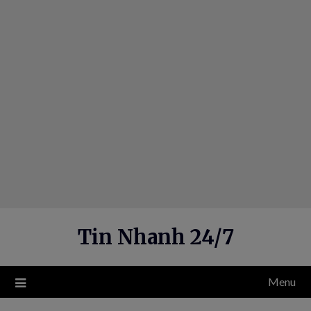
Skip
to
content
Tin Nhanh 24/7
Menu