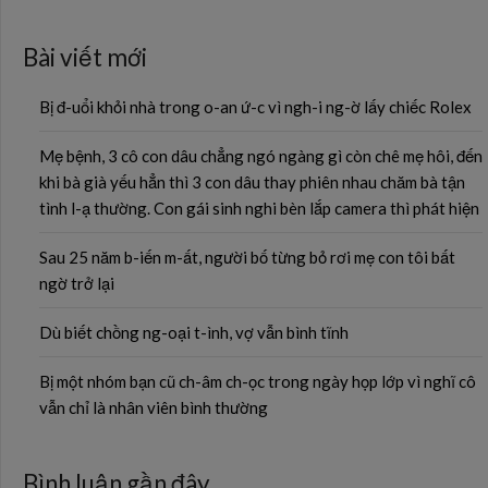
Bài viết mới
Bị đ-uổi khỏi nhà trong o-an ứ-c vì ngh-i ng-ờ lấy chiếc Rolex
Mẹ bệnh, 3 cô con dâu chẳng ngó ngàng gì còn chê mẹ hôi, đến
khi bà già yếu hẳn thì 3 con dâu thay phiên nhau chăm bà tận
tình l-ạ thường. Con gái sinh nghi bèn lắp camera thì phát hiện
Sau 25 năm b-iến m-ất, người bố từng bỏ rơi mẹ con tôi bất
ngờ trở lại
Dù biết chồng ng-oại t-ình, vợ vẫn bình tĩnh
Bị một nhóm bạn cũ ch-âm ch-ọc trong ngày họp lớp vì nghĩ cô
vẫn chỉ là nhân viên bình thường
Bình luận gần đây