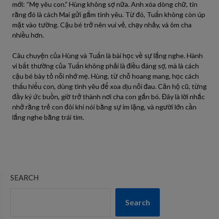
mới: “Mẹ yêu con.” Hùng không sợ nữa. Anh xóa dòng chữ, tin
rằng đó là cách Mai gửi gắm tình yêu. Từ đó, Tuấn không còn úp
mặt vào tường. Cậu bé trở nên vui vẻ, chạy nhảy, và ôm cha
nhiều hơn.
Câu chuyện của Hùng và Tuấn là bài học về sự lắng nghe. Hành
vi bất thường của Tuấn không phải là điều đáng sợ, mà là cách
cậu bé bày tỏ nỗi nhớ mẹ. Hùng, từ chỗ hoang mang, học cách
thấu hiểu con, dùng tình yêu để xoa dịu nỗi đau. Căn hộ cũ, từng
đầy ký ức buồn, giờ trở thành nơi cha con gắn bó. Đây là lời nhắc
nhở rằng trẻ con đôi khi nói bằng sự im lặng, và người lớn cần
lắng nghe bằng trái tim.
SEARCH
Search