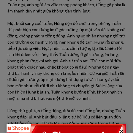
Tuấn ngủ, anh ngồi làm việc trong phòng khách, tiếng gõ phím là
âm thanh duy nhất giữa không gian tĩnh lặng.
Một buổi sáng cuối tuần, Hùng dọn đồ chơi trong phòng Tuấn
thì phát hiện con đứng im ở góc tường, úp mặt vào đó, không cử
động, không phát ra tiếng động. Anh ngạc nhiên nhưng nghĩ trẻ
con thường có hành vi kỳ lạ, nên không để tâm. Hùng rời phòng,
tiếp tục công việc. Ngày hôm sau, cảnh tượng lặp lại. Chiều tối,
sau khi đi làm về, Hùng thấy Tuấn đứng ở góc tường, im lặng,
không phản ứng khi anh gọi. Anh tự trấn an: “Trẻ con mỗi đứa
phát triển khác nhau, chắc không có gì đâu.” Nhưng đến ngày
thứ ba, hành vi này không còn là ngẫu nhiên. Cứ vài giờ, Tuấn lại
đi đến góc tường, úp mặt, đứng bất động từ vài chục giây đến
hơn một phút, rồi rời đi như không có chuyện gì. Sự im lặng của
con khiến Hùng bất an. Tuấn không bướng bỉnh, không nghịch
ngợm, mà như bị hút vào một thế giới vô hình.
Hùng thử gọi, tạo tiếng động, đưa đồ chơi đến gần, nhưng Tuấn
không đáp lại. Anh bắt đầu lo lắng, tự hỏi liệu có liên quan đến
sức khỏe của con. Từ khi Mai qua đời, Hùng sống trong trạng
×
thái nửa tỉnh nửa mơ, cố gắng giữ mình không sụp đổ. Anh