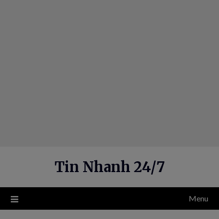
Skip
to
content
Tin Nhanh 24/7
Menu