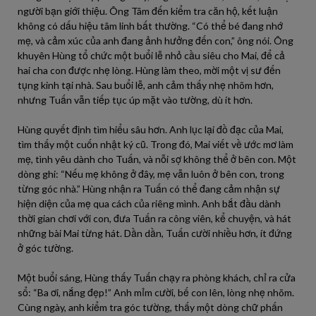
người bạn giới thiệu. Ông Tâm đến kiểm tra căn hộ, kết luận
không có dấu hiệu tâm linh bất thường. “Có thể bé đang nhớ
mẹ, và cảm xúc của anh đang ảnh hưởng đến con,” ông nói. Ông
khuyên Hùng tổ chức một buổi lễ nhỏ cầu siêu cho Mai, để cả
hai cha con được nhẹ lòng. Hùng làm theo, mời một vị sư đến
tụng kinh tại nhà. Sau buổi lễ, anh cảm thấy nhẹ nhõm hơn,
nhưng Tuấn vẫn tiếp tục úp mặt vào tường, dù ít hơn.
Hùng quyết định tìm hiểu sâu hơn. Anh lục lại đồ đạc của Mai,
tìm thấy một cuốn nhật ký cũ. Trong đó, Mai viết về ước mơ làm
mẹ, tình yêu dành cho Tuấn, và nỗi sợ không thể ở bên con. Một
dòng ghi: “Nếu mẹ không ở đây, mẹ vẫn luôn ở bên con, trong
từng góc nhà.” Hùng nhận ra Tuấn có thể đang cảm nhận sự
hiện diện của mẹ qua cách của riêng mình. Anh bắt đầu dành
thời gian chơi với con, đưa Tuấn ra công viên, kể chuyện, và hát
những bài Mai từng hát. Dần dần, Tuấn cười nhiều hơn, ít đứng
ở góc tường.
Một buổi sáng, Hùng thấy Tuấn chạy ra phòng khách, chỉ ra cửa
sổ: “Ba ơi, nắng đẹp!” Anh mỉm cười, bế con lên, lòng nhẹ nhõm.
Cùng ngày, anh kiểm tra góc tường, thấy một dòng chữ phấn