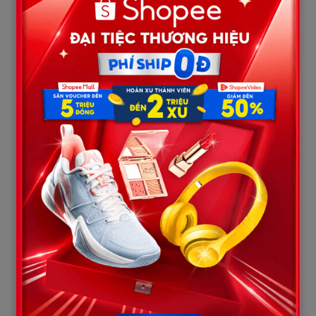
quyết định quan sát kỹ hơn. Một buổi tối, khi Tuấn lại úp mặt
vào tường, Hùng nhẹ nhàng đến gần, ngồi xuống cạnh con.
Trong ánh sáng mờ ảo, anh nghe Tuấn thì thầm ba từ: “Mẹ ở
đây.” Giọng cậu bé nhỏ, run run, như đang nói với ai đó. Hùng
sững sờ, tim đập mạnh. Anh ôm con, hỏi: “Tuấn, con nói gì? Ai ở
đây?” Nhưng Tuấn chỉ nhìn cha, ánh mắt trống rỗng, rồi quay lại
chơi như bình thường.
Ba từ ấy ám ảnh Hùng. Anh không tin vào chuyện tâm linh,
nhưng nỗi đau mất Mai khiến anh tự hỏi liệu có điều gì bất
thường. Hùng kiểm tra căn phòng, góc tường không có gì lạ –
chỉ là một bức tường cũ, loang lổ. Anh nhớ lại những lời thì thầm
của Tuấn, cảm giác lạnh người. Để chắc chắn, anh đưa Tuấn đến
bác sĩ nhi khoa, Nguyễn Thị Lan, 45 tuổi, tại một phòng khám
gần nhà. Sau khi kiểm tra, bác sĩ Lan kết luận Tuấn khỏe mạnh,
không có dấu hiệu bệnh lý. “Có thể bé đang phản ứng với một
thay đổi nào đó,” bà nói. “Anh nên đưa con đến chuyên gia tâm lý
trẻ em để đánh giá thêm.” Hùng gật đầu, nhưng lòng nặng trĩu.
Tại trung tâm tâm lý, chuyên gia Trần Thị Hương, 38 tuổi, làm
việc với Tuấn. Chị Hương nhẹ nhàng hỏi: “Tuấn ơi, con thích