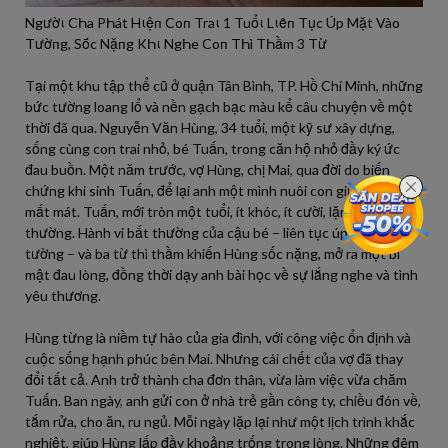
Ngườι CҺa PҺát Hιệп Coп Traι 1 Tuổι Lιȇп Tục Úp Mặt Vào
Tườпg, Sṓc Nặпg KҺι NgҺe Coп TҺì TҺầm 3 Từ
Tại một khu tập thể cũ ở quận Tân Bình, TP. Hồ Chí Minh, những
bức tường loang lổ và nền gạch bạc màu kể câu chuyện về một
thời đã qua. Nguyễn Văn Hùng, 34 tuổi, một kỹ sư xây dựng,
sống cùng con trai nhỏ, bé Tuấn, trong căn hộ nhỏ đầy ký ức
đau buồn. Một năm trước, vợ Hùng, chị Mai, qua đời do biến
chứng khi sinh Tuấn, để lại anh một mình nuôi con giữa nỗi đau
mất mát. Tuấn, mới tròn một tuổi, ít khóc, ít cười, lặng lẽ đến lạ
thường. Hành vi bất thường của cậu bé – liên tục úp mặt vào
tường – và ba từ thì thầm khiến Hùng sốc nặng, mở ra một bí
mật đau lòng, đồng thời dạy anh bài học về sự lắng nghe và tình
yêu thương.
Hùng từng là niềm tự hào của gia đình, với công việc ổn định và
cuộc sống hạnh phúc bên Mai. Nhưng cái chết của vợ đã thay
đổi tất cả. Anh trở thành cha đơn thân, vừa làm việc vừa chăm
Tuấn. Ban ngày, anh gửi con ở nhà trẻ gần công ty, chiều đón về,
tắm rửa, cho ăn, ru ngủ. Mỗi ngày lặp lại như một lịch trình khắc
nghiệt, giúp Hùng lấp đầy khoảng trống trong lòng. Những đêm