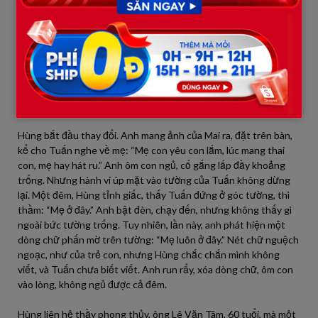
chơi ở góc tường à? Con thấy gì ở đó?” Tuấn im lặng, chỉ vẽ một
bức tranh: một người phụ nữ mờ ảo đứng cạnh một cậu bé.
“Đây là mẹ,” Tuấn nói, giọng nhỏ. Hùng, ngồi ngoài, nghe mà lòng
đau nhói. Chị Hương giải thích: “Trẻ nhỏ đôi khi thể hiện nỗi nhớ
qua hành vi bất thường. Có thể Tuấn đang tưởng tượng về mẹ,
vì bé không có ký ức rõ ràng về chị ấy.” Chị gợi ý Hùng dành
nhiều thời gian hơn với con, kể chuyện về mẹ, để giúp Tuấn cảm
nhận sự kết nối.
Hùng bắt đầu thay đổi. Anh mang ảnh của Mai ra, đặt trên bàn,
kể cho Tuấn nghe về mẹ: “Mẹ con yêu con lắm, lúc mang thai
con, mẹ hay hát ru.” Anh ôm con ngủ, cố gắng lấp đầy khoảng
trống. Nhưng hành vi úp mặt vào tường của Tuấn không dừng
lại. Một đêm, Hùng tỉnh giấc, thấy Tuấn đứng ở góc tường, thì
thầm: “Mẹ ở đây.” Anh bật đèn, chạy đến, nhưng không thấy gì
ngoài bức tường trống. Tuy nhiên, lần này, anh phát hiện một
dòng chữ phấn mờ trên tường: “Mẹ luôn ở đây.” Nét chữ nguệch
ngoạc, như của trẻ con, nhưng Hùng chắc chắn mình không
viết, và Tuấn chưa biết viết. Anh run rẩy, xóa dòng chữ, ôm con
vào lòng, không ngủ được cả đêm.
Hùng liên hệ thầy phong thủy, ông Lê Văn Tâm, 60 tuổi, mà một