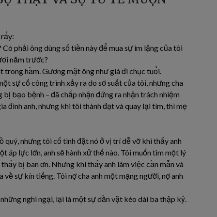
 rẩy:
i? Có phải ông dùng số tiền này để mua sự im lặng của tôi
mươi năm trước?
t trong hầm. Gương mặt ông như già đi chục tuổi.
ột sự cố công trình xảy ra do sơ suất của tôi, nhưng cha
g bị bạo bệnh – đã chấp nhận đứng ra nhận trách nhiệm
a đình anh, nhưng khi tôi thành đạt và quay lại tìm, thì mẹ
uý, nhưng tôi cố tình đặt nó ở vị trí dễ vỡ khi thấy anh
t áp lực lớn, anh sẽ hành xử thế nào. Tôi muốn tìm một lý
 thấy bị ban ơn. Nhưng khi thấy anh làm việc cần mẫn và
a về sự kín tiếng. Tôi nợ cha anh một mạng người, nợ anh
những nghi ngại, lại là một sự dằn vặt kéo dài ba thập kỷ.