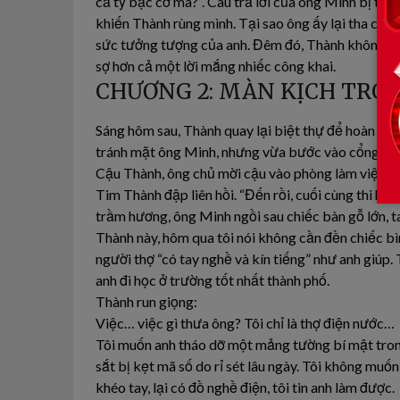
cả tỷ bạc cơ mà?”. Câu trả lời của ông Minh bị tiế
khiến Thành rùng mình. Tại sao ông ấy lại tha cho
sức tưởng tượng của anh. Đêm đó, Thành không ngủ
sợ hơn cả một lời mắng nhiếc công khai.
CHƯƠNG 2: MÀN KỊCH TRO
Sáng hôm sau, Thành quay lại biệt thự để hoàn thi
tránh mặt ông Minh, nhưng vừa bước vào cổng, bà 
Cậu Thành, ông chủ mời cậu vào phòng làm việc.
Tim Thành đập liên hồi. “Đến rồi, cuối cùng thì h
trầm hương, ông Minh ngồi sau chiếc bàn gỗ lớn, t
Thành này, hôm qua tôi nói không cần đền chiếc bì
người thợ “có tay nghề và kín tiếng” như anh giúp.
anh đi học ở trường tốt nhất thành phố.
Thành run giọng:
Việc… việc gì thưa ông? Tôi chỉ là thợ điện nước…
Tôi muốn anh tháo dỡ một mảng tường bí mật tron
sắt bị kẹt mã số do rỉ sét lâu ngày. Tôi không mu
khéo tay, lại có đồ nghề điện, tôi tin anh làm được.