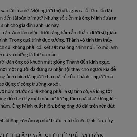
ao lại là anh? Một người thợ vừa gây ra lỗi lầm lớn lại
an đến tài sản bí mật? Nhưng số tiền mà ông Minh đưa ra
sinh cho gia đình anh lúc này.
 trận. Anh làm việc dưới tầng hầm ẩm thấp, dưới sự giám
inh. Trong quá trình đục tường, Thành vô tình tìm thấy
h cũ, không phải cái két sắt mà ông Minh nói. Tò mò, anh
h cũ và những lá thư úa màu.
ười đàn ông có khuôn mặt giống Thành đến kinh ngạc.
nơi một người đã đứng ra nhận tội thay cho người kia để
rong ảnh chính là người cha quá cố của Thành – người mà
 lao động ở công trường xa xôi.
ỡ hôm trước có lẽ không phải là sự tình cờ, và lòng tốt
ường để che đậy một món nợ lương tâm quá khứ. Đúng lúc
 hầm. Ông Minh xuất hiện, bóng ông đổ dài trên nền đất
inh không còn ấm áp như trước mà trở nên lạnh lẽo, đầy
SỰ THẬT VÀ SỰ TỬ TẾ MUỘN