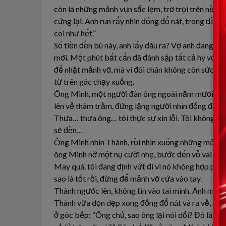
còn là những mảnh vụn sắc lẹm, trơ trọi trên nền
cứng lại. Anh run rẩy nhìn đống đổ nát, trong đầu c
coi như hết.”
Số tiền đền bù này, anh lấy đâu ra? Vợ anh đang c
mới. Một phút bất cẩn đã đánh sập tất cả hy vọng
để nhặt mảnh vỡ, mà vì đôi chân không còn sức để
từ trên gác chạy xuống.
Ông Minh, một người đàn ông ngoài năm mươi, gư
lên vẻ thâm trầm, đứng lặng người nhìn đống đổ n
Thưa… thưa ông… tôi thực sự xin lỗi. Tôi không cố
sẽ đền…
Ông Minh nhìn Thành, rồi nhìn xuống những mảnh 
ông Minh nở một nụ cười nhẹ, bước đến vỗ vai Th
May quá, tôi đang định vứt đi vì nó không hợp phon
sao là tốt rồi, đừng để mảnh vỡ cứa vào tay.
Thành ngước lên, không tin vào tai mình. Ánh mắt
Thành vừa dọn dẹp xong đống đổ nát và ra về, anh 
ở góc bếp: “Ông chủ, sao ông lại nói dối? Đó là ch