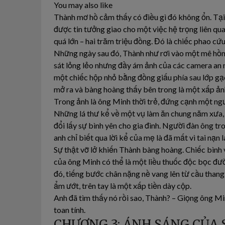
You may also like
Thành mơ hồ cảm thấy có điều gì đó không ổn. Tại s
được tin tưởng giao cho một việc hệ trọng liên qu
quá lớn – hai trăm triệu đồng. Đó là chiếc phao cứu 
Những ngày sau đó, Thành như rơi vào một mê hồn
sát lỏng lẻo nhưng đầy ám ảnh của các camera an n
một chiếc hộp nhỏ bằng đồng giấu phía sau lớp gạc
mở ra và bàng hoàng thấy bên trong là một xấp ản
Trong ảnh là ông Minh thời trẻ, đứng cạnh một ng
Những lá thư kể về một vụ làm ăn chung năm xưa, 
đổi lấy sự bình yên cho gia đình. Người đàn ông t
anh chỉ biết qua lời kể của mẹ là đã mất vì tai nạn
Sự thật vỡ lở khiến Thành bàng hoàng. Chiếc bình v
của ông Minh có thể là một liều thuốc độc bọc đ
đó, tiếng bước chân nặng nề vang lên từ cầu thang
ẩm ướt, trên tay là một xấp tiền dày cộp.
Anh đã tìm thấy nó rồi sao, Thành? – Giọng ông M
toan tính.
CHƯƠNG 3: ÁNH SÁNG CỦA 