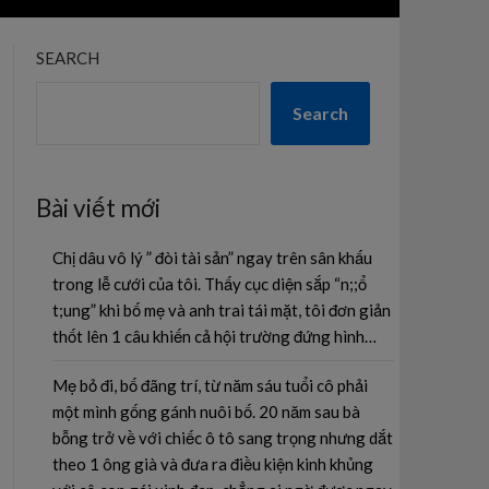
SEARCH
Search
Bài viết mới
Chị dâu vô lý ” đòi tài sản” ngay trên sân khấu
trong lễ cưới của tôi. Thấy cục diện sắp “n;;ổ
t;ung” khi bố mẹ và anh trai tái mặt, tôi đơn giản
thốt lên 1 câu khiến cả hội trường đứng hình…
Mẹ bỏ đi, bố đãng trí, từ năm sáu tuổi cô phải
một mình gống gánh nuôi bố. 20 năm sau bà
bỗng trở về với chiếc ô tô sang trọng nhưng dắt
theo 1 ông già và đưa ra điều kiện kinh khủng