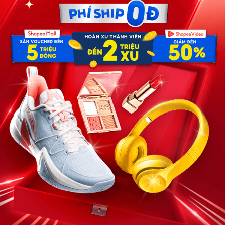
 đất. Tim Thành như ngừng đập, máu trong người như đông
hỉ hiện lên một suy nghĩ duy nhất: “Thôi xong rồi, đời mình
hờ tiền thuốc thang ở quê, đứa con nhỏ sắp vào năm học
 của anh trong năm nay. Thành khuỵu xuống, không phải
 đứng vững. Tiếng động lớn khiến ông Minh – chủ nhà –
ơng mặt chữ điền cương nghị nhưng ánh mắt luôn toát
át. Thành lắp bắp, giọng nghẹn đắng:
 ý… Tôi sẽ làm lụng để đền… Dù có mất bao lâu tôi cũng
gốm. Một khoảng lặng kéo dài đến nghẹt thở. Bất ngờ,
ành:
g thủy, cảm ơn anh đã giúp tôi giải quyết nó. Anh không
 ông Minh hiền từ, không một chút giận dữ. Nhưng khi
tình cờ nghe thấy tiếng bà quản gia nói nhỏ với ông Minh
iếc bình men ngọc từ thời nhà Trần mà ông lặn lội đấu giá