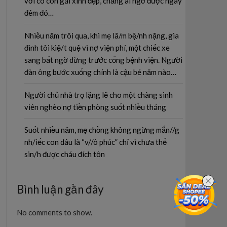
với cô con gái xinh đẹp, chẳng ai ngờ được ngay
đêm đó…
Nhiều năm trôi qua, khi mẹ lâ/m bệ/nh nặng, gia
đình tôi kiệ/t quệ vì nợ viện phí, một chiếc xe
sang bất ngờ dừng trước cổng bệnh viện. Người
đàn ông bước xuống chính là cậu bé năm nào…
Người chủ nhà trọ lặng lẽ cho một chàng sinh
viên nghèo nợ tiền phòng suốt nhiều tháng
Suốt nhiều năm, mẹ chồng không ngừng mắn//g
nh/iếc con dâu là “v//ô phúc” chỉ vì chưa thể
sin/h được cháu đích tôn
Bình luận gần đây
No comments to show.