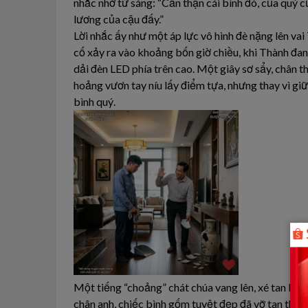
nhắc nhở từ sáng: “Cẩn thận cái bình đó, của quý 
lương của cậu đấy.”
Lời nhắc ấy như một áp lực vô hình đè nặng lên vai
cố xảy ra vào khoảng bốn giờ chiều, khi Thành đan
dải đèn LED phía trên cao. Một giây sơ sẩy, chân 
hoảng vươn tay níu lấy điểm tựa, nhưng thay vì gi
bình quý.
Một tiếng “choảng” chát chúa vang lên, xé tan khô
chân anh, chiếc bình gốm tuyệt đẹp đã vỡ tan thàn