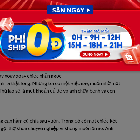
ng gió rít qua khe cửa át mất, nhưng bấy nhiêu đó cũng đủ
 anh dễ dàng như vậy? Một tỷ bạc – con số đó nằm ngoài
 được. Sự tử tế thái quá của người giàu đôi khi còn đáng
NG BÓNG TỐI
ện nốt phần việc còn lại với tâm trạng nơm nớp. Anh cố
quản gia đã đứng đợi sẵn:
óa đơn cũng đến”, anh thầm nghĩ. Trong căn phòng ngập mùi
ay xoay xoay chiếc nhẫn ngọc.
nh, là thật lòng. Nhưng tôi có một việc này, muốn nhờ một
 Thù lao sẽ là một khoản đủ để vợ anh chữa bệnh và con
g căn hầm cũ phía sau vườn. Trong đó có một chiếc két
ốn gọi thợ khóa chuyên nghiệp vì không muốn ồn ào. Anh