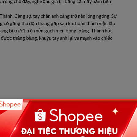
của ông chủ đấy, nghe đâu giá trị bằng cả mấy năm tiền
 Thành. Càng sợ, tay chân anh càng trở nên lóng ngóng. Sự
g cố gắng thu dọn thang gấp sau khi hoàn thành việc lắp
thang bị trượt trên nền gạch men bóng loáng. Thành hốt
ữ được thăng bằng, khuỷu tay anh lại va mạnh vào chiếc
ng gian yên tĩnh. Thành đứng sững như trời trồng. Dưới
h nhiều mảnh lớn nhỏ. Màu xanh ngọc bích kiêu sa giờ chỉ