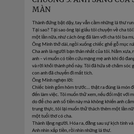
MÀN
Thành đứng bật dậy, tay vẫn cầm những lá thư run
Tại sao? Tại sao ông lại giấu tôi chuyện về cha tô
một lần nữa, như cách ông đã làm với cha tôi ba 
Ông Minh thở dài, ngồi xuống chiếc ghế gỗ mục ná
Cha anh là người bạn thân nhất của tôi. Năm xưa, m
anh – vì muốn có tiền cứu mạng mẹ anh khi đó đan
và rời khỏi thành phố này. Tôi đã hứa sẽ chăm sóc gi
con anh đã chuyển đi mất tích.
Ông Minh nghẹn lời:
Chiếc bình gốm hôm trước… thật ra đúng là món đồ q
đến làm việc. Tôi muốn thử xem, nếu đối mặt với mộ
do để cho anh số tiền này mà không khiến anh cảm
trung thực, tôi lại muốn thử thách thêm một lần nữ
một tuổi thơ có cha.
Thành lặng người. Hóa ra, đằng sau sự kịch tính và 
Anh nhìn xấp tiền, rồi nhìn những lá thư.