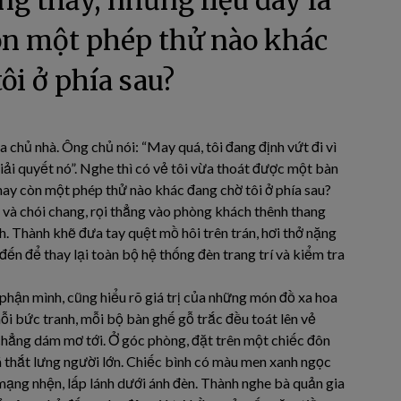
ng thấy, nhưng liệu đây là
còn một phép thử nào khác
ôi ở phía sau?
 chủ nhà. Ông chủ nói: “May quá, tôi đang định vứt đi vì
iải quyết nó”. Nghe thì có vẻ tôi vừa thoát được một bàn
ự hay còn một phép thử nào khác đang chờ tôi ở phía sau?
 và chói chang, rọi thẳng vào phòng khách thênh thang
h. Thành khẽ đưa tay quệt mồ hôi trên trán, hơi thở nặng
đến để thay lại toàn bộ hệ thống đèn trang trí và kiểm tra
 phận mình, cũng hiểu rõ giá trị của những món đồ xa hoa
i bức tranh, mỗi bộ bàn ghế gỗ trắc đều toát lên vẻ
chẳng dám mơ tới. Ở góc phòng, đặt trên một chiếc đôn
á thắt lưng người lớn. Chiếc bình có màu men xanh ngọc
mạng nhện, lấp lánh dưới ánh đèn. Thành nghe bà quản gia