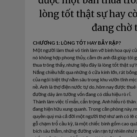
được một bàn thua trô
lòng tốt thật sự hay 
đang chờ t
CHƯƠNG 1: LÒNG TỐT HAY BẪY RẬP?
Một người làm thuê vô tình làm vỡ bình hoa quý của
nó không hợp phong thủy, cảm ơn anh đã giúp tôi g
thua trông thấy, nhưng liệu đây là lòng tốt thật s
Nắng chiều hắt qua những ô cửa kính lớn, rát bỏng
của ngôi biệt thự nằm sâu trong khu vườn tĩnh mịc
nề. Anh là thợ điện nước tự do, hôm nay được thuê 
đường dây âm tường vốn đang có dấu hiệu rò rỉ.
Thành làm việc tỉ mẩn, cẩn trọng. Anh hiểu rõ thân
đang hiện hữu xung quanh. Trong căn phòng này, mỗ
quyền quý mà cả đời một người thợ như anh có lẽ 
gỗ chạm trổ cầu kỳ, là một chiếc bình gốm cao qu
bích sâu thẳm, những đường vân rạn tự nhiên như 