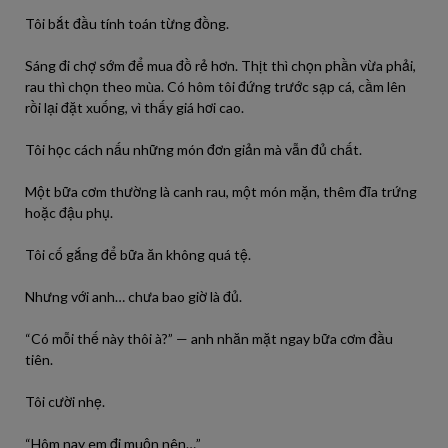
Tôi bắt đầu tính toán từng đồng.
Sáng đi chợ sớm để mua đồ rẻ hơn. Thịt thì chọn phần vừa phải,
rau thì chọn theo mùa. Có hôm tôi đứng trước sạp cá, cầm lên
rồi lại đặt xuống, vì thấy giá hơi cao.
Tôi học cách nấu những món đơn giản mà vẫn đủ chất.
Một bữa cơm thường là canh rau, một món mặn, thêm đĩa trứng
hoặc đậu phụ.
Tôi cố gắng để bữa ăn không quá tệ.
Nhưng với anh… chưa bao giờ là đủ.
“Có mỗi thế này thôi à?” — anh nhăn mặt ngay bữa cơm đầu
tiên.
Tôi cười nhẹ.
“Hôm nay em đi muộn nên…”