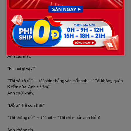
“Anh cầm tiền này đi.”
Anh ngạc nhiên.
“Làm gì?”
“Từ giờ anh tự lo tiền ăn.”
Anh cau mày.
“Em nói gì vậy?”
“Tôi nói rõ rồi.” — tôi nhìn thẳng vào mắt anh — “Tôi không quản
lý tiền nữa. Anh tự làm.”
Anh cười khẩy.
“Dỗi à? Trẻ con thế?”
“Tôi không dỗi.” — tôi nói — “Tôi chỉ muốn anh hiểu.”
Anh không tin.