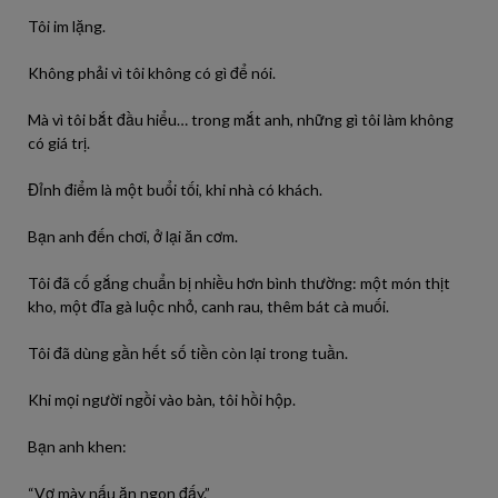
Tôi im lặng.
Không phải vì tôi không có gì để nói.
Mà vì tôi bắt đầu hiểu… trong mắt anh, những gì tôi làm không
có giá trị.
Đỉnh điểm là một buổi tối, khi nhà có khách.
Bạn anh đến chơi, ở lại ăn cơm.
Tôi đã cố gắng chuẩn bị nhiều hơn bình thường: một món thịt
kho, một đĩa gà luộc nhỏ, canh rau, thêm bát cà muối.
Tôi đã dùng gần hết số tiền còn lại trong tuần.
Khi mọi người ngồi vào bàn, tôi hồi hộp.
Bạn anh khen:
“Vợ mày nấu ăn ngon đấy.”