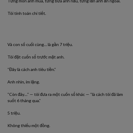
Từng món anh mua, từng bữa anh nấu, từng lần anh ăn ngoài.
Tôi tính toán chi tiết.
Và con số cuối cùng… là gần 7 triệu.
Tôi đặt cuốn sổ trước mặt anh.
“Đây là cách anh tiêu tiền.”
Anh nhìn, im lặng.
“Còn đây…” — tôi đưa ra một cuốn sổ khác — “là cách tôi đã làm
suốt 6 tháng qua.”
5 triệu.
Không thiếu một đồng.