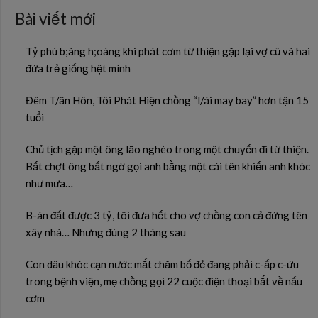
Bài viết mới
Tỷ phú b;àng h;oàng khi phát cơm từ thiện gặp lại vợ cũ và hai
đứa trẻ giống hệt mình
Đêm T/ân Hôn, Tôi Phát Hiện chồng “l/ái may bay” hơn tận 15
tuổi
Chủ tịch gặp một ông lão nghèo trong một chuyến đi từ thiện.
Bất chợt ông bất ngờ gọi anh bằng một cái tên khiến anh khóc
như mưa…
B-án đất được 3 tỷ, tôi đưa hết cho vợ chồng con cả đứng tên
xây nhà… Nhưng đúng 2 tháng sau
Con dâu khóc cạn nước mắt chăm bố đẻ đang phải c-ấp c-ứu
trong bệnh viện, mẹ chồng gọi 22 cuộc điện thoại bắt về nấu
cơm