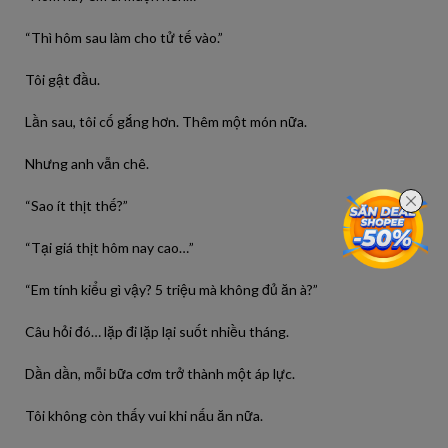
“Thì hôm sau làm cho tử tế vào.”
Tôi gật đầu.
Lần sau, tôi cố gắng hơn. Thêm một món nữa.
Nhưng anh vẫn chê.
“Sao ít thịt thế?”
“Tại giá thịt hôm nay cao…”
“Em tính kiểu gì vậy? 5 triệu mà không đủ ăn à?”
Câu hỏi đó… lặp đi lặp lại suốt nhiều tháng.
Dần dần, mỗi bữa cơm trở thành một áp lực.
Tôi không còn thấy vui khi nấu ăn nữa.