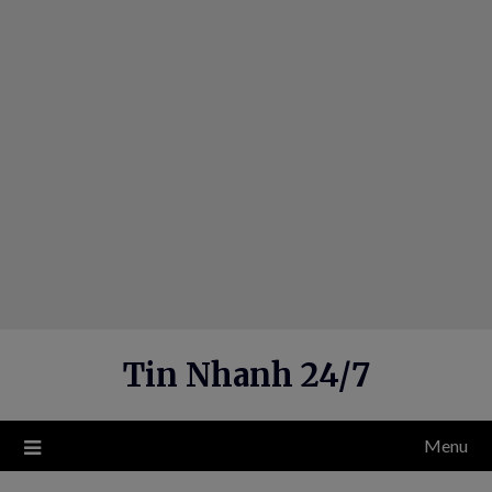
Skip
to
content
Tin Nhanh 24/7
Menu