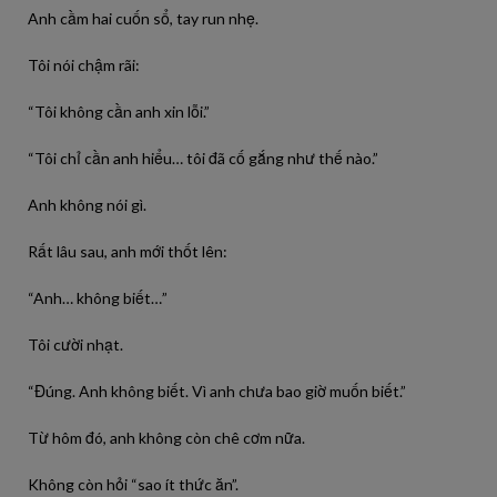
Anh cầm hai cuốn sổ, tay run nhẹ.
Tôi nói chậm rãi:
“Tôi không cần anh xin lỗi.”
“Tôi chỉ cần anh hiểu… tôi đã cố gắng như thế nào.”
Anh không nói gì.
Rất lâu sau, anh mới thốt lên:
“Anh… không biết…”
Tôi cười nhạt.
“Đúng. Anh không biết. Vì anh chưa bao giờ muốn biết.”
Từ hôm đó, anh không còn chê cơm nữa.
Không còn hỏi “sao ít thức ăn”.