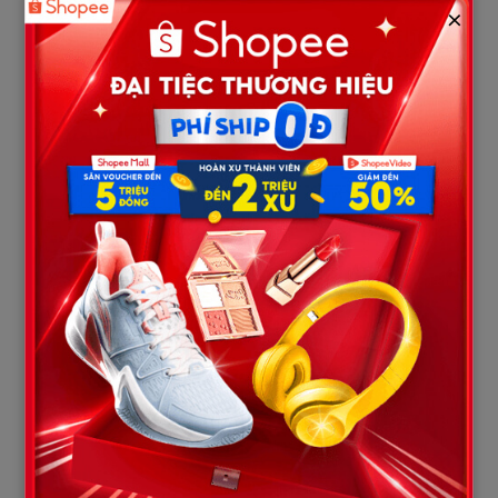
Đó là lần đầu tiên… tôi thấy mình bị sỉ nhục đến mức không thể
×
nuốt nổi.
Đêm đó, tôi không ngủ.
Tôi nằm nhìn trần nhà, nghĩ về tất cả những gì đã xảy ra.
Không phải chỉ là tiền.
Mà là cách anh đối xử với tôi.
Cách anh coi nhẹ công sức của tôi.
Cách anh khiến tôi cảm thấy mình… vô dụng.
Sáng hôm sau, tôi dậy sớm.
Tôi lấy toàn bộ số tiền anh đưa trong tháng — phần còn lại chỉ
hơn một triệu — đặt lên bàn.
Khi anh chuẩn bị đi làm, tôi gọi lại.