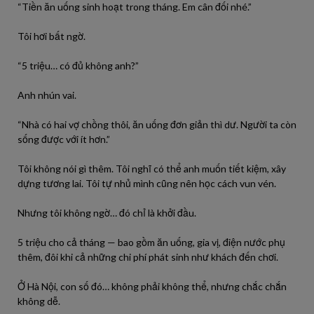
“Tiền ăn uống sinh hoạt trong tháng. Em cân đối nhé.”
Tôi hơi bất ngờ.
“5 triệu… có đủ không anh?”
Anh nhún vai.
“Nhà có hai vợ chồng thôi, ăn uống đơn giản thì dư. Người ta còn
sống được với ít hơn.”
Tôi không nói gì thêm. Tôi nghĩ có thể anh muốn tiết kiệm, xây
dựng tương lai. Tôi tự nhủ mình cũng nên học cách vun vén.
Nhưng tôi không ngờ… đó chỉ là khởi đầu.
5 triệu cho cả tháng — bao gồm ăn uống, gia vị, điện nước phụ
thêm, đôi khi cả những chi phí phát sinh như khách đến chơi.
Ở Hà Nội, con số đó… không phải không thể, nhưng chắc chắn
không dễ.