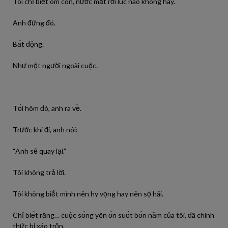
Tôi chỉ biết ôm con, nước mắt rơi lúc nào không hay.
Anh đứng đó.
Bất động.
Như một người ngoài cuộc.
Tối hôm đó, anh ra về.
Trước khi đi, anh nói:
“Anh sẽ quay lại.”
Tôi không trả lời.
Tôi không biết mình nên hy vọng hay nên sợ hãi.
Chỉ biết rằng… cuộc sống yên ổn suốt bốn năm của tôi, đã chính
thức bị xáo trộn.