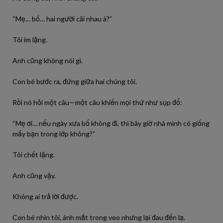
“Mẹ… bố… hai người cãi nhau à?”
Tôi im lặng.
Anh cũng không nói gì.
Con bé bước ra, đứng giữa hai chúng tôi.
Rồi nó hỏi một câu—một câu khiến mọi thứ như sụp đổ:
“Mẹ ơi… nếu ngày xưa bố không đi, thì bây giờ nhà mình có giống
mấy bạn trong lớp không?”
Tôi chết lặng.
Anh cũng vậy.
Không ai trả lời được.
Con bé nhìn tôi, ánh mắt trong veo nhưng lại đau đến lạ.