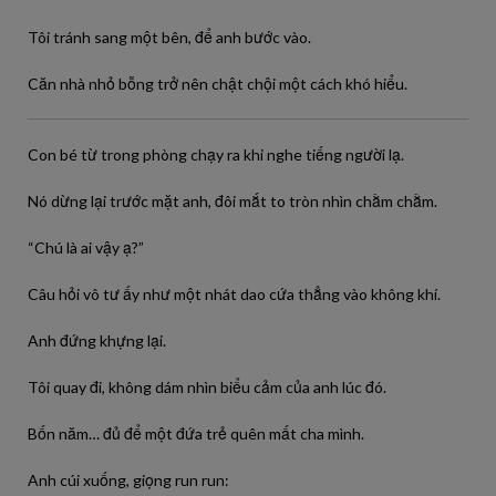
Tôi tránh sang một bên, để anh bước vào.
Căn nhà nhỏ bỗng trở nên chật chội một cách khó hiểu.
Con bé từ trong phòng chạy ra khi nghe tiếng người lạ.
Nó dừng lại trước mặt anh, đôi mắt to tròn nhìn chằm chằm.
“Chú là ai vậy ạ?”
Câu hỏi vô tư ấy như một nhát dao cứa thẳng vào không khí.
Anh đứng khựng lại.
Tôi quay đi, không dám nhìn biểu cảm của anh lúc đó.
Bốn năm… đủ để một đứa trẻ quên mất cha mình.
Anh cúi xuống, giọng run run: