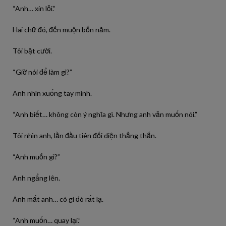
“Anh… xin lỗi.”
Hai chữ đó, đến muộn bốn năm.
Tôi bật cười.
“Giờ nói để làm gì?”
Anh nhìn xuống tay mình.
“Anh biết… không còn ý nghĩa gì. Nhưng anh vẫn muốn nói.”
Tôi nhìn anh, lần đầu tiên đối diện thẳng thắn.
“Anh muốn gì?”
Anh ngẩng lên.
Ánh mắt anh… có gì đó rất lạ.
“Anh muốn… quay lại.”