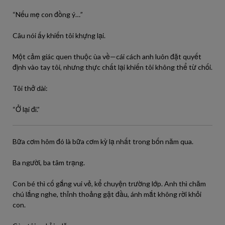
“Nếu mẹ con đồng ý…”
Câu nói ấy khiến tôi khựng lại.
Một cảm giác quen thuộc ùa về—cái cách anh luôn đặt quyết
định vào tay tôi, nhưng thực chất lại khiến tôi không thể từ chối.
Tôi thở dài:
“Ở lại đi.”
Bữa cơm hôm đó là bữa cơm kỳ lạ nhất trong bốn năm qua.
Ba người, ba tâm trạng.
Con bé thì cố gắng vui vẻ, kể chuyện trường lớp. Anh thì chăm
chú lắng nghe, thỉnh thoảng gật đầu, ánh mắt không rời khỏi
con.