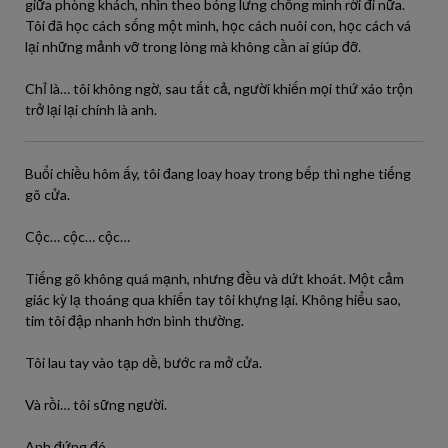
giữa phòng khách, nhìn theo bóng lưng chồng mình rời đi nữa.
Tôi đã học cách sống một mình, học cách nuôi con, học cách vá
lại những mảnh vỡ trong lòng mà không cần ai giúp đỡ.
Chỉ là… tôi không ngờ, sau tất cả, người khiến mọi thứ xáo trộn
trở lại lại chính là anh.
Buổi chiều hôm ấy, tôi đang loay hoay trong bếp thì nghe tiếng
gõ cửa.
Cộc… cộc… cộc…
Tiếng gõ không quá mạnh, nhưng đều và dứt khoát. Một cảm
giác kỳ lạ thoáng qua khiến tay tôi khựng lại. Không hiểu sao,
tim tôi đập nhanh hơn bình thường.
Tôi lau tay vào tạp dề, bước ra mở cửa.
Và rồi… tôi sững người.
Anh đứng đó.