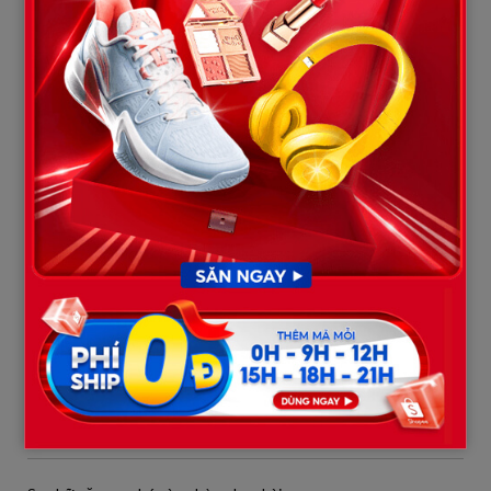
Nhưng quá yếu ớt.
Con bé cau mày:
“Bận đến mức không gọi điện cho con luôn ạ?”
Tôi nhắm mắt.
Đủ rồi.
Tôi đặt mạnh bát xuống bàn:
“Ăn cơm đi con.”
Giọng tôi hơi gắt.
Con bé giật mình, cúi đầu ăn tiếp.
Không ai nói thêm gì.