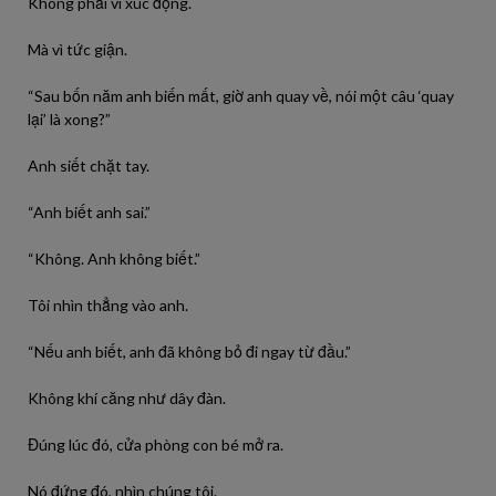
Không phải vì xúc động.
Mà vì tức giận.
“Sau bốn năm anh biến mất, giờ anh quay về, nói một câu ‘quay
lại’ là xong?”
Anh siết chặt tay.
“Anh biết anh sai.”
“Không. Anh không biết.”
Tôi nhìn thẳng vào anh.
“Nếu anh biết, anh đã không bỏ đi ngay từ đầu.”
Không khí căng như dây đàn.
Đúng lúc đó, cửa phòng con bé mở ra.
Nó đứng đó, nhìn chúng tôi.