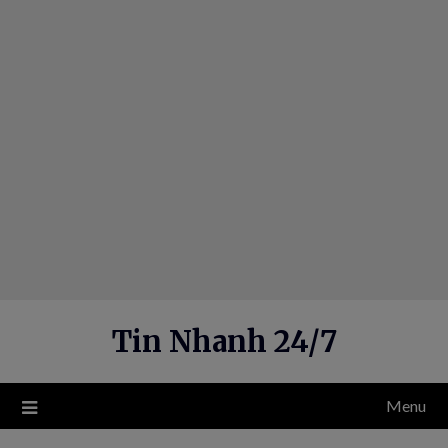
Skip
to
content
Tin Nhanh 24/7
Menu