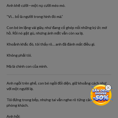
Anh khẽ cười—một nụ cười méo mó.
“Vì… bố là người trong hình đó mà.”
Con bé im lặng vài giây, như đang cố ghép nối những ký ức mơ
hồ. Rồi nó gật gù, nhưng ánh mắt vẫn còn xa lạ.
Khoảnh khắc đó, tôi thấy rõ… anh đã đánh mất điều gì.
Không phải tôi.
Mà là chính con của mình.
Anh ngồi trên ghế, con bé ngồi đối diện, giữ khoảng cách như
với một người lạ.
Tôi đứng trong bếp, nhưng tai vẫn nghe rõ từng câu nói ngoài
phòng khách.
Anh hỏi: