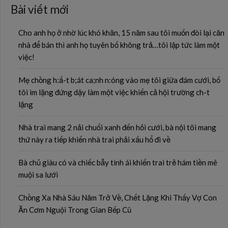
Bài viết mới
Cho anh họ ở nhờ lúc khó khăn, 15 năm sau tôi muốn đòi lại căn
nhà để bán thì anh họ tuyên bố không trả…tôi lập tức làm một
việc!
Mẹ chồng h:ấ-t b;át ca;nh n:óng vào mẹ tôi giữa đám cưới, bố
tôi im lặng đứng dậy làm một việc khiến cả hội trường ch-t
lặng
Nhà trai mang 2 nải chuối xanh đến hỏi cưới, bà nội tôi mang
thứ này ra tiếp khiến nhà trai phải xấu hổ đi về
Bà chủ giàu có và chiếc bẫy tình ái khiến trai trẻ hám tiền mê
muội sa lưới
Chồng Xa Nhà Sáu Năm Trở Về, Chết Lặng Khi Thấy Vợ Con
Ăn Cơm Nguội Trong Gian Bếp Cũ