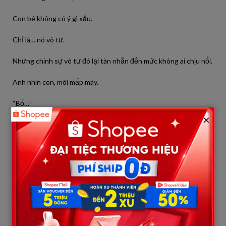
Con bé không có ý gì xấu.
Chỉ là… nó vô tư.
Nhưng chính sự vô tư đó lại tàn nhẫn đến mức không ai chịu nổi.
Anh nhìn con, môi mấp máy.
“Bố…”
×
Anh dừng lại.
Một lúc rất lâu.
Rồi anh nói, giọng thấp hẳn:
“Bố bận.”
Một câu trả lời ngắn gọn.