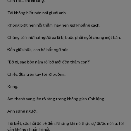
Còn tôi… chỉ im lặng.
Tôi không biết nên nói gì với anh.
Không biết nên hỏi thăm, hay nên giữ khoảng cách.
Chúng tôi như hai người xa lạ bị buộc phải ngồi chung một bàn.
Đến giữa bữa, con bé bất ngờ hỏi:
“Bố ơi, sao bốn năm rồi bố mới đến thăm con?”
Chiếc đũa trên tay tôi rơi xuống.
Keng.
Âm thanh vang lên rõ ràng trong không gian tĩnh lặng.
Anh sững người.
Tôi biết, câu hỏi đó sẽ đến. Nhưng khi nó thực sự được nói ra, tôi
vẫn không chuẩn bị nổi.