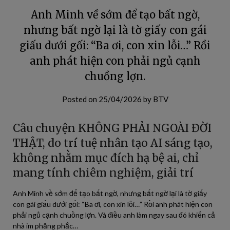
Anh Minh về sớm để tạo bất ngờ,
nhưng bất ngờ lại là tờ giấy con gái
giấu dưới gối: “Ba ơi, con xin lỗi…” Rồi
anh phát hiện con phải ngủ cạnh
chuồng lợn.
Posted on
25/04/2026
by
BTV
Câu chuyện KHÔNG PHẢI NGOÀI ĐỜI
THẬT, do trí tuệ nhân tạo AI sáng tạo,
không nhằm mục đích hạ bệ ai, chỉ
mang tính chiêm nghiệm, giải trí
Anh Minh về sớm để tạo bất ngờ, nhưng bất ngờ lại là tờ giấy
con gái giấu dưới gối: “Ba ơi, con xin lỗi…” Rồi anh phát hiện con
phải ngủ cạnh chuồng lợn. Và điều anh làm ngay sau đó khiến cả
nhà im phăng phắc…