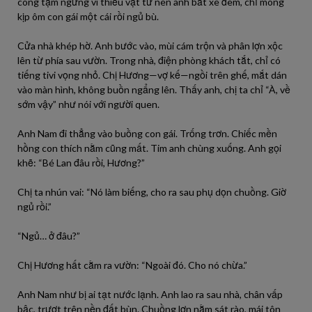
công tạm ngưng vì thiếu vật tư nên anh bắt xe đêm, chỉ mong
kịp ôm con gái một cái rồi ngủ bù.
Cửa nhà khép hờ. Anh bước vào, mùi cám trộn và phân lợn xộc
lên từ phía sau vườn. Trong nhà, điện phòng khách tắt, chỉ có
tiếng tivi vọng nhỏ. Chị Hương—vợ kế—ngồi trên ghế, mắt dán
vào màn hình, không buồn ngẩng lên. Thấy anh, chị ta chỉ “À, về
sớm vậy” như nói với người quen.
Anh Nam đi thẳng vào buồng con gái. Trống trơn. Chiếc mền
hồng con thích nằm cũng mất. Tim anh chùng xuống. Anh gọi
khẽ: “Bé Lan đâu rồi, Hương?”
Chị ta nhún vai: “Nó làm biếng, cho ra sau phụ dọn chuồng. Giờ
ngủ rồi.”
“Ngủ… ở đâu?”
Chị Hương hất cằm ra vườn: “Ngoài đó. Cho nó chừa.”
Anh Nam như bị ai tạt nước lạnh. Anh lao ra sau nhà, chân vấp
bậc, trượt trên nền đất bùn. Chuồng lợn nằm sát rào, mái tôn