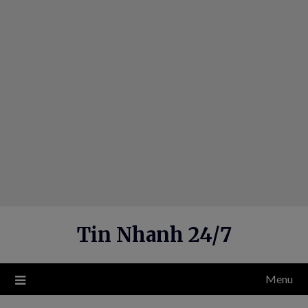
Skip
to
content
Tin Nhanh 24/7
Menu