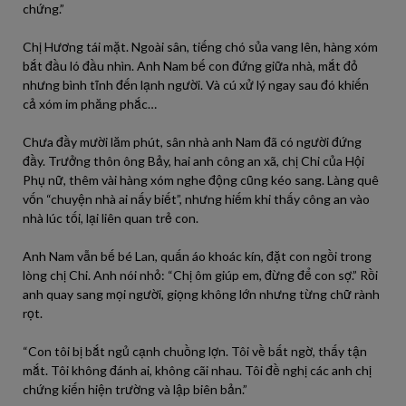
chứng.”
Chị Hương tái mặt. Ngoài sân, tiếng chó sủa vang lên, hàng xóm
bắt đầu ló đầu nhìn. Anh Nam bế con đứng giữa nhà, mắt đỏ
nhưng bình tĩnh đến lạnh người. Và cú xử lý ngay sau đó khiến
cả xóm im phăng phắc…
Chưa đầy mười lăm phút, sân nhà anh Nam đã có người đứng
đầy. Trưởng thôn ông Bảy, hai anh công an xã, chị Chi của Hội
Phụ nữ, thêm vài hàng xóm nghe động cũng kéo sang. Làng quê
vốn “chuyện nhà ai nấy biết”, nhưng hiếm khi thấy công an vào
nhà lúc tối, lại liên quan trẻ con.
Anh Nam vẫn bế bé Lan, quấn áo khoác kín, đặt con ngồi trong
lòng chị Chi. Anh nói nhỏ: “Chị ôm giúp em, đừng để con sợ.” Rồi
anh quay sang mọi người, giọng không lớn nhưng từng chữ rành
rọt.
“Con tôi bị bắt ngủ cạnh chuồng lợn. Tôi về bất ngờ, thấy tận
mắt. Tôi không đánh ai, không cãi nhau. Tôi đề nghị các anh chị
chứng kiến hiện trường và lập biên bản.”