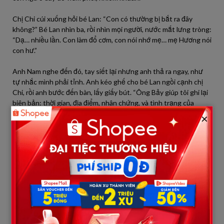
Chị Chi cúi xuống hỏi bé Lan: “Con có thường bị bắt ra đây
không?” Bé Lan nhìn ba, rồi nhìn mọi người, nước mắt lưng tròng:
“Dạ… nhiều lần. Con làm đổ cơm, con nói nhớ mẹ… mẹ Hương nói
con hư.”
Anh Nam nghe đến đó, tay siết lại nhưng anh thả ra ngay, như
tự nhắc mình phải tỉnh. Anh kéo ghế cho bé Lan ngồi cạnh chị
Chi, rồi anh bước đến bàn, lấy giấy bút. “Ông Bảy giúp tôi ghi lại
biên bản: thời gian, địa điểm, nhân chứng, và tình trạng của
cháu.”
×
Trưởng thôn thở dài nhưng gật đầu. Hai anh công an xã cũng
đồng ý. Họ hỏi chị Hương vài câu. Chị ta vòng vo, nói “dạy con
theo kiểu nhà quê”, nói “anh Nam đi xa nên tôi cực”. Nhưng trước
đoạn video và nhân chứng, những lời đó nghe trơ trọi.
Anh Nam yêu cầu thêm một việc khiến hàng xóm càng sững:
anh đề nghị đưa con đi trạm y tế ngay trong đêm để kiểm tra sức
khỏe và xin giấy xác nhận, đồng thời đề nghị công an lập hồ sơ
ban đầu.