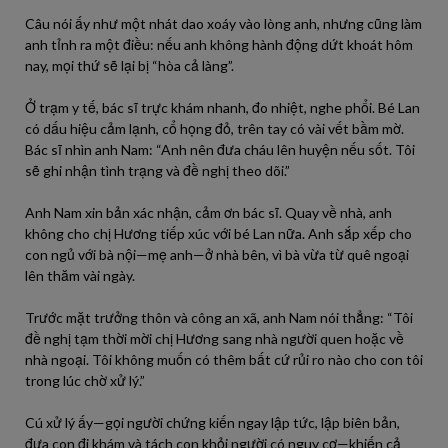
Câu nói ấy như một nhát dao xoáy vào lòng anh, nhưng cũng làm
anh tỉnh ra một điều: nếu anh không hành động dứt khoát hôm
nay, mọi thứ sẽ lại bị “hòa cả làng”.
Ở trạm y tế, bác sĩ trực khám nhanh, đo nhiệt, nghe phổi. Bé Lan
có dấu hiệu cảm lạnh, cổ họng đỏ, trên tay có vài vết bầm mờ.
Bác sĩ nhìn anh Nam: “Anh nên đưa cháu lên huyện nếu sốt. Tôi
sẽ ghi nhận tình trạng và đề nghị theo dõi.”
Anh Nam xin bản xác nhận, cảm ơn bác sĩ. Quay về nhà, anh
không cho chị Hương tiếp xúc với bé Lan nữa. Anh sắp xếp cho
con ngủ với bà nội—mẹ anh—ở nhà bên, vì bà vừa từ quê ngoại
lên thăm vài ngày.
Trước mặt trưởng thôn và công an xã, anh Nam nói thẳng: “Tôi
đề nghị tạm thời mời chị Hương sang nhà người quen hoặc về
nhà ngoại. Tôi không muốn có thêm bất cứ rủi ro nào cho con tôi
trong lúc chờ xử lý.”
Cú xử lý ấy—gọi người chứng kiến ngay lập tức, lập biên bản,
đưa con đi khám và tách con khỏi người có nguy cơ—khiến cả