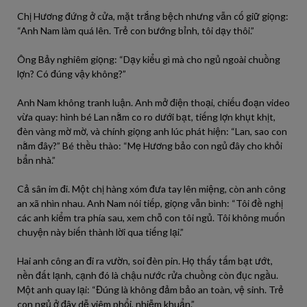
Chị Hương đứng ở cửa, mặt trắng bệch nhưng vẫn cố giữ giọng:
“Anh Nam làm quá lên. Trẻ con bướng bỉnh, tôi dạy thôi.”
Ông Bảy nghiêm giọng: “Dạy kiểu gì mà cho ngủ ngoài chuồng
lợn? Có đúng vậy không?”
Anh Nam không tranh luận. Anh mở điện thoại, chiếu đoạn video
vừa quay: hình bé Lan nằm co ro dưới bạt, tiếng lợn khụt khịt,
đèn vàng mờ mờ, và chính giọng anh lúc phát hiện: “Lan, sao con
nằm đây?” Bé thều thào: “Mẹ Hương bảo con ngủ đây cho khỏi
bẩn nhà.”
Cả sân im đi. Một chị hàng xóm đưa tay lên miệng, còn anh công
an xã nhìn nhau. Anh Nam nói tiếp, giọng vẫn bình: “Tôi đề nghị
các anh kiểm tra phía sau, xem chỗ con tôi ngủ. Tôi không muốn
chuyện này biến thành lời qua tiếng lại.”
Hai anh công an đi ra vườn, soi đèn pin. Họ thấy tấm bạt ướt,
nền đất lạnh, cạnh đó là chậu nước rửa chuồng còn đục ngầu.
Một anh quay lại: “Đúng là không đảm bảo an toàn, vệ sinh. Trẻ
con ngủ ở đây dễ viêm phổi, nhiễm khuẩn.”