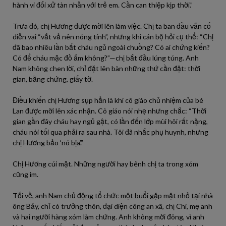
hành vi đối xử tàn nhẫn với trẻ em. Cần can thiệp kịp thời.”
Trưa đó, chị Hương được mời lên làm việc. Chị ta ban đầu vẫn cố
diễn vai “vất vả nên nóng tính”, nhưng khi cán bộ hỏi cụ thể: “Chị
đã bao nhiêu lần bắt cháu ngủ ngoài chuồng? Có ai chứng kiến?
Có để cháu mặc đồ ấm không?”—chị bắt đầu lúng túng. Anh
Nam không chen lời, chỉ đặt lên bàn những thứ cần đặt: thời
gian, bằng chứng, giấy tờ.
Điều khiến chị Hương sụp hẳn là khi cô giáo chủ nhiệm của bé
Lan được mời lên xác nhận. Cô giáo nói nhẹ nhưng chắc: “Thời
gian gần đây cháu hay ngủ gật, có lần đến lớp mùi hôi rất nặng,
cháu nói tối qua phải ra sau nhà. Tôi đã nhắc phụ huynh, nhưng
chị Hương bảo ‘nó bịa’.”
Chị Hương cúi mặt. Những người hay bênh chị ta trong xóm
cũng im.
Tối về, anh Nam chủ động tổ chức một buổi gặp mặt nhỏ tại nhà
ông Bảy, chỉ có trưởng thôn, đại diện công an xã, chị Chi, mẹ anh
và hai người hàng xóm làm chứng. Anh không mời đông, vì anh