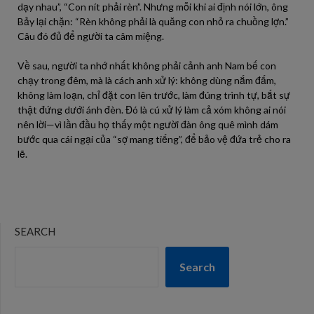
dạy nhau”, “Con nít phải rèn”. Nhưng mỗi khi ai định nói lớn, ông
Bảy lại chặn: “Rèn không phải là quăng con nhỏ ra chuồng lợn.”
Câu đó đủ để người ta câm miệng.
Về sau, người ta nhớ nhất không phải cảnh anh Nam bế con
chạy trong đêm, mà là cách anh xử lý: không dùng nắm đấm,
không làm loạn, chỉ đặt con lên trước, làm đúng trình tự, bắt sự
thật đứng dưới ánh đèn. Đó là cú xử lý làm cả xóm không ai nói
nên lời—vì lần đầu họ thấy một người đàn ông quê mình dám
bước qua cái ngại của “sợ mang tiếng”, để bảo vệ đứa trẻ cho ra
lẽ.
SEARCH
Search