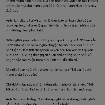
không muốn biến nỗi đau của con thành chuyện bàn tán. Nhưng
anh muốn mọi thứ minh bạch để khỏi ai nói “anh Nam nóng nảy
đuổi vợ”.
Anh Nam đặt ra hai việc: một là đảm bảo an toàn cho bé Lan
ngay lập tức; hai là xử lý quan hệ hôn nhân và trách nhiệm của
chị Hương theo pháp luật.
“Mọi người giúp tôi làm chứng hôm qua không phải để bêu xấu.
Là để bảo vệ con bé và ngăn chuyện bị chối.” Anh nói. “Tôi sẽ
nhờ luật sư làm thủ tục ly hôn và yêu cầu tòa xem xét quyền
nuôi con. Tôi cũng đề nghị cơ quan chức năng nhắc nhở, xử
phạt hoặc can thiệp theo quy định nếu đủ căn cứ.”
Bà nội bé Lan ngồi bên, giọng nghèn nghẹn: “Tôi già rồi, chỉ
mong cháu được yên.”
Chị Hương lúc này mới lên tiếng, giọng nhỏ đi rất nhiều: “Tôi…
tôi có lúc nóng. Nhưng tôi không nghĩ anh làm đến mức này.”
Anh Nam nhìn thẳng: “Cô ‘không nghĩ’ vì cô không phải người
nằm cạnh chuồng lợn. Con tôi mới bảy tuổi.”