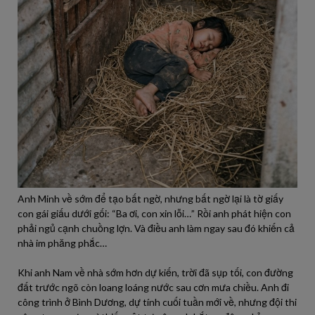
Anh Minh về sớm để tạo bất ngờ, nhưng bất ngờ lại là tờ giấy
con gái giấu dưới gối: “Ba ơi, con xin lỗi…” Rồi anh phát hiện con
phải ngủ cạnh chuồng lợn. Và điều anh làm ngay sau đó khiến cả
nhà im phăng phắc…
Khi anh Nam về nhà sớm hơn dự kiến, trời đã sụp tối, con đường
đất trước ngõ còn loang loáng nước sau cơn mưa chiều. Anh đi
công trình ở Bình Dương, dự tính cuối tuần mới về, nhưng đội thi