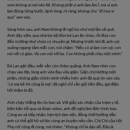
xóm không ai nói nên lời. Không phải vì anh làm ầm ĩ, mà vì anh
làm đúng từng bước, lạnh lùng, rõ ràng, không cho “dĩ hòa vi
quý” xen vào.
Sáng hôm sau, anh Nam không đi ngủ bù như mọi lần về quê.
Anh dậy sớm, qua nhà bà nội đón bé Lan ăn cháo, rồi đưa con
đến trường như chưa có chuyện gì. Nhưng trước khi đi, anh cúi
xuống ngang tầm mắt con, nói chậm: “Nếu có ai làm con sợ, con
nói với cô giáo. Và con nói với ba. Con không phải chịu một mình.”
Bé Lan gật đầu, mắt vẫn còn thâm quầng. Anh Nam nhìn con
chạy vào lớp, lòng anh vừa đau vừa giận. Giận chị Hương một
phần, nhưng giận chính mình nhiều hơn: anh đã quá tin vào câu
“có mẹ kế thì cũng là mẹ”, đã nghĩ chỉ cần gửi tiền đều, gọi điện
hỏi thăm là đủ.
Anh chạy thẳng lên ủy ban xã. Với giấy xác nhận của trạm y tế,
biên bản tối qua và đoạn video, anh đề nghị làm đơn trình báo.
Công an xã tiếp nhận, hẹn lịch làm việc, đồng thời hướng dẫn
anh có thể gửi hồ sơ lên công an huyện nếu cần. Chị Chi của Hội
Phụ nữ cũng đi cùng, nói thêm: “Không chỉ là dạy dỗ. Đây là