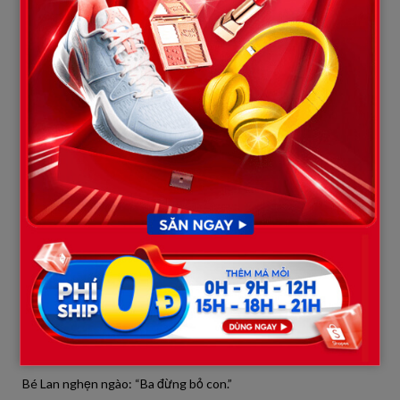
“Em không muốn ai nói ‘trong nhà đóng cửa bảo nhau’. Vì chuyện
này liên quan sức khỏe và an toàn của con em.” Anh nói, mắt
nhìn thẳng chị Hương. “Cô có thể khóc, có thể cãi, nhưng luật
và đạo lý không cãi được.”
Chị Hương bật khóc, lao đến: “Anh Nam, anh làm vậy tôi còn mặt
mũi nào…”
Anh Nam lùi lại, giọng trầm: “Mặt mũi của cô không quan trọng
bằng sự an toàn của con tôi.”
Chị Chi ôm bé Lan đứng dậy: “Thôi, chị đưa con ra trạm y tế.”
Ông Bảy và một anh công an đi cùng để làm chứng. Hàng xóm tự
giác dạt ra nhường lối.
Trên đường, bé Lan nắm vạt áo ba thật chặt. Anh Nam cúi
xuống nói: “Từ giờ, con không phải ngủ ở chỗ đó nữa. Ba xin lỗi
vì ba về muộn.”
Bé Lan nghẹn ngào: “Ba đừng bỏ con.”