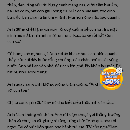
thấp, đèn vàng yếu ớt. Ngay cạnh máng rửa, dưới tấm bạt ẩm,
bé Lan co ro, ôm con gấu bông cũ. Mặt con lấm lem, tóc dính
bùn, đôi bàn chân trần tím vì lạnh. Mùi hôi nồng nặc bao quanh.
Anh đứng chết lặng vài giây, rồi quỳ xuống bế con lên. Bé giật
mình mở mắt, nhìn anh, môi run run: “Ba… ba về rồi hả? Con…
con sợ.”
Cổ họng anh nghẹn lại. Anh cởi áo khoác bọc con, nhìn quanh
thấy một sợi dây buộc cổng chuồng, dấu chân nhỏ in sát vũng
nước. Anh bế Lan vào nhà, đặt con lên ghế, lấy khăn lau mặt. Bé
rụt rè, như sợ bị mắng.
Anh quay sang chị Hương, giọng trầm xuống: “Ai cho cô làm vậy
với con tôi?”
Chị ta còn định cãi: “Dạy nó cho biết điều thôi, anh đi suốt…”
Anh Nam không nói thêm. Anh rút điện thoại, gọi thẳng trưởng
thôn và công an xã, giọng rõ ràng từng chữ: “Anh qua nhà tôi
ngay. Tôi có việc liên quan bạo hành trẻ em. Tôi cần người làm