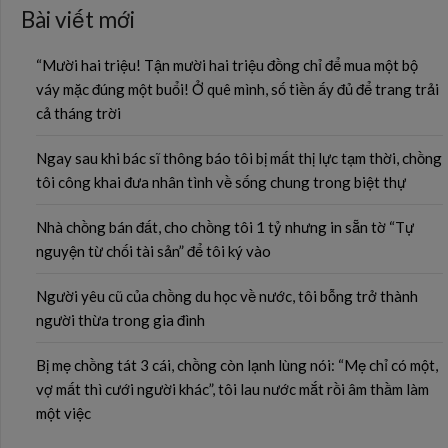
Bài viết mới
“Mười hai triệu! Tận mười hai triệu đồng chỉ để mua một bộ
váy mặc đúng một buổi! Ở quê mình, số tiền ấy đủ để trang trải
cả tháng trời
Ngay sau khi bác sĩ thông báo tôi bị mất thị lực tạm thời, chồng
tôi công khai đưa nhân tình về sống chung trong biệt thự
Nhà chồng bán đất, cho chồng tôi 1 tỷ nhưng in sẵn tờ “Tự
nguyện từ chối tài sản” để tôi ký vào
Người yêu cũ của chồng du học về nước, tôi bỗng trở thành
người thừa trong gia đình
Bị mẹ chồng tát 3 cái, chồng còn lạnh lùng nói: “Mẹ chỉ có một,
vợ mất thì cưới người khác”, tôi lau nước mắt rồi âm thầm làm
một việc