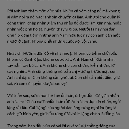
Rồi anh làm thêm một việc nữa, khiến cả xóm càng nể mà không
ai dám nói ra nói vào: anh xin chuyển ca làm. Anh gọi cho quản lý
công trình, chấp nhận giảm thu nhập để được làm gần nhà, hoặc
nhận việc phụ hồ tại huyện thay vì đi xa. Người ta hay nói đàn
ông “lo kiếm tiền”, nhưng anh Nam hiểu lúc này con anh cần một
người ở cạnh, không phải những cuộc gọi vội vàng.
Ngày chị Hương dọn đồ về nhà ngoại, không có tiếng chửi bới,
không có đánh đập, không có xô xát. Anh Nam chỉ đứng nhìn,
tay nắm tay bé Lan. Anh không cho con chứng kiến những lời
cay nghiệt. Anh cũng không nói xấu chị Hương trước mặt con.
Anh chỉ dặn: “Con không cần ghét ai. Con chỉ cần biết điều gì là
sai, và con có quyền được bảo vệ.”
Vài tuần sau, sức khỏe bé Lan ổn hơn, đi học đều. Cô giáo nhắn
anh Nam: “Cháu cười nhiều hơn rồi.” Anh Nam đọc tin nhắn, ngồi
lặng rất lâu. Cái “lặng” của người đàn ông từng nghĩ im lặng là
cách giữ bình yên, giờ hiểu rằng đôi khi im lặng chính là đồng lõa.
Trong xóm, ban đầu vẫn có vài lời xì xào: “Vợ chồng đóng cửa