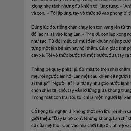
giọng nhẹ tênh nhưng đủ khiến tôi lúng túng. – “
và con.” – Tôi ấp úng, tay vô thức sờ vào phong bì t
Đúng lúc đó, tiếng chân chạy lon ton vang lên từ t
đỏ lao ra, sà vào lòng Lan. – “Mẹ ơi, con lắp xong
như tạc. Từ đôi mắt, cái mũi đến khuôn miệng cười.
từng một lần bế ẵm hay hỏi thăm. Cảm giác tình phụ
cay xè. Tôi vô thức bước tới một bước, đưa tay ra
Thằng bé quay phắt lại, đôi mắt to tròn nhìn chằm 
mẹ, rồi ngước lên hỏi Lan một câu khiến cả người t
ai thế ạ?” “Người lạ”. Hai từ ấy như gáo nước lạnh
chôn chân tại chỗ, tay vẫn lơ lửng giữa không trun
Trong mắt con trai tôi, tôi chỉ là một “người lạ” x
Cổ họng tôi nghẹn ứ, không thốt nên lời. Tôi nhìn sa
giới thiệu: “Đây là bố con”. Nhưng không. Lan chỉ 
cũ của mẹ thôi. Con vào nhà chơi tiếp đi, lát mẹ v