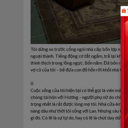
Tôi dừng xe trước cổng ngôi nhà cấp bốn lợp ngói
ngoại thành. Tiếng động cơ tắt ngấm, trả lại không
thình thịch trong lồng ngực. Bốn năm. Đã bốn năm 
vợ cũ của tôi – bế đứa con đỏ hỏn rời khỏi nhà tro
0
Cuộc sống của tôi hiện tại có thể gọi là viên mãn t
chóng tái hôn với Hương – người phụ nữ do chính t
trọng nhất là rất được lòng mẹ tôi. Nhà cửa êm ấ
nàng dâu như thời tôi sống với Lan. Nhưng sâu thẳ
gì đó. Có lẽ là sự tự do, hay có lẽ là chút day dứt v