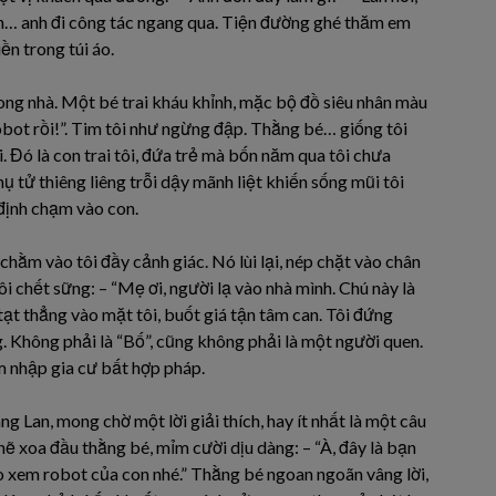
Anh… anh đi công tác ngang qua. Tiện đường ghé thăm em
iền trong túi áo.
rong nhà. Một bé trai kháu khỉnh, mặc bộ đồ siêu nhân màu
 robot rồi!”. Tim tôi như ngừng đập. Thằng bé… giống tôi
 Đó là con trai tôi, đứa trẻ mà bốn năm qua tôi chưa
 tử thiêng liêng trỗi dậy mãnh liệt khiến sống mũi tôi
 định chạm vào con.
chằm vào tôi đầy cảnh giác. Nó lùi lại, nép chặt vào chân
ôi chết sững: – “Mẹ ơi, người lạ vào nhà mình. Chú này là
 tạt thẳng vào mặt tôi, buốt giá tận tâm can. Tôi đứng
g. Không phải là “Bố”, cũng không phải là một người quen.
âm nhập gia cư bất hợp pháp.
ng Lan, mong chờ một lời giải thích, hay ít nhất là một câu
khẽ xoa đầu thằng bé, mỉm cười dịu dàng: – “À, đây là bạn
ào xem robot của con nhé.” Thằng bé ngoan ngoãn vâng lời,