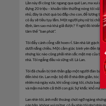
Lần này đi công tác ngang qua quê Lan, ma xui quỷ k
đựng 20 triệu – khoản tiền thưởng nóng tôi vừa n
nhủ, đây là chút quà bù đắp cho con, để lương tâm 
cô ấy sẽ tiều tụy lắm. Một người phụ nữ bị chồng 
định, làm sao mà khá giả được? Ý nghĩ đó khiến tô
tâm thế “ban phát”.
Tôi đẩy cánh cổng sắt hoen rỉ. Sân nhà lát gạch đỏ
dưới nắng chiều. Một cảm giác bình yên đến lạ lùn
nhưng lúc nào cũng phải nhìn sắc mặt mẹ của tôi. – 
nhà. Tôi ngẩng đầu và sững sờ. Là Lan.
Tôi đã chuẩn bị tinh thần gặp một người đàn bà lam
đến khó tin. Lan mặc bộ đồ ở nhà đơn giản, tóc búi
nhiên mà ngày xưa, khi sống cùng tôi, chưa bao giờ 
và mặn mà hơn cả thời con gái. Sự khắc khổ mà tôi
Lan nhìn tôi, ánh mắt thoáng chút ngỡ ngàng nhưng
oán hận, không vui mừng, cô ấy nhìn tôi như nhìn m