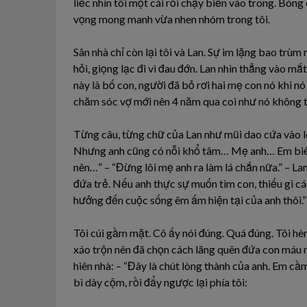
liếc nhìn tôi một cái rồi chạy biến vào trong. Bón
vọng mong manh vừa nhen nhóm trong tôi.
Sân nhà chỉ còn lại tôi và Lan. Sự im lặng bao trù
hỏi, giọng lạc đi vì đau đớn. Lan nhìn thẳng vào mắ
này là bố con, người đã bỏ rơi hai mẹ con nó khi n
chăm sóc vợ mới nên 4 năm qua coi như nó không t
Từng câu, từng chữ của Lan như mũi dao cứa vào lòng
Nhưng anh cũng có nỗi khổ tâm… Mẹ anh… Em biết t
nên…” – “Đừng lôi mẹ anh ra làm lá chắn nữa.” – Lan
đứa trẻ. Nếu anh thực sự muốn tìm con, thiếu gì cá
hưởng đến cuộc sống êm ấm hiện tại của anh thôi.”
Tôi cúi gầm mặt. Cô ấy nói đúng. Quá đúng. Tôi hèn
xáo trộn nên đã chọn cách lãng quên đứa con máu mủ
hiên nhà: – “Đây là chút lòng thành của anh. Em cầm
bì dày cộm, rồi đẩy ngược lại phía tôi: