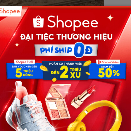
 đỏ, nằm khuất sau những rặng tre yên ả của vùng quê
 gian sự tĩnh mịch vốn có, chỉ còn tiếng tim tôi đang đập
kể từ ngày tôi đặt bút ký vào tờ đơn ly hôn, để mặc Lan –
ng nước mắt.
rong mắt người ngoài. Sau khi chia tay Lan, tôi nhanh
ay mẹ tôi tuyển chọn. Hương khéo léo, biết điều và quan
m, không còn những trận cãi vã nảy lửa giữa mẹ chồng
m trong những đêm dài, tôi vẫn thấy thiếu vắng một điều
ề giọt máu mình đã bỏ rơi.