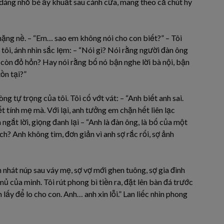
g dáng nhỏ bé ấy khuất sau cánh cửa, mang theo cả chút hy
m nặng nề. – “Em… sao em không nói cho con biết?” – Tôi
t tôi, ánh nhìn sắc lẹm: – “Nói gì? Nói rằng người đàn ông
ó còn đỏ hỏn? Hay nói rằng bố nó bận nghe lời bà nội, bận
ồn tại?”
 tự trọng của tôi. Tôi cố vớt vát: – “Anh biết anh sai.
ính mẹ mà. Với lại, anh tưởng em chặn hết liên lạc
 ngắt lời, giọng đanh lại – “Anh là đàn ông, là bố của một
ch? Anh không tìm, đơn giản vì anh sợ rắc rối, sợ ảnh
 nhát núp sau váy mẹ, sợ vợ mới ghen tuông, sợ gia đình
 của mình. Tôi rút phong bì tiền ra, đặt lên bàn đá trước
 lấy để lo cho con. Anh… anh xin lỗi.” Lan liếc nhìn phong