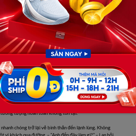
hiến thế nào tôi lại rẽ vào. Trong túi áo vest là phong bì
hận được. Mẹ và Hương chưa biết đến khoản này. Tôi tự
mình bớt cắn rứt. Tôi hình dung về Lan của hiện tại. Chắc
bỏ, một mình nuôi con nhỏ ở quê, không nghề nghiệp ổn
i vừa thương hại, vừa có chút tự mãn của kẻ bề trên mang
 sạch bóng, hai bên là những chậu hoa mười giờ nở rực rỡ
g, khác hẳn sự ngột ngạt trong căn nhà tầng sang trọng
“Ai đấy ạ?” . Giọng nói trong trẻo vang lên từ phía hiên
 lũ, già nua, nhưng người đứng trước mặt tôi lại rạng rỡ
 cao gọn gàng, làn da trắng hồng và đôi mắt ánh lên sự an
cô ấy có được. Cô ấy trông trẻ ra đến vài tuổi, xinh đẹp
 tưởng tượng hoàn toàn không tồn tại.
 nhanh chóng trở lại vẻ bình thản đến lạnh lùng. Không
ột vị khách qua đường. – “Anh đến đây làm gì?” – Lan hỏi,