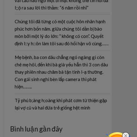
vài câu nào ngờ một bí mật không thể tin nổi đã
l;;ộ ra sau lời thì thầm: “6 năm rồi nhỉ”
Chúng tôi đã từng có một cuộc hôn nhân hạnh
phúc hơn bốn năm. giữa chúng tôi dần bị bào
mòn bởi một lý do lớn: ” không có con”. Quyết
định l::y h::ôn làm tôi sau đó hối hận vô cùng……
Mẹ bệnh, ba con dâu chẳng ngó ngàng gì còn
chê mẹ hôi, đến khi bà già yếu hẳn thì 3 con dâu
thay phiên nhau chăm bà tận tình l-ạ thường.
Con gái sinh nghi bèn lắp camera thì phát
hiện……..
Tỷ phú b;àng h;oàng khi phát cơm từ thiện gặp
lại vợ cũ và hai đứa trẻ giống hệt mình
Bình luận gần đây