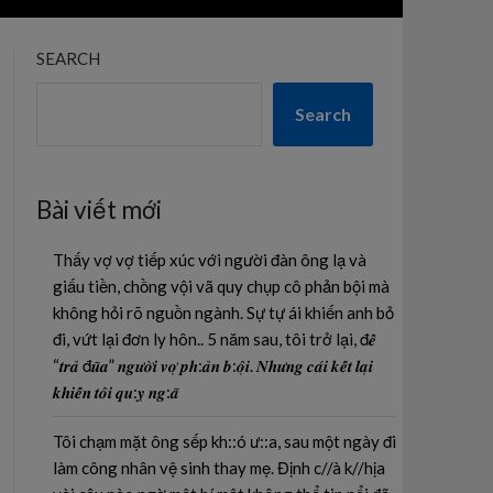
SEARCH
Search
Bài viết mới
Thấy vợ vợ tiếp xúc với người đàn ông lạ và
giấu tiền, chồng vội vã quy chụp cô phản bội mà
không hỏi rõ nguồn ngành. Sự tự ái khiến anh bỏ
đi, vứt lại đơn ly hôn.. 5 năm sau, tôi trở lại, đ𝒆̂̉
“𝒕𝒓𝒂̉ đ𝒖̃𝒂” 𝒏𝒈𝒖̛𝒐̛̀𝒊 𝒗𝒐̛̣ 𝒑𝒉:𝒂̉𝒏 𝒃:𝒐̣̂𝒊. 𝑵𝒉𝒖̛𝒏𝒈 𝒄𝒂́𝒊 𝒌𝒆̂́𝒕 𝒍𝒂̣𝒊
𝒌𝒉𝒊𝒆̂́𝒏 𝒕𝒐̂𝒊 𝒒𝒖:𝒚̣ 𝒏𝒈:𝒂̃
Tôi chạm mặt ông sếp kh::ó ư::a, sau một ngày đi
làm công nhân vệ sinh thay mẹ. Định c//à k//hịa