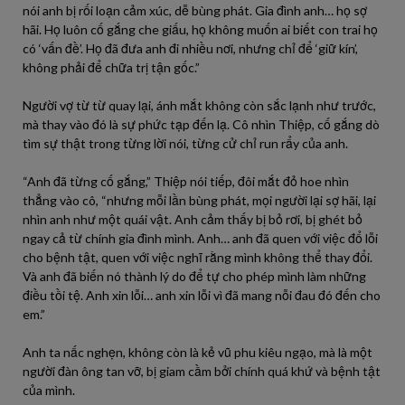
nói anh bị rối loạn cảm xúc, dễ bùng phát. Gia đình anh… họ sợ
hãi. Họ luôn cố gắng che giấu, họ không muốn ai biết con trai họ
có ‘vấn đề’. Họ đã đưa anh đi nhiều nơi, nhưng chỉ để ‘giữ kín’,
không phải để chữa trị tận gốc.”
Người vợ từ từ quay lại, ánh mắt không còn sắc lạnh như trước,
mà thay vào đó là sự phức tạp đến lạ. Cô nhìn Thiệp, cố gắng dò
tìm sự thật trong từng lời nói, từng cử chỉ run rẩy của anh.
“Anh đã từng cố gắng,” Thiệp nói tiếp, đôi mắt đỏ hoe nhìn
thẳng vào cô, “nhưng mỗi lần bùng phát, mọi người lại sợ hãi, lại
nhìn anh như một quái vật. Anh cảm thấy bị bỏ rơi, bị ghét bỏ
ngay cả từ chính gia đình mình. Anh… anh đã quen với việc đổ lỗi
cho bệnh tật, quen với việc nghĩ rằng mình không thể thay đổi.
Và anh đã biến nó thành lý do để tự cho phép mình làm những
điều tồi tệ. Anh xin lỗi… anh xin lỗi vì đã mang nỗi đau đó đến cho
em.”
Anh ta nấc nghẹn, không còn là kẻ vũ phu kiêu ngạo, mà là một
người đàn ông tan vỡ, bị giam cầm bởi chính quá khứ và bệnh tật
của mình.