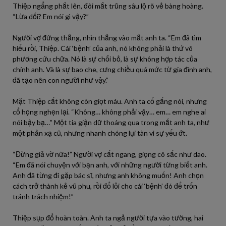
Thiệp ngẩng phắt lên, đôi mắt trũng sâu lộ rõ vẻ bàng hoàng.
“Lừa dối? Em nói gì vậy?”
Người vợ đứng thẳng, nhìn thẳng vào mắt anh ta. “Em đã tìm
hiểu rồi, Thiệp. Cái ‘bệnh’ của anh, nó không phải là thứ vô
phương cứu chữa. Nó là sự chối bỏ, là sự không hợp tác của
chính anh. Và là sự bao che, cưng chiều quá mức từ gia đình anh,
đã tạo nên con người như vậy.”
Mặt Thiệp cắt không còn giọt máu. Anh ta cố gắng nói, nhưng
cổ họng nghẹn lại. “Không… không phải vậy… em… em nghe ai
nói bậy bạ…” Một tia giận dữ thoáng qua trong mắt anh ta, như
một phản xạ cũ, nhưng nhanh chóng lụi tàn vì sự yếu ớt.
“Đừng giả vờ nữa!” Người vợ cắt ngang, giọng cô sắc như dao.
“Em đã nói chuyện với bạn anh, với những người từng biết anh.
Anh đã từng đi gặp bác sĩ, nhưng anh không muốn! Anh chọn
cách trở thành kẻ vũ phu, rồi đổ lỗi cho cái ‘bệnh’ đó để trốn
tránh trách nhiệm!”
Thiệp sụp đổ hoàn toàn. Anh ta ngả người tựa vào tường, hai