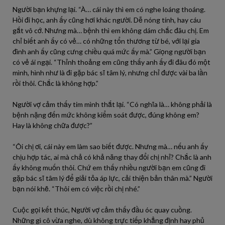
Người bạn khựng lại. “À… cái này thì em có nghe loáng thoáng.
Hồi đi học, anh ấy cũng hơi khác người. Dễ nóng tính, hay cáu
gắt vô cớ. Nhưng mà… bệnh thì em không dám chắc đâu chị. Em
chỉ biết anh ấy có vẻ… có những tổn thương từ bé, với lại gia
đình anh ấy cũng cưng chiều quá mức ấy mà.” Giọng người bạn
có vẻ ái ngại. “Thỉnh thoảng em cũng thấy anh ấy đi đâu đó một
mình, hình như là đi gặp bác sĩ tâm lý, nhưng chỉ được vài ba lần
rồi thôi. Chắc là không hợp.”
Người vợ cảm thấy tim mình thắt lại. “Có nghĩa là… không phải là
bệnh nặng đến mức không kiểm soát được, đúng không em?
Hay là không chữa được?”
“Ôi chị ơi, cái này em làm sao biết được. Nhưng mà… nếu anh ấy
chịu hợp tác, ai mà chả có khả năng thay đổi chị nhỉ? Chắc là anh
ấy không muốn thôi. Chứ em thấy nhiều người bạn em cũng đi
gặp bác sĩ tâm lý để giải tỏa áp lực, cải thiện bản thân mà.” Người
bạn nói khẽ. “Thôi em có việc rồi chị nhé.”
Cuộc gọi kết thúc, Người vợ cảm thấy đầu óc quay cuồng.
Những gì cô vừa nghe, dù không trực tiếp khẳng định hay phủ