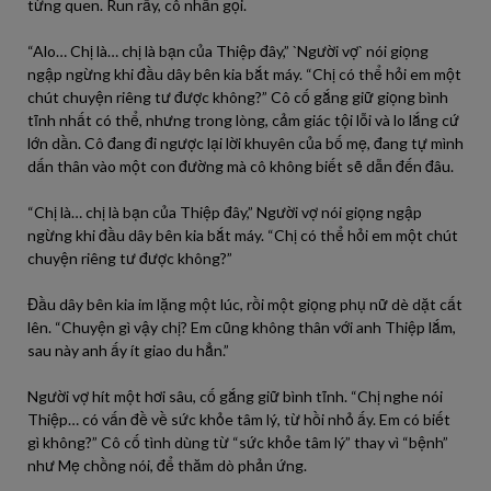
từng quen. Run rẩy, cô nhấn gọi.
“Alo… Chị là… chị là bạn của Thiệp đây,” `Người vợ` nói giọng
ngập ngừng khi đầu dây bên kia bắt máy. “Chị có thể hỏi em một
chút chuyện riêng tư được không?” Cô cố gắng giữ giọng bình
tĩnh nhất có thể, nhưng trong lòng, cảm giác tội lỗi và lo lắng cứ
lớn dần. Cô đang đi ngược lại lời khuyên của bố mẹ, đang tự mình
dấn thân vào một con đường mà cô không biết sẽ dẫn đến đâu.
“Chị là… chị là bạn của Thiệp đây,” Người vợ nói giọng ngập
ngừng khi đầu dây bên kia bắt máy. “Chị có thể hỏi em một chút
chuyện riêng tư được không?”
Đầu dây bên kia im lặng một lúc, rồi một giọng phụ nữ dè dặt cất
lên. “Chuyện gì vậy chị? Em cũng không thân với anh Thiệp lắm,
sau này anh ấy ít giao du hẳn.”
Người vợ hít một hơi sâu, cố gắng giữ bình tĩnh. “Chị nghe nói
Thiệp… có vấn đề về sức khỏe tâm lý, từ hồi nhỏ ấy. Em có biết
gì không?” Cô cố tình dùng từ “sức khỏe tâm lý” thay vì “bệnh”
như Mẹ chồng nói, để thăm dò phản ứng.