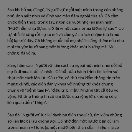
Sau khi bố mẹ đi ngủ, `Người vợ` ngồi một mình trong căn phòng
nhỏ, ánh mắt nhìn vô định vào màn đêm ngoài cửa sổ. Cô cầm
chiếc điện thoại trong tay, ngón cái vuốt nhẹ lên màn hình.
“Mười năm chịu đựng, giờ lại vì một câu nói mà lưỡng lự sao?” Cô
tự nhủ. Nhưng rồi, sự tò mò và cảm giác trách nhiệm (dù là mơ
hồ) lại trỗi dậy. Cô không muốn bố mẹ phải lo lắng thêm nếu như
mọi chuyện lại rẽ sang một hướng khác, một hướng mà `Mẹ
chồng` đã vẽ ra.
Sáng hôm sau, `Người vợ` tìm cách ra ngoài một mình, nói dối bố
mẹ là đi mua ít đồ cá nhân. Cô bắt đầu hành trình tìm kiếm sự
thật một cách lén lút. Đầu tiên, cô thử tìm kiếm thông tin trên
mạng xã hội, các diễn đàn y khoa với những từ khóa chung
chung về “bệnh tâm lý”, “điều trị bí mật”. Nhưng tất cả đều vô
vọng. Những thông tin cô tìm được quá rộng lớn, không có gì
liên quan đến `Thiệp`.
Sau đó, `Người vợ` lục lại danh bạ điện thoại cũ, tìm kiếm những
số liên lạc đã lâu không gọi. Cô nhớ đến một người bạn cũ làm
trong ngành y tế, hoặc một người bạn thân của `Thiệp` mà cô