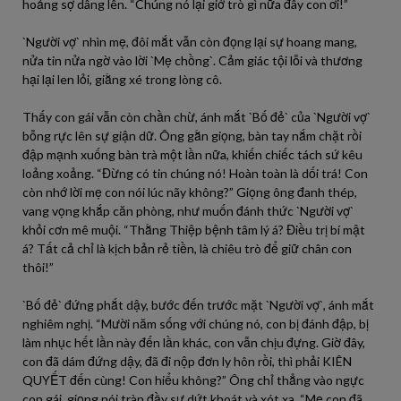
hoảng sợ dâng lên. “Chúng nó lại giở trò gì nữa đây con ơi!”
`Người vợ` nhìn mẹ, đôi mắt vẫn còn đọng lại sự hoang mang,
nửa tin nửa ngờ vào lời `Mẹ chồng`. Cảm giác tội lỗi và thương
hại lại len lỏi, giằng xé trong lòng cô.
Thấy con gái vẫn còn chần chừ, ánh mắt `Bố đẻ` của `Người vợ`
bỗng rực lên sự giận dữ. Ông gằn giọng, bàn tay nắm chặt rồi
đập mạnh xuống bàn trà một lần nữa, khiến chiếc tách sứ kêu
loảng xoảng. “Đừng có tin chúng nó! Hoàn toàn là dối trá! Con
còn nhớ lời mẹ con nói lúc nãy không?” Giọng ông đanh thép,
vang vọng khắp căn phòng, như muốn đánh thức `Người vợ`
khỏi cơn mê muội. “Thằng Thiệp bệnh tâm lý á? Điều trị bí mật
á? Tất cả chỉ là kịch bản rẻ tiền, là chiêu trò để giữ chân con
thôi!”
`Bố đẻ` đứng phắt dậy, bước đến trước mặt `Người vợ`, ánh mắt
nghiêm nghị. “Mười năm sống với chúng nó, con bị đánh đập, bị
làm nhục hết lần này đến lần khác, con vẫn chịu đựng. Giờ đây,
con đã dám đứng dậy, đã đi nộp đơn ly hôn rồi, thì phải KIÊN
QUYẾT đến cùng! Con hiểu không?” Ông chỉ thẳng vào ngực
con gái, giọng nói tràn đầy sự dứt khoát và xót xa. “Mẹ con đã