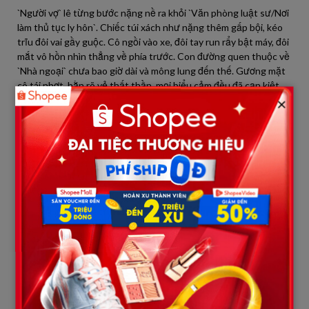
`Người vợ` lê từng bước nặng nề ra khỏi `Văn phòng luật sư/Nơi
làm thủ tục ly hôn`. Chiếc túi xách như nặng thêm gấp bội, kéo
trĩu đôi vai gầy guộc. Cô ngồi vào xe, đôi tay run rẩy bật máy, đôi
mắt vô hồn nhìn thẳng về phía trước. Con đường quen thuộc về
`Nhà ngoại` chưa bao giờ dài và mông lung đến thế. Gương mặt
cô tái nhợt, hằn rõ vẻ thất thần, mọi biểu cảm đều đã cạn kiệt.
×
Khi chiếc xe vừa dừng trước cổng, `Bố mẹ đẻ` của `Người vợ` đã
đứng sẵn. `Mẹ đẻ` hớt hải chạy ra, lòng bà thắt lại khi nhìn thấy
bộ dạng của con gái. “Con ơi, sao con lại ra nông nỗi này?” bà
thốt lên, giọng nghẹn lại. `Người vợ` không nói gì, chỉ để mẹ đỡ
vào nhà, gục xuống chiếc ghế sofa quen thuộc như thể toàn bộ
sức lực đã rời bỏ cơ thể. `Bố đẻ` cô cũng vội vàng lại gần, ánh
mắt ông sắc lại khi nhìn thấy vẻ tiều tụy của con. “Có chuyện gì
vậy con? Thằng Thiệp lại đánh con à?” ông hỏi, giọng trầm đục.
`Người vợ` khẽ lắc đầu, bàn tay cô run rẩy đưa lên vuốt mặt,
giọng nói yếu ớt đến thảm thương. “Không… không phải Thiệp
đánh con…”
`Mẹ đẻ` ngồi xuống bên cạnh, nắm chặt tay con gái. “Vậy là sao