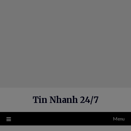
Skip
to
content
Tin Nhanh 24/7
Menu