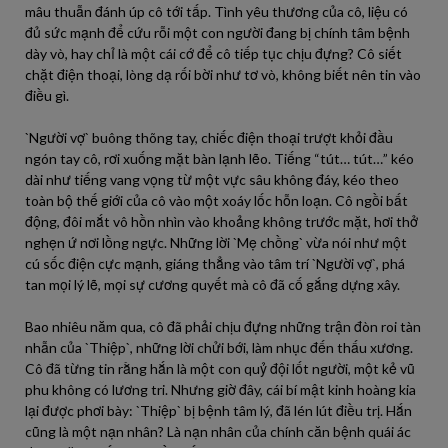
mâu thuẫn đánh úp cô tới tấp. Tình yêu thương của cô, liệu có
đủ sức mạnh để cứu rỗi một con người đang bị chính tâm bệnh
dày vò, hay chỉ là một cái cớ để cô tiếp tục chịu đựng? Cô siết
chặt điện thoại, lòng dạ rối bời như tơ vò, không biết nên tin vào
điều gì.
`Người vợ` buông thõng tay, chiếc điện thoại trượt khỏi đầu
ngón tay cô, rơi xuống mặt bàn lạnh lẽo. Tiếng “tút… tút…” kéo
dài như tiếng vang vọng từ một vực sâu không đáy, kéo theo
toàn bộ thế giới của cô vào một xoáy lốc hỗn loạn. Cô ngồi bất
động, đôi mắt vô hồn nhìn vào khoảng không trước mặt, hơi thở
nghẹn ứ nơi lồng ngực. Những lời `Mẹ chồng` vừa nói như một
cú sốc điện cực mạnh, giáng thẳng vào tâm trí `Người vợ`, phá
tan mọi lý lẽ, mọi sự cương quyết mà cô đã cố gắng dựng xây.
Bao nhiêu năm qua, cô đã phải chịu đựng những trận đòn roi tàn
nhẫn của `Thiệp`, những lời chửi bới, làm nhục đến thấu xương.
Cô đã từng tin rằng hắn là một con quỷ đội lốt người, một kẻ vũ
phu không có lương tri. Nhưng giờ đây, cái bí mật kinh hoàng kia
lại được phơi bày: `Thiệp` bị bệnh tâm lý, đã lén lút điều trị. Hắn
cũng là một nạn nhân? Là nạn nhân của chính căn bệnh quái ác