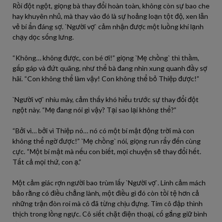
Rồi đột ngột, giọng bà thay đổi hoàn toàn, không còn sự bao che
hay khuyên nhủ, mà thay vào đó là sự hoảng loạn tột độ, xen lẫn
vẻ bí ẩn đáng sợ. `Người vợ` cảm nhận được một luồng khí lạnh
chạy dọc sống lưng.
“Không… không được, con bé ơi!” giọng `Mẹ chồng` thì thầm,
gấp gáp và đứt quãng, như thể bà đang nhìn xung quanh đầy sợ
hãi. “Con không thể làm vậy! Con không thể bỏ Thiệp được!”
`Người vợ` nhíu mày, cảm thấy khó hiểu trước sự thay đổi đột
ngột này. “Mẹ đang nói gì vậy? Tại sao lại không thể?”
“Bởi vì… bởi vì Thiệp nó… nó có một bí mật động trời mà con
không thể ngờ được!” `Mẹ chồng` nói, giọng run rẩy đến cùng
cực. “Một bí mật mà nếu con biết, mọi chuyện sẽ thay đổi hết.
Tất cả mọi thứ, con ạ.”
Một cảm giác rợn người bao trùm lấy `Người vợ`. Linh cảm mách
bảo rằng có điều chẳng lành, một điều gì đó còn tồi tệ hơn cả
những trận đòn roi mà cô đã từng chịu đựng. Tim cô đập thình
thịch trong lồng ngực. Cô siết chặt điện thoại, cố gắng giữ bình