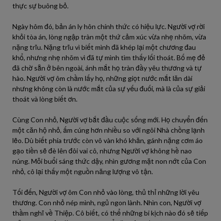
thực sự buông bỏ.
Ngày hôm đó, bản án ly hôn chính thức có hiệu lực. Người vợ rời
khỏi tòa án, lòng ngập tràn một thứ cảm xúc vừa nhẹ nhõm, vừa
nặng trĩu. Nặng trĩu vì biết mình đã khép lại một chương đau
khổ, nhưng nhẹ nhõm vì đã tự mình tìm thấy lối thoát. Bố mẹ đẻ
đã chờ sẵn ở bên ngoài, ánh mắt họ tràn đầy yêu thương và tự
hào. Người vợ ôm chầm lấy họ, những giọt nước mắt lăn dài
nhưng không còn là nước mắt của sự yếu đuối, mà là của sự giải
thoát và lòng biết ơn.
Cùng Con nhỏ, Người vợ bắt đầu cuộc sống mới. Họ chuyển đến
một căn hộ nhỏ, ấm cúng hơn nhiều so với ngôi Nhà chồng lạnh
lẽo. Dù biết phía trước còn vô vàn khó khăn, gánh nặng cơm áo
gạo tiền sẽ đè lên đôi vai cô, nhưng Người vợ không hề nao
núng. Mỗi buổi sáng thức dậy, nhìn gương mặt non nớt của Con
nhỏ, cô lại thấy một nguồn năng lượng vô tận.
Tối đến, Người vợ ôm Con nhỏ vào lòng, thủ thỉ những lời yêu
thương. Con nhỏ nép mình, ngủ ngon lành. Nhìn con, Người vợ
thầm nghĩ về Thiệp. Cô biết, có thể những bi kịch nào đó sẽ tiếp