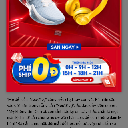
con? Con nói đi, mẹ lo quá!”
`Người vợ` hít một hơi thật sâu, cố gắng giữ cho giọng mình
không run rẩy quá mức. Cô kể lại toàn bộ nội dung cuộc gọi của
`Mẹ chồng`, từ việc `Thiệp` bị bệnh tâm lý, đã lén lút điều trị, cho
đến những lời van vỉ, cầu xin cô đừng rời bỏ. Cô thuật lại từng
câu, từng chữ, như thể muốn đẩy hết gánh nặng ra khỏi lồng
ngực mình.
`Bố mẹ đẻ` của `Người vợ` lắng nghe, gương mặt họ chuyển biến
liên tục. Từ ngạc nhiên đến khó hiểu, rồi dần dần là sự tức giận
và xen lẫn nỗi lo lắng tột độ. `Bố đẻ` đập mạnh nắm đấm xuống
bàn trà, ánh mắt ông hằn lên sự phẫn nộ. “Bệnh tâm lý? Điều trị?
Nó muốn lừa gạt gì nữa đây?” ông gằn giọng. “Năm lần bảy lượt
gây ra tội tày đình, giờ lại bày ra trò này à?”
`Mẹ đẻ` của `Người vợ` cũng siết chặt tay con gái. Bà nhìn sâu
vào đôi mắt trống rỗng của `Người vợ`, lắc đầu đầy kiên quyết.
“Mẹ không tin! Con ơi, con tỉnh táo lại đi! Đây chắc chắn là một
màn kịch mới của chúng nó để giữ chân con, để con không dám ly
hôn!” Bà cắn chặt môi, đôi mắt đỏ hoe, nỗi tức giận pha lẫn sự