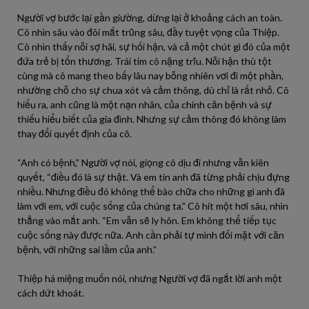
Người vợ bước lại gần giường, dừng lại ở khoảng cách an toàn.
Cô nhìn sâu vào đôi mắt trũng sâu, đầy tuyệt vọng của Thiệp.
Cô nhìn thấy nỗi sợ hãi, sự hối hận, và cả một chút gì đó của một
đứa trẻ bị tổn thương. Trái tim cô nặng trĩu. Nỗi hận thù tột
cùng mà cô mang theo bấy lâu nay bỗng nhiên vơi đi một phần,
nhường chỗ cho sự chua xót và cảm thông, dù chỉ là rất nhỏ. Cô
hiểu ra, anh cũng là một nạn nhân, của chính căn bệnh và sự
thiếu hiểu biết của gia đình. Nhưng sự cảm thông đó không làm
thay đổi quyết định của cô.
“Anh có bệnh,” Người vợ nói, giọng cô dịu đi nhưng vẫn kiên
quyết, “điều đó là sự thật. Và em tin anh đã từng phải chịu đựng
nhiều. Nhưng điều đó không thể bào chữa cho những gì anh đã
làm với em, với cuộc sống của chúng ta.” Cô hít một hơi sâu, nhìn
thẳng vào mắt anh. “Em vẫn sẽ ly hôn. Em không thể tiếp tục
cuộc sống này được nữa. Anh cần phải tự mình đối mặt với căn
bệnh, với những sai lầm của anh.”
Thiệp há miệng muốn nói, nhưng Người vợ đã ngắt lời anh một
cách dứt khoát.