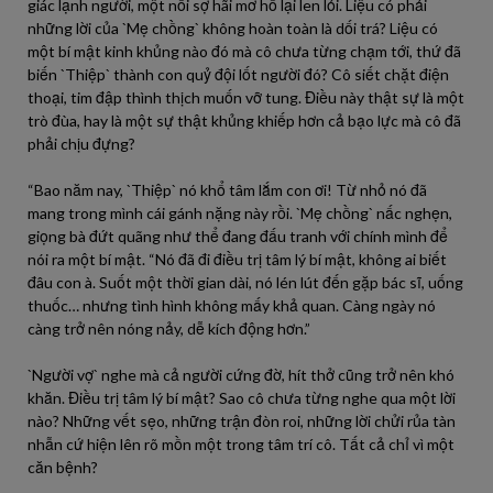
giác lạnh người, một nỗi sợ hãi mơ hồ lại len lỏi. Liệu có phải
những lời của `Mẹ chồng` không hoàn toàn là dối trá? Liệu có
một bí mật kinh khủng nào đó mà cô chưa từng chạm tới, thứ đã
biến `Thiệp` thành con quỷ đội lốt người đó? Cô siết chặt điện
thoại, tim đập thình thịch muốn vỡ tung. Điều này thật sự là một
trò đùa, hay là một sự thật khủng khiếp hơn cả bạo lực mà cô đã
phải chịu đựng?
“Bao năm nay, `Thiệp` nó khổ tâm lắm con ơi! Từ nhỏ nó đã
mang trong mình cái gánh nặng này rồi. `Mẹ chồng` nấc nghẹn,
giọng bà đứt quãng như thể đang đấu tranh với chính mình để
nói ra một bí mật. “Nó đã đi điều trị tâm lý bí mật, không ai biết
đâu con à. Suốt một thời gian dài, nó lén lút đến gặp bác sĩ, uống
thuốc… nhưng tình hình không mấy khả quan. Càng ngày nó
càng trở nên nóng nảy, dễ kích động hơn.”
`Người vợ` nghe mà cả người cứng đờ, hít thở cũng trở nên khó
khăn. Điều trị tâm lý bí mật? Sao cô chưa từng nghe qua một lời
nào? Những vết sẹo, những trận đòn roi, những lời chửi rủa tàn
nhẫn cứ hiện lên rõ mồn một trong tâm trí cô. Tất cả chỉ vì một
căn bệnh?