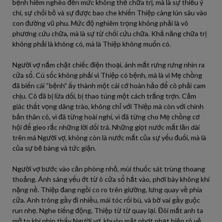
bệnh hiểm nghèo đến mức không thể chữa trị, mà là sự thiếu ý
chí, sự chối bỏ và sự được bao che khiến Thiệp càng lún sâu vào
con đường vũ phu. Mức độ nghiêm trọng không phải là vô
phương cứu chữa, mà là sự từ chối cứu chữa. Khả năng chữa trị
không phải là không có, mà là Thiệp không muốn có.
Người vợ nắm chặt chiếc điện thoại, ánh mắt rưng rưng nhìn ra
cửa sổ. Cú sốc không phải vì Thiệp có bệnh, mà là vì Mẹ chồng
đã biến cái “bệnh” ấy thành một cái cớ hoàn hảo để cô phải cam
chịu. Cô đã bị lừa dối, bị thao túng một cách trắng trợn. Cảm
giác thất vọng dâng trào, không chỉ với Thiệp mà còn với chính
bản thân cô, vì đã từng hoài nghi, vì đã từng cho Mẹ chồng cơ
hội để gieo rắc những lời dối trá. Những giọt nước mắt lăn dài
trên má Người vợ, không còn là nước mắt của sự yếu đuối, mà là
của sự bẽ bàng và tức giận.
Người vợ bước vào căn phòng nhỏ, mùi thuốc sát trùng thoang
thoảng. Ánh sáng yếu ớt từ ô cửa sổ hắt vào, phơi bày không khí
nặng nề. Thiệp đang ngồi co ro trên giường, lưng quay về phía
cửa. Anh trông gầy đi nhiều, mái tóc rối bù, và bờ vai gầy guộc
run nhẹ. Nghe tiếng động, Thiệp từ từ quay lại. Đôi mắt anh ta
mở to khi nhìn thấy Người vợ, khuôn mặt nhợt nhạt hiện rõ vẻ