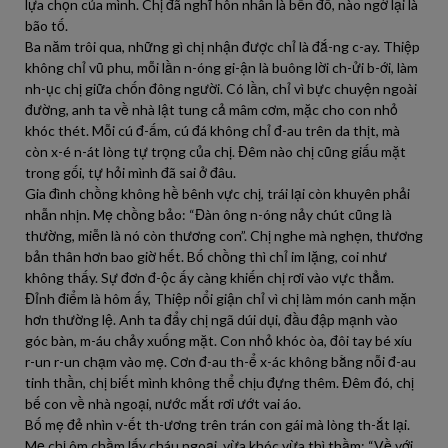
lựa chọn của mình. Chị đã nghĩ hôn nhân là bến đỗ, nào ngờ lại là
bão tố.
Ba năm trôi qua, những gì chị nhận được chỉ là đắ-ng c-ay. Thiệp
không chỉ vũ phu, mỗi lần n-óng gi-ận là buông lời ch-ửi b-ới, làm
nh-ục chị giữa chốn đông người. Có lần, chỉ vì bực chuyện ngoài
đường, anh ta về nhà lật tung cả mâm cơm, mặc cho con nhỏ
khóc thét. Mỗi cú đ-ấm, cú đá không chỉ đ-au trên da thịt, mà
còn x-é n-át lòng tự trọng của chị. Đêm nào chị cũng giấu mặt
trong gối, tự hỏi mình đã sai ở đâu.
Gia đình chồng không hề bênh vực chị, trái lại còn khuyên phải
nhẫn nhịn. Mẹ chồng bảo: “Đàn ông n-óng nảy chút cũng là
thường, miễn là nó còn thương con”. Chị nghe mà nghẹn, thương
bản thân hơn bao giờ hết. Bố chồng thì chỉ im lặng, coi như
không thấy. Sự đơn đ-ộc ấy càng khiến chị rơi vào vực thẳm.
Đỉnh điểm là hôm ấy, Thiệp nổi giận chỉ vì chị làm món canh mặn
hơn thường lệ. Anh ta đẩy chị ngã dúi dụi, đầu đập mạnh vào
góc bàn, m-áu chảy xuống mặt. Con nhỏ khóc òa, đôi tay bé xíu
r-un r-un chạm vào mẹ. Cơn đ-au th-ể x-ác không bằng nỗi đ-au
tinh thần, chị biết mình không thể chịu đựng thêm. Đêm đó, chị
bế con về nhà ngoại, nước mắt rơi ướt vai áo.
Bố mẹ đẻ nhìn v-ết th-ương trên trán con gái mà lòng th-ắt lại.
Mẹ chị ôm chầm lấy cháu ngoại, vừa khóc vừa thì thầm: “Về với