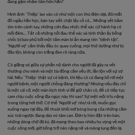
đang gặm nhấm tâm hồn hắn?
Hình ảnh `Thiệp` lao vào cô như một con thú điên dại, đôi mắt
đỏ ngầu hằn học, bàn tay siết chặt lấy cổ cô… Những vết bầm
tím trên cánh tay, những cơn đau nhức thể xác cứ hành hạ cô
mỗi đêm… Tất cả những nỗi đau thể xác và tinh thần ấy bỗng
chốc bị bao phủ bởi một tấm màn bí ẩn mang tên “bệnh tật”.
`Người vợ` cảm thấy đầu óc quay cuồng, mọi thứ dường như bị
đảo lộn, không còn trắng đen rõ ràng nữa.
Cô giằng xé giữa sự phẫn nộ dành cho người đã gây ra vết
thương cho mình và một tia đồng cảm yếu ớt, lẫn lộn với sự sợ
hãi. Nếu `Thiệp` thật sự có bệnh, thì liệu cô có đang bỏ rơi một
người bệnh, một người chồng đáng thương? Nhưng nếu đây chỉ
là một cái cớ, một màn kịch tinh vi để giữ chân cô, để cô tiếp tục
cam chịu cuộc sống địa ngục này thì sao? Sự mệt mỏi trĩu nặng
trong từng hơi thở. Cơ thể `Người vợ` như rã rời, muốn gục
xuống ngay tại đây, để thoát khỏi mớ bòng bong của những cảm
xúc trái ngược đang dày vò tâm can. Đơn ly hôn đặt trên bàn,
những dòng chữ đã ký, đã mang theo bao nhiêu hy vọng về một
cuộc sống mới, giờ bỗng trở nên nặng nề và mông lung đến lạ.