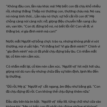
“Không đâu con, lần này khác mà! Mẹ biết con đã chịu khổ nhiều
rồi, nhưng thằng Thiệp nó thương con, thương cháu mà. Nó say,
nó nóng tính thôi… Lần này nó thực sự hối cải rồi con ơi.” Mẹ
chồng càng nói càng nức nở, giọng điệu chuyển hẳn sang cầu
xin, van lơn. “Con ơi, đừng bỏ nó, nó biết lỗi rồi! Con về đi, vì
thằng bé, vì gia đình mình mà con!”
Nước mắt Người vợ bỗng chực trào ra, nhưng không phải vì xót
thương, mà vì uất hận. *Vì thằng bé? Vì gia đình mình?* Chính vì
“gia đình mình” mà cô đã phải chịu đựng bấy lâu. Cô nhắm mắt
lại, cố kìm nén cảm xúc.
Cô nhắm mắt lại, cố kìm nén cảm xúc. `Người vợ` hít một hơi sâu,
giọng nói dù run rẩy nhưng chứa đầy sự kiên định, lạnh lẽo đến
lạ thường.
“Đủ rồi, Mẹ ạ,” `Người vợ` cắt ngang, âm điệu như băng giá. “Con
đã chịu đựng đủ rồi. Con không thể chịu đựng thêm nữa.”
Đầu dây bên kia im bặt. `Người vợ` tiếp lời, từng chữ như cứa vào
không khí. “Mẹ có biết con đã phải chịu đựng những gì không?