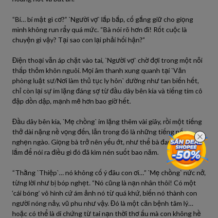
“Bí… bí mật gì cơ?” `Người vợ` lắp bắp, cố gắng giữ cho giọng
mình không run rẩy quá mức. “Bà nói rõ hơn đi! Rốt cuộc là
chuyện gì vậy? Tại sao con lại phải hối hận?”
Điện thoại vẫn áp chặt vào tai, `Người vợ` chờ đợi trong một nỗi
thấp thỏm khôn nguôi. Mọi âm thanh xung quanh tại `Văn
phòng luật sư/Nơi làm thủ tục ly hôn` dường như tan biến hết,
chỉ còn lại sự im lặng đáng sợ từ đầu dây bên kia và tiếng tim cô
đập dồn dập, mạnh mẽ hơn bao giờ hết.
Đầu dây bên kia, `Mẹ chồng` im lặng thêm vài giây, rồi một tiếng
thở dài nặng nề vọng đến, lẫn trong đó là những tiếng nấc
nghẹn ngào. Giọng bà trở nên yếu ớt, như thể bà đang cố gắng
lắm để nói ra điều gì đó đã kìm nén suốt bao năm.
“Thằng `Thiệp`… nó không cố ý đâu con ơi…” `Mẹ chồng` nức nở,
từng lời như bị bóp nghẹt. “Nó cũng là nạn nhân thôi! Có một
‘cái bóng’ vô hình cứ ám ảnh nó từ quá khứ, biến nó thành con
người nóng nảy, vũ phu như vậy. Đó là một căn bệnh tâm lý…
hoặc có thể là di chứng từ tai nạn thời thơ ấu mà con không hề