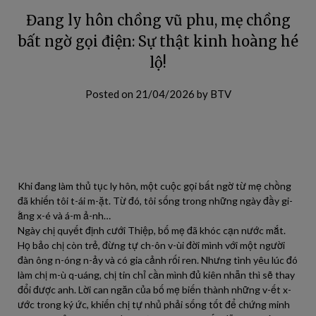
Đang ly hôn chồng vũ phu, mẹ chồng
bất ngờ gọi điện: Sự thật kinh hoàng hé
lộ!
Posted on
21/04/2026
by
BTV
Khi đang làm thủ tục ly hôn, một cuộc gọi bất ngờ từ mẹ chồng
đã khiến tôi t-ái m-ặt. Từ đó, tôi sống trong những ngày đầy gi-
ằng x-é và á-m ả-nh…
Ngày chị quyết định cưới Thiệp, bố mẹ đã khóc cạn nước mắt.
Họ bảo chị còn trẻ, đừng tự ch-ôn v-ùi đời mình với một người
đàn ông n-óng n-ảy và có gia cảnh rối ren. Nhưng tình yêu lúc đó
làm chị m-ù q-uáng, chị tin chỉ cần mình đủ kiên nhẫn thì sẽ thay
đổi được anh. Lời can ngăn của bố mẹ biến thành những v-ết x-
ước trong ký ức, khiến chị tự nhủ phải sống tốt để chứng minh