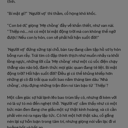
tĩnh.
“Bí mật gì?” `Người vợ` thì thầm, cổ họng khô khốc.
“Con bé ơi,” giọng `Mẹ chồng` đầy vẻ khẩn thiết, như van nài.
“Thiệp nó… nó có một bí mật động trời mà con không thể ngờ
được! Nếu con ly hôn, con sẽ phải hối hận suốt đời!”
`Người vợ` đứng sững tại chỗ, bàn tay đang cầm tập hồ sơ ly hôn
bỗng run rẩy. Trái tim cô đập thình thịch như muốn nhảy ra khỏi
lồng ngực, những lời của `Mẹ chồng` như một cú sốc điện chạy
thẳng vào não bộ, đánh thức mọi giác quan đang tê liệt. Bí mật
động trời? Hối hận suốt đời? Điều gì có thể khủng khiếp hơn
những gì cô đã trải qua suốt bao năm tháng làm dâu `Nhà
chồng`, chịu đựng những trận đòn roi tàn bạo từ `Thiệp`?
Một cảm giác sợ hãi lạnh lẽo bao trùm lấy cô, nhưng đi kèm với
nó là sự tò mò đến nghẹt thở. `Người vợ` cảm thấy như có một
bức màn đen đang che giấu một sự thật kinh hoàng, và cô cần
phải vén nó ra ngay lập tức. Cô hít một hơi thật sâu, cố gắng
nén lại sự hỗn loạn trong tâm trí, nhưng giọng nói vẫn lạc đi vì
hoảng hốt và bất an.