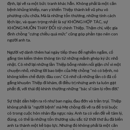
định, lại vẽ ra một bức tranh khác hẳn. Không phải là một căn
bệnh khủng khiếp, nan y khiến Thiệp thành kẻ vũ phu vô
phương cứu chữa. Mà là những tổn thương, những tính cách
lệch lạc, và quan trọng nhất là sự KHÔNG HỢP TÁC, sự
KHÔNG MUỐN THAY ĐỔI từ chính Thiệp. Thậm chí, việc gia
đình chồng “cưng chiều quá mức” cũng góp phần tạo nên con
người anh ta.
Người vợ dành thêm hai ngày tiếp theo để nghiền ngẫm, cố
gắng tìm kiếm thêm thông tin từ những mảnh ghép ký ức nhỏ
nhặt. Cô nhớ lại những lần Thiệp bỗng nhiên nổi giận chỉ vì một
chuyện nhỏ, những lời bao biện của Mẹ chồng “nó có bệnh, nó
không kiềm chế được đâu con.” Cô nhớ cả những lần cô đã cố
gắng khuyên Thiệp đi khám, đi điều trị nhưng anh ta luôn gạt
phắt đi, với thái độ khinh thường những “bác sĩ tâm lý rởm đời.”
Sự thật dần hiện ra rõ như ban ngày, đau đớn và trần trụi. Thiệp
không phải là “người bệnh” mà Mẹ chồng đã vẽ ra để trói buộc
cô trong cuộc hôn nhân địa ngục này. Anh ta có vấn đề về tâm lý,
đúng, có thể là những tổn thương sâu sắc từ thời thơ ấu đã biến
anh ta thành một kẻ bạo lực. Nhưng đó không phải là một căn