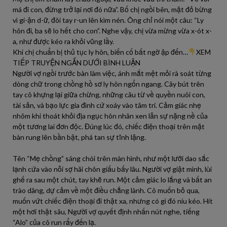
má đi con, đừng trở lại nơi đó nữa”. Bố chị ngồi bên, mặt đỏ bừng
vì gi-ận d-ữ, đôi tay r-un lên kìm nén. Ông chỉ nói một câu: “Ly
hôn đi, ba sẽ lo hết cho con”. Nghe vậy, chị vừa mừng vừa x-ót x-
a, như được kéo ra khỏi vũng lầy.
Khi chị chuẩn bị thủ tục ly hôn, biến cố bất ngờ ập đến…
XEM
TIẾP TRUYỆN NGẮN DƯỚI BÌNH LUẬN
Người vợ ngồi trước bàn làm việc, ánh mắt mệt mỏi rà soát từng
dòng chữ trong chồng hồ sơ ly hôn ngổn ngang. Cây bút trên
tay cô khựng lại giữa chừng, những câu từ về quyền nuôi con,
tài sản, và bạo lực gia đình cứ xoáy vào tâm trí. Cảm giác nhẹ
nhõm khi thoát khỏi địa ngục hôn nhân xen lẫn sự nặng nề của
một tương lai đơn độc. Đúng lúc đó, chiếc điện thoại trên mặt
bàn rung lên bần bật, phá tan sự tĩnh lặng.
Tên “Mẹ chồng” sáng chói trên màn hình, như một lưỡi dao sắc
lạnh cứa vào nỗi sợ hãi chôn giấu bấy lâu. Người vợ giật mình, lùi
ghế ra sau một chút, tay khẽ run. Một cảm giác lo lắng và bất an
trào dâng, dự cảm về một điều chẳng lành. Cô muốn bỏ qua,
muốn vứt chiếc điện thoại đi thật xa, nhưng có gì đó níu kéo. Hít
một hơi thật sâu, Người vợ quyết định nhấn nút nghe, tiếng
“Alo” của cô run rẩy đến lạ.