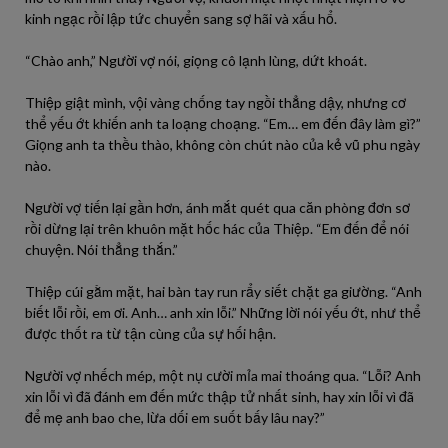
kinh ngạc rồi lập tức chuyển sang sợ hãi và xấu hổ.
“Chào anh,” Người vợ nói, giọng cô lạnh lùng, dứt khoát.
Thiệp giật mình, vội vàng chống tay ngồi thẳng dậy, nhưng cơ
thể yếu ớt khiến anh ta loạng choạng. “Em… em đến đây làm gì?”
Giọng anh ta thều thào, không còn chút nào của kẻ vũ phu ngày
nào.
Người vợ tiến lại gần hơn, ánh mắt quét qua căn phòng đơn sơ
rồi dừng lại trên khuôn mặt hốc hác của Thiệp. “Em đến để nói
chuyện. Nói thẳng thắn.”
Thiệp cúi gằm mặt, hai bàn tay run rẩy siết chặt ga giường. “Anh
biết lỗi rồi, em ơi. Anh… anh xin lỗi.” Những lời nói yếu ớt, như thể
được thốt ra từ tận cùng của sự hối hận.
Người vợ nhếch mép, một nụ cười mỉa mai thoáng qua. “Lỗi? Anh
xin lỗi vì đã đánh em đến mức thập tử nhất sinh, hay xin lỗi vì đã
để mẹ anh bao che, lừa dối em suốt bấy lâu nay?”