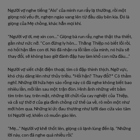
Người vợ nghe tiếng “Alo” của mình run rẩy lạ thường, rồi một
giọng nói yếu ớt, nghẹn ngào vang lên từ đầu dây bên kia. Đó là
giọng của Mẹ chồng, khác hẳn mọi khi.
“Người vợ ơi, mẹ xin con…” Giọng bà run rẩy, nghe thật tha thiết,
gần như nức nở. “Con đừng ly hôn… Thằng Thiệp nó biết lỗi rồi,
nó hối hận lắm con ơi. Nó đã nhận ra lỗi lầm của mình, nó hứa sẽ
thay đổi, sẽ không bao giờ đánh đập hay làm khổ con nữa đâu…”
Người vợ siết chặt điện thoại, tim cô đập thình thịch. Ngờ vực,
khó chịu dâng lên như thủy triều. *Hối hận? Thay đổi?* Cô thầm
nghĩ. Những lời hứa hẹn sáo rỗng này cô đã nghe không biết bao
nhiêu lần, mỗi lần sau một trận đòn. Hình ảnh những vết bầm
tím trên tay, trên mặt, những lời chửi rủa cay nghiệt của Thiệp,
và cả sự thờ ơ của gia đình chồng cứ thế ùa về, rõ mồn một như
mới hôm qua. Những kí ức đau thương như lưỡi dao cứa vào tâm
trí Người vợ, khiến cô muốn gào lên.
“Mẹ…” Người vợ khẽ thốt lên, giọng cô lạnh lùng đến lạ. “Những
lời này, con đã nghe quá nhiều rồi.”