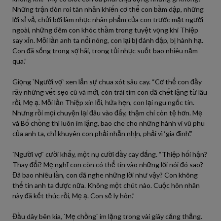
Những trận đòn roi tàn nhẫn khiến cơ thể con bầm dập, những
lời sỉ vả, chửi bới làm nhục nhân phẩm của con trước mặt người
ngoài, những đêm con khóc thầm trong tuyệt vọng khi Thiệp
say xỉn. Mỗi lần anh ta nổi nóng, con lại bị đánh đập, bị hành hạ.
Con đã sống trong sợ hãi, trong tủi nhục suốt bao nhiêu năm
qua.”
Giọng `Người vợ` xen lẫn sự chua xót sâu cay. “Cơ thể con đầy
rẫy những vết sẹo cũ và mới, còn trái tim con đã chết lặng từ lâu
rồi, Mẹ ạ. Mỗi lần Thiệp xin lỗi, hứa hẹn, con lại ngu ngốc tin.
Nhưng rồi mọi chuyện lại đâu vào đấy, thậm chí còn tệ hơn. Mẹ
và Bố chồng thì luôn im lặng, bao che cho những hành vi vũ phu
của anh ta, chỉ khuyên con phải nhẫn nhịn, phải vì ‘gia đình’.”
`Người vợ` cười khẩy, một nụ cười đầy cay đắng. “Thiệp hối hận?
Thay đổi? Mẹ nghĩ con còn có thể tin vào những lời nói đó sao?
Đã bao nhiêu lần, con đã nghe những lời như vậy? Con không
thể tin anh ta được nữa. Không một chút nào. Cuộc hôn nhân
này đã kết thúc rồi, Mẹ ạ. Con sẽ ly hôn.”
Đầu dây bên kia, `Mẹ chồng` im lặng trong vài giây căng thẳng.