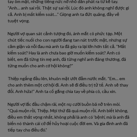
tay ôm mặt, những tiếng nức nở nhỏ dần phát ra từ kẽ tay.
“Anh… anh sai rồi. Thật sự sai rồi. Lúc đó anh không nghĩ được gì
cả. Anh bị mất kiểm soát…” Giọng anh ta đứt quãng, đầy vẻ
tuyệt vọng.
Người vợ quan sát cảnh tượng đó, ánh mắt cô phức tạp. Một
chút tiếc nuối cho con người đang tan nát trước mặt, nhưng sự
căm giận và nỗi đau mà anh ta đã gây ra lại lớn hơn tất cả. “Mất
kiểm soát? Hay là anh chưa bao giờ muốn kiểm soát? Anh có
biết, em đã từng tin mẹ anh, đã từng nghĩ anh đáng thương, đã
từng muốn cho anh cơ hội không?”
Thiệp ngẩng đầu lên, khuôn mặt ướt đẫm nước mắt. “Em… em
cho anh thêm một cơ hội đi. Anh sẽ đi điều trị tử tế. Anh sẽ thay
đổi. Anh hứa!” Anh ta cố gắng chìa tay về phía cô, cầu xin.
Người vợ lắc đầu chậm rãi, một nụ cười buồn bã nở trên môi.
“Quá muộn rồi, Thiệp. Mọi thứ đã quá muộn rồi. Anh biết không,
điều em thất vọng nhất, không phải là anh có ‘bệnh’, mà là anh đã
biến nó thành cái cớ để hủy hoại cuộc đời em. Và gia đình anh đã
tiếp tay cho điều đó.”