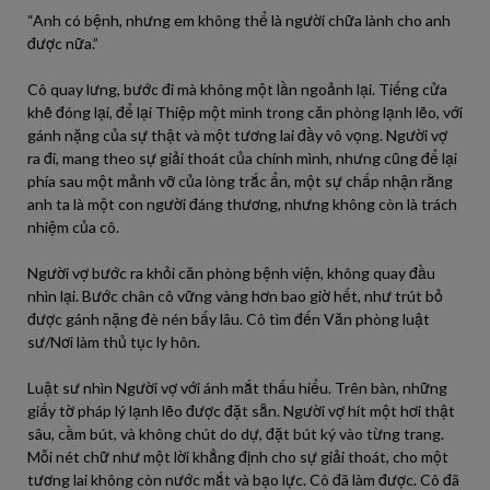
“Anh có bệnh, nhưng em không thể là người chữa lành cho anh
được nữa.”
Cô quay lưng, bước đi mà không một lần ngoảnh lại. Tiếng cửa
khẽ đóng lại, để lại Thiệp một mình trong căn phòng lạnh lẽo, với
gánh nặng của sự thật và một tương lai đầy vô vọng. Người vợ
ra đi, mang theo sự giải thoát của chính mình, nhưng cũng để lại
phía sau một mảnh vỡ của lòng trắc ẩn, một sự chấp nhận rằng
anh ta là một con người đáng thương, nhưng không còn là trách
nhiệm của cô.
Người vợ bước ra khỏi căn phòng bệnh viện, không quay đầu
nhìn lại. Bước chân cô vững vàng hơn bao giờ hết, như trút bỏ
được gánh nặng đè nén bấy lâu. Cô tìm đến Văn phòng luật
sư/Nơi làm thủ tục ly hôn.
Luật sư nhìn Người vợ với ánh mắt thấu hiểu. Trên bàn, những
giấy tờ pháp lý lạnh lẽo được đặt sẵn. Người vợ hít một hơi thật
sâu, cầm bút, và không chút do dự, đặt bút ký vào từng trang.
Mỗi nét chữ như một lời khẳng định cho sự giải thoát, cho một
tương lai không còn nước mắt và bạo lực. Cô đã làm được. Cô đã