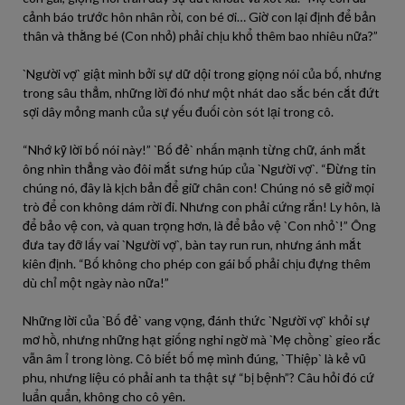
cảnh báo trước hôn nhân rồi, con bé ơi… Giờ con lại định để bản
thân và thằng bé (Con nhỏ) phải chịu khổ thêm bao nhiêu nữa?”
`Người vợ` giật mình bởi sự dữ dội trong giọng nói của bố, nhưng
trong sâu thẳm, những lời đó như một nhát dao sắc bén cắt đứt
sợi dây mỏng manh của sự yếu đuối còn sót lại trong cô.
“Nhớ kỹ lời bố nói này!” `Bố đẻ` nhấn mạnh từng chữ, ánh mắt
ông nhìn thẳng vào đôi mắt sưng húp của `Người vợ`. “Đừng tin
chúng nó, đây là kịch bản để giữ chân con! Chúng nó sẽ giở mọi
trò để con không dám rời đi. Nhưng con phải cứng rắn! Ly hôn, là
để bảo vệ con, và quan trọng hơn, là để bảo vệ `Con nhỏ`!” Ông
đưa tay đỡ lấy vai `Người vợ`, bàn tay run run, nhưng ánh mắt
kiên định. “Bố không cho phép con gái bố phải chịu đựng thêm
dù chỉ một ngày nào nữa!”
Những lời của `Bố đẻ` vang vọng, đánh thức `Người vợ` khỏi sự
mơ hồ, nhưng những hạt giống nghi ngờ mà `Mẹ chồng` gieo rắc
vẫn âm ỉ trong lòng. Cô biết bố mẹ mình đúng, `Thiệp` là kẻ vũ
phu, nhưng liệu có phải anh ta thật sự “bị bệnh”? Câu hỏi đó cứ
luẩn quẩn, không cho cô yên.