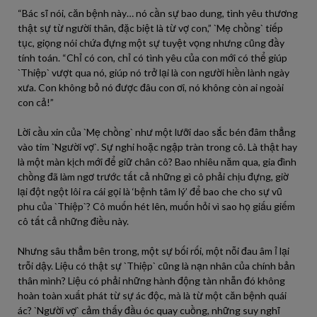
“Bác sĩ nói, căn bệnh này… nó cần sự bao dung, tình yêu thương
thật sự từ người thân, đặc biệt là từ vợ con,” `Mẹ chồng` tiếp
tục, giọng nói chứa đựng một sự tuyệt vọng nhưng cũng đầy
tính toán. “Chỉ có con, chỉ có tình yêu của con mới có thể giúp
`Thiệp` vượt qua nó, giúp nó trở lại là con người hiền lành ngày
xưa. Con không bỏ nó được đâu con ơi, nó không còn ai ngoài
con cả!”
Lời cầu xin của `Mẹ chồng` như một lưỡi dao sắc bén đâm thẳng
vào tim `Người vợ`. Sự nghi hoặc ngập tràn trong cô. Là thật hay
là một màn kịch mới để giữ chân cô? Bao nhiêu năm qua, gia đình
chồng đã làm ngơ trước tất cả những gì cô phải chịu đựng, giờ
lại đột ngột lôi ra cái gọi là ‘bệnh tâm lý’ để bao che cho sự vũ
phu của `Thiệp`? Cô muốn hét lên, muốn hỏi vì sao họ giấu giếm
cô tất cả những điều này.
Nhưng sâu thẳm bên trong, một sự bối rối, một nỗi đau âm ỉ lại
trỗi dậy. Liệu có thật sự `Thiệp` cũng là nạn nhân của chính bản
thân mình? Liệu có phải những hành động tàn nhẫn đó không
hoàn toàn xuất phát từ sự ác độc, mà là từ một căn bệnh quái
ác? `Người vợ` cảm thấy đầu óc quay cuồng, những suy nghĩ