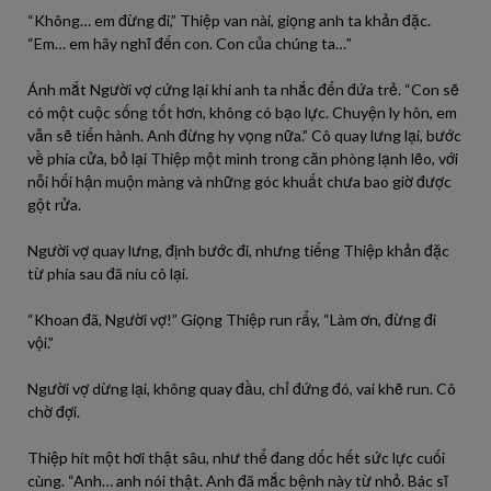
“Không… em đừng đi,” Thiệp van nài, giọng anh ta khản đặc.
“Em… em hãy nghĩ đến con. Con của chúng ta…”
Ánh mắt Người vợ cứng lại khi anh ta nhắc đến đứa trẻ. “Con sẽ
có một cuộc sống tốt hơn, không có bạo lực. Chuyện ly hôn, em
vẫn sẽ tiến hành. Anh đừng hy vọng nữa.” Cô quay lưng lại, bước
về phía cửa, bỏ lại Thiệp một mình trong căn phòng lạnh lẽo, với
nỗi hối hận muộn màng và những góc khuất chưa bao giờ được
gột rửa.
Người vợ quay lưng, định bước đi, nhưng tiếng Thiệp khản đặc
từ phía sau đã níu cô lại.
“Khoan đã, Người vợ!” Giọng Thiệp run rẩy, “Làm ơn, đừng đi
vội.”
Người vợ dừng lại, không quay đầu, chỉ đứng đó, vai khẽ run. Cô
chờ đợi.
Thiệp hít một hơi thật sâu, như thể đang dốc hết sức lực cuối
cùng. “Anh… anh nói thật. Anh đã mắc bệnh này từ nhỏ. Bác sĩ