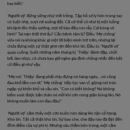
hay biết.”
`Người vợ` đứng sững như trời trồng. Tập hồ sơ ly hôn trong tay
cô tuột nhẹ, suýt rơi xuống đất. Cả cơ thể cô như bị một luồng
khí lạnh lẽo thấu xương, mọi tế bào đều run rẩy. Cái bóng vô
hình? Tai nạn thời thơ ấu? Căn bệnh tâm lý? Điều `Mẹ chồng`
vừa nói ra không khác gì một lời biện minh trơ trẽn, nhưng lại
chứa đựng một sự thật ghê rợn đến khó tin. Đầu óc `Người vợ`
quay cuồng. Suốt những năm tháng bị `Thiệp` đánh đập, chửi
bới, làm nhục, cô chưa bao giờ nghe gia đình chồng nhắc đến bất
cứ điều gì như vậy.
“Mẹ nói `Thiệp` đang phải chịu đựng nó hàng ngày… nó cũng
đau khổ lắm con ơi,” `Mẹ chồng` tiếp tục van vỉ, giọng nói tràn
ngập sự khốn khổ và cầu xin. “Con có biết không? Nó không
kiểm soát được bản thân nó mỗi khi cơn nóng giận bùng lên. Nó
không muốn làm con đau đâu!”
`Người vợ` cảm thấy một cơn buồn nôn dâng lên tận cổ họng.
Khó tin. Tất cả thật khó tin. Sự bao che, che đậy này đã đạt đến
đỉnh điểm của sự phi lý. Nhưng sâu thẳm bên trong, một cảm