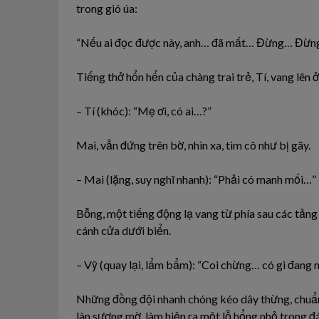
trong gió úa:
“Nếu ai đọc được này, anh… đã mất… Đừng… Đừn
Tiếng thở hổn hển của chàng trai trẻ, Tí, vang lên 
– Tí (khóc): “Mẹ ơi, có ai…?”
Mai, vẫn đứng trên bờ, nhìn xa, tim cô như bị gãy.
– Mai (lặng, suy nghĩ nhanh): “Phải có manh mối…”
Bỗng, một tiếng động lạ vang từ phía sau các tảng 
cánh cửa dưới biển.
– Vỹ (quay lại, lẩm bẩm): “Coi chừng… có gì đang m
Những đồng đội nhanh chóng kéo dây thừng, chuẩn 
làn sương mờ, làm hiện ra một lỗ hổng nhỏ trong đá