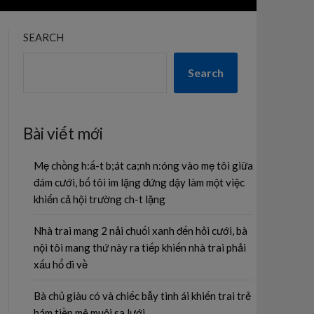
SEARCH
Search
Bài viết mới
Mẹ chồng h:ấ-t b;át ca;nh n:óng vào mẹ tôi giữa
đám cưới, bố tôi im lặng đứng dậy làm một việc
khiến cả hội trường ch-t lặng
Nhà trai mang 2 nải chuối xanh đến hỏi cưới, bà
nội tôi mang thứ này ra tiếp khiến nhà trai phải
xấu hổ đi về
Bà chủ giàu có và chiếc bẫy tình ái khiến trai trẻ
hám tiền mê muội sa lưới