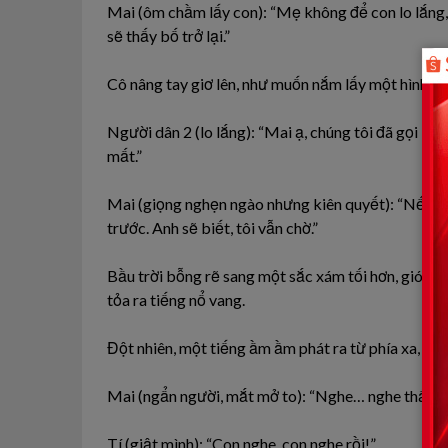
Mai (ôm chầm lấy con): “Mẹ không để con lo lắng, 
sẽ thấy bố trở lại.”
Cô nâng tay giơ lên, như muốn nắm lấy một hình ản
Người dân 2 (lo lắng): “Mai ạ, chúng tôi đã gọi báo
mất.”
Mai (giọng nghẹn ngào nhưng kiên quyết): “Nếu có
trước. Anh sẽ biết, tôi vẫn chờ.”
Bầu trời bỗng rẽ sang một sắc xám tối hơn, gió m
tỏa ra tiếng nổ vang.
Đột nhiên, một tiếng ầm ầm phát ra từ phía xa, như
Mai (ngẩn người, mắt mở to): “Nghe… nghe thấy 
Tí (giật mình): “Con nghe, con nghe rồi!”