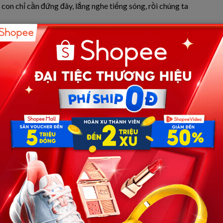
con chỉ cần đứng đây, lắng nghe tiếng sóng, rồi chúng ta
h không tồn tại.
, nhưng họ cũng không có tin gì. Có lẽ… có lẽ anh ấy đã
 một ngày anh Hưng trở lại, tôi sẽ không để mình chết đi
ạnh hơn dâng lên, khiến những con sóng đập mạnh vào bờ,
 tiếng thuyền rẽ vào.
tiếng…?”