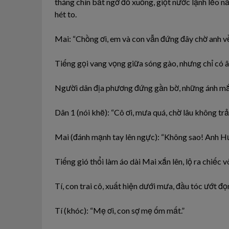
tháng chín bất ngờ đổ xuống, giọt nước lạnh lẽo nẩy
hét to.
Mai: “Chồng ơi, em và con vẫn đứng đây chờ anh v
Tiếng gọi vang vọng giữa sóng gào, nhưng chỉ có â
Người dân địa phương đứng gần bờ, những ánh mắt 
Dân 1 (nói khẽ): “Cô ơi, mưa quá, chờ lâu không trả 
Mai (đánh mạnh tay lên ngực): “Không sao! Anh H
Tiếng gió thổi làm áo dài Mai xắn lên, lộ ra chiế
Tí, con trai cô, xuất hiện dưới mưa, đầu tóc ướt đọ
Tí (khóc): “Mẹ ơi, con sợ mẹ ốm mất.”