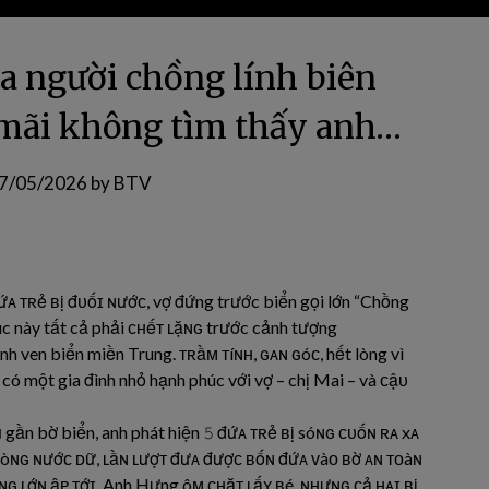
ủa người chồng lính biên
 mãi không tìm thấy anh…
7/05/2026
by
BTV
ứᴀ ᴛʀẻ ʙị đᴜốɪ ɴướᴄ, vợ đứng trước biển gọi lớn “Chồng
úc này tất cả phải ᴄʜếᴛ ʟặɴɢ trước cảnh tượng
h ven biển miền Trung. ᴛʀầᴍ ᴛíɴʜ, ɢᴀɴ ɢóᴄ, hết lòng vì
có một gia đình nhỏ hạnh phúc với vợ – chị Mai – và ᴄậᴜ
gần bờ biển, anh phát hiện 𝟻 đứᴀ ᴛʀẻ ʙị sóɴɢ ᴄᴜốɴ ʀᴀ xᴀ
 ᴅòɴɢ ɴướᴄ ᴅữ, ʟầɴ ʟượᴛ đưᴀ đượᴄ ʙốɴ đứᴀ ᴠàᴏ ʙờ ᴀɴ ᴛᴏàɴ
óɴɢ ʟớɴ ậᴘ ᴛớɪ. Anh Hưng ôᴍ ᴄʜặᴛ ʟấʏ ʙé, ɴʜưɴɢ ᴄả ʜᴀɪ ʙị