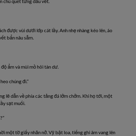
m chú quét từng dấu vết.
ách được vùi dưới lớp cát lầy. Anh nhẹ nhàng kéo lên, áo
vết bẩn nâu sẫm.
n độ ẩm và mùi mồ hôi tàn dư.
Theo chúng đi.”
g lẽ dẫn về phía các tảng đá lởm chởm. Khi họ tới, một
đầy sạt muối.
i?”
ời một tờ giấy nhăn nở. Vỹ bật loa, tiếng ghi âm vang lên