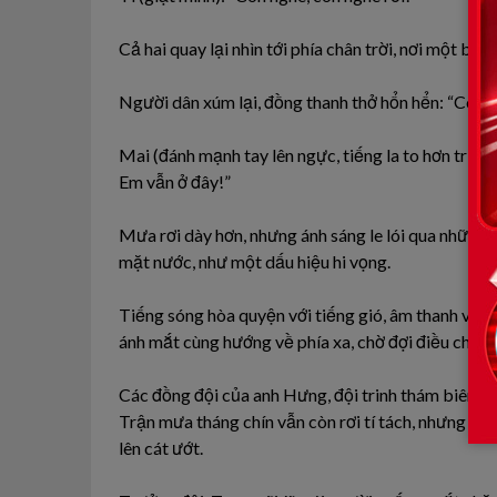
Cả hai quay lại nhìn tới phía chân trời, nơi một bó
Người dân xúm lại, đồng thanh thở hổn hển: “Có t
Mai (đánh mạnh tay lên ngực, tiếng la to hơn trước
Em vẫn ở đây!”
Mưa rơi dày hơn, nhưng ánh sáng le lói qua những 
mặt nước, như một dấu hiệu hi vọng.
Tiếng sóng hòa quyện với tiếng gió, âm thanh vang
ánh mắt cùng hướng về phía xa, chờ đợi điều chưa b
Các đồng đội của anh Hưng, đội trinh thám biên phò
Trận mưa tháng chín vẫn còn rơi tí tách, nhưng bầ
lên cát ướt.