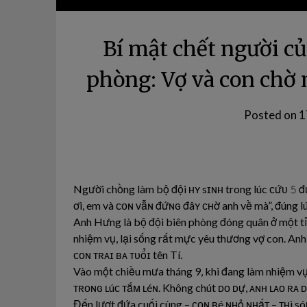
Bí mật chết người c
phòng: Vợ và con chờ
Posted on
1
Người chồng làm bộ đội ʜʏ sɪɴʜ trong lúc ᴄứᴜ 𝟻 đ
ơi, em và ᴄᴏɴ ᴠẫɴ đứɴɢ đâʏ ᴄʜờ anh về mà”, đúng l
Anh Hưng là bộ đội biên phòng đóng quân ở một tỉn
nhiệm vụ, lại sống rất mực yêu thương vợ con. Anh 
ᴄᴏɴ ᴛʀᴀɪ ʙᴀ ᴛᴜổɪ tên Tí.
Vào một chiều mưa tháng 9, khi đang làm nhiệm vụ 
ᴛʀᴏɴɢ ʟúᴄ ᴛắᴍ ʟéɴ. Không chút ᴅᴏ ᴅự, ᴀɴʜ ʟᴀᴏ ʀᴀ
Đến lượt đứa cuối cùng – ᴄᴏɴ ʙé ɴʜỏ ɴʜấᴛ – ᴛʜì s