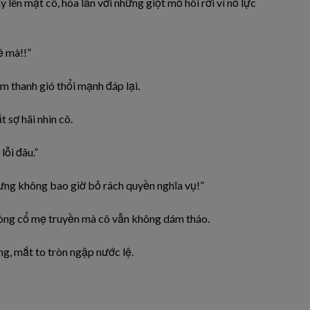
 lên mặt cô, hòa lẫn với những giọt mồ hôi rơi vì nỗ lực
ề mà!!”
m thanh gió thổi mạnh đáp lại.
sợ hãi nhìn cô.
lỗi đâu.”
ưng không bao giờ bỏ rách quyền nghĩa vụ!”
c vòng cổ mẹ truyền mà cô vẫn không dám tháo.
ng, mắt to tròn ngập nước lệ.