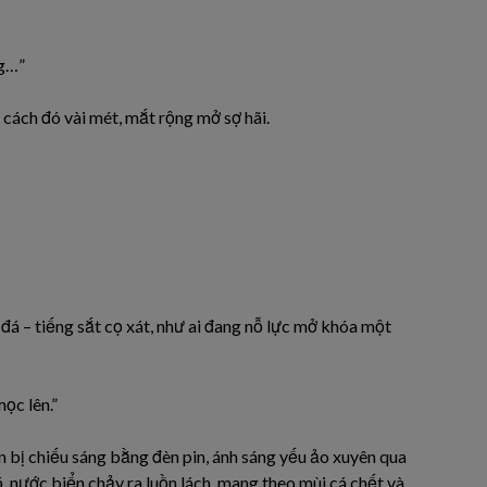
g…”
ở cách đó vài mét, mắt rộng mở sợ hãi.
đá – tiếng sắt cọ xát, như ai đang nỗ lực mở khóa một
ọc lên.”
bị chiếu sáng bằng đèn pin, ánh sáng yếu ảo xuyên qua
, nước biển chảy ra luồn lách, mang theo mùi cá chết và