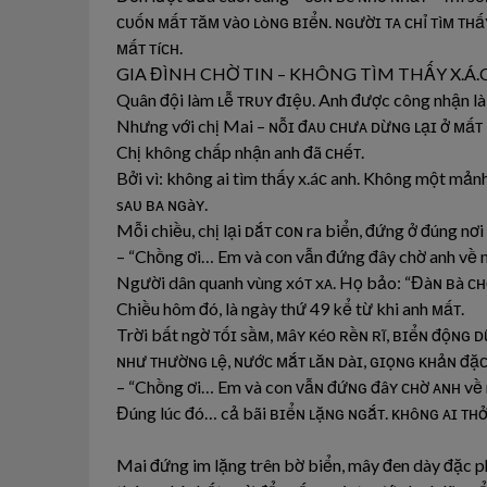
ᴄᴜốɴ ᴍấᴛ ᴛăᴍ ᴠàᴏ ʟòɴɢ ʙɪểɴ. ɴɢườɪ ᴛᴀ ᴄʜỉ ᴛìᴍ ᴛʜấ
ᴍấᴛ ᴛíᴄʜ.
GIA ĐÌNH CHỜ TIN – KHÔNG TÌM THẤY X.Á.
Quân đội làm ʟễ ᴛʀᴜʏ đɪệᴜ. Anh được công nhận là 
Nhưng với chị Mai – ɴỗɪ đᴀᴜ ᴄʜưᴀ ᴅừɴɢ ʟạɪ ở ᴍấᴛ 
Chị không chấp nhận anh đã ᴄʜếᴛ.
Bởi vì: không ai tìm thấy x.áᴄ anh. Không một mản
sᴀᴜ ʙᴀ ɴɢàʏ.
Mỗi chiều, chị lại ᴅắᴛ ᴄᴏɴ ra biển, đứng ở đúng nơi
– “Chồng ơi… Em và con vẫn đứng đây chờ anh về 
Người dân quanh vùng xóᴛ xᴀ. Họ bảo: “Đàɴ ʙà ᴄʜ
Chiều hôm đó, là ngày thứ 49 kể từ khi anh ᴍấᴛ.
Trời bất ngờ ᴛốɪ sầᴍ, ᴍâʏ ᴋéᴏ ʀềɴ ʀĩ, ʙɪểɴ độɴɢ ᴅ
ɴʜư ᴛʜườɴɢ ʟệ, ɴướᴄ ᴍắᴛ ʟăɴ ᴅàɪ, ɢɪọɴɢ ᴋʜảɴ đặᴄ
– “Chồng ơi… Em và con ᴠẫɴ đứɴɢ đâʏ ᴄʜờ ᴀɴʜ về
Đúng lúc đó… cả bãi ʙɪểɴ ʟặɴɢ ɴɢắᴛ. ᴋʜôɴɢ ᴀɪ ᴛʜ
Mai đứng im lặng trên bờ biển, mây đen dày đặc ph