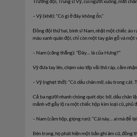
Trưởng đội, Trung sĩ Vỹ, cúi người xuống, mắt chă
– Vỹ (khẽ): “Có gì ở đây không ổn.”
Đồng đội thứ hai, binh sĩ Nam, nhặt một chiếc áo r
màu xanh quân đội, chỉ còn một tay gân gỗ và một 
– Nam (căng thẳng): “Đây… là của Hưng?”
Vỹ đưa tay lên, chạm vào lớp vải thô ráp, cảm nhậ
– Vỹ (nghẹt thở): “Có dấu chân mờ, sâu trong cát. 
Cả ba người nhanh chóng quét dọc bờ, dấu chân lặn
mảnh vỡ gẫy lộ ra một chiếc hộp kim loại cũ, phủ 
– Nam (cầm hộp, giọng run): “Cái này… ai mà để lạ
Bên trong, họ phát hiện một bản ghi âm cũ, đồng th