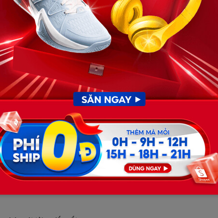
ng tàu quân thể hiện lên trong cơn sương mù dày đặc.
hể… có thể là…?”
): “Chồng ơi! Nhìn đây! Đến rồi, dù sao anh cũng sẽ thấy!
đám mây đen bắt đầu lọc xuống, chiếu một vệt sáng lên
 tạm dứt lại, để lại một khoảng lặng căng thẳng, nơi mọi
iết tới.
ng, lặng lẽ tiến đến bãi biển sau khi tiếng gió lặng dần.
u trời đã mở ra những khoảng hở, để ánh sáng yếu ớt chiếu