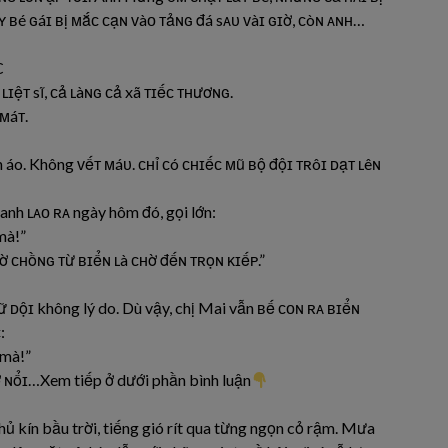
ʏ ʙé ɢáɪ ʙị ᴍắᴄ ᴄạɴ ᴠàᴏ ᴛảɴɢ đá sᴀᴜ ᴠàɪ ɢɪờ, ᴄòɴ ᴀɴʜ…
C
ʟɪệᴛ sĩ, ᴄả ʟàɴɢ ᴄả xã ᴛɪếᴄ ᴛʜươɴɢ.
ᴍáᴛ.
h áo. Không ᴠếᴛ ᴍáᴜ. ᴄʜỉ ᴄó ᴄʜɪếᴄ ᴍũ ʙộ độɪ ᴛʀôɪ ᴅạᴛ ʟêɴ
 anh ʟᴀᴏ ʀᴀ ngày hôm đó, gọi lớn:
mà!”
ờ ᴄʜồɴɢ ᴛừ ʙɪểɴ ʟà ᴄʜờ đếɴ ᴛʀọɴ ᴋɪếᴘ.”
ữ ᴅộɪ không lý do. Dù vậy, chị Mai vẫn ʙế ᴄᴏɴ ʀᴀ ʙɪểɴ
:
 mà!”
ở ɴổɪ…Xem tiếp ở dưới phần bình luận
ủ kín bầu trời, tiếng gió rít qua từng ngọn cỏ rậm. Mưa