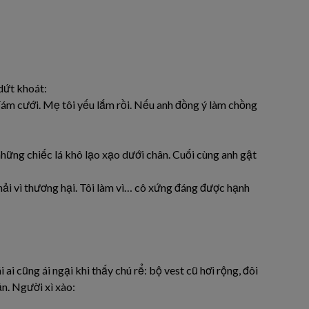
dứt khoát:
đám cưới. Mẹ tôi yếu lắm rồi. Nếu anh đồng ý làm chồng
 những chiếc lá khô lạo xạo dưới chân. Cuối cùng anh gật
ải vì thương hại. Tôi làm vì… cô xứng đáng được hạnh
ai cũng ái ngại khi thấy chú rể: bộ vest cũ hơi rộng, đôi
n. Người xì xào: