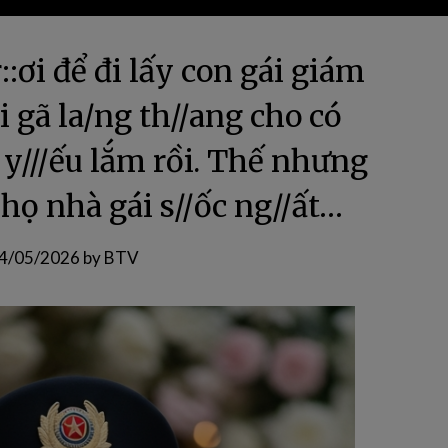
::ơi để đi lấy con gái giám
ại gã la/ng th//ang cho có
 y///ếu lắm rồi. Thế nhưng
 họ nhà gái s//ốc ng//ất…
4/05/2026
by
BTV