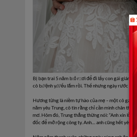
Bị bạn trai 5 năm b:ỏ r::ơi để đi lấy con gái giám đ
cô b//ệnh y///ếu lắm rồi. Thế nhưng ngày rước dâu 
Hương từng là niềm tự hào của mẹ – một cô gái hiền
năm yêu Trung, cô tin rằng chỉ cần mình chân thàn
mơ. Hôm đó, Trung thẳng thừng nói: “Anh xin lỗi, 
đốc để mở rộng công ty. Anh… anh cũng hết yêu em 
Năm năm thanh xuân, những ngày cùng anh ăn mì gó