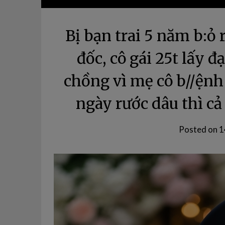
Bị bạn trai 5 năm b:ỏ r
đốc, cô gái 25t lấy đ
chồng vì mẹ cô b//ệnh
ngày rước dâu thì cả
Posted on
1