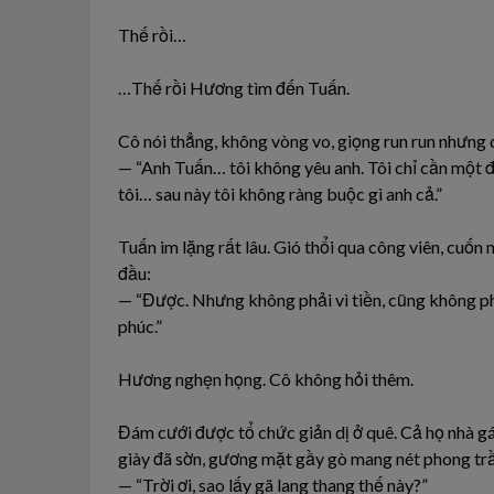
Thế rồi…
…Thế rồi Hương tìm đến Tuấn.
Cô nói thẳng, không vòng vo, giọng run run nhưng 
— “Anh Tuấn… tôi không yêu anh. Tôi chỉ cần một 
tôi… sau này tôi không ràng buộc gì anh cả.”
Tuấn im lặng rất lâu. Gió thổi qua công viên, cuốn
đầu:
— “Được. Nhưng không phải vì tiền, cũng không ph
phúc.”
Hương nghẹn họng. Cô không hỏi thêm.
Đám cưới được tổ chức giản dị ở quê. Cả họ nhà gái 
giày đã sờn, gương mặt gầy gò mang nét phong trầ
— “Trời ơi, sao lấy gã lang thang thế này?”