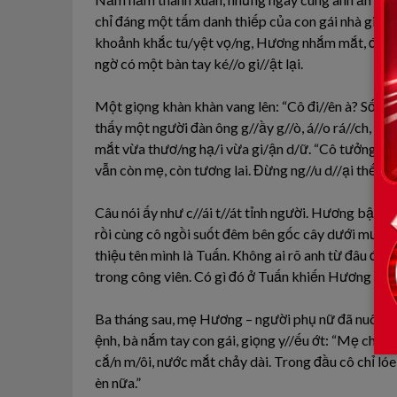
chỉ đáng một tấm danh thiếp của con gái nhà giàu.
khoảnh khắc tu/yệt vọ/ng, Hương nhắm mắt, định la
ngờ có một bàn tay ké//o gi//ật lại.
Một giọng khàn khàn vang lên: “Cô đi//ên à? Số/ng đ
thấy một người đàn ông g//ầy g//ò, á//o rá//ch, châ
mắt vừa thươ/ng hạ/i vừa gi/ận d/ữ. “Cô tưởng ch/
vẫn còn mẹ, còn tương lai. Đừng ng//u d//ại thế!”.
Câu nói ấy như c//ái t//át tỉnh người. Hương bậ/t k
rồi cùng cô ngồi suốt đêm bên gốc cây dưới mưa. Từ
thiệu tên mình là Tuấn. Không ai rõ anh từ đâu đến, 
trong công viên. Có gì đó ở Tuấn khiến Hương thấy
Ba tháng sau, mẹ Hương – người phụ nữ đã nuôi cô 
ệnh, bà nắm tay con gái, giọng y//ếu ớt: “Mẹ chỉ 
cắ/n m/ôi, nước mắt chảy dài. Trong đầu cô chỉ lóe
èn nữa.”