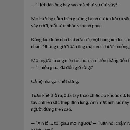
— “Hết đàn ông hay sao mà phải vớ đại vậy?”
Mẹ Hương nằm trên giường bệnh được đưa ra sân b
váy cưới, mắt ướt nhòe vì hạnh phúc.
Đúng lúc đoàn nhà trai vừa tới, một hàng xe đen s
nháo. Những người đàn ông mặc vest bước xuống, t
Một người trung niên tóc hoa râm tiến thẳng đến t
— “Thiếu gia… đã đến giờ rồi ạ.”
Cả họ nhà gái chết sững.
Tuấn khẽ thở ra, đưa tay tháo chiếc áo khoác cũ. B
tay ánh lên sắc thép lạnh lùng. Ánh mắt anh lúc nà
người đứng trên cao.
— “Xin lỗi… tôi giấu mọi người.” — Tuấn nói chậm r
Minh Lâm.”