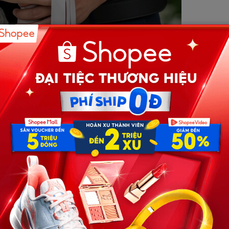
ốc, cô gái 25t lấy đại gã la/ng th//ang cho có chồng vì mẹ
thì cả họ nhà gái s//ốc ng//ất…
 lành, học giỏi, đi làm sớm để phụ giúp gia đình. Suốt 5
h, anh sẽ không rời bỏ mình vì tiền. Nhưng đời không như
anh không thể cưới em. Bố mẹ anh bắt cưới con gái giám
rồi.”
i cuối tháng, gom góp từng đồng trả tiền trọ — hóa ra