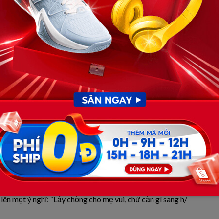
 Đêm đó, cô đi lang thang trên cầu. Mưa tầm tã. Trong
//o xuố//ng dò//ng x//e đang vun vút phía dưới thì bất
ã k//hổ, ch//ết rồi ai lo cho cha mẹ cô?”. Cô quay lại,
n trần, mái tóc bết nước mưa. Gã la/ng tha/ng nhìn cô, ánh
/ết là hết à? Ch//ết dễ lắm, nhưng số//ng mới khó. Đời cô
h//óc nức nở. Gã không nói thêm, chỉ lặng lẽ che ô cho cô,
 hôm đó, cô gặp lại anh ta vài lần ở khu nhà cũ. Anh giới
chỉ biết ngày thì đi nhặt ve chai, tối về ngồi đọc sách
 bình yên lạ.
khôn lớn – bị UT giai đoạn cuối. Nằm trên giư//ờng b//
ước… trước khi đi, được thấy con mặc áo cô dâu…”. Hương
 lên một ý nghĩ: “Lấy chồng cho mẹ vui, chứ cần gì sang h/