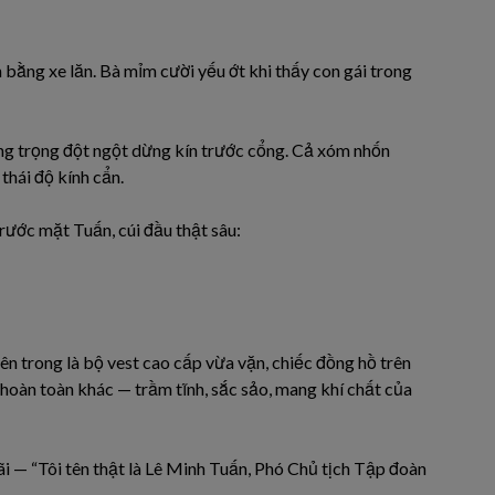
ằng xe lăn. Bà mỉm cười yếu ớt khi thấy con gái trong
ang trọng đột ngột dừng kín trước cổng. Cả xóm nhốn
hái độ kính cẩn.
rước mặt Tuấn, cúi đầu thật sâu:
ên trong là bộ vest cao cấp vừa vặn, chiếc đồng hồ trên
y hoàn toàn khác — trầm tĩnh, sắc sảo, mang khí chất của
ãi — “Tôi tên thật là Lê Minh Tuấn, Phó Chủ tịch Tập đoàn