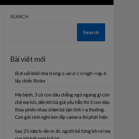
SEARCH
Search
Bài viết mới
Bị đ-uổi khỏi nhà trong o-an ứ-c vì ngh-i ng-ờ
lấy chiếc Rolex
Mẹ bệnh, 3 cô con dâu chẳng ngó ngàng gì còn
chê mẹ hôi, đến khi bà già yếu hẳn thì 3 con dâu
thay phiên nhau chăm bà tận tình l-ạ thường.
Con gái sinh nghi bèn lắp camera thì phát hiện
Sau 25 năm b-iến m-ất, người bố từng bỏ rơi mẹ
con tôi bất ngờ trở lại