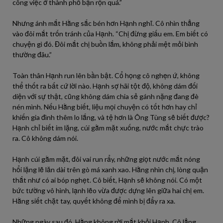
công việc ở thành phố bận rộn quá.”
Nhưng ánh mắt Hằng sắc bén hơn Hạnh nghĩ. Cô nhìn thẳng
vào đôi mắt trốn tránh của Hạnh. “Chị đừng giấu em. Em biết có
chuyện gì đó. Đôi mắt chị buồn lắm, không phải mệt mỏi bình
thường đâu.”
Toàn thân Hạnh run lên bần bật. Cổ họng cô nghẹn ứ, không
thể thốt ra bất cứ lời nào. Hạnh sợ hãi tột độ, không dám đối
diện với sự thật, cũng không dám chia sẻ gánh nặng đang đè
nén mình. Nếu Hằng biết, liệu mọi chuyện có tốt hơn hay chỉ
khiến gia đình thêm lo lắng, và tệ hơn là Ông Tùng sẽ biết được?
Hạnh chỉ biết im lặng, cúi gằm mặt xuống, nước mắt chực trào
ra. Cô không dám nói.
Hạnh cúi gằm mặt, đôi vai run rẩy, những giọt nước mắt nóng
hổi lặng lẽ lăn dài trên gò má xanh xao. Hằng nhìn chị, lòng quặn
thắt như có ai bóp nghẹt. Cô biết, Hạnh sẽ không nói. Có một
bức tường vô hình, lạnh lẽo vừa được dựng lên giữa hai chị em.
Hằng siết chặt tay, quyết không để mình bị đẩy ra xa.
Những ngày sau đó, Hằng không rời mắt khỏi Hạnh. Cô lẳng