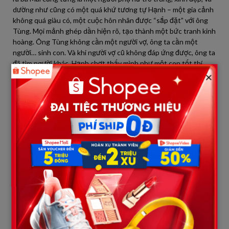
dường như cũng có một quá khứ tương tự Hạnh – một gia cảnh
không quá giàu có, một cuộc hôn nhân được “sắp đặt” với ông
Tùng. Mọi mảnh ghép dần hiện rõ, tạo thành một bức tranh kinh
hoàng. Ông Tùng không cần một người vợ, ông ta cần một
người… sinh con. Và khi người vợ cũ không đáp ứng được, ông ta
đã tìm người khác. Hạnh chợt thấy mình như một con tốt thí,
×
một công cụ cho mưu đồ nào đó. Một sự thật kinh hoàng đang
dần lộ diện, quấn chặt lấy Hạnh, khiến cô nghẹt thở trong căn
phòng tối.
Nỗi sợ hãi và nghi ngờ thôi thúc Hạnh phải hành động. Cô biết
mình không thể cưới ông Tùng khi sự thật còn đang lơ lửng như
một lưỡi dao kề cổ. Hạnh tìm kiếm thông tin về bà Mai, người vợ
cũ của ông Tùng, bằng mọi cách. Cuối cùng, qua một người quen
ít ỏi còn liên lạc với bà, Hạnh có được số điện thoại.
Cuộc hẹn được sắp xếp vào một buổi chiều vắng khách tại một
quán cà phê ẩn mình trong con hẻm nhỏ. Hạnh đến sớm, chọn
một góc khuất, tim đập thình thịch trong lồng ngực. Cô ngẩng
đầu lên khi một người phụ nữ bước vào. Đó là bà Mai. Một người
phụ nữ trung niên, gầy gò đến đáng thương, dáng vẻ tiều tụy và