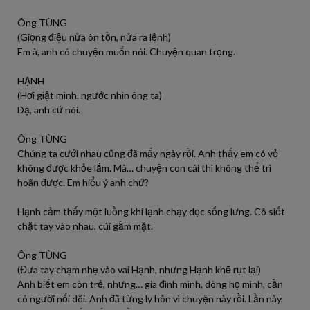
Ông TÙNG
(Giọng điệu nửa ôn tồn, nửa ra lệnh)
Em à, anh có chuyện muốn nói. Chuyện quan trọng.
HẠNH
(Hơi giật mình, ngước nhìn ông ta)
Dạ, anh cứ nói.
Ông TÙNG
Chúng ta cưới nhau cũng đã mấy ngày rồi. Anh thấy em có vẻ
không được khỏe lắm. Mà… chuyện con cái thì không thể trì
hoãn được. Em hiểu ý anh chứ?
Hạnh cảm thấy một luồng khí lạnh chạy dọc sống lưng. Cô siết
chặt tay vào nhau, cúi gằm mặt.
Ông TÙNG
(Đưa tay chạm nhẹ vào vai Hạnh, nhưng Hạnh khẽ rụt lại)
Anh biết em còn trẻ, nhưng… gia đình mình, dòng họ mình, cần
có người nối dõi. Anh đã từng ly hôn vì chuyện này rồi. Lần này,