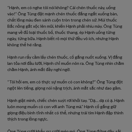
“Hạnh, em có nghe tôi nói không? Cái chén thuốc này, uống
vào!” Ông Tùng đặt mạnh chén thuốc đắng ngắt xuống bàn,
chất lỏng màu đen sánh cuộn tròn trong chén sứ. Mùi thuốc
Bắc nồng gắt xộc lên mũi, khiến Hạnh phải nhíu mày. Ông Tùng
mang về đủ loại thuốc bổ, thuốc thang, ép Hạnh uống từng
ngày, từng bữa. Hạnh biết rõ mọi thứ đều vô ích, nhưng Hạnh
không thể hé răng.
Hạnh run rẩy cầm lấy chén thuốc, cố gắng nuốt xuống. Vị đắng
lan tỏa nơi đầu lưỡi, Hạnh chỉ muốn nôn ra. Ông Tùng nhìn chằm
chằm Hạnh, ánh mắt đầy nghi ngờ.
“Tôi hỏi em, em có thực sự muốn có con không?” Ông Tùng đột
ngột lên tiếng, giọng nói nặng trịch, ánh mắt sắc như dao găm.
Hạnh giật mình, chiếc chén suýt rơi khỏi tay. “Dạ… dạ có ạ. Hạnh
luôn mong muốn có con với anh Tùng mà.” Hạnh cố gắng giữ
giọng điệu bình tĩnh nhất có thể, nhưng trái tim Hạnh đập thình
thịch trong lồng ngực.
Ông Tùng cười khẩy, nụ cười méo mó. Ông Tùng đứng dậy, sải