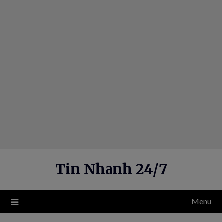
Skip
to
content
Tin Nhanh 24/7
Menu