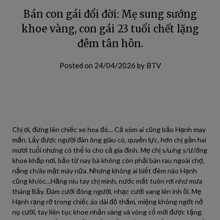
Bán con gái đổi đời: Mẹ sung sướng
khoe vàng, con gái 23 tuổi chết lặng
đêm tân hôn.
Posted on
24/04/2026
by
BTV
Chị ơi, đừng lên chiếc xe hoa đó… Cả xóm ai cũng bảo Hạnh may
mắn. Lấy được người đàn ông giàu có, quyền lực, hơn chị gần hai
mươi tuổi nhưng có thể lo cho cả gia đình. Mẹ chị s/u/ng s/ư/ớng
khoe khắp nơi, bảo từ nay bà không còn phải bán rau ngoài chợ,
nắng ch/áy mặt mày nữa. Nhưng không ai biết đêm nào Hạnh
cũng kh/óc…Hằng níu tay chị mình, nước mắt tuôn rơi như mưa
tháng Bảy. Đám cưới đông người, nhạc cưới vang lên inh ỏi. Mẹ
Hạnh rạng rỡ trong chiếc áo dài đỏ thắm, miệng không ngớt nở
nụ cười, tay liên tục khoe nhẫn vàng và vòng cổ mới được tặng.