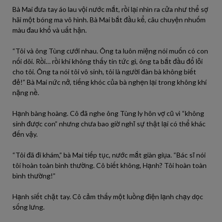
Bà Mai đưa tay áo lau vội nước mắt, rồi lại nhìn ra cửa như thể sợ
hãi một bóng ma vô hình. Bà Mai bắt đầu kể, câu chuyện nhuốm
màu đau khổ và uất hận.
“Tôi và ông Tùng cưới nhau. Ông ta luôn miệng nói muốn có con
nối dõi. Rồi… rồi khi không thấy tin tức gì, ông ta bắt đầu đổ lỗi
cho tôi. Ông ta nói tôi vô sinh, tôi là người đàn bà không biết
đẻ!” Bà Mai nức nở, tiếng khóc của bà nghẹn lại trong không khí
nặng nề.
Hạnh bàng hoàng. Cô đã nghe ông Tùng ly hôn vợ cũ vì “không
sinh được con” nhưng chưa bao giờ nghĩ sự thật lại có thể khác
đến vậy.
“Tôi đã đi khám,” bà Mai tiếp tục, nước mắt giàn giụa. “Bác sĩ nói
tôi hoàn toàn bình thường. Cô biết không, Hạnh? Tôi hoàn toàn
bình thường!”
Hạnh siết chặt tay. Cô cảm thấy một luồng điện lạnh chạy dọc
sống lưng.