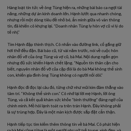
Hàng loạt tin tức về ông Tùng hiện ra, những bài báo ca ngợi tài
năng, những dự án kinh doanh lớn. Hạnh lướt qua nhanh chóng,
nhưng rồi một dòng tiêu đề nhỏ bé, ẩn mình giữa vô vàn thông
tin, đã khiến cô khựng lại. “Doanh nhân Tùng ly hôn vợ cũ vì lý do
tế nhị.”
Tim Hạnh đập thình thịch. Cô nhấn vào đường link, cố gắng giữ
hơi thở đều đặn. Bài báo cũ, từ vài năm trước, nói về cuộc hôn
nhân đổ vỡ của ông Tùng và vợ cũ, bà Mai. Nội dung ngắn gọn
nhưng đủ sức khiến Hạnh chết lặng. “Nguồn tin thân cận cho
biết, nguyên nhân đổ vỡ của cặp đôi là do bà Mai không thể sinh
con, khiến gia đình ông Tùng không có người nối dõi.”
Hạnh đọc đi đọc lại câu đó, từng chữ như mũi kim đâm thẳng vào
tâm trí. “Không thể sinh con.” Cô nhớ lại lời mẹ Hạnh, lời ông
Tùng, và cả kết quả khám sức khỏe “bình thường” đáng ngờ của
chính mình. Mồ hôi lạnh toát ra trên trán Hạnh. Đây không phải
là sự trùng hợp. Đây là một màn kịch được sắp đặt cẩn thận.
Hạnh tiếp tục tìm kiếm thêm thông tin về bà Mai. Cô phát hiện
ra bà Mai cũng từng là một người phụ nữ trẻ trung, xinh đẹp, và