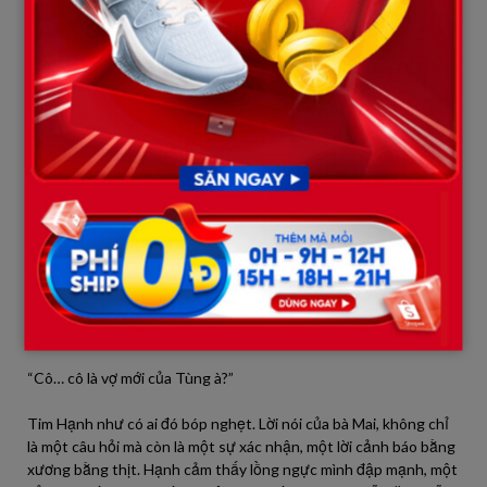
ánh mắt trũng sâu, đầy vẻ lo lắng, hoảng sợ cứ lướt qua mọi thứ
xung quanh như thể đang tìm kiếm một mối đe dọa vô hình.
Hạnh nhận ra bà qua bức ảnh cũ trên báo.
Bà Mai thận trọng bước về phía Hạnh, ánh mắt dò xét. Bà ngồi
xuống đối diện Hạnh, đôi tay gầy gò siết chặt chiếc túi xách đã
sờn cũ. Một sự im lặng nặng nề bao trùm. Hạnh cảm nhận rõ sự
run rẩy trong đôi tay của bà Mai, và cái cách bà cứ nhìn chằm
chằm vào cánh cửa ra vào.
“Chào chị Mai,” Hạnh cố giữ giọng bình tĩnh.
Bà Mai giật mình, ánh mắt hoảng hốt nhìn Hạnh, như thể vừa bị
đánh thức khỏi một cơn ác mộng. Bà mở miệng, giọng nói khàn
khàn, run rẩy đến tội nghiệp.
“Cô… cô là vợ mới của Tùng à?”
Tim Hạnh như có ai đó bóp nghẹt. Lời nói của bà Mai, không chỉ
là một câu hỏi mà còn là một sự xác nhận, một lời cảnh báo bằng
xương bằng thịt. Hạnh cảm thấy lồng ngực mình đập mạnh, một