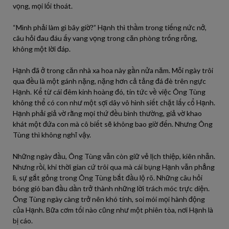
vọng, mọi lối thoát.
“Mình phải làm gì bây giờ?” Hạnh thì thầm trong tiếng nức nở,
câu hỏi đau đáu ấy vang vọng trong căn phòng trống rỗng,
không một lời đáp.
Hạnh đã ở trong căn nhà xa hoa này gần nửa năm. Mỗi ngày trôi
qua đều là một gánh nặng, nặng hơn cả tảng đá đè trên ngực
Hạnh. Kể từ cái đêm kinh hoàng đó, tin tức về việc Ông Tùng
không thể có con như một sợi dây vô hình siết chặt lấy cổ Hạnh.
Hạnh phải giả vờ rằng mọi thứ đều bình thường, giả vờ khao
khát một đứa con mà cô biết sẽ không bao giờ đến. Nhưng Ông
Tùng thì không nghĩ vậy.
Những ngày đầu, Ông Tùng vẫn còn giữ vẻ lịch thiệp, kiên nhẫn.
Nhưng rồi, khi thời gian cứ trôi qua mà cái bụng Hạnh vẫn phẳng
lì, sự gắt gỏng trong Ông Tùng bắt đầu lộ rõ. Những câu hỏi
bóng gió ban đầu dần trở thành những lời trách móc trực diện.
Ông Tùng ngày càng trở nên khó tính, soi mói mọi hành động
của Hạnh. Bữa cơm tối nào cũng như một phiên tòa, nơi Hạnh là
bị cáo.