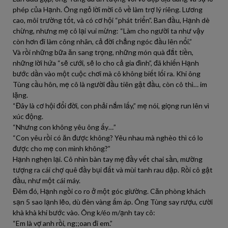
phép của Hạnh. Ông ngỏ lời mời cô về làm trợ lý riêng. Lương
cao, môi trường tốt, và có cơ hội “phát triển”. Ban đầu, Hạnh dè
chừng, nhưng mẹ cô lại vui mừng: “Làm cho người ta như vậy
còn hơn đi làm công nhân, cả đời chẳng ngóc đầu lên nổi.”
Và rồi những bữa ăn sang trọng, những món quà đắt tiền,
những lời hứa “sẽ cưới, sẽ lo cho cả gia đình”, đã khiến Hạnh
bước dần vào một cuộc chơi mà cô không biết lối ra. Khi ông
Tùng cầu hôn, mẹ cô là người đầu tiên gật đầu, còn cô thì… im
lặng.
“Đây là cơ hội đổi đời, con phải nắm lấy,” mẹ nói, giọng run lên vì
xúc động.
“Nhưng con không yêu ông ấy…”
“Con yêu rồi có ăn được không? Yêu nhau mà nghèo thì có lo
được cho mẹ con mình không?”
Hạnh nghẹn lại. Cô nhìn bàn tay mẹ đầy vết chai sần, mường
tượng ra cái chợ quê đầy bụi đất và mùi tanh rau dập. Rồi cô gật
đầu, như một cái máy.
Đêm đó, Hạnh ngồi co ro ở một góc giường. Căn phòng khách
sạn 5 sao lạnh lẽo, dù đèn vàng ấm áp. Ông Tùng say rượu, cười
khà khà khi bước vào. Ông k/éo m/ạnh tay cô:
“Em là vợ anh rồi, ng;;oan đi em.”