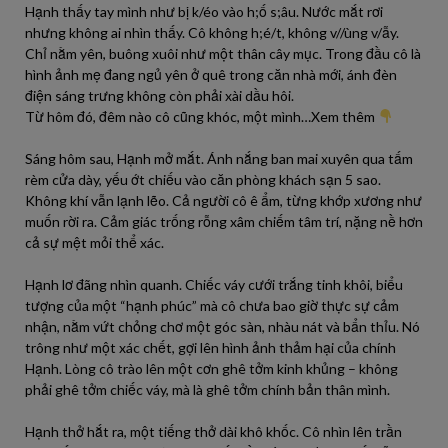
Hạnh thấy tay mình như bị k/éo vào h;ố s;âu. Nước mắt rơi
nhưng không ai nhìn thấy. Cô không h;é/t, không v//ùng v/ẫy.
Chỉ nằm yên, buông xuôi như một thân cây mục. Trong đầu cô là
hình ảnh mẹ đang ngủ yên ở quê trong căn nhà mới, ánh đèn
điện sáng trưng không còn phải xài dầu hôi.
Từ hôm đó, đêm nào cô cũng khóc, một mình…Xem thêm
Sáng hôm sau, Hạnh mở mắt. Ánh nắng ban mai xuyên qua tấm
rèm cửa dày, yếu ớt chiếu vào căn phòng khách sạn 5 sao.
Không khí vẫn lạnh lẽo. Cả người cô ê ẩm, từng khớp xương như
muốn rời ra. Cảm giác trống rỗng xâm chiếm tâm trí, nặng nề hơn
cả sự mệt mỏi thể xác.
Hạnh lơ đãng nhìn quanh. Chiếc váy cưới trắng tinh khôi, biểu
tượng của một “hạnh phúc” mà cô chưa bao giờ thực sự cảm
nhận, nằm vứt chỏng chơ một góc sàn, nhàu nát và bẩn thỉu. Nó
trông như một xác chết, gợi lên hình ảnh thảm hại của chính
Hạnh. Lòng cô trào lên một cơn ghê tởm kinh khủng – không
phải ghê tởm chiếc váy, mà là ghê tởm chính bản thân mình.
Hạnh thở hắt ra, một tiếng thở dài khô khốc. Cô nhìn lên trần