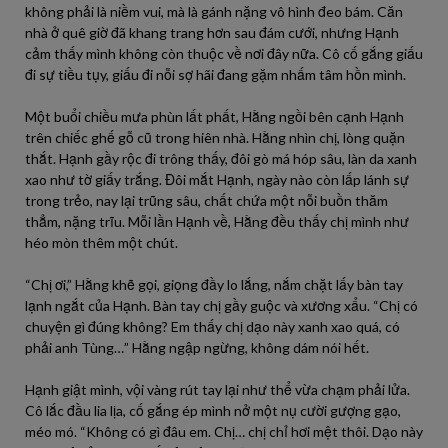
không phải là niềm vui, mà là gánh nặng vô hình đeo bám. Căn
nhà ở quê giờ đã khang trang hơn sau đám cưới, nhưng Hạnh
cảm thấy mình không còn thuộc về nơi đây nữa. Cô cố gắng giấu
đi sự tiều tụy, giấu đi nỗi sợ hãi đang gặm nhấm tâm hồn mình.
Một buổi chiều mưa phùn lất phất, Hằng ngồi bên cạnh Hạnh
trên chiếc ghế gỗ cũ trong hiên nhà. Hằng nhìn chị, lòng quặn
thắt. Hạnh gầy rộc đi trông thấy, đôi gò má hóp sâu, làn da xanh
xao như tờ giấy trắng. Đôi mắt Hạnh, ngày nào còn lấp lánh sự
trong trẻo, nay lại trũng sâu, chất chứa một nỗi buồn thăm
thẳm, nặng trĩu. Mỗi lần Hạnh về, Hằng đều thấy chị mình như
héo mòn thêm một chút.
“Chị ơi,” Hằng khẽ gọi, giọng đầy lo lắng, nắm chặt lấy bàn tay
lạnh ngắt của Hạnh. Bàn tay chị gầy guộc và xương xẩu. “Chị có
chuyện gì đúng không? Em thấy chị dạo này xanh xao quá, có
phải anh Tùng…” Hằng ngập ngừng, không dám nói hết.
Hạnh giật mình, vội vàng rút tay lại như thể vừa chạm phải lửa.
Cô lắc đầu lia lịa, cố gắng ép mình nở một nụ cười gượng gạo,
méo mó. “Không có gì đâu em. Chị… chị chỉ hơi mệt thôi. Dạo này