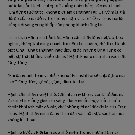
bước lại gần Hạnh, cúi người xuống nhìn thẳng vào mắt Hạnh.
“Em đừng tưởng tôi không biết em đang nghĩ gì! Cái vẻ mặt giả
dối đó của em, tưởng tôi không nhận ra sao?” Ông Tùng nói lớn,
tiếng nói vang vọng khắp căn phòng khách rộng lớn.
Toàn thân Hạnh run bần bật. Hạnh cảm thấy lồng ngực bị bóp
nghẹt, không khí xung quanh trở nên đặc quánh, khó thở. Hạnh
biết Ông Tùng đang nghi ngờ điều gì đó, nhưng Ông Tùng có
biết sự thật khủng khiếp không? Hạnh không dám nhìn vào mắt
Ông Tùng.
“Em đang tính toán gì phải không? Em nghĩ tôi sẽ chịu đựng mãi
sao?” Ông Tùng lại nói, giọng điệu đe dọa.
Hạnh cảm thấy nghẹt thở. Căn nhà này không còn là tổ ấm, mà
là một chiếc lồng giam mạ vàng. Hạnh muốn chạy trốn, muốn
thoát khỏi ánh mắt dò xét, khỏi những lời nói độc đoán của Ông
Tùng. Hạnh thấy mình đang chìm dần vào một vực sâu hun hút
không lối thoát.
Hạnh lê bước về lại làng quê nhỏ miền Trung, nhưng lần này