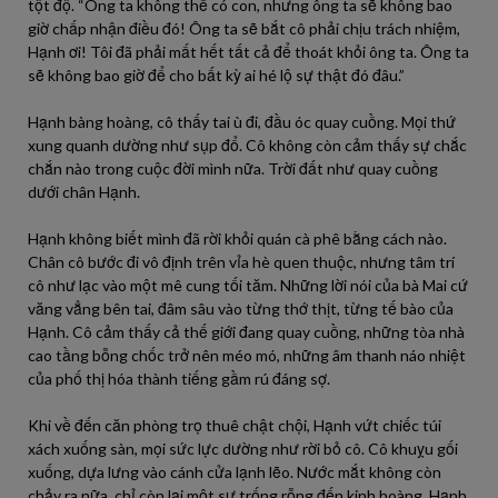
tột độ. “Ông ta không thể có con, nhưng ông ta sẽ không bao
giờ chấp nhận điều đó! Ông ta sẽ bắt cô phải chịu trách nhiệm,
Hạnh ơi! Tôi đã phải mất hết tất cả để thoát khỏi ông ta. Ông ta
sẽ không bao giờ để cho bất kỳ ai hé lộ sự thật đó đâu.”
Hạnh bàng hoàng, cô thấy tai ù đi, đầu óc quay cuồng. Mọi thứ
xung quanh dường như sụp đổ. Cô không còn cảm thấy sự chắc
chắn nào trong cuộc đời mình nữa. Trời đất như quay cuồng
dưới chân Hạnh.
Hạnh không biết mình đã rời khỏi quán cà phê bằng cách nào.
Chân cô bước đi vô định trên vỉa hè quen thuộc, nhưng tâm trí
cô như lạc vào một mê cung tối tăm. Những lời nói của bà Mai cứ
văng vẳng bên tai, đâm sâu vào từng thớ thịt, từng tế bào của
Hạnh. Cô cảm thấy cả thế giới đang quay cuồng, những tòa nhà
cao tầng bỗng chốc trở nên méo mó, những âm thanh náo nhiệt
của phố thị hóa thành tiếng gầm rú đáng sợ.
Khi về đến căn phòng trọ thuê chật chội, Hạnh vứt chiếc túi
xách xuống sàn, mọi sức lực dường như rời bỏ cô. Cô khuỵu gối
xuống, dựa lưng vào cánh cửa lạnh lẽo. Nước mắt không còn
chảy ra nữa, chỉ còn lại một sự trống rỗng đến kinh hoàng. Hạnh