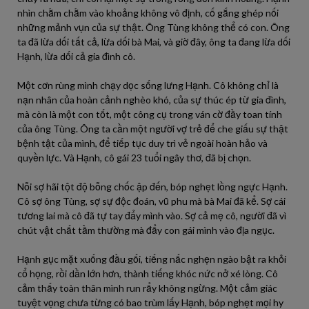
nhìn chằm chằm vào khoảng không vô định, cố gắng ghép nối
những mảnh vụn của sự thật. Ông Tùng không thể có con. Ông
ta đã lừa dối tất cả, lừa dối bà Mai, và giờ đây, ông ta đang lừa dối
Hạnh, lừa dối cả gia đình cô.
Một cơn rùng mình chạy dọc sống lưng Hạnh. Cô không chỉ là
nạn nhân của hoàn cảnh nghèo khó, của sự thúc ép từ gia đình,
mà còn là một con tốt, một công cụ trong ván cờ đầy toan tính
của ông Tùng. Ông ta cần một người vợ trẻ để che giấu sự thật
bệnh tật của mình, để tiếp tục duy trì vẻ ngoài hoàn hảo và
quyền lực. Và Hạnh, cô gái 23 tuổi ngây thơ, đã bị chọn.
Nỗi sợ hãi tột độ bỗng chốc ập đến, bóp nghẹt lồng ngực Hạnh.
Cô sợ ông Tùng, sợ sự độc đoán, vũ phu mà bà Mai đã kể. Sợ cái
tương lai mà cô đã tự tay đẩy mình vào. Sợ cả mẹ cô, người đã vì
chút vật chất tầm thường mà đẩy con gái mình vào địa ngục.
Hạnh gục mặt xuống đầu gối, tiếng nấc nghẹn ngào bật ra khỏi
cổ họng, rồi dần lớn hơn, thành tiếng khóc nức nở xé lòng. Cô
cảm thấy toàn thân mình run rẩy không ngừng. Một cảm giác
tuyệt vọng chưa từng có bao trùm lấy Hạnh, bóp nghẹt mọi hy