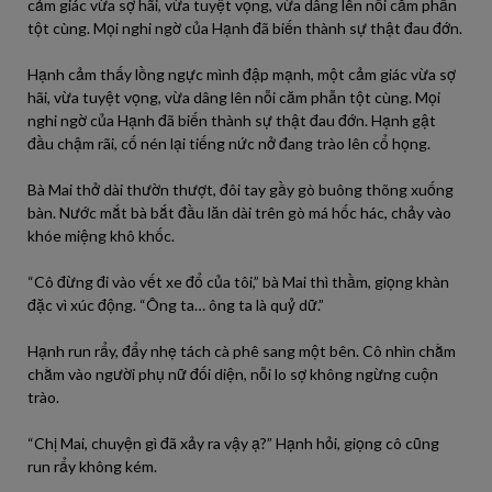
cảm giác vừa sợ hãi, vừa tuyệt vọng, vừa dâng lên nỗi căm phẫn
tột cùng. Mọi nghi ngờ của Hạnh đã biến thành sự thật đau đớn.
Hạnh cảm thấy lồng ngực mình đập mạnh, một cảm giác vừa sợ
hãi, vừa tuyệt vọng, vừa dâng lên nỗi căm phẫn tột cùng. Mọi
nghi ngờ của Hạnh đã biến thành sự thật đau đớn. Hạnh gật
đầu chậm rãi, cố nén lại tiếng nức nở đang trào lên cổ họng.
Bà Mai thở dài thườn thượt, đôi tay gầy gò buông thõng xuống
bàn. Nước mắt bà bắt đầu lăn dài trên gò má hốc hác, chảy vào
khóe miệng khô khốc.
“Cô đừng đi vào vết xe đổ của tôi,” bà Mai thì thầm, giọng khàn
đặc vì xúc động. “Ông ta… ông ta là quỷ dữ.”
Hạnh run rẩy, đẩy nhẹ tách cà phê sang một bên. Cô nhìn chằm
chằm vào người phụ nữ đối diện, nỗi lo sợ không ngừng cuộn
trào.
“Chị Mai, chuyện gì đã xảy ra vậy ạ?” Hạnh hỏi, giọng cô cũng
run rẩy không kém.