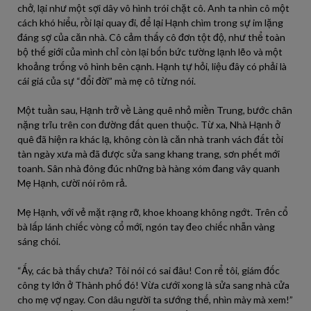
chở, lại như một sợi dây vô hình trói chặt cô. Anh ta nhìn cô một
cách khó hiểu, rồi lại quay đi, để lại Hạnh chìm trong sự im lặng
đáng sợ của căn nhà. Cô cảm thấy cô đơn tột độ, như thể toàn
bộ thế giới của mình chỉ còn lại bốn bức tường lạnh lẽo và một
khoảng trống vô hình bên cạnh. Hạnh tự hỏi, liệu đây có phải là
cái giá của sự “đổi đời” mà mẹ cô từng nói.
Một tuần sau, Hạnh trở về Làng quê nhỏ miền Trung, bước chân
nặng trĩu trên con đường đất quen thuộc. Từ xa, Nhà Hạnh ở
quê đã hiện ra khác lạ, không còn là căn nhà tranh vách đất tồi
tàn ngày xưa mà đã được sửa sang khang trang, sơn phết mới
toanh. Sân nhà đông đúc những bà hàng xóm đang vây quanh
Mẹ Hạnh, cười nói rôm rả.
Mẹ Hạnh, với vẻ mặt rạng rỡ, khoe khoang không ngớt. Trên cổ
bà lấp lánh chiếc vòng cổ mới, ngón tay đeo chiếc nhẫn vàng
sáng chói.
“Ấy, các bà thấy chưa? Tôi nói có sai đâu! Con rể tôi, giám đốc
công ty lớn ở Thành phố đó! Vừa cưới xong là sửa sang nhà cửa
cho mẹ vợ ngay. Con dâu người ta sướng thế, nhìn mày mà xem!”