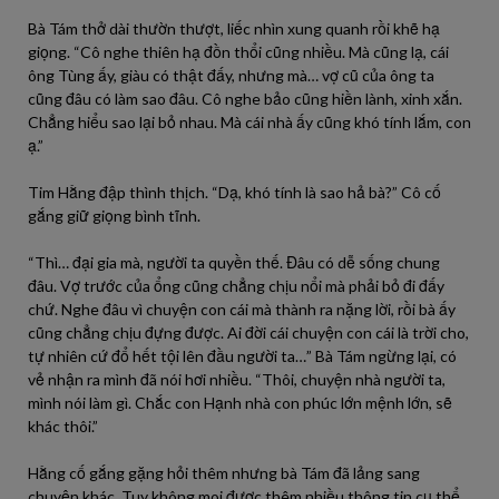
Bà Tám thở dài thườn thượt, liếc nhìn xung quanh rồi khẽ hạ
giọng. “Cô nghe thiên hạ đồn thổi cũng nhiều. Mà cũng lạ, cái
ông Tùng ấy, giàu có thật đấy, nhưng mà… vợ cũ của ông ta
cũng đâu có làm sao đâu. Cô nghe bảo cũng hiền lành, xinh xắn.
Chẳng hiểu sao lại bỏ nhau. Mà cái nhà ấy cũng khó tính lắm, con
ạ.”
Tim Hằng đập thình thịch. “Dạ, khó tính là sao hả bà?” Cô cố
gắng giữ giọng bình tĩnh.
“Thì… đại gia mà, người ta quyền thế. Đâu có dễ sống chung
đâu. Vợ trước của ổng cũng chẳng chịu nổi mà phải bỏ đi đấy
chứ. Nghe đâu vì chuyện con cái mà thành ra nặng lời, rồi bà ấy
cũng chẳng chịu đựng được. Ai đời cái chuyện con cái là trời cho,
tự nhiên cứ đổ hết tội lên đầu người ta…” Bà Tám ngừng lại, có
vẻ nhận ra mình đã nói hơi nhiều. “Thôi, chuyện nhà người ta,
mình nói làm gì. Chắc con Hạnh nhà con phúc lớn mệnh lớn, sẽ
khác thôi.”
Hằng cố gắng gặng hỏi thêm nhưng bà Tám đã lảng sang
chuyện khác. Tuy không moi được thêm nhiều thông tin cụ thể,