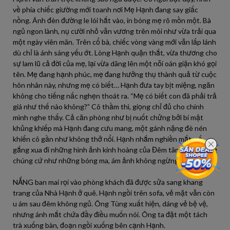
về phía chiếc giường mới toanh nơi Mẹ Hạnh đang say giấc
nồng. Ánh đèn đường le lói hắt vào, in bóng mẹ rõ mồn một. Bà
ngủ ngon lành, nụ cười nhỏ vẫn vương trên môi như vừa trải qua
một ngày viên mãn. Trên cổ bà, chiếc vòng vàng mới vẫn lấp lánh
dù chỉ là ánh sáng yếu ớt. Lòng Hạnh quặn thắt, vừa thương cho
sự lam lũ cả đời của mẹ, lại vừa dâng lên một nỗi oán giận khó gọi
tên. Mẹ đang hạnh phúc, mẹ đang hưởng thụ thành quả từ cuộc
hôn nhân này, nhưng mẹ có biết… Hạnh đưa tay bịt miệng, ngăn
không cho tiếng nấc nghẹn thoát ra. “Mẹ có biết con đã phải trả
giá như thế nào không?” Cô thầm thì, giọng chỉ đủ cho chính
mình nghe thấy. Cả căn phòng như bị nuốt chửng bởi bí mật
khủng khiếp mà Hạnh đang cưu mang, một gánh nặng đè nén
khiến cô gần như không thở nổi. Hạnh nhắm nghiền mắt, cố
gắng xua đi những hình ảnh kinh hoàng của Đêm tân hôn, nhưng
chúng cứ như những bóng ma, ám ảnh không ngừng.
NẮNG ban mai rọi vào phòng khách đã được sửa sang khang
trang của Nhà Hạnh ở quê. Hạnh ngồi trên sofa, vẻ mặt vẫn còn
u ám sau đêm không ngủ. Ông Tùng xuất hiện, dáng vẻ bệ vệ,
nhưng ánh mắt chứa đầy điều muốn nói. Ông ta đặt một tách
trà xuống bàn, đoạn ngồi xuống bên cạnh Hạnh.