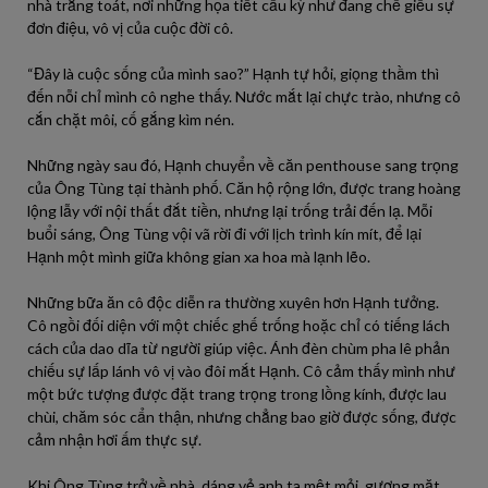
nhà trắng toát, nơi những họa tiết cầu kỳ như đang chế giễu sự
đơn điệu, vô vị của cuộc đời cô.
“Đây là cuộc sống của mình sao?” Hạnh tự hỏi, giọng thầm thì
đến nỗi chỉ mình cô nghe thấy. Nước mắt lại chực trào, nhưng cô
cắn chặt môi, cố gắng kìm nén.
Những ngày sau đó, Hạnh chuyển về căn penthouse sang trọng
của Ông Tùng tại thành phố. Căn hộ rộng lớn, được trang hoàng
lộng lẫy với nội thất đắt tiền, nhưng lại trống trải đến lạ. Mỗi
buổi sáng, Ông Tùng vội vã rời đi với lịch trình kín mít, để lại
Hạnh một mình giữa không gian xa hoa mà lạnh lẽo.
Những bữa ăn cô độc diễn ra thường xuyên hơn Hạnh tưởng.
Cô ngồi đối diện với một chiếc ghế trống hoặc chỉ có tiếng lách
cách của dao dĩa từ người giúp việc. Ánh đèn chùm pha lê phản
chiếu sự lấp lánh vô vị vào đôi mắt Hạnh. Cô cảm thấy mình như
một bức tượng được đặt trang trọng trong lồng kính, được lau
chùi, chăm sóc cẩn thận, nhưng chẳng bao giờ được sống, được
cảm nhận hơi ấm thực sự.
Khi Ông Tùng trở về nhà, dáng vẻ anh ta mệt mỏi, gương mặt