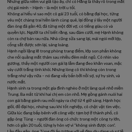
Nhưng giữa niềm vui giả tạo ấy, chỉ có Hằng là thấy rõ trong mắt
chị gái mình – Hạnh – là một trời u tối.
Không ai hiểu vì sao một cô gái 23 tuổi, có bằng đại học, từng
yêu một chàng trai hiền lành cùng quê, lại đồng ý lấy một người
đàn ông đã gần 40, đã từng một đời vợ, có tiếng giàu có và
quyền lực. Người ta chỉ biết rằng, sau đám cưới, mẹ Hạnh không
còn ra chợ bán rau nữa. Nhà cũng sửa sang lại, mái ngói mới lợp,
cổng sắt được sơn lại, sáng loáng.
Hạnh ngồi lặng lẽ trong phòng trang điểm, lớp son phấn không
che nổi quầng mắt thâm sau nhiều đêm mất ngủ. Cô nhìn vào
gương, thấy một người con gái lạ lẫm đang đeo khăn voan, mặc
váy cưới trắng tinh khôi. Nhưng lòng cô thì không còn trong
trắng như vậy nữa – nó đang vấy bẩn bởi nỗi sợ, sự hy sinh, và
nước mắt.
Hạnh sinh ra trong một gia đình nghèo ở một làng quê nhỏ miền
Trung. Ba mất từ khi hai chị em còn nhỏ. Mẹ gồng gánh nuôi hai
con gái bằng gánh rau mỗi ngày ra chợ từ 4 giờ sáng. Hạnh học
giỏi, đỗ đại học, nhưng sau khi tốt nghiệp, cô chật vật tìm việc.
Giữa lúc đang bấp bênh với công việc tạm bợ ở thành phố, cô
gặp ông Tùng – người đàn ông có chức trong một công ty lớn,
hơn cô gần 20 tuổi, từng ly hôn vợ vì “không sinh được con”.
Lần đầu gặp, ông Tùng đã ấn tượng với vẻ đẹp dịu dàng và sự lễ