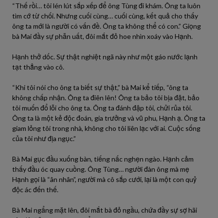
“Thế rồi… tôi lén lút sắp xếp để ông Tùng đi khám. Ông ta luôn
tìm cớ từ chối. Nhưng cuối cùng… cuối cùng, kết quả cho thấy
ông ta mới là người có vấn đề. Ông ta không thể có con.” Giọng
bà Mai đầy sự phẫn uất, đôi mắt đỏ hoe nhìn xoáy vào Hạnh.
Hạnh thở dốc. Sự thật nghiệt ngã này như một gáo nước lạnh
tạt thẳng vào cô.
“Khi tôi nói cho ông ta biết sự thật,” bà Mai kể tiếp, “ông ta
không chấp nhận. Ông ta điên lên! Ông ta bảo tôi bịa đặt, bảo
tôi muốn đổ lỗi cho ông ta. Ông ta đánh đập tôi, chửi rủa tôi.
Ông ta là một kẻ độc đoán, gia trưởng và vũ phu, Hạnh ạ. Ông ta
giam lỏng tôi trong nhà, không cho tôi liên lạc với ai. Cuộc sống
của tôi như địa ngục.”
Bà Mai gục đầu xuống bàn, tiếng nấc nghẹn ngào. Hạnh cảm
thấy đầu óc quay cuồng. Ông Tùng… người đàn ông mà mẹ
Hạnh gọi là “ân nhân”, người mà cô sắp cưới, lại là một con quỷ
độc ác đến thế.
Bà Mai ngẩng mặt lên, đôi mắt bà đỏ ngầu, chứa đầy sự sợ hãi