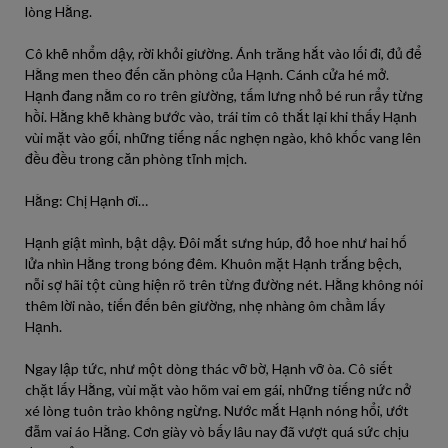
lòng Hằng.
Cô khẽ nhổm dậy, rời khỏi giường. Ánh trăng hắt vào lối đi, đủ để
Hằng men theo đến căn phòng của Hạnh. Cánh cửa hé mở.
Hạnh đang nằm co ro trên giường, tấm lưng nhỏ bé run rẩy từng
hồi. Hằng khẽ khàng bước vào, trái tim cô thắt lại khi thấy Hạnh
vùi mặt vào gối, những tiếng nấc nghẹn ngào, khô khốc vang lên
đều đều trong căn phòng tĩnh mịch.
Hằng: Chị Hạnh ơi…
Hạnh giật mình, bật dậy. Đôi mắt sưng húp, đỏ hoe như hai hố
lửa nhìn Hằng trong bóng đêm. Khuôn mặt Hạnh trắng bệch,
nỗi sợ hãi tột cùng hiện rõ trên từng đường nét. Hằng không nói
thêm lời nào, tiến đến bên giường, nhẹ nhàng ôm chầm lấy
Hạnh.
Ngay lập tức, như một dòng thác vỡ bờ, Hạnh vỡ òa. Cô siết
chặt lấy Hằng, vùi mặt vào hõm vai em gái, những tiếng nức nở
xé lòng tuôn trào không ngừng. Nước mắt Hạnh nóng hổi, ướt
đẫm vai áo Hằng. Cơn giày vò bấy lâu nay đã vượt quá sức chịu