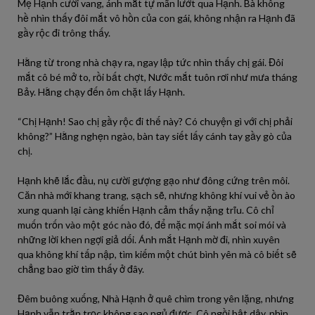
Mẹ Hạnh cười vang, ánh mắt tự mãn lướt qua Hạnh. Bà không
hề nhìn thấy đôi mắt vô hồn của con gái, không nhận ra Hạnh đã
gầy rộc đi trông thấy.
Hằng từ trong nhà chạy ra, ngay lập tức nhìn thấy chị gái. Đôi
mắt cô bé mở to, rồi bất chợt, Nước mắt tuôn rơi như mưa tháng
Bảy. Hằng chạy đến ôm chặt lấy Hạnh.
“Chị Hạnh! Sao chị gầy rộc đi thế này? Có chuyện gì với chị phải
không?” Hằng nghẹn ngào, bàn tay siết lấy cánh tay gầy gò của
chị.
Hạnh khẽ lắc đầu, nụ cười gượng gạo như đông cứng trên môi.
Căn nhà mới khang trang, sạch sẽ, nhưng không khí vui vẻ ồn ào
xung quanh lại càng khiến Hạnh cảm thấy nặng trĩu. Cô chỉ
muốn trốn vào một góc nào đó, để mặc mọi ánh mắt soi mói và
những lời khen ngợi giả dối. Ánh mắt Hạnh mờ đi, nhìn xuyên
qua không khí tấp nập, tìm kiếm một chút bình yên mà cô biết sẽ
chẳng bao giờ tìm thấy ở đây.
Đêm buông xuống, Nhà Hạnh ở quê chìm trong yên lặng, nhưng
Hạnh vẫn trằn trọc không sao ngủ được. Cô ngồi bật dậy, nhìn