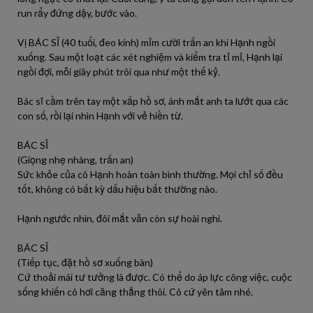
run rẩy đứng dậy, bước vào.
Vị BÁC SĨ (40 tuổi, đeo kính) mỉm cười trấn an khi Hạnh ngồi
xuống. Sau một loạt các xét nghiệm và kiểm tra tỉ mỉ, Hạnh lại
ngồi đợi, mỗi giây phút trôi qua như một thế kỷ.
Bác sĩ cầm trên tay một xấp hồ sơ, ánh mắt anh ta lướt qua các
con số, rồi lại nhìn Hạnh với vẻ hiền từ.
BÁC SĨ
(Giọng nhẹ nhàng, trấn an)
Sức khỏe của cô Hạnh hoàn toàn bình thường. Mọi chỉ số đều
tốt, không có bất kỳ dấu hiệu bất thường nào.
Hạnh ngước nhìn, đôi mắt vẫn còn sự hoài nghi.
BÁC SĨ
(Tiếp tục, đặt hồ sơ xuống bàn)
Cứ thoải mái tư tưởng là được. Có thể do áp lực công việc, cuộc
sống khiến cô hơi căng thẳng thôi. Cô cứ yên tâm nhé.