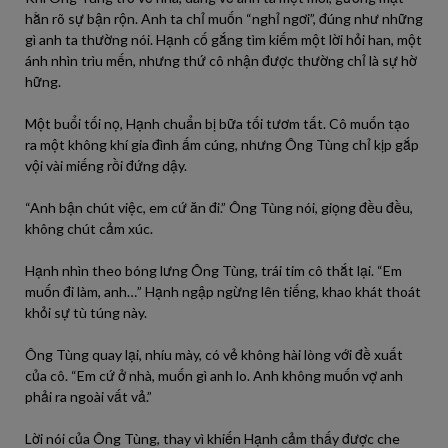
hằn rõ sự bận rộn. Anh ta chỉ muốn “nghỉ ngơi”, đúng như những
gì anh ta thường nói. Hạnh cố gắng tìm kiếm một lời hỏi han, một
ánh nhìn trìu mến, nhưng thứ cô nhận được thường chỉ là sự hờ
hững.
Một buổi tối nọ, Hạnh chuẩn bị bữa tối tươm tất. Cô muốn tạo
ra một không khí gia đình ấm cúng, nhưng Ông Tùng chỉ kịp gắp
vội vài miếng rồi đứng dậy.
“Anh bận chút việc, em cứ ăn đi.” Ông Tùng nói, giọng đều đều,
không chút cảm xúc.
Hạnh nhìn theo bóng lưng Ông Tùng, trái tim cô thắt lại. “Em
muốn đi làm, anh…” Hạnh ngập ngừng lên tiếng, khao khát thoát
khỏi sự tù túng này.
Ông Tùng quay lại, nhíu mày, có vẻ không hài lòng với đề xuất
của cô. “Em cứ ở nhà, muốn gì anh lo. Anh không muốn vợ anh
phải ra ngoài vất vả.”
Lời nói của Ông Tùng, thay vì khiến Hạnh cảm thấy được che