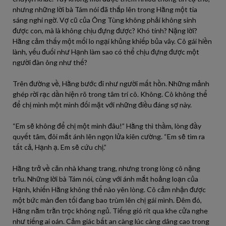
nhưng những lời bà Tám nói đã thắp lên trong Hằng một tia
sáng nghi ngờ. Vợ cũ của Ông Tùng không phải không sinh
được con, mà là không chịu đựng được? Khó tính? Nặng lời?
Hằng cảm thấy một mối lo ngại khủng khiếp bủa vây. Cô gái hiền
lành, yếu đuối như Hạnh làm sao có thể chịu đựng được một
người đàn ông như thế?
Trên đường về, Hằng bước đi như người mất hồn. Những mảnh
ghép rời rạc dần hiện rõ trong tâm trí cô. Không. Cô không thể
để chị mình một mình đối mặt với những điều đáng sợ này.
“Em sẽ không để chị một mình đâu!” Hằng thì thầm, lòng đầy
quyết tâm, đôi mắt ánh lên ngọn lửa kiên cường. “Em sẽ tìm ra
tất cả, Hạnh ạ. Em sẽ cứu chị.”
Hằng trở về căn nhà khang trang, nhưng trong lòng cô nặng
trĩu. Những lời bà Tám nói, cùng với ánh mắt hoảng loạn của
Hạnh, khiến Hằng không thể nào yên lòng. Cô cảm nhận được
một bức màn đen tối đang bao trùm lên chị gái mình. Đêm đó,
Hằng nằm trằn trọc không ngủ. Tiếng gió rít qua khe cửa nghe
như tiếng ai oán. Cảm giác bất an càng lúc càng dâng cao trong