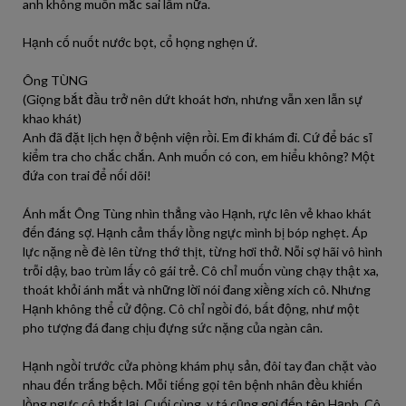
anh không muốn mắc sai lầm nữa.
Hạnh cố nuốt nước bọt, cổ họng nghẹn ứ.
Ông TÙNG
(Giọng bắt đầu trở nên dứt khoát hơn, nhưng vẫn xen lẫn sự
khao khát)
Anh đã đặt lịch hẹn ở bệnh viện rồi. Em đi khám đi. Cứ để bác sĩ
kiểm tra cho chắc chắn. Anh muốn có con, em hiểu không? Một
đứa con trai để nối dõi!
Ánh mắt Ông Tùng nhìn thẳng vào Hạnh, rực lên vẻ khao khát
đến đáng sợ. Hạnh cảm thấy lồng ngực mình bị bóp nghẹt. Áp
lực nặng nề đè lên từng thớ thịt, từng hơi thở. Nỗi sợ hãi vô hình
trỗi dậy, bao trùm lấy cô gái trẻ. Cô chỉ muốn vùng chạy thật xa,
thoát khỏi ánh mắt và những lời nói đang xiềng xích cô. Nhưng
Hạnh không thể cử động. Cô chỉ ngồi đó, bất động, như một
pho tượng đá đang chịu đựng sức nặng của ngàn cân.
Hạnh ngồi trước cửa phòng khám phụ sản, đôi tay đan chặt vào
nhau đến trắng bệch. Mỗi tiếng gọi tên bệnh nhân đều khiến
lồng ngực cô thắt lại. Cuối cùng, y tá cũng gọi đến tên Hạnh. Cô