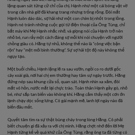
lặng quan sát từng cử chỉ của chị. Hạnh như một cái bóng vật vờ
trong căn nhà giờ đã khang trang nhưng trống rỗng. Đôi mắt
Hạnh luôn dáo dác, sợ hãi như một con chim bị nhốt trong lồng.
Hạnh né tránh những cuộc gọi từ điện thoại của Ông Tùng, chỉ
bắt máy khi Mẹ Hạnh nhắc nhở, và giọng nói của Hạnh trở nên
nhỏ bé, run rẩy một cách đáng sợ mỗi khi nói chuyện với người
chồng giàu có. Hằng tự nhủ, không thể nào là “công việc bận
rộn” hay “mệt mỏi bình thường”. Sự sợ hãi tột độ này không thể
ngụy tạo.
Một buổi chiều, Hạnh lặng lẽ ra sau vườn, ngồi co ro dưới gốc
cây xoài già, nơi hai chị em thường hay tâm sự ngày trước. Hằng
đứng nép sau khung cửa sổ, quan sát. Hạnh nhìn xa xăm, đôi
mắt vô hồn, nước mắt lại chực trào. Toàn thân Hạnh gầy gò, nhỏ
bé, như sắp tan biến vào không khí. Hằng cảm thấy một cơn ớn
lạnh chạy dọc sống lưng. Cô gái mạnh mẽ, lanh lợi ngày nào đã
biến đâu mất.
Quyết tâm tìm ra sự thật bùng cháy trong lòng Hằng. Cô phải
biết chuyện gì đã xảy ra với chị mình. Hằng chợt nhớ đến lời Mẹ
Hạnh từng kể về quá khứ của Ông Tùng, rằng ông ta đã từng có