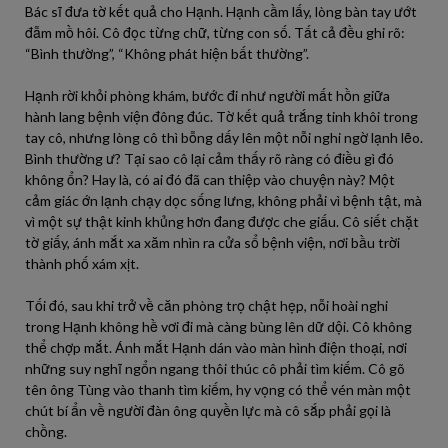
Bác sĩ đưa tờ kết quả cho Hạnh. Hạnh cầm lấy, lòng bàn tay ướt
đẫm mồ hôi. Cô đọc từng chữ, từng con số. Tất cả đều ghi rõ:
“Bình thường”, “Không phát hiện bất thường”.
Hạnh rời khỏi phòng khám, bước đi như người mất hồn giữa
hành lang bệnh viện đông đúc. Tờ kết quả trắng tinh khôi trong
tay cô, nhưng lòng cô thì bỗng dấy lên một nỗi nghi ngờ lạnh lẽo.
Bình thường ư? Tại sao cô lại cảm thấy rõ ràng có điều gì đó
không ổn? Hay là, có ai đó đã can thiệp vào chuyện này? Một
cảm giác ớn lạnh chạy dọc sống lưng, không phải vì bệnh tật, mà
vì một sự thật kinh khủng hơn đang được che giấu. Cô siết chặt
tờ giấy, ánh mắt xa xăm nhìn ra cửa sổ bệnh viện, nơi bầu trời
thành phố xám xịt.
Tối đó, sau khi trở về căn phòng trọ chật hẹp, nỗi hoài nghi
trong Hạnh không hề vơi đi mà càng bùng lên dữ dội. Cô không
thể chợp mắt. Ánh mắt Hạnh dán vào màn hình điện thoại, nơi
những suy nghĩ ngổn ngang thôi thúc cô phải tìm kiếm. Cô gõ
tên ông Tùng vào thanh tìm kiếm, hy vọng có thể vén màn một
chút bí ẩn về người đàn ông quyền lực mà cô sắp phải gọi là
chồng.