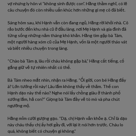
vợ nhưng ly hôn vì “không sinh được con”. Hằng thầm nghĩ, có lẽ
câu chuyện đó còn nhiều uẩn khúc hơn những gì mẹ cô đã biết.
Sáng hôm sau, khi Hạnh vẫn còn đang ngủ, Hằng rời khỏi nhà. Cô
rảo bước đến khu nhà cũ ở đầu làng, nơi Mẹ Hạnh và gia đình đã
từng sống những năm tháng khó khăn. Hằng tìm gặp bà Tám,
một người hàng xóm cũ của Mẹ Hạnh, vốn là một người tháo vát
và biết nhiều chuyện trong làng.
“Chào bà Tám ạ, lâu rồi cháu không gặp bà,” Hằng cất tiếng, cố
gắng giữ vẻ tự nhiên nhất có thể.
Bà Tám nheo mắt nhìn, nhận ra Hằng. “Ối giời, con bé Hằng đấy
à? Lớn tướng rồi này! Lâu lắm không thấy về thăm. Thế con
Hạnh dạo này thế nào? Nghe nói lấy chồng giàu ở thành phố
sướng lắm, hả con?” Giọng bà Tám đầy vẻ tò mò và pha chút
ngưỡng mộ.
Hằng mỉm cười gượng gạo. “Dạ, chị Hạnh vẫn khỏe ạ. Chỉ là dạo
này cháu thấy chị ấy hơi gầy đi, với lại ít nói hơn trước. Cháu lo
quá, không biết có chuyện gì không.”