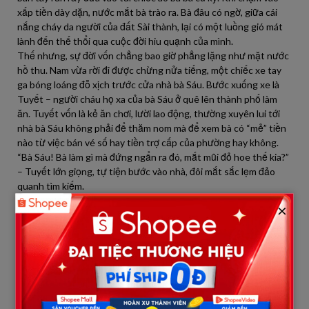
xấp tiền dày dặn, nước mắt bà trào ra. Bà đâu có ngờ, giữa cái
nắng cháy da người của đất Sài thành, lại có một luồng gió mát
lành đến thế thổi qua cuộc đời hiu quạnh của mình.
Thế nhưng, sự đời vốn chẳng bao giờ phẳng lặng như mặt nước
hồ thu. Nam vừa rời đi được chừng nửa tiếng, một chiếc xe tay
ga bóng loáng đỗ xịch trước cửa nhà bà Sáu. Bước xuống xe là
Tuyết – người cháu họ xa của bà Sáu ở quê lên thành phố làm
ăn. Tuyết vốn là kẻ ăn chơi, lười lao động, thường xuyên lui tới
nhà bà Sáu không phải để thăm nom mà để xem bà có “mẻ” tiền
nào từ việc bán vé số hay tiền trợ cấp của phường hay không.
“Bà Sáu! Bà làm gì mà đứng ngẩn ra đó, mắt mũi đỏ hoe thế kia?”
– Tuyết lớn giọng, tự tiện bước vào nhà, đôi mắt sắc lẹm đảo
quanh tìm kiếm.
Bà Sáu thật thà, lại đang xúc động nên chẳng giấu giếm: “Tuyết
×
hả con? May quá, có anh thợ điện tốt bụng, bảo là điện lực trả
tiền thừa mấy năm nay cho bà. Anh ấy vừa nhét vào túi áo bà
một xấp tiền lớn lắm.”
Nghe đến chữ “tiền”, mắt Tuyết sáng rực lên như mèo thấy mỡ.
Ả vờ vịt hỏi han: “Đâu, bà cho con xem nào? Để con đếm giúp
cho, kẻo người ta lừa bà tiền giả thì khổ.”
You may also like