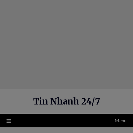
Skip
to
content
Tin Nhanh 24/7
Menu