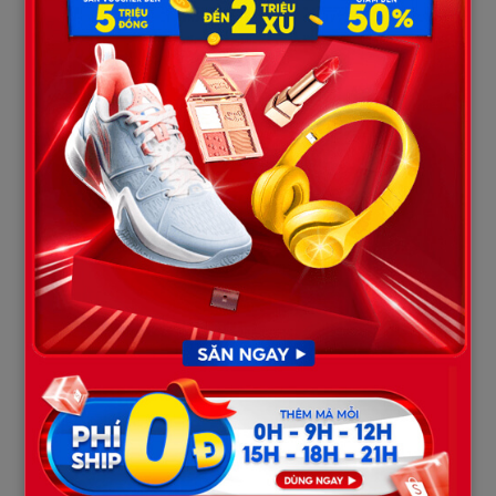
Bà Sáu tin cháu, đưa xấp tiền ra. Tuyết đếm đi đếm lại, lòng tham
nổi lên cuồn cuộn. Xấp tiền này ít nhất cũng phải năm, sáu triệu
đồng – một con số lớn đối với bà lão bán vé số. Tuyết bắt đầu
giở trò: “Trời ơi bà ơi! Bà bị lừa rồi! Làm gì có chuyện điện lực trả
tiền thừa thế này. Con nghi đây là tiền ‘đen’ của bọn tội phạm,
chúng nó mượn nhà bà làm chỗ tẩu tán đấy. Để con cầm đi hỏi
thăm mấy đứa bạn trên phường xem sao, chứ bà giữ đây là
người ta đến bắt bà đi tù đó!”
Bà Sáu nghe đến “đi tù” thì hồn xiêu phách lạc. Bà vốn nhát, cả
đời chưa dám làm điều gì sai trái. Thấy Tuyết nói năng hùng hồn,
bà đành để ả cầm số tiền đi trong lòng đầy lo âu. Tuyết hả hê,
phóng xe đi thẳng đến tiệm vàng, bỏ mặc bà Sáu ngồi thẫn thờ
bên mâm cơm chỉ có bát canh rau muống héo úa.
Chương 2: Sự Thật Đau Lòng Và Nỗi
Oan Khuất
Ngày hôm sau, Nam tranh thủ giờ nghỉ trưa ghé qua hẻm nhỏ để
mua cho bà Sáu hộp sữa và ít trái cây. Anh vẫn canh cánh trong
lòng về sức khỏe của bà. Nhưng vừa đến đầu hẻm, anh đã thấy
bà con lối xóm bàn tán xôn xao.
“Tội nghiệp bà Sáu, già rồi còn gặp hạn. Nghe đâu bị thằng thợ