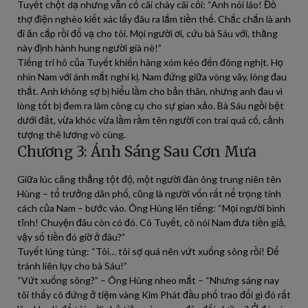
Tuyết chột dạ nhưng vẫn cố cãi chày cãi cối: “Anh nói láo! Đồ
thợ điện nghèo kiết xác lấy đâu ra lắm tiền thế. Chắc chắn là anh
đi ăn cắp rồi đổ vạ cho tôi. Mọi người ơi, cứu bà Sáu với, thằng
này định hành hung người già nè!”
Tiếng tri hô của Tuyết khiến hàng xóm kéo đến đông nghịt. Họ
nhìn Nam với ánh mắt nghi kị. Nam đứng giữa vòng vây, lòng đau
thắt. Anh không sợ bị hiểu lầm cho bản thân, nhưng anh đau vì
lòng tốt bị đem ra làm công cụ cho sự gian xảo. Bà Sáu ngồi bệt
dưới đất, vừa khóc vừa lầm rầm tên người con trai quá cố, cảnh
tượng thê lương vô cùng.
Chương 3: Ánh Sáng Sau Cơn Mưa
Giữa lúc căng thẳng tột độ, một người đàn ông trung niên tên
Hùng – tổ trưởng dân phố, cũng là người vốn rất nể trọng tính
cách của Nam – bước vào. Ông Hùng lên tiếng: “Mọi người bình
tĩnh! Chuyện đâu còn có đó. Cô Tuyết, cô nói Nam đưa tiền giả,
vậy số tiền đó giờ ở đâu?”
Tuyết lúng túng: “Tôi… tôi sợ quá nên vứt xuống sông rồi! Để
tránh liên lụy cho bà Sáu!”
“Vứt xuống sông?” – Ông Hùng nheo mắt – “Nhưng sáng nay
tôi thấy cô đứng ở tiệm vàng Kim Phát đầu phố trao đổi gì đó rất