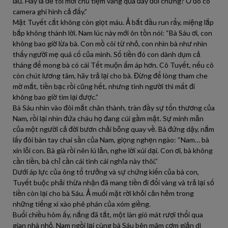
lâu. Hay là để tôi mời chủ tiệm vàng qua đây đối chứng? Ở đó có
camera ghi hình cả đấy.”
Mặt Tuyết cắt không còn giọt máu. Ả bắt đầu run rẩy, miệng lắp
bắp không thành lời. Nam lúc này mới ôn tồn nói: “Bà Sáu ơi, con
không bao giờ lừa bà. Con mồ côi từ nhỏ, con nhìn bà như nhìn
thấy người mẹ quá cố của mình. Số tiền đó con dành dụm cả
tháng để mong bà có cái Tết muộn ấm áp hơn. Cô Tuyết, nếu cô
còn chút lương tâm, hãy trả lại cho bà. Đừng để lòng tham che
mờ mắt, tiền bạc rồi cũng hết, nhưng tình người thì mất đi
không bao giờ tìm lại được.”
Bà Sáu nhìn vào đôi mắt chân thành, tràn đầy sự tổn thương của
Nam, rồi lại nhìn đứa cháu họ đang cúi gầm mặt. Sự minh mẫn
của một người cả đời bươn chải bỗng quay về. Bà đứng dậy, nắm
lấy đôi bàn tay chai sần của Nam, giọng nghẹn ngào: “Nam… bà
xin lỗi con. Bà già rồi nên lú lẫn, nghe lời xúi dại. Con ơi, bà không
cần tiền, bà chỉ cần cái tình cái nghĩa này thôi.”
Dưới áp lực của ông tổ trưởng và sự chứng kiến của bà con,
Tuyết buộc phải thừa nhận đã mang tiền đi đổi vàng và trả lại số
tiền còn lại cho bà Sáu. Ả muối mặt rời khỏi căn hẻm trong
những tiếng xì xào phê phán của xóm giềng.
Buổi chiều hôm ấy, nắng đã tắt, một làn gió mát rượi thổi qua
gian nhà nhỏ. Nam ngồi lại cùng bà Sáu bên mâm cơm giản dị