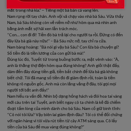
điện nào đó lừa lấy hết tiền dành dụm, giờ đang khóc hết nước
mắt trong nhà kìa.” – Tiếng một bà bán cá vang lên.
Nam rụng rời tay chân. Anh vội vã chạy vào nhà bà Sáu. Vừa thấy
Nam, bà Sáu không còn vẻ niềm nở như hôm qua mà nhìn anh
bằng ánh mắt sợ hãi xen lẫn trách móc.
“Con… con đi đi! Tiền đó bà trả lại cho người ta rồi. Đừng có đến
đây lừa bà già này nữa!” – Bà Sáu nức nở, tay chỉ ra cửa.
Nam bàng hoàng: “Bà nói gì vậy bà Sáu? Con lừa bà chuyện gì?
Số tiền đó là tiền lương của con gửi bà mà!”
Đúng lúc đó, Tuyết từ trong buồng bước ra, mặt vênh váo: “À,
anh là thằng thợ điện hôm qua đúng không? Anh giỏi thật đấy,
dám đến đây dùng tiền giả, tiền bất chính để lừa bà già không
biết chữ. Tôi đã mang số tiền đó đi giám định rồi, toàn là tiền
không rõ nguồn gốc. Anh mà còn lảng vảng ở đây, tôi gọi mọi
người tới bắt anh đấy!”
Nam hiểu ra vấn đề. Nhìn bộ dạng hống hách và đôi hoa tai vàng
mới cáu trên tai Tuyết, anh biết ngay cô ta chính là kẻ đã chiếm
đoạt tấm lòng của mình dành cho bà Sáu. Nam cố giữ bình tĩnh:
“Cô nói tôi lừa? Vậy biên lai giám định đâu? Tôi có thể đối chứng
với ngân hàng vì tôi vừa rút tiền từ cây ATM sáng qua. Cô lấy
tiền của bà Sáu để mua vàng đúng không?”