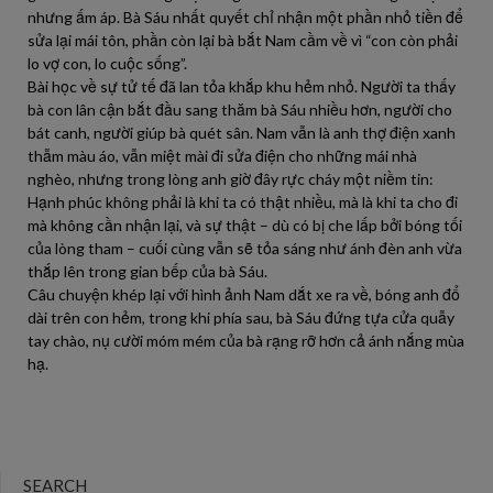
nhưng ấm áp. Bà Sáu nhất quyết chỉ nhận một phần nhỏ tiền để
sửa lại mái tôn, phần còn lại bà bắt Nam cầm về vì “con còn phải
lo vợ con, lo cuộc sống”.
Bài học về sự tử tế đã lan tỏa khắp khu hẻm nhỏ. Người ta thấy
bà con lân cận bắt đầu sang thăm bà Sáu nhiều hơn, người cho
bát canh, người giúp bà quét sân. Nam vẫn là anh thợ điện xanh
thẫm màu áo, vẫn miệt mài đi sửa điện cho những mái nhà
nghèo, nhưng trong lòng anh giờ đây rực cháy một niềm tin:
Hạnh phúc không phải là khi ta có thật nhiều, mà là khi ta cho đi
mà không cần nhận lại, và sự thật – dù có bị che lấp bởi bóng tối
của lòng tham – cuối cùng vẫn sẽ tỏa sáng như ánh đèn anh vừa
thắp lên trong gian bếp của bà Sáu.
Câu chuyện khép lại với hình ảnh Nam dắt xe ra về, bóng anh đổ
dài trên con hẻm, trong khi phía sau, bà Sáu đứng tựa cửa quẫy
tay chào, nụ cười móm mém của bà rạng rỡ hơn cả ánh nắng mùa
hạ.
SEARCH