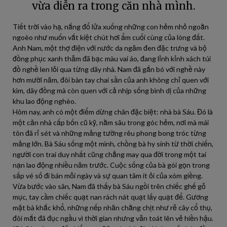
vừa diễn ra trong căn nhà mình.
Tiết trời vào hạ, nắng đổ lửa xuống những con hẻm nhỏ ngoằn
ngoèo như muốn vắt kiệt chút hơi ẩm cuối cùng của lòng đất.
Anh Nam, một thợ điện với nước da ngăm đen đặc trưng và bộ
đồng phục xanh thẫm đã bạc màu vai áo, đang lỉnh kỉnh xách túi
đồ nghề len lỏi qua từng dãy nhà. Nam đã gắn bó với nghề này
hơn mười năm, đôi bàn tay chai sần của anh không chỉ quen với
kìm, dây đồng mà còn quen với cả nhịp sống bình dị của những
khu lao động nghèo.
Hôm nay, anh có một điểm dừng chân đặc biệt: nhà bà Sáu. Đó là
một căn nhà cấp bốn cũ kỹ, nằm sâu trong góc hẻm, nơi mà mái
tôn đã rỉ sét và những mảng tường rêu phong bong tróc từng
mảng lớn. Bà Sáu sống một mình, chồng bà hy sinh từ thời chiến,
người con trai duy nhất cũng chẳng may qua đời trong một tai
nạn lao động nhiều năm trước. Cuộc sống của bà gói gọn trong
sấp vé số đi bán mỗi ngày và sự quan tâm ít ỏi của xóm giềng.
Vừa bước vào sân, Nam đã thấy bà Sáu ngồi trên chiếc ghế gỗ
mục, tay cầm chiếc quạt nan rách nát quạt lấy quạt để. Gương
mặt bà khắc khổ, những nếp nhăn chằng chịt như rễ cây cổ thụ,
đôi mắt đã đục ngầu vì thời gian nhưng vẫn toát lên vẻ hiền hậu.