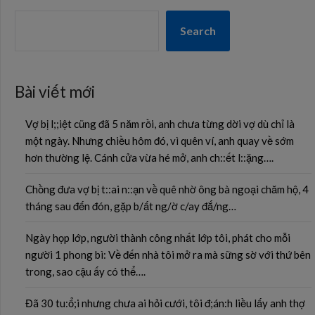
Search
Bài viết mới
Vợ bị l;;iệt cũng đã 5 năm rồi, anh chưa từng dời vợ dù chỉ là
một ngày. Nhưng chiều hôm đó, vì quên ví, anh quay về sớm
hơn thường lệ. Cánh cửa vừa hé mở, anh ch::ết l::ặng….
Chồng đưa vợ bị t::ai n::ạn về quê nhờ ông bà ngoại chăm hộ, 4
tháng sau đến đón, gặp b/ất ng/ờ c/ay đắ/ng…
Ngày họp lớp, người thành công nhất lớp tôi, phát cho mỗi
người 1 phong bì: Về đến nhà tôi mở ra mà sững sờ với thứ bên
trong, sao cậu ấy có thể….
Đã 30 tu:ổ;i nhưng chưa ai hỏi cưới, tôi đ;án:h liều lấy anh thợ