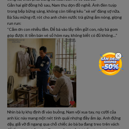
Gần hai giờ đồng hồ sau, Nam thu dọn đồ nghề. Ánh đèn tuýp
trong bếp bừng sáng, không còn tiếng kêu “xè xè” đáng sợ nữa.
Bà Sáu mừng rỡ, rót cho anh chén nước trà gừng ấm nóng, giọng
run run:
“Cảm ơn con nhiều lắm. Để bà vào lấy tiền gửi con, nãy bà gom
góp được ít tiền bán vé số hôm nay, không biết có đủ không…”
Nhìn bà lụ khụ định đi vào buồng, Nam vội xua tay, nụ cười của
anh lúc này mang một nét tinh quái nhưng đầy ấm áp. Anh đứng
dậy, giả vờ đi ngang qua chỗ chiếc áo bà ba đang treo trên vách