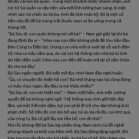
để lấy cái kìm bỏ quên. Trong một khoảnh khắc nhanh nhẹn, anh
rút từ túi quần ra xấp tiền vừa mới lĩnh lương ban sáng, bí mật
nhét vào túi chiếc áo bà ba. Anh đã tính toán kỹ, đó là một số
tiền vừa đủ để bà trang trải thuốc men và ăn uống trong cả
tháng tới.
“Bà Sáu ơi, con quên không nói với bà!” – Nam gọi giật lại khi bà
đang định lấy ví – “Hôm nay con đến không phải để thu tiền đâu.
Bên Công ty Điện lực chúng con vừa mới rà soát lại sổ sách điện
tử. Hóa ra mấy năm qua, do sai sót hệ thống nên nhà bà bị tính
dư tiền điện suốt. Hôm nay con đến để hoàn trả lại số tiền thừa
đó cho bà đây.”
Bà Sáu ngẩn người, đôi mắt mờ đục nhìn Nam đầy nghi hoặc:
“Ủa, có chuyện đó thiệt hả con? Bà nhớ tháng nào bà cũng đóng
có mấy chục ngàn, lấy đâu ra mà thừa nhiều?”
“Bà Sáu ơi, con nói thiệt mà!” – Nam cười hiền, ánh mắt cương
quyết để bà không nghi ngờ. “Hệ thống máy tính giờ hiện đại
lắm, sai một li đi một dặm, tụi con phải đi trả cho dân không là bị
phạt chết. Số tiền đó con lén bỏ vào túi áo bà rồi đó, coi như quà
của công ty. Bà cứ giữ lấy mà tẩm bổ, con đi nhé!”
Nói rồi, không đợi bà Sáu kịp phản ứng, Nam xách túi đồ nghề
phóng nhanh ra khỏi con hẻm nhỏ. Bà Sáu đứng lặng người, đôi
bàn tay run rẩy đưa vào túi chiếc áo bà ba cũ kỹ. Khi chạm vào