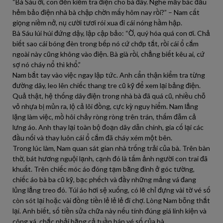
“Bà Sáu ơi, con đến kiểm tra điện cho bà đây. Nghe mấy bác đầu
hẻm bảo điện nhà bà chập chờn mấy hôm nay rồi?” – Nam cất
giọng niềm nở, nụ cười tươi rói xua đi cái nóng hầm hập.
Bà Sáu lúi húi đứng dậy, lập cập bảo: “Ờ, quý hóa quá con ơi. Chả
biết sao cái bóng đèn trong bếp nó cứ chớp tắt, rồi cái ổ cắm
ngoài này cũng không vào điện. Bà già rồi, chẳng biết kêu ai, cứ
sợ nó cháy nổ thì khổ.”
Nam bắt tay vào việc ngay lập tức. Anh cẩn thận kiểm tra từng
đường dây, leo lên chiếc thang tre cũ kỹ để xem lại bảng điện.
Quả thật, hệ thống dây điện trong nhà bà đã quá cũ, nhiều chỗ
vỏ nhựa bị mủn ra, lộ cả lõi đồng, cực kỳ nguy hiểm. Nam lẳng
lặng làm việc, mồ hôi chảy ròng ròng trên trán, thấm đẫm cả
lưng áo. Anh thay lại toàn bộ đoạn dây dẫn chính, gia cố lại các
đầu nối và thay luôn cái ổ cắm đã cháy xém một bên.
Trong lúc làm, Nam quan sát gian nhà trống trải của bà. Trên bàn
thờ, bát hương nguội lạnh, cạnh đó là tấm ảnh người con trai đã
khuất. Trên chiếc móc áo đóng tạm bằng đinh ở góc tường,
chiếc áo bà ba cũ kỹ, bạc phếch và đầy những mảng vá đang
lủng lẳng treo đó. Túi áo hơi sệ xuống, có lẽ chỉ đựng vài tờ vé số
còn sót lại hoặc vài đồng tiền lẻ lẻ lẻ đi chợ. Lòng Nam bỗng thắt
lại. Anh biết, số tiền sửa chữa này nếu tính đúng giá linh kiện và
công xá, chắc phải bằng cả tuần bán vé số của bà.