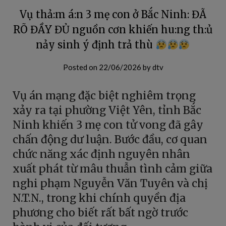
Vụ thả:m á:n 3 mẹ con ở Bắc Ninh: ĐÃ
RÕ ĐẦY ĐỦ nguồn cơn khiến hu:ng th:ủ
nảy sinh ý định trả thù
Posted on
22/06/2026
by
dtv
Vụ án mạng đặc biệt nghiêm trọng
xảy ra tại phường Việt Yên, tỉnh Bắc
Ninh khiến 3 mẹ con tử vong đã gây
chấn động dư luận. Bước đầu, cơ quan
chức năng xác định nguyên nhân
xuất phát từ mâu thuẫn tình cảm giữa
nghi phạm Nguyễn Văn Tuyên và chị
N.T.N., trong khi chính quyền địa
phương cho biết rất bất ngờ trước