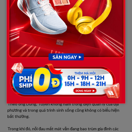
Lãnh đạo xã Bắc Lũng cho biết Tuyên có một xưởng cơ khí riêng
để sản xuất, kinh doanh và chưa từng có biểu hiện vi phạm pháp
luật hay liên quan đến các tệ nạn xã hội.
[MUA 1 TẶNG 1] Túi Nước Giặt Xả MaxKleen 3.8kg/ 3.6kg + Túi
Nước Giặt Xả 1.2kg Mùi ngẫu nhiên
Ông Dũng cũng thông tin thêm, Tuyên đã ly hôn vợ từ năm
2024 và có hai người con. Sau khi ly hôn, cả hai cháu đều sinh
sống cùng bố. Bố của Tuyên đã qua đời, đối tượng sống cùng mẹ
già tại địa phương.
Khi được hỏi về các dấu hiệu bất thường liên quan đến việc sử
dụng ma túy hoặc những biểu hiện vi phạm khác, lãnh đạo địa
phương khẳng định chính quyền cơ sở chưa từng ghi nhận
trường hợp nào như vậy.
Theo ông Dũng, Tuyên không nằm trong diện quản lý của địa
phương và trong quá trình sinh sống cũng không có biểu hiện
bất thường.
Trong khi đó, nỗi đau mất mát vẫn đang bao trùm gia đình các