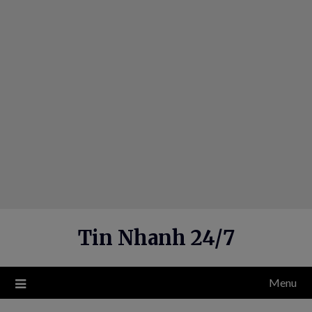
Skip
to
content
Tin Nhanh 24/7
Menu