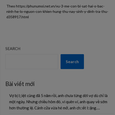
Theo https://phunumoi.net.vn/vu-3-me-con-bi-sat-hai-o-bac-
ninh-he-lo-nguon-con-khien-hung-thu-nay-sinh-y-dinh-tra-thu-
d358917.html
SEARCH
Search
Bài viết mới
Vợ bị l;;iệt cũng đã 5 năm rồi, anh chưa từng dời vợ dù chỉ là
một ngày. Nhưng chiều hôm đó, vì quên ví, anh quay về sớm
hơn thường lệ. Cánh cửa vừa hé mở, anh ch::ết l::ặng….