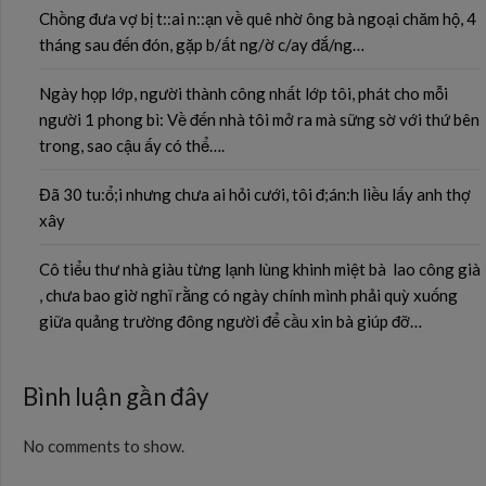
Chồng đưa vợ bị t::ai n::ạn về quê nhờ ông bà ngoại chăm hộ, 4
tháng sau đến đón, gặp b/ất ng/ờ c/ay đắ/ng…
Ngày họp lớp, người thành công nhất lớp tôi, phát cho mỗi
người 1 phong bì: Về đến nhà tôi mở ra mà sững sờ với thứ bên
trong, sao cậu ấy có thể….
Đã 30 tu:ổ;i nhưng chưa ai hỏi cưới, tôi đ;án:h liều lấy anh thợ
xây
Cô tiểu thư nhà giàu từng lạnh lùng khinh miệt bà lao công già
, chưa bao giờ nghĩ rằng có ngày chính mình phải quỳ xuống
giữa quảng trường đông người để cầu xin bà giúp đỡ…
Bình luận gần đây
No comments to show.