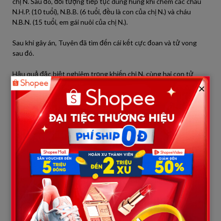
chị N. Sau đó, đối tượng tiếp tục dùng hung khí chém các cháu
N.H.P. (10 tuổi), N.B.B. (6 tuổi, đều là con của chị N.) và cháu
N.B.N. (15 tuổi, em gái nuôi của chị N.).
Sau khi gây án, Tuyên đã tìm đến cái kết cực đoan và tử vong
sau đó.
Hậu quả đặc biệt nghiêm trọng khiến chị N. cùng hai con tử
vong. Riêng cháu N.B.N. bị thương và được đưa đi cấp cứu tại
×
Bệnh viện Đa khoa Việt Yên. Hiện sức khỏe của cháu đã ổn định
và không nguy hiểm đến tính mạng.
Liên quan đến nhân thân của nghi phạm, trao đổi với báo
VietNamNet, ông Nguyễn Tiến Dũng – Chủ tịch UBND xã Bắc
Lũng – cho biết chính quyền địa phương rất bất ngờ khi xảy ra
vụ việc.
Theo ông Dũng, trước thời điểm gây án, Nguyễn Văn Tuyên
được đánh giá là người có nhân thân tốt, chăm chỉ lao động,
chấp hành nghiêm các quy định của pháp luật và không thuộc
diện quản lý của địa phương.