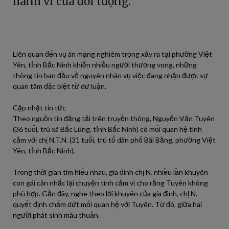
hành vi của đối tượng.
Liên quan đến vụ án mạng nghiêm trọng xảy ra tại phường Việt
Yên, tỉnh Bắc Ninh khiến nhiều người thương vong, những
thông tin ban đầu về nguyên nhân vụ việc đang nhận được sự
quan tâm đặc biệt từ dư luận.
Cập nhật tin tức
Theo nguồn tin đăng tải trên truyền thông, Nguyễn Văn Tuyên
(36 tuổi, trú xã Bắc Lũng, tỉnh Bắc Ninh) có mối quan hệ tình
cảm với chị N.T.N. (31 tuổi, trú tổ dân phố Bãi Bằng, phường Việt
Yên, tỉnh Bắc Ninh).
Trong thời gian tìm hiểu nhau, gia đình chị N. nhiều lần khuyên
con gái cân nhắc lại chuyện tình cảm vì cho rằng Tuyên không
phù hợp. Gần đây, nghe theo lời khuyên của gia đình, chị N.
quyết định chấm dứt mối quan hệ với Tuyên. Từ đó, giữa hai
người phát sinh mâu thuẫn.