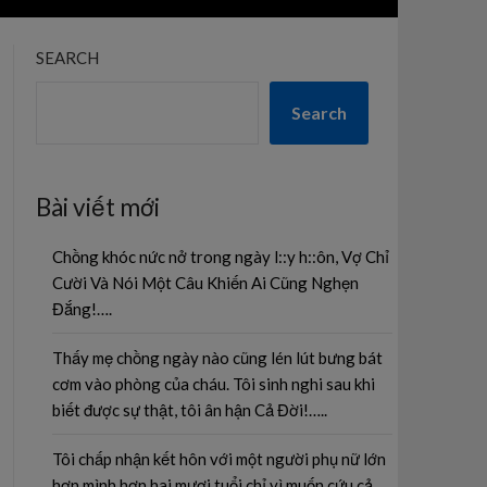
SEARCH
Search
Bài viết mới
Chồng khóc nức nở trong ngày l::y h::ôn, Vợ Chỉ
Cười Và Nói Một Câu Khiến Ai Cũng Nghẹn
Đắng!….
Thấy mẹ chồng ngày nào cũng lén lút bưng bát
cơm vào phòng của cháu. Tôi sinh nghi sau khi
biết được sự thật, tôi ân hận Cả Đời!…..
Tôi chấp nhận kết hôn với một người phụ nữ lớn
hơn mình hơn hai mươi tuổi chỉ vì muốn cứu cả