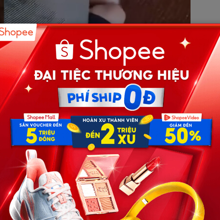
rai đang khiến mạng xã hội “dậy sóng”. (Ảnh cắt từ
 tất thủ tục ly hôn từ cuối năm ngoái. Hai người có hai con
à người trực tiếp nuôi dưỡng bé gái 2 tuổi, còn bé trai 4
nhà chồng cũ với mong muốn được thăm con trai. Tuy
ng ý cho chị gặp con và nhiều lần yêu cầu chị rời khỏi nhà.
ian ngắn. Theo lời kể của chị Lệ, khi bé trai đang ngồi
ũ của chị – đã kéo đứa trẻ ra khỏi vòng tay mẹ.