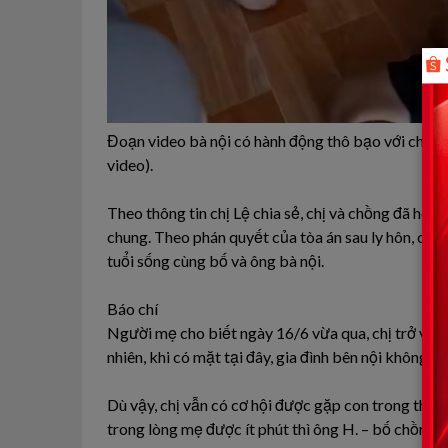
Đoạn video bà nội có hành động thô bạo với cháu t
video).
Theo thông tin chị Lệ chia sẻ, chị và chồng đã hoàn
chung. Theo phán quyết của tòa án sau ly hôn, chị l
tuổi sống cùng bố và ông bà nội.
Báo chí
Người mẹ cho biết ngày 16/6 vừa qua, chị trở về 
nhiên, khi có mặt tại đây, gia đình bên nội không đồ
Dù vậy, chị vẫn có cơ hội được gặp con trong thời g
trong lòng mẹ được ít phút thì ông H. – bố chồng c