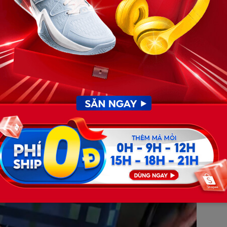
 chạy lại gần mẹ nhưng bị giữ lại. Sau đó, giữa chị và bố
ện thoại. Nội dung đoạn video cho thấy bé trai liên tục
, không cho cháu tiến lại gần.
u bé ngừng khóc nhưng đứa trẻ vẫn không nín và tiếp tục