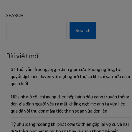
SEARCH
Search
Bài viết mới
31 tuổi vẫn lẻ bóng, bị gia đình giục cưới không ngừng, tôi
quyết định nên duyên với một người thợ cơ khí chỉ sau nửa năm
quen biết
Nữ sinh mồ côi chỉ mang theo hộp bánh đậu xanh truyền thống
đến gia đình người yêu ra mắt, chẳng ngờ mẹ anh ta vừa liếc
qua đã vội thu dọn mâm tiệc thịnh soạn vừa dọn lên
Tỷ phú b;àng h;oàng khi phát cơm từ thiện gặp lại vợ cũ và hai
đứa trẻ giống hệt mình, hóa ra bấy lâu anh không hề biết…