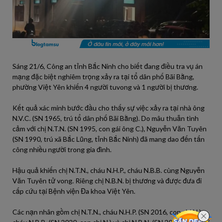
Sáng 21/6, Công an tỉnh Bắc Ninh cho biết đang điều tra vụ án
mạng đặc biệt nghiêm trọng xảy ra tại tổ dân phố Bãi Bằng,
phường Việt Yên khiến 4 người tuvong và 1 người bị thương.
Kết quả xác minh bước đầu cho thấy sự việc xảy ra tại nhà ông
N.V.C. (SN 1965, trú tổ dân phố Bãi Bằng). Do mâu thuẫn tình
cảm với chị N.T.N. (SN 1995, con gái ông C.), Nguyễn Văn Tuyên
(SN 1990, trú xã Bắc Lũng, tỉnh Bắc Ninh) đã mang dao đến tấn
công nhiều người trong gia đình.
Hậu quả khiến chị N.T.N., cháu N.H.P., cháu N.B.B. cùng Nguyễn
Văn Tuyên tử vong. Riêng chị N.B.N. bị thương và được đưa đi
cấp cứu tại Bệnh viện Đa khoa Việt Yên.
Các nạn nhân gồm chị N.T.N., cháu N.H.P. (SN 2016, con chị N.),