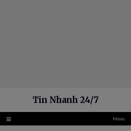
Skip
to
content
Tin Nhanh 24/7
Menu