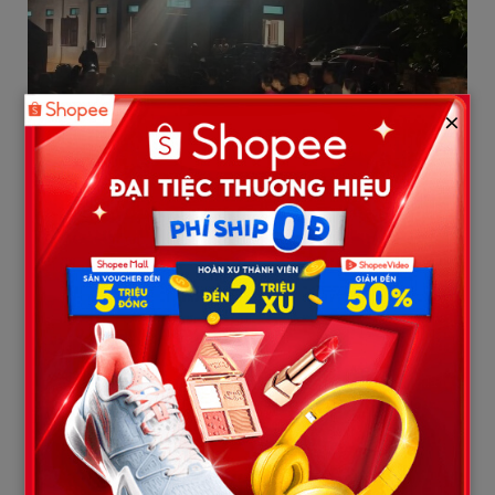
×
Hiện trường vụ trọng án.
Bước đầu, lực lượng chức năng xác định vụ việc khiến 4 người
tuvong và 1 người khác bị thương. Nghi phạm được cho là gây ra
vụ án cũng đã được phát hiện tuvong.
[MUA 1 TẶNG 1] Túi Nước Giặt Xả MaxKleen 3.8kg/ 3.6kg + Túi
Nước Giặt Xả 1.2kg Mùi ngẫu nhiên
Vụ việc xảy ra tại một căn nhà 2 tầng trên địa bàn. Ngay sau khi
nhận được tin báo, lực lượng công an đã nhanh chóng có mặt,
phong tỏa nghiêm ngặt khu vực hiện trường để phục vụ công
tác điều tra.
Ghi nhận tại hiện trường cho thấy nhiều lực lượng chức năng