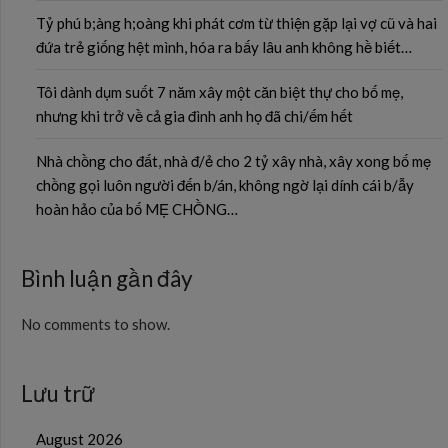
Tỷ phú b;àng h;oàng khi phát cơm từ thiện gặp lại vợ cũ và hai
đứa trẻ giống hệt mình, hóa ra bấy lâu anh không hề biết…
Tôi dành dụm suốt 7 năm xây một căn biệt thự cho bố mẹ,
nhưng khi trở về cả gia đình anh họ đã chi/ếm hết
Nhà chồng cho đất, nhà đ/ẻ cho 2 tỷ xây nhà, xây xong bố mẹ
chồng gọi luôn người đến b/án, không ngờ lại dính cái b/ẫy
hoàn hảo của bố MẸ CHỒNG…
Bình luận gần đây
No comments to show.
Lưu trữ
August 2026