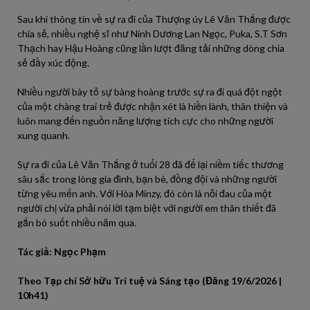
Sau khi thông tin về sự ra đi của Thượng úy Lê Văn Thắng được
chia sẻ, nhiều nghệ sĩ như
Ninh Dương Lan Ngọc
,
Puka
,
S.T Sơn
Thạch
hay
Hậu Hoàng
cũng lần lượt đăng tải những dòng chia
sẻ đầy xúc động.
Nhiều người bày tỏ sự bàng hoàng trước sự ra đi quá đột ngột
của một chàng trai trẻ được nhận xét là hiền lành, thân thiện và
luôn mang đến nguồn năng lượng tích cực cho những người
xung quanh.
Sự ra đi của Lê Văn Thắng ở tuổi 28 đã để lại niềm tiếc thương
sâu sắc trong lòng gia đình, bạn bè, đồng đội và những người
từng yêu mến anh. Với Hòa Minzy, đó còn là nỗi đau của một
người chị vừa phải nói lời tạm biệt với người em thân thiết đã
gắn bó suốt nhiều năm qua.
Tác giả: Ngọc Phạm
Theo Tạp chí Sở hữu Trí tuệ và Sáng tạo (Đăng 19/6/2026 |
10h41)