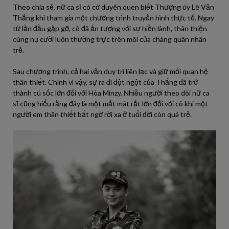
Theo chia sẻ, nữ ca sĩ có cơ duyên quen biết Thượng úy Lê Văn
Thắng khi tham gia một chương trình truyền hình thực tế. Ngay
từ lần đầu gặp gỡ, cô đã ấn tượng với sự hiền lành, thân thiện
cùng nụ cười luôn thường trực trên môi của chàng quân nhân
trẻ.
Sau chương trình, cả hai vẫn duy trì liên lạc và giữ mối quan hệ
thân thiết. Chính vì vậy, sự ra đi đột ngột của Thắng đã trở
thành cú sốc lớn đối với Hòa Minzy. Nhiều người theo dõi nữ ca
sĩ cũng hiểu rằng đây là một mất mát rất lớn đối với cô khi một
người em thân thiết bất ngờ rời xa ở tuổi đời còn quá trẻ.