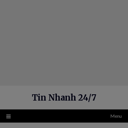
Skip
to
content
Tin Nhanh 24/7
Menu