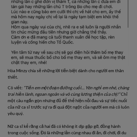
Hòa Minzy chia sẻ những lời tiễn biệt dành cho người em thân
thiết.
Cô viết:
“Tiễn em một đoạn đường cuối… Yên nghỉ em nhé, chàng
trai hiền lành, ngoan ngoãn và vô cùng lương thiện của chị!”
Chỉ
một câu ngắn gọn nhưng đủ để thể hiện nỗi đau và sự tiếc nuối
của nữ ca sĩ trước sự ra đi quá đột ngột của người em mà cô luôn
yêu quý.
Nữ ca sĩ kể rằng cả hai đã có không ít dịp gặp gỡ, đồng hành
trong cuộc sống. Đó là những lần cùng nhau đi ăn, đi chơi, đi du