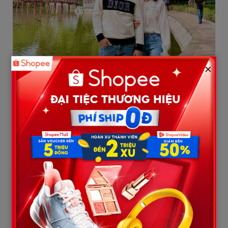
×
Hòa Minzy và Thượng úy Lê Văn Thắng quen biết và trở thành
bạn bè sau khi tham gia chung một chương trình truyền hình
thực tế.
Trong bài viết, nữ ca sĩ cho biết cô sẽ thay em quan tâm và chăm
sóc bố mẹ nhiều hơn trong khả năng của mình.