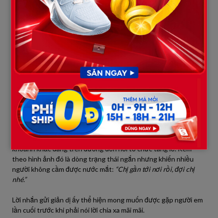
Cô xúc động chia sẻ:
“Yên tâm từ nay về sau, chị sẽ gọi điện hỏi
thăm bố mẹ thay em, sẽ mua thuốc bổ cho bố mẹ thay em, và sẽ
ôm mẹ thật chặt thay em, nhé!”
Những lời hứa giản dị nhưng chứa đựng sự chân thành khiến
không ít người đọc cảm thấy nghẹn ngào.
[MUA 1 TẶNG 1] Túi Nước Giặt Xả MaxKleen 3.8kg/ 3.6kg + Túi
Nước Giặt Xả 1.2kg Mùi ngẫu nhiên
Nhiều khán giả nhận xét rằng tình cảm Hòa Minzy dành cho Lê
Văn Thắng không chỉ đơn thuần là tình đồng nghiệp mà còn
giống như tình cảm chị em thân thiết trong gia đình.
Trong đêm muộn, Hòa Minzy đăng tải một bức ảnh ghi lại
khoảnh khắc đang trên đường đến nơi tổ chức tang lễ. Kèm
theo hình ảnh đó là dòng trạng thái ngắn nhưng khiến nhiều
người không cầm được nước mắt:
“Chị gần tới nơi rồi, đợi chị
nhé.”
Lời nhắn gửi giản dị ấy thể hiện mong muốn được gặp người em
lần cuối trước khi phải nói lời chia xa mãi mãi.