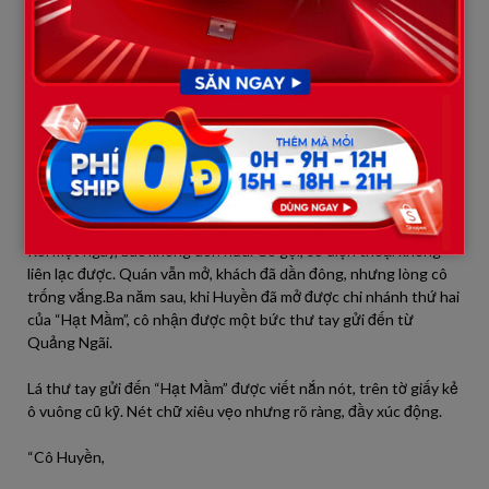
trọn đời để trả nghĩa.”
Cô cười, không nhận giấy.
– Chú giữ lấy. Khi nào chú thấy đã trả đủ… thì nói con biết.
Kể từ hôm đó, mỗi chiều thứ Bảy, bác Tư đều tới quán – không
phải để trả nợ, mà để giúp cô trông xe, sắp xếp bàn ghế, lau dọn.
Cứ lặng lẽ như vậy, trong gần một năm.
Rồi một ngày, bác không đến nữa. Cô gọi, số điện thoại không
liên lạc được. Quán vẫn mở, khách đã dần đông, nhưng lòng cô
trống vắng.Ba năm sau, khi Huyền đã mở được chi nhánh thứ hai
của “Hạt Mầm”, cô nhận được một bức thư tay gửi đến từ
Quảng Ngãi.
Lá thư tay gửi đến “Hạt Mầm” được viết nắn nót, trên tờ giấy kẻ
ô vuông cũ kỹ. Nét chữ xiêu vẹo nhưng rõ ràng, đầy xúc động.
“Cô Huyền,