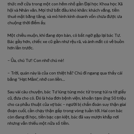
thức mở cửa trong một con hẻm nhỏ gần Đại học Khoa học Xã
hội và Nhân văn. Mọi thứ bắt đầu khó khăn: khách vắng, tiền
thuê mặt bằng tăng, và mô hình kinh doanh vốn chưa được ưa
chuộng thời điểm ấy.
Một chiều muộn, khi đang dọn bàn, cô bất ngờ gặp lại bác Tư.
Bác gầy hơn, chiếc xe cũ gần như rệu rã, và ánh mắt có vẻ buồn
hơn lần trước.
– Ủa, chú Tư! Con nhớ chú nè!
– Trời, quán này là của con thiệt hả? Chú đi ngang qua thấy cái
bảng “Hạt Mầm”, nhớ con liền…
Sau vài câu chuyện, bác Tư lúng túng móc từ trong túi ra tờ giấy
cũ, đưa cho cô. Đó là hóa đơn bệnh viện, khoản tạm ứng 50 triệu
cho ca phẫu thuật của vợ bác – người bị chẩn đoán suy thận giai
đoạn cuối, cần chạy thận gấp trong vòng tuần tới. Hai con bác
còn đang đi học, tiền bạc cạn kiệt, bác đã vay mượn khắp nơi
nhưng vẫn thiếu một nửa số tiền.