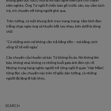
không gian đọc sách, nửa là nơi dạy nghề miễn phí cho thanh
niên nghèo. Ông Tư ngồi ở chiếc bàn gỗ trước sân, tay cầm tách
trà, trò chuyện với từng người ghé qua.
Trên tường, có một khung ảnh treo trang trọng: tấm hình đen
trắng chụp ngày ông và Huyền bắt tay nhau, bên dưới là dòng
chữ:
“Có những món nợ không cần trả bằng tiền – mà bằng cách
sống tử tế mỗi ngày.”
Câu chuyện của Huyền và bác Tư không ồn ào. Nó không lên
báo, không viral, không có những buổi gala ánh đèn rực rỡ.
Nhưng trong hàng nghìn người trẻ từng ngồi ở quán “Hạt Mầm”,
từng đọc câu chuyện này trên tờ giấy dán tường, có những
người đã lặng lẽ bật khóc.
SEARCH