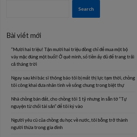
Search
Bài viết mới
“Mười hai triệu! Tận mười hai triệu đồng chỉ để mua một bộ
váy mặc đúng một buổi! Ở quê mình, số tiền ấy đủ để trang trải
cả tháng trời
Ngay sau khi bác sĩ thông báo tôi bị mất thị lực tạm thời, chồng
tôi công khai đưa nhân tình về sống chung trong biệt thự
Nhà chồng bán đất, cho chồng tôi 1 tỷ nhưng in sẵn tờ “Tự
nguyện từ chối tài sản” để tôi ký vào
Người yêu cũ của chồng du học về nước, tôi bỗng trở thành
người thừa trong gia đình