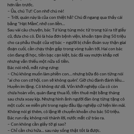
hơn lần trước.
– Ủa, chú Tư! Con nhớ chú nè!
– Trời, quán này là của con thiệt hả? Chú đi ngang qua thấy cái
bảng “Hạt Mầm”, nhớ con liền…
Sau vài câu chuyện, bác Tư lúng túng móc từ trong túi ra tờ giấy
cũ, đưa cho cô. Đó là hóa đơn bệnh viện, khoản tạm ứng 50 triệu
cho ca phẫu thuật của vợ bác – người bị chẩn đoán suy thận giai
đoạn cuối, cần chạy thận gấp trong vòng tuần tới. Hai con bác
còn đang đi học, tiền bạc cạn kiệt, bác đã vay mượn khắp nơi
nhưng vẫn thiếu một nửa số tiền.
Bác nói nhỏ, mắt rưng rưng:
– Chú không muốn làm phiền con… nhưng bữa đó con từng nói
“ai cho con cơ hội, con sẽ không quên”. Giờ chú đành đánh liều…
Huyền im lặng. Cô không dư dả. Vốn khởi nghiệp của cô còn
chưa hoàn vốn, quán đang thua lỗ, tiền thuê mặt bằng tháng
sau chưa xoay kịp. Nhưng hình ảnh người đàn ông từng tặng cô
một cuốc xe miễn phí trong ngày đầu lập nghiệp cứ hiện lên mãi.
Không nói gì thêm, cô lặng lẽ chuyển khoản cho bác 50 triệu.
Bác run rẩy, không nói thành lời, nước mắt cứ trào ra.
– Con không cần giấy tờ gì sao?
– Chỉ cần chú hứa… sau này sống thật tốt là được.