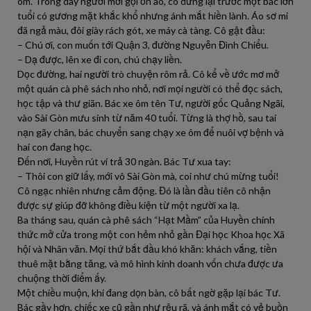
ôm. Trong dãy người mời gọi ồn ào, cô dừng lại trước một bác lớn
tuổi có gương mặt khắc khổ nhưng ánh mắt hiền lành. Áo sơ mi
đã ngả màu, đôi giày rách gót, xe máy cà tàng. Cô gật đầu:
– Chú ơi, con muốn tới Quận 3, đường Nguyễn Đình Chiểu.
– Dạ được, lên xe đi con, chú chạy liền.
Dọc đường, hai người trò chuyện rôm rả. Cô kể về ước mơ mở
một quán cà phê sách nho nhỏ, nơi mọi người có thể đọc sách,
học tập và thư giãn. Bác xe ôm tên Tư, người gốc Quảng Ngãi,
vào Sài Gòn mưu sinh từ năm 40 tuổi. Từng là thợ hồ, sau tai
nạn gãy chân, bác chuyển sang chạy xe ôm để nuôi vợ bệnh và
hai con đang học.
Đến nơi, Huyền rút ví trả 30 ngàn. Bác Tư xua tay:
– Thôi con giữ lấy, mới vô Sài Gòn mà, coi như chú mừng tuổi!
Cô ngạc nhiên nhưng cảm động. Đó là lần đầu tiên cô nhận
được sự giúp đỡ không điều kiện từ một người xa lạ.
Ba tháng sau, quán cà phê sách “Hạt Mầm” của Huyền chính
thức mở cửa trong một con hẻm nhỏ gần Đại học Khoa học Xã
hội và Nhân văn. Mọi thứ bắt đầu khó khăn: khách vắng, tiền
thuê mặt bằng tăng, và mô hình kinh doanh vốn chưa được ưa
chuộng thời điểm ấy.
Một chiều muộn, khi đang dọn bàn, cô bất ngờ gặp lại bác Tư.
Bác gầy hơn, chiếc xe cũ gần như rệu rã, và ánh mắt có vẻ buồn