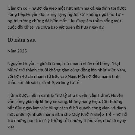
Cảm ơn cô – người đã gieo một hạt mầm mà cả gia đình tôi được
sống tiếp.Huyền đọc xong, lặng người. Cô không ngờ bác Tư –
người tưởng chừng đã biến mất – lại đang âm thầm sống một
cuộc đời tử tế, và chưa bao giờ quên lời hứa ngày ấy.
10 năm sau
Năm 2025.
Nguyễn Huyền – giờ đã là một nữ doanh nhân nổi tiếng. “Hạt
Mầm” trở thành chuỗi không gian cộng đồng lớn nhất Việt Nam,
với hơn 40 chi nhánh từ Bắc vào Nam. Mỗi nơi đều mang tinh
thần cốt lõi: sách, cà phê, và lòng tử tế.
Từng được mệnh danh là “nữ tỷ phú truyền cảm hứng”, Huyền
vẫn sống giản dị: không xe sang, không hàng hiệu. Cô thường
bắt đầu ngày làm việc bằng cách đi bộ quanh công viên, và dành
một phần lợi nhuận hàng năm cho Quỹ Khởi Nghiệp Trẻ – nơi hỗ
trợ những bạn trẻ có ý tưởng tốt nhưng thiếu vốn, như cô ngày
xưa.