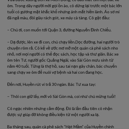
ôm. Trong dãy người mời gọi ồn ào, cô dừng lại trước một bác lớn
tuổi có gương mặt khắc khổ nhưng ánh mắt hiền lành. Áo sơ mi
đã ngả màu, đôi giày rách gót, xe máy cà tàng. Cô gật đầu:
– Chú ơi, con muốn tới Quận 3, đường Nguyễn Đình Chiểu.
– Dạ được, lên xe đi con, chú chạy liền.Dọc đường, hai người trò
chuyện rôm rả. Cô kể về ước mơ mở một quán cà phê sách nho
nhỏ, nơi mọi người có thể đọc sách, học tập và thư giãn. Bác xe
ôm tên Tư, người gốc Quảng Ngãi, vào Sài Gòn mưu sinh từ
năm 40 tuổi. Từng là thợ hồ, sau tai nạn gãy chân, bác chuyển
sang chạy xe ôm để nuôi vợ bệnh và hai con đang học.
Đến nơi, Huyền rút ví trả 30 ngàn. Bác Tư xua tay:
– Thôi con giữ lấy, mới vô Sài Gòn mà, coi như chú mừng tuổi!
Cô ngạc nhiên nhưng cảm động. Đó là lần đầu tiên cô nhận
được sự giúp đỡ không điều kiện từ một người xa lạ.
Ba tháng sau, quán cà phê sách “Hạt Mầm” của Huyền chính