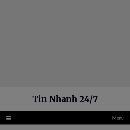
Skip
to
content
Tin Nhanh 24/7
Menu