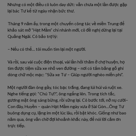
Nhưng có một điều cô luôn day dứt: vẫn chưa một lần được gặp
lại bác Tư kể từ ngày nhận bức thư.
Tháng 9 năm ấy, trong một chuyến công tác về miền Trung để
khảo sát mở “Hạt Mầm” chi nhánh mới, cô đề nghị dừng lại tại
Quảng Ngãi. Cô bảo trợ lý:
– Nếu có thể… tôi muốn tìm lại một người.
Và rồi, sau vài cuộc điện thoại, vài lần hỏi thăm ở chợ huyện, họ
tìm được tiệm sửa xe nhỏ ven đường – nơi có tấm bảng gỗ ghi
dòng chữ mộc mạc: “Sửa xe Tư – Giúp người nghèo miễn phí”.
Một người đàn ông gầy, tóc bạc trắng, đang lúi húi vá ruột xe.
Nghe tiếng gọi: “Chú Tư?”, ông ngẩng lên. Trong tích tắc,
gương mặt ông sáng bừng, rồi sững lại. Cô bước tới, nở nụ cười–
Con đây, Huyền – quán Hạt Mầm ngày xưa ở Sài Gòn…Ông Tư
buông dụng cụ, lặng im một lúc lâu, rồi bật khóc. Giống như bao
năm qua, ông vẫn chờ đợi khoảnh khắc này, để nói lời cảm ơn
trực tiếp.