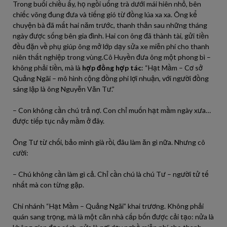
Trong buổi chiều ấy, họ ngồi uống trà dưới mái hiên nhỏ, bên
chiếc võng đung đưa và tiếng gió từ đồng lúa xa xa. Ông kể
chuyện bà đã mất hai năm trước, thanh thản sau những tháng
ngày được sống bên gia đình. Hai con ông đã thành tài, gửi tiền
đều đặn về phụ giúp ông mở lớp dạy sửa xe miễn phí cho thanh
niên thất nghiệp trong vùng.Cô Huyền đưa ông một phong bì –
không phải tiền, mà là
hợp đồng hợp tác
: “Hạt Mầm – Cơ sở
Quảng Ngãi – mô hình cộng đồng phi lợi nhuận, với người đồng
sáng lập là ông Nguyễn Văn Tư.”
– Con không cần chú trả nợ. Con chỉ muốn hạt mầm ngày xưa…
được tiếp tục nảy mầm ở đây.
Ông Tư từ chối, bảo mình già rồi, đâu làm ăn gì nữa. Nhưng cô
cười:
– Chú không cần làm gì cả. Chỉ cần chú là chú Tư – người tử tế
nhất mà con từng gặp.
Chi nhánh “Hạt Mầm – Quảng Ngãi” khai trương. Không phải
quán sang trọng, mà là một căn nhà cấp bốn được cải tạo: nửa là