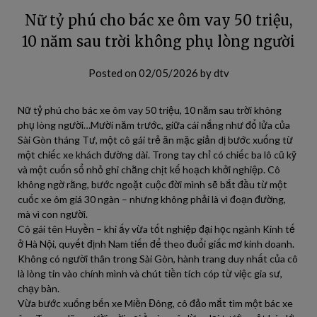
Nữ tỷ phú cho bác xe ôm vay 50 triệu,
10 năm sau trời không phụ lòng người
Posted on
02/05/2026
by
dtv
Nữ tỷ phú cho bác xe ôm vay 50 triệu, 10 năm sau trời không
phụ lòng người…Mười năm trước, giữa cái nắng như đổ lửa của
Sài Gòn tháng Tư, một cô gái trẻ ăn mặc giản dị bước xuống từ
một chiếc xe khách đường dài. Trong tay chỉ có chiếc ba lô cũ kỹ
và một cuốn sổ nhỏ ghi chằng chịt kế hoạch khởi nghiệp. Cô
không ngờ rằng, bước ngoặt cuộc đời mình sẽ bắt đầu từ một
cuốc xe ôm giá 30 ngàn – nhưng không phải là vì đoạn đường,
mà vì con người.
Cô gái tên Huyền – khi ấy vừa tốt nghiệp đại học ngành Kinh tế
ở Hà Nội, quyết định Nam tiến để theo đuổi giấc mơ kinh doanh.
Không có người thân trong Sài Gòn, hành trang duy nhất của cô
là lòng tin vào chính mình và chút tiền tích cóp từ việc gia sư,
chạy bàn.
Vừa bước xuống bến xe Miền Đông, cô đảo mắt tìm một bác xe