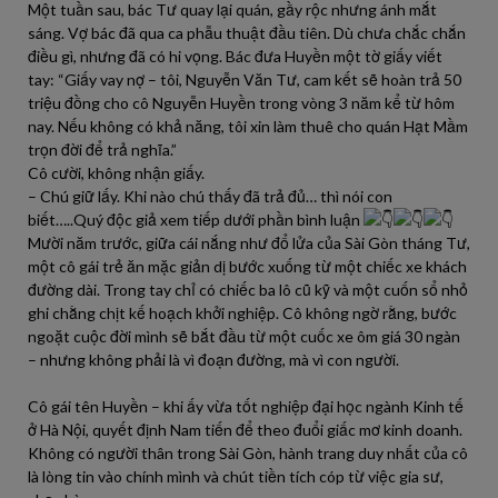
Một tuần sau, bác Tư quay lại quán, gầy rộc nhưng ánh mắt
sáng. Vợ bác đã qua ca phẫu thuật đầu tiên. Dù chưa chắc chắn
điều gì, nhưng đã có hi vọng. Bác đưa Huyền một tờ giấy viết
tay: “Giấy vay nợ – tôi, Nguyễn Văn Tư, cam kết sẽ hoàn trả 50
triệu đồng cho cô Nguyễn Huyền trong vòng 3 năm kể từ hôm
nay. Nếu không có khả năng, tôi xin làm thuê cho quán Hạt Mầm
trọn đời để trả nghĩa.”
Cô cười, không nhận giấy.
– Chú giữ lấy. Khi nào chú thấy đã trả đủ… thì nói con
biết…..Quý độc giả xem tiếp dưới phần bình luận
Mười năm trước, giữa cái nắng như đổ lửa của Sài Gòn tháng Tư,
một cô gái trẻ ăn mặc giản dị bước xuống từ một chiếc xe khách
đường dài. Trong tay chỉ có chiếc ba lô cũ kỹ và một cuốn sổ nhỏ
ghi chằng chịt kế hoạch khởi nghiệp. Cô không ngờ rằng, bước
ngoặt cuộc đời mình sẽ bắt đầu từ một cuốc xe ôm giá 30 ngàn
– nhưng không phải là vì đoạn đường, mà vì con người.
Cô gái tên Huyền – khi ấy vừa tốt nghiệp đại học ngành Kinh tế
ở Hà Nội, quyết định Nam tiến để theo đuổi giấc mơ kinh doanh.
Không có người thân trong Sài Gòn, hành trang duy nhất của cô
là lòng tin vào chính mình và chút tiền tích cóp từ việc gia sư,