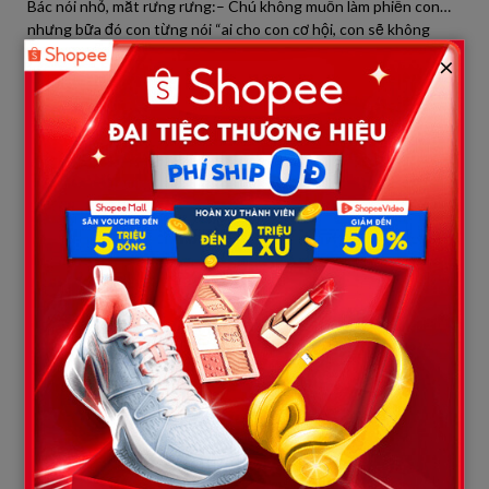
Bác nói nhỏ, mắt rưng rưng:– Chú không muốn làm phiền con…
nhưng bữa đó con từng nói “ai cho con cơ hội, con sẽ không
quên”. Giờ chú đành đánh liều…
×
Huyền im lặng. Cô không dư dả. Vốn khởi nghiệp của cô còn
chưa hoàn vốn, quán đang thua lỗ, tiền thuê mặt bằng tháng
sau chưa xoay kịp. Nhưng hình ảnh người đàn ông từng tặng cô
một cuốc xe miễn phí trong ngày đầu lập nghiệp cứ hiện lên mãi.
Không nói gì thêm, cô lặng lẽ chuyển khoản cho bác 50 triệu.
Bác run rẩy, không nói thành lời, nước mắt cứ trào ra.
– Con không cần giấy tờ gì sao?
– Chỉ cần chú hứa… sau này sống thật tốt là được.
Một tuần sau, bác Tư quay lại quán, gầy rộc nhưng ánh mắt
sáng. Vợ bác đã qua ca phẫu thuật đầu tiên. Dù chưa chắc chắn
điều gì, nhưng đã có hi vọng. Bác đưa Huyền một tờ giấy viết
tay: “Giấy vay nợ – tôi, Nguyễn Văn Tư, cam kết sẽ hoàn trả 50
triệu đồng cho cô Nguyễn Huyền trong vòng 3 năm kể từ hôm
nay. Nếu không có khả năng, tôi xin làm thuê cho quán Hạt Mầm