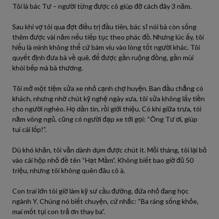
Tôi là bác Tư – người từng được cô giúp đỡ cách đây 3 năm.
Sau khi vợ tôi qua đợt điều trị đầu tiên, bác sĩ nói bà còn sống
thêm được vài năm nếu tiếp tục theo phác đồ. Nhưng lúc ấy, tôi
hiểu là mình không thể cứ bám víu vào lòng tốt người khác. Tôi
quyết định đưa bà về quê, để được gần ruộng đồng, gần mùi
khói bếp mà bà thương.
Tôi mở một tiệm sửa xe nhỏ cạnh chợ huyện. Ban đầu chẳng có
khách, nhưng nhờ chút kỹ nghệ ngày xưa, tôi sửa không lấy tiền
cho người nghèo. Họ dần tin, rồi giới thiệu. Có khi giữa trưa, tôi
nằm võng ngủ, cũng có người đạp xe tới gọi: “Ông Tư ơi, giúp
tui cái lốp!”.
Dù khó khăn, tôi vẫn dành dụm được chút ít. Mỗi tháng, tôi lại bỏ
vào cái hộp nhỏ đề tên “Hạt Mầm”. Không biết bao giờ đủ 50
triệu, nhưng tôi không quên đâu cô à.
Con trai lớn tôi giờ làm kỹ sư cầu đường, đứa nhỏ đang học
ngành Y. Chúng nó biết chuyện, cứ nhắc: “Ba ráng sống khỏe,
mai mốt tụi con trả ơn thay ba”.