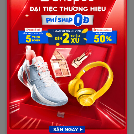
Năm tháng trôi qua. Hạnh ngày càng lớn, ngoại hình vẫn giống
chó, nhưng Minh không thể phủ nhận cảm giác “khác thường”
từ nó. Nó dường như biết trước điều gì sẽ xảy ra, thoắt ẩn thoắt
hiện, đôi khi biến mất cả ngày rồi tự về nhà, mệt mỏi nhưng bình
an. Minh chỉ cười và nghĩ rằng, “Có lẽ Hạnh là món quà kỳ diệu
trời gửi cho tôi.”
Một ngày, Hạnh bị sốt nhẹ. Minh lo lắm, liền mang sang nhà hàng
xóm – vốn là bác sĩ thú y – nhờ khám. Bác sĩ là ông Thành, người
vốn thân thiện và từng chữa trị rất nhiều động vật trong làng.
Ông nhìn Hạnh, lắc đầu: “Không sao đâu, chỉ là cảm nhẹ thôi.”
Nhưng chỉ một phút sau, ông quay lại, khuôn mặt tái mét, lùi lại
một bước, giọng run run:
“Đây… không phải là chó! Anh đã nuôi con gì suốt 5 năm nay
vậy?”
Câu nói dường như nổ ra như một tiếng sấm trong đầu Minh.
Tim anh đập dồn dập, mắt mở to, nhìn Hạnh – sinh vật đã đồng
hành cùng anh suốt năm năm – với sự kinh ngạc và sợ hãi.