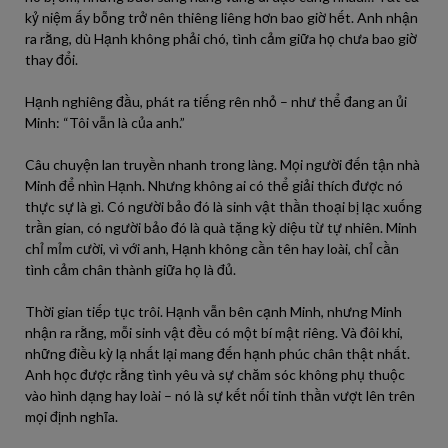
kỷ niệm ấy bỗng trở nên thiêng liêng hơn bao giờ hết. Anh nhận
ra rằng, dù Hạnh không phải chó, tình cảm giữa họ chưa bao giờ
thay đổi.
Hạnh nghiêng đầu, phát ra tiếng rên nhỏ – như thể đang an ủi
Minh: “Tôi vẫn là của anh.”
Câu chuyện lan truyền nhanh trong làng. Mọi người đến tận nhà
Minh để nhìn Hạnh. Nhưng không ai có thể giải thích được nó
thực sự là gì. Có người bảo đó là sinh vật thần thoại bị lạc xuống
trần gian, có người bảo đó là quà tặng kỳ diệu từ tự nhiên. Minh
chỉ mỉm cười, vì với anh, Hạnh không cần tên hay loài, chỉ cần
tình cảm chân thành giữa họ là đủ.
Thời gian tiếp tục trôi. Hạnh vẫn bên cạnh Minh, nhưng Minh
nhận ra rằng, mỗi sinh vật đều có một bí mật riêng. Và đôi khi,
những điều kỳ lạ nhất lại mang đến hạnh phúc chân thật nhất.
Anh học được rằng tình yêu và sự chăm sóc không phụ thuộc
vào hình dạng hay loài – nó là sự kết nối tinh thần vượt lên trên
mọi định nghĩa.