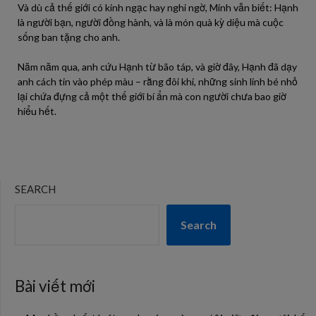
Và dù cả thế giới có kinh ngạc hay nghi ngờ, Minh vẫn biết: Hạnh
là người bạn, người đồng hành, và là món quà kỳ diệu mà cuộc
sống ban tặng cho anh.
Năm năm qua, anh cứu Hạnh từ bão táp, và giờ đây, Hạnh đã dạy
anh cách tin vào phép màu – rằng đôi khi, những sinh linh bé nhỏ
lại chứa đựng cả một thế giới bí ẩn mà con người chưa bao giờ
hiểu hết.
SEARCH
Search
Bài viết mới