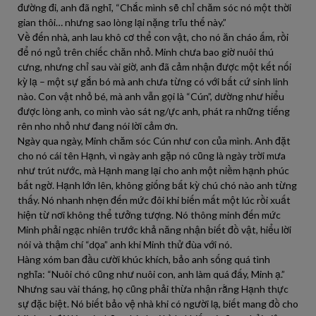
đường đi, anh đã nghĩ, “Chắc mình sẽ chỉ chăm sóc nó một thời
gian thôi… nhưng sao lòng lại nặng trĩu thế này.”
Về đến nhà, anh lau khô cơ thể con vật, cho nó ăn cháo ấm, rồi
để nó ngủ trên chiếc chăn nhỏ. Minh chưa bao giờ nuôi thú
cưng, nhưng chỉ sau vài giờ, anh đã cảm nhận được một kết nối
kỳ lạ – một sự gắn bó mà anh chưa từng có với bất cứ sinh linh
nào. Con vật nhỏ bé, mà anh vẫn gọi là “Cún”, dường như hiểu
được lòng anh, co mình vào sát ng/ực anh, phát ra những tiếng
rên nho nhỏ như đang nói lời cảm ơn.
Ngày qua ngày, Minh chăm sóc Cún như con của mình. Anh đặt
cho nó cái tên Hạnh, vì ngày anh gặp nó cũng là ngày trời mưa
như trút nước, mà Hạnh mang lại cho anh một niềm hạnh phúc
bất ngờ. Hạnh lớn lên, không giống bất kỳ chú chó nào anh từng
thấy. Nó nhanh nhẹn đến mức đôi khi biến mất một lúc rồi xuất
hiện từ nơi không thể tưởng tượng. Nó thông minh đến mức
Minh phải ngạc nhiên trước khả năng nhận biết đồ vật, hiểu lời
nói và thậm chí “dọa” anh khi Minh thử đùa với nó.
Hàng xóm ban đầu cười khúc khích, bảo anh sống quá tình
nghĩa: “Nuôi chó cũng như nuôi con, anh làm quá đấy, Minh ạ.”
Nhưng sau vài tháng, họ cũng phải thừa nhận rằng Hạnh thực
sự đặc biệt. Nó biết bảo vệ nhà khi có người lạ, biết mang đồ cho