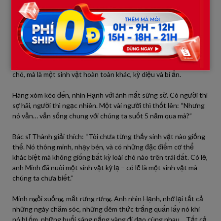
Hạnh đứng đó, đôi mắt long lanh, nhìn Minh như thể đang mỉm
cười hiểu được cảm xúc của anh. Minh cúi xuống, sờ lên đầu nó,
và bỗng nhận ra những dấu hiệu mà anh từng bỏ qua. Hạnh
không bao giờ sủa như chó thông thường, đi đứng nhẹ nhàng
như lướt trên không khí, mắt nó phản chiếu ánh sáng như một
sinh vật linh thiêng. Những hành vi kỳ lạ, những lần thoắt ẩn
thoắt hiện, tất cả bỗng xâu chuỗi lại – anh không nuôi một con
chó, mà là một sinh vật hoàn toàn khác, kỳ diệu và bí ẩn.
Hàng xóm kéo đến, nhìn Hạnh với ánh mắt sững sờ. Có người thì
sợ hãi, người thì ngạc nhiên. Một vài người thì thốt lên: “Nhưng
nó vẫn… vẫn sống chung với chúng ta suốt 5 năm qua mà?”
Bác sĩ Thành giải thích: “Tôi chưa từng thấy sinh vật nào giống
thế. Nó thông minh, nhạy bén, và có những đặc điểm cơ thể
khác biệt mà không giống bất kỳ loài chó nào trên trái đất. Có lẽ,
anh Minh đã nuôi một sinh vật kỳ lạ – có lẽ là một sinh vật mà
chúng ta chưa biết.”
Minh ngồi xuống, mắt rưng rưng. Anh nhìn Hạnh, nhớ lại tất cả
những ngày chăm sóc, những đêm thức trắng quấn lấy nó khi
nó bị ốm, những buổi sáng nắng vàng đi dạo cùng nhau… Tất cả