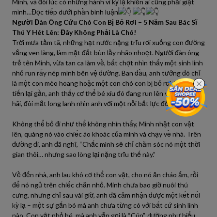
Minh, và đôi lúc có những hành vi kỳ lạ khiến ai cũng phải giật
mình…Đọc tiếp dưới phần bình luận
Người Đàn Ông Cứu Chó Con Bị Bỏ Rơi – 5 Năm Sau Bác Sĩ
Thú Y Hét Lên: Đây Không Phải Là Chó!
Trời mưa tầm tã, những hạt nước nặng trĩu rơi xuống con đường
vắng ven làng, làm mặt đất bùn lầy nhão nhoẹt. Người đàn ông
trẻ tên Minh, vừa tan ca làm về, bất chợt nhìn thấy một sinh linh
nhỏ run rẩy nép mình bên vệ đường. Ban đầu, anh tưởng đó chỉ
là một con mèo hoang hoặc một con chó con bị bỏ rơi. Nhưng khi
tiến lại gần, anh thấy cơ thể bé xíu đó đang run lên vì lạnh và sợ
hãi, đôi mắt long lanh nhìn anh với một nỗi bất lực đến thắt lòng
Không thể bỏ đi như thể không nhìn thấy, Minh nhặt con vật
lên, quàng nó vào chiếc áo khoác của mình và chạy về nhà. Trên
đường đi, anh đã nghĩ, “Chắc mình sẽ chỉ chăm sóc nó một thời
gian thôi… nhưng sao lòng lại nặng trĩu thế này.”
Về đến nhà, anh lau khô cơ thể con vật, cho nó ăn cháo ấm, rồi
để nó ngủ trên chiếc chăn nhỏ. Minh chưa bao giờ nuôi thú
cưng, nhưng chỉ sau vài giờ, anh đã cảm nhận được một kết nối
kỳ lạ – một sự gắn bó mà anh chưa từng có với bất cứ sinh linh
nào. Con vật nhỏ bé, mà anh vẫn gọi là “Cún”, dường như hiểu