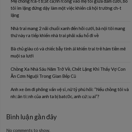
Mẹ chồng h:ấ-t b;át ca;nh n:óng vào mẹ tôi giữa đám cưới, bố
tôi im lặng đứng dậy làm một việc khiến cả hội trường ch-t
lặng
Nhà trai mang 2 nải chuối xanh đến hỏi cưới, bà nội tôi mang
thứ này ra tiếp khiến nhà trai phải xấu hổ đi về
Bà chủ giàu có và chiếc bẫy tình ái khiến trai trẻ hám tiền mê
muội sa lưới
Chồng Xa Nhà Sáu Năm Trở Về, Chết Lặng Khi Thấy Vợ Con
Ăn Cơm Nguội Trong Gian Bếp Cũ
Anh xe ôm đi phỏng vấn vệ sĩ, nữ tỷ phú hỏi: “Nếu chồng tôi và
nh::ân tì::nh của anh ta bị batc0c, anh cứ::u ai”?
Bình luận gần đây
No comments to show.