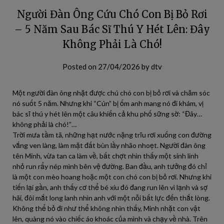
Người Đàn Ông Cứu Chó Con Bị Bỏ Rơi
– 5 Năm Sau Bác Sĩ Thú Y Hét Lên: Đây
Không Phải Là Chó!
Posted on
27/04/2026
by
dtv
Một người đàn ông nhặt được chú chó con bị bỏ rơi và chăm sóc
nó suốt 5 năm. Nhưng khi “Cún” bị ốm anh mang nó đi khám, vị
bác sĩ thú y hét lên một câu khiến cả khu phố sững sờ: “Đây…
không phải là chó!”…
Trời mưa tầm tã, những hạt nước nặng trĩu rơi xuống con đường
vắng ven làng, làm mặt đất bùn lầy nhão nhoẹt. Người đàn ông
tên Minh, vừa tan ca làm về, bất chợt nhìn thấy một sinh linh
nhỏ run rẩy nép mình bên vệ đường. Ban đầu, anh tưởng đó chỉ
là một con mèo hoang hoặc một con chó con bị bỏ rơi. Nhưng khi
tiến lại gần, anh thấy cơ thể bé xíu đó đang run lên vì lạnh và sợ
hãi, đôi mắt long lanh nhìn anh với một nỗi bất lực đến thắt lòng.
Không thể bỏ đi như thể không nhìn thấy, Minh nhặt con vật
lên, quàng nó vào chiếc áo khoác của mình và chạy về nhà. Trên