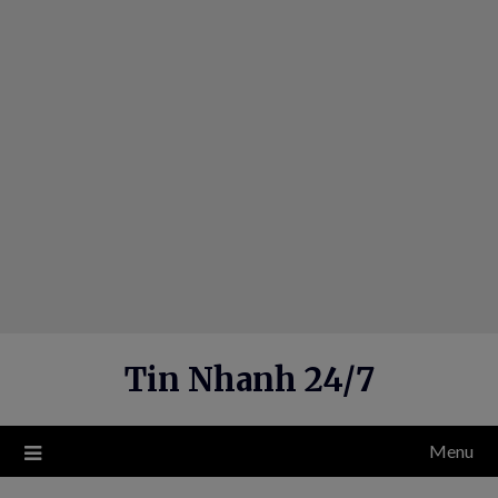
Skip
to
content
Tin Nhanh 24/7
Menu