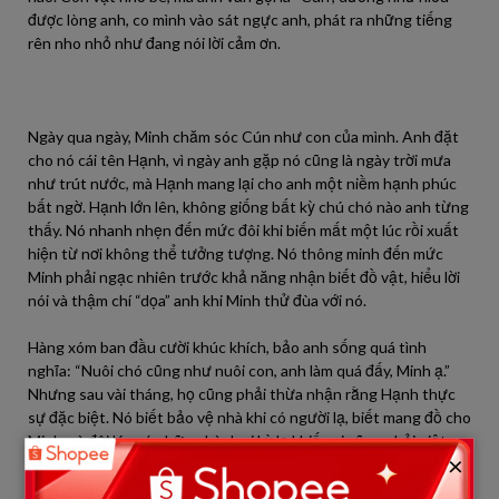
được lòng anh, co mình vào sát ngực anh, phát ra những tiếng
rên nho nhỏ như đang nói lời cảm ơn.
Ngày qua ngày, Minh chăm sóc Cún như con của mình. Anh đặt
cho nó cái tên Hạnh, vì ngày anh gặp nó cũng là ngày trời mưa
như trút nước, mà Hạnh mang lại cho anh một niềm hạnh phúc
bất ngờ. Hạnh lớn lên, không giống bất kỳ chú chó nào anh từng
thấy. Nó nhanh nhẹn đến mức đôi khi biến mất một lúc rồi xuất
hiện từ nơi không thể tưởng tượng. Nó thông minh đến mức
Minh phải ngạc nhiên trước khả năng nhận biết đồ vật, hiểu lời
nói và thậm chí “dọa” anh khi Minh thử đùa với nó.
Hàng xóm ban đầu cười khúc khích, bảo anh sống quá tình
nghĩa: “Nuôi chó cũng như nuôi con, anh làm quá đấy, Minh ạ.”
Nhưng sau vài tháng, họ cũng phải thừa nhận rằng Hạnh thực
sự đặc biệt. Nó biết bảo vệ nhà khi có người lạ, biết mang đồ cho
Minh, và đôi lúc có những hành vi kỳ lạ khiến ai cũng phải giật
×
mình.