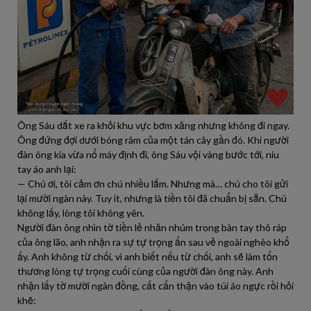
Ông Sáu dắt xe ra khỏi khu vực bơm xăng nhưng không đi ngay.
Ông đứng đợi dưới bóng râm của một tán cây gần đó. Khi người
đàn ông kia vừa nổ máy định đi, ông Sáu vội vàng bước tới, níu
tay áo anh lại:
— Chú ơi, tôi cảm ơn chú nhiều lắm. Nhưng mà… chú cho tôi gửi
lại mười ngàn này. Tuy ít, nhưng là tiền tôi đã chuẩn bị sẵn. Chú
không lấy, lòng tôi không yên.
Người đàn ông nhìn tờ tiền lẻ nhăn nhúm trong bàn tay thô ráp
của ông lão, anh nhận ra sự tự trọng ẩn sau vẻ ngoài nghèo khổ
ấy. Anh không từ chối, vì anh biết nếu từ chối, anh sẽ làm tổn
thương lòng tự trọng cuối cùng của người đàn ông này. Anh
nhận lấy tờ mười ngàn đồng, cất cẩn thận vào túi áo ngực rồi hỏi
khẽ: