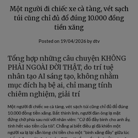
Một người đi chiếc xe cà tàng, vét sạch
túi cũng chỉ đủ đổ đúng 10.000 đồng
tiền xăng
Posted on
19/04/2026
by
dtv
Tổng hợp những câu chuyện KHÔNG
PHẢI NGOÀI ĐỜI THẬT, do trí tuệ
nhân tạo AI sáng tạo, không nhằm
mục đích hạ bệ ai, chỉ mang tính
chiêm nghiệm, giải trí
Một người đi chiếc xe cà tàng, vét sạch túi cũng chỉ đủ đổ đúng
10.000 đồng tiền xăng. Bất thình lình, người đàn ông lạ mặt
đứng chờ phía sau nói với nhân viên: “Cứ đổ đầy bình cho anh ấy,
tính hết vào tiền của tôi”. Chẳng ai biết điều gì đã khiến một
người xa lạ lại sẵn lòng chi tiền cho một “bình xăng đầy” giữa lúc