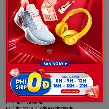
Đến lượt mình, ông Sáu lúng túng rút từ túi quần ra mấy tờ tiền
lẻ nhăm nhúm, vuốt đi vuốt lại cho phẳng phiu rồi lí nhí bảo cô
nhân viên:
— Cho tôi… mười ngàn tiền xăng thôi cô ạ.
Cô nhân viên nhìn ông, khẽ thở dài. Mười ngàn đồng thời buổi
này chỉ đủ cho kim xăng nhích lên một chút, chưa kịp làm mát
bình xăng khô khốc giữa cái nóng gần 40 độ. Phía sau, tiếng còi
xe bắt đầu thúc giục, vài người cau có vì sự chậm chạp của
người đàn ông khắc khổ. Ông Sáu cúi đầu, bàn tay run run mở
nắp bình xăng rỉ sét, khuôn mặt hằn học những nếp nhăn của
sự lo toan và cái nghèo bám đuổi.
Bỗng nhiên, một bàn tay rắn rỏi đặt nhẹ lên vai ông. Một người
đàn ông trung niên, ăn mặc chỉnh tề nhưng giản dị, đi chiếc xe
tay ga bóng loáng vừa trờ tới. Anh mỉm cười với cô nhân viên rồi
nói dõng dạc:
— Cô ơi, cứ đổ đầy bình cho chú này đi. Bao nhiêu tiền cứ tính
hết vào phần của tôi.
Ông Sáu giật mình, đôi mắt đục mờ ngơ ngác nhìn người lạ. Ông
xua tay cuống quýt, giọng run bần bật:
— Kìa chú, không được đâu… tôi chỉ có mười ngàn thôi. Chú làm
thế tôi biết lấy gì mà trả?
Người đàn ông kia khẽ cười, ánh mắt hiền từ: