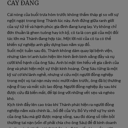
CAY ĐẮNG
Cái nóng của buổi trưa hôm trước không thấm tháp gì so với sự
ngột ngạt trong lòng Thành lúc này. Anh đứng giữa ranh giới
của sự tử tế và hạnh phúc gia đình đang lung lay. Vy không chỉ
đơn thuần là ghen tuông hay ích kỷ, cô ta là con gái của một đối
tác lớn mà Thành đang hợp tác. Một lời nói của cô ta có thể
khiến sự nghiệp anh gầy dựng bao năm sụp đổ.
Suốt một tuần sau đó, Thành không dám quay lại bệnh viện,
nhưng tâm trí anh luôn hiện lên hình ảnh bình xăng đầy và nụ
cười khổ hạnh của ông Sáu. Anh bí mật tìm hiểu về gia cảnh của
ông và phát hiện một sự thật kinh hoàng. Ông Sáu từng là một
kỹ sư cơ khí lành nghề, nhưng vì cứu một người đồng nghiệp
trong một vụ tai nạn máy móc mười năm trước, ông đã bị thương
nặng ở tay và mất sức lao động. Người đồng nghiệp ấy sau khi
được cứu đã biến mất, để lại ông với những vết sẹo và nghèo
khó.
Kịch tính đẩy lên cao trào khi Thành phát hiện ra người đồng
nghiệp năm xưa chính là… bố đẻ của Vy. Bố Vy nhờ sự hy sinh
của ông Sáu mà giữ được mạng sống, sau đó dùng số tiền bồi
thường tai nạn (vốn dĩ phải chia cho ông Sáu) để đi kinh doanh