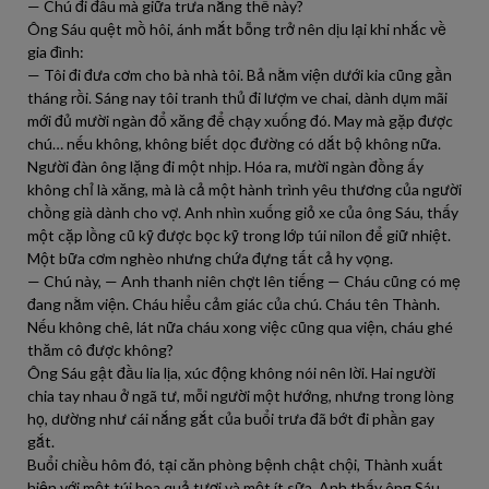
— Chú đi đâu mà giữa trưa nắng thế này?
Ông Sáu quệt mồ hôi, ánh mắt bỗng trở nên dịu lại khi nhắc về
gia đình:
— Tôi đi đưa cơm cho bà nhà tôi. Bả nằm viện dưới kia cũng gần
tháng rồi. Sáng nay tôi tranh thủ đi lượm ve chai, dành dụm mãi
mới đủ mười ngàn đổ xăng để chạy xuống đó. May mà gặp được
chú… nếu không, không biết dọc đường có dắt bộ không nữa.
Người đàn ông lặng đi một nhịp. Hóa ra, mười ngàn đồng ấy
không chỉ là xăng, mà là cả một hành trình yêu thương của người
chồng già dành cho vợ. Anh nhìn xuống giỏ xe của ông Sáu, thấy
một cặp lồng cũ kỹ được bọc kỹ trong lớp túi nilon để giữ nhiệt.
Một bữa cơm nghèo nhưng chứa đựng tất cả hy vọng.
— Chú này, — Anh thanh niên chợt lên tiếng — Cháu cũng có mẹ
đang nằm viện. Cháu hiểu cảm giác của chú. Cháu tên Thành.
Nếu không chê, lát nữa cháu xong việc cũng qua viện, cháu ghé
thăm cô được không?
Ông Sáu gật đầu lia lịa, xúc động không nói nên lời. Hai người
chia tay nhau ở ngã tư, mỗi người một hướng, nhưng trong lòng
họ, dường như cái nắng gắt của buổi trưa đã bớt đi phần gay
gắt.
Buổi chiều hôm đó, tại căn phòng bệnh chật chội, Thành xuất
hiện với một túi hoa quả tươi và một ít sữa. Anh thấy ông Sáu