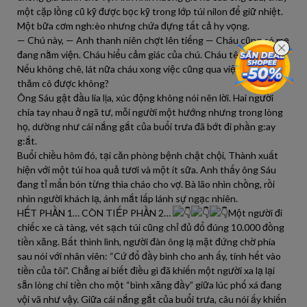
một cặp lồng cũ kỹ được bọc kỹ trong lớp túi nilon để giữ nhiệt.
Một bữa cơm ngh:èo nhưng chứa đựng tất cả hy vọng.
— Chú này, — Anh thanh niên chợt lên tiếng — Cháu cũng có mẹ
đang nằm viện. Cháu hiểu cảm giác của chú. Cháu tên Thành.
Nếu không chê, lát nữa cháu xong việc cũng qua viện, cháu ghé
thăm cô được không?
Ông Sáu gật đầu lia lịa, xúc động không nói nên lời. Hai người
chia tay nhau ở ngã tư, mỗi người một hướng nhưng trong lòng
họ, dường như cái nắng gắt của buổi trưa đã bớt đi phần g:ay
g:ắt.
Buổi chiều hôm đó, tại căn phòng bệnh chật chội, Thành xuất
hiện với một túi hoa quả tươi và một ít sữa. Anh thấy ông Sáu
đang tỉ mẩn bón từng thìa cháo cho vợ. Bà lão nhìn chồng, rồi
nhìn người khách lạ, ánh mắt lấp lánh sự ngạc nhiên.
HẾT PHẦN 1… CÒN TIẾP PHẦN 2…
Một người đi
chiếc xe cà tàng, vét sạch túi cũng chỉ đủ đổ đúng 10.000 đồng
tiền xăng. Bất thình lình, người đàn ông lạ mặt đứng chờ phía
sau nói với nhân viên: “Cứ đổ đầy bình cho anh ấy, tính hết vào
tiền của tôi”. Chẳng ai biết điều gì đã khiến một người xa lạ lại
sẵn lòng chi tiền cho một “bình xăng đầy” giữa lúc phố xá đang
vội vã như vậy. Giữa cái nắng gắt của buổi trưa, câu nói ấy khiến