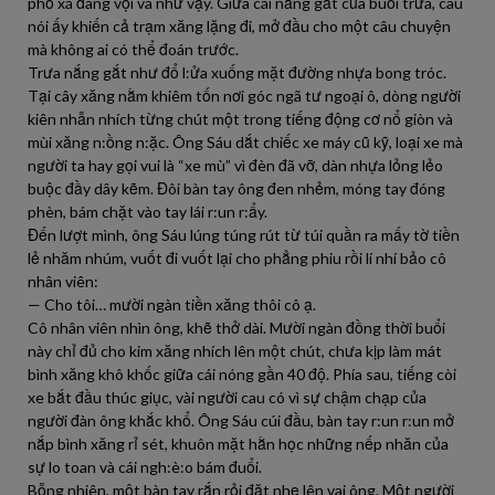
phố xá đang vội vã như vậy. Giữa cái nắng gắt của buổi trưa, câu
nói ấy khiến cả trạm xăng lặng đi, mở đầu cho một câu chuyện
mà không ai có thể đoán trước.
Trưa nắng gắt như đổ l:ửa xuống mặt đường nhựa bong tróc.
Tại cây xăng nằm khiêm tốn nơi góc ngã tư ngoại ô, dòng người
kiên nhẫn nhích từng chút một trong tiếng động cơ nổ giòn và
mùi xăng n:ồng n:ặc. Ông Sáu dắt chiếc xe máy cũ kỹ, loại xe mà
người ta hay gọi vui là “xe mù” vì đèn đã vỡ, dàn nhựa lỏng lẻo
buộc đầy dây kẽm. Đôi bàn tay ông đen nhẻm, móng tay đóng
phèn, bám chặt vào tay lái r:un r:ẩy.
Đến lượt mình, ông Sáu lúng túng rút từ túi quần ra mấy tờ tiền
lẻ nhăm nhúm, vuốt đi vuốt lại cho phẳng phiu rồi lí nhí bảo cô
nhân viên:
— Cho tôi… mười ngàn tiền xăng thôi cô ạ.
Cô nhân viên nhìn ông, khẽ thở dài. Mười ngàn đồng thời buổi
này chỉ đủ cho kim xăng nhích lên một chút, chưa kịp làm mát
bình xăng khô khốc giữa cái nóng gần 40 độ. Phía sau, tiếng còi
xe bắt đầu thúc giục, vài người cau có vì sự chậm chạp của
người đàn ông khắc khổ. Ông Sáu cúi đầu, bàn tay r:un r:un mở
nắp bình xăng rỉ sét, khuôn mặt hằn học những nếp nhăn của
sự lo toan và cái ngh:è:o bám đuổi.
Bỗng nhiên, một bàn tay rắn rỏi đặt nhẹ lên vai ông. Một người