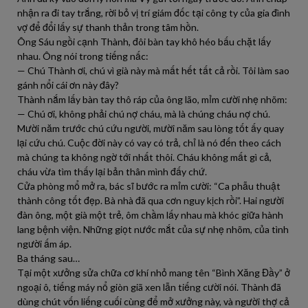
nhận ra đi tay trắng, rời bỏ vị trí giám đốc tại công ty của gia đình
vợ để đổi lấy sự thanh thản trong tâm hồn.
Ông Sáu ngồi cạnh Thành, đôi bàn tay khô héo bấu chặt lấy
nhau. Ông nói trong tiếng nấc:
— Chú Thành ơi, chú vì già này mà mất hết tất cả rồi. Tôi làm sao
gánh nổi cái ơn này đây?
Thành nắm lấy bàn tay thô ráp của ông lão, mỉm cười nhẹ nhõm:
— Chú ơi, không phải chú nợ cháu, mà là chúng cháu nợ chú.
Mười năm trước chú cứu người, mười năm sau lòng tốt ấy quay
lại cứu chú. Cuộc đời này có vay có trả, chỉ là nó đến theo cách
mà chúng ta không ngờ tới nhất thôi. Cháu không mất gì cả,
cháu vừa tìm thấy lại bản thân mình đấy chứ.
Cửa phòng mổ mở ra, bác sĩ bước ra mỉm cười: “Ca phẫu thuật
thành công tốt đẹp. Bà nhà đã qua cơn nguy kịch rồi”. Hai người
đàn ông, một già một trẻ, ôm chầm lấy nhau mà khóc giữa hành
lang bệnh viện. Những giọt nước mắt của sự nhẹ nhõm, của tình
người ấm áp.
Ba tháng sau…
Tại một xưởng sửa chữa cơ khí nhỏ mang tên “Bình Xăng Đầy” ở
ngoại ô, tiếng máy nổ giòn giã xen lẫn tiếng cười nói. Thành đã
dùng chút vốn liếng cuối cùng để mở xưởng này, và người thợ cả