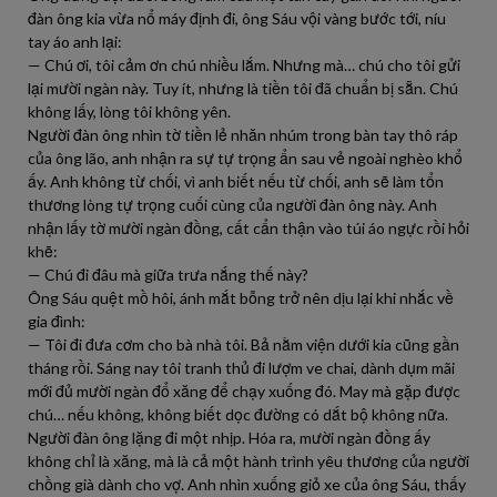
đàn ông kia vừa nổ máy định đi, ông Sáu vội vàng bước tới, níu
tay áo anh lại:
— Chú ơi, tôi cảm ơn chú nhiều lắm. Nhưng mà… chú cho tôi gửi
lại mười ngàn này. Tuy ít, nhưng là tiền tôi đã chuẩn bị sẵn. Chú
không lấy, lòng tôi không yên.
Người đàn ông nhìn tờ tiền lẻ nhăn nhúm trong bàn tay thô ráp
của ông lão, anh nhận ra sự tự trọng ẩn sau vẻ ngoài nghèo khổ
ấy. Anh không từ chối, vì anh biết nếu từ chối, anh sẽ làm tổn
thương lòng tự trọng cuối cùng của người đàn ông này. Anh
nhận lấy tờ mười ngàn đồng, cất cẩn thận vào túi áo ngực rồi hỏi
khẽ:
— Chú đi đâu mà giữa trưa nắng thế này?
Ông Sáu quệt mồ hôi, ánh mắt bỗng trở nên dịu lại khi nhắc về
gia đình:
— Tôi đi đưa cơm cho bà nhà tôi. Bả nằm viện dưới kia cũng gần
tháng rồi. Sáng nay tôi tranh thủ đi lượm ve chai, dành dụm mãi
mới đủ mười ngàn đổ xăng để chạy xuống đó. May mà gặp được
chú… nếu không, không biết dọc đường có dắt bộ không nữa.
Người đàn ông lặng đi một nhịp. Hóa ra, mười ngàn đồng ấy
không chỉ là xăng, mà là cả một hành trình yêu thương của người
chồng già dành cho vợ. Anh nhìn xuống giỏ xe của ông Sáu, thấy