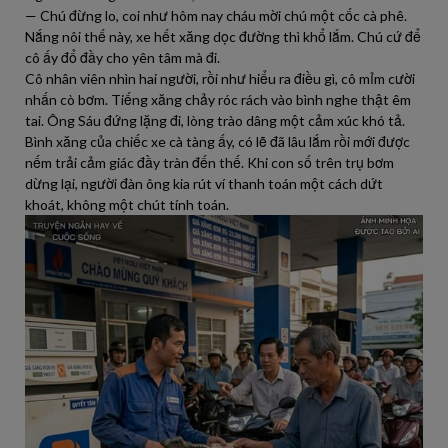
— Chú đừng lo, coi như hôm nay cháu mời chú một cốc cà phê.
Nắng nôi thế này, xe hết xăng dọc đường thì khổ lắm. Chú cứ để
cô ấy đổ đầy cho yên tâm mà đi.
Cô nhân viên nhìn hai người, rồi như hiểu ra điều gì, cô mỉm cười
nhấn cò bơm. Tiếng xăng chảy róc rách vào bình nghe thật êm
tai. Ông Sáu đứng lặng đi, lòng trào dâng một cảm xúc khó tả.
Bình xăng của chiếc xe cà tàng ấy, có lẽ đã lâu lắm rồi mới được
nếm trải cảm giác đầy tràn đến thế. Khi con số trên trụ bơm
dừng lại, người đàn ông kia rút ví thanh toán một cách dứt
khoát, không một chút tính toán.