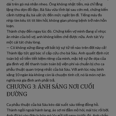
dài trên gò má nhăn nheo. Ông không nhặt tiền, mà chỉ lẳng
lặng thu dọn đồ đạc. Bà Sáu vừa tỉnh lại sau cơn mê, chứng kiến
cảnh tượng ấy, bà uất ức đến mức ngất lịm đi. Tiếng máy đo
nhịp tim kêu tít tít liên hồi, không gian phòng bệnh trở nên hỗn
loạn.
Thành chạy đến ngay lúc đó. Chứng kiến vợ mình đang sỉ nhục
ân nhân của bố vợ, anh không kiềm chế được nữa. Anh tát Vy
một cái tát cháy lòng.
— Cô không xứng đáng với bất kỳ sự tử tế nào trên đời này cả!
Thành lập tức gọi bác sĩ cấp cứu cho bà Sáu. Anh quyết định rút
toàn bộ số tiền tiết kiệm riêng của mình, mặc kệ sự đe dọa của
gia đình vợ, để thanh toán toàn bộ viện phí và chuẩn bị cho ca
phẫu thuật quan trọng nhất của bà Sáu. Với anh lúc này, bình
xăng 10 ngàn kia không còn là chuyện tình cờ, nó là món nợ ân
nghĩa mà gia đình anh phải trả.
CHƯƠNG 3: ÁNH SÁNG NƠI CUỐI
ĐƯỜNG
Ca phẫu thuật của bà Sáu kéo dài suốt sáu tiếng đồng hồ.
Thành ngồi ngoài hành lang, áo sơ mi đẫm mồ hôi, mái tóc rối bời.
Anh đã ký vào đơn ly hôn mà Vy gửi tới ngay trước đó. Anh chấp