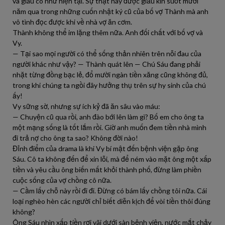
và giàu có như hiện tại. Sự thật này được giấu kín suốt mười
năm qua trong những cuốn nhật ký cũ của bố vợ Thành mà anh
vô tình đọc được khi về nhà vợ ăn cơm.
Thành không thể im lặng thêm nữa. Anh đối chất với bố vợ và
Vy.
— Tại sao mọi người có thể sống thản nhiên trên nỗi đau của
người khác như vậy? — Thành quát lên — Chú Sáu đang phải
nhặt từng đồng bạc lẻ, đổ mười ngàn tiền xăng cũng không đủ,
trong khi chúng ta ngồi đây hưởng thụ trên sự hy sinh của chú
ấy!
Vy sững sờ, nhưng sự ích kỷ đã ăn sâu vào máu:
— Chuyện cũ qua rồi, anh đào bới lên làm gì? Bố em cho ông ta
một mạng sống là tốt lắm rồi. Giờ anh muốn đem tiền nhà mình
đi trả nợ cho ông ta sao? Không đời nào!
Đỉnh điểm của drama là khi Vy bí mật đến bệnh viện gặp ông
Sáu. Cô ta không đến để xin lỗi, mà để ném vào mặt ông một xấp
tiền và yêu cầu ông biến mất khỏi thành phố, đừng làm phiền
cuộc sống của vợ chồng cô nữa.
— Cầm lấy chỗ này rồi đi đi. Đừng có bám lấy chồng tôi nữa. Cái
loại nghèo hèn các người chỉ biết diễn kịch để vòi tiền thôi đúng
không?
Ông Sáu nhìn xấp tiền rơi vãi dưới sàn bệnh viện, nước mắt chảy