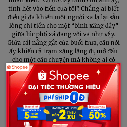
nhân viên: “Cứ đổ đầy bình cho anh ấy,
tính hết vào tiền của tôi”. Chẳng ai biết
điều gì đã khiến một người xa lạ lại sẵn
lòng chi tiền cho một “bình xăng đầy”
giữa lúc phố xá đang vội vã như vậy.
Giữa cái nắng gắt của buổi trưa, câu nói
ấy khiến cả trạm xăng lặng đi, mở đầu
cho một câu chuyện mà không ai có
thể đoán trước.
×
CHƯƠNG 1: NHỮNG MẢNH GHÉP NGẪU NHIÊN
Trưa nắng gắt như đổ lửa xuống mặt đường nhựa bong tróc.
Tại cây xăng nằm khiêm tốn nơi góc ngã tư ngoại ô, dòng người
kiên nhẫn nhích từng chút một trong tiếng động cơ nổ giòn và
mùi xăng nồng nặc. Ông Sáu dắt chiếc xe máy cũ kỹ, loại xe mà
người ta hay gọi vui là “xe mù” vì đèn đã vỡ, dàn nhựa lỏng lẻo
buộc đầy dây kẽm. Đôi bàn tay ông đen nhẻm, móng tay đóng
phèn, bám chặt vào tay lái run rẩy.