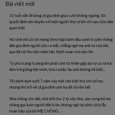
Bài viết mới
31 tuổi vẫn lẻ bóng, bị gia đình giục cưới không ngừng, tôi
quyết định nên duyên với một người thợ cơ khí chỉ sau nửa năm
quen biết
Nữ sinh mồ côi chỉ mang theo hộp bánh đậu xanh truyền thống
đến gia đình người yêu ra mắt, chẳng ngờ mẹ anh ta vừa liếc
qua đã vội thu dọn mâm tiệc thịnh soạn vừa dọn lên
Tỷ phú b;àng h;oàng khi phát cơm từ thiện gặp lại vợ cũ và hai
đứa trẻ giống hệt mình, hóa ra bấy lâu anh không hề biết…
Tôi dành dụm suốt 7 năm xây một căn biệt thự cho bố mẹ,
nhưng khi trở về cả gia đình anh họ đã chi/ếm hết
Nhà chồng cho đất, nhà đ/ẻ cho 2 tỷ xây nhà, xây xong bố mẹ
chồng gọi luôn người đến b/án, không ngờ lại dính cái b/ẫy
hoàn hảo của bố MẸ CHỒNG…