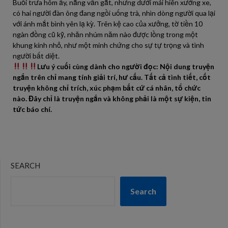
Buổi trưa hôm ấy, nắng vẫn gắt, nhưng dưới mái hiên xưởng xe,
có hai người đàn ông đang ngồi uống trà, nhìn dòng người qua lại
với ánh mắt bình yên lạ kỳ. Trên kệ cao của xưởng, tờ tiền 10
ngàn đồng cũ kỹ, nhăn nhúm năm nào được lồng trong một
khung kính nhỏ, như một minh chứng cho sự tự trọng và tình
người bất diệt.
Lưu ý cuối cùng dành cho người đọc: Nội dung truyện
ngắn trên chỉ mang tính giải trí, hư cấu. Tất cả tình tiết, cốt
truyện không chỉ trích, xúc phạm bất cứ cá nhân, tổ chức
nào. Đây chỉ là truyện ngắn và không phải là một sự kiện, tin
tức báo chí.
SEARCH
Search