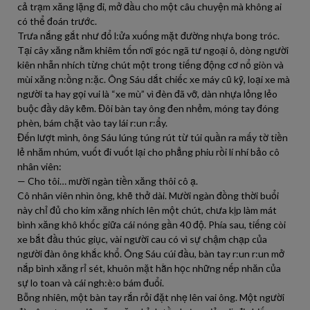
cả trạm xăng lặng đi, mở đầu cho một câu chuyện mà không ai
có thể đoán trước.
Trưa nắng gắt như đổ l:ửa xuống mặt đường nhựa bong tróc.
Tại cây xăng nằm khiêm tốn nơi góc ngã tư ngoại ô, dòng người
kiên nhẫn nhích từng chút một trong tiếng động cơ nổ giòn và
mùi xăng n:ồng n:ặc. Ông Sáu dắt chiếc xe máy cũ kỹ, loại xe mà
người ta hay gọi vui là “xe mù” vì đèn đã vỡ, dàn nhựa lỏng lẻo
buộc đầy dây kẽm. Đôi bàn tay ông đen nhẻm, móng tay đóng
phèn, bám chặt vào tay lái r:un r:ẩy.
Đến lượt mình, ông Sáu lúng túng rút từ túi quần ra mấy tờ tiền
lẻ nhăm nhúm, vuốt đi vuốt lại cho phẳng phiu rồi lí nhí bảo cô
nhân viên:
— Cho tôi… mười ngàn tiền xăng thôi cô ạ.
Cô nhân viên nhìn ông, khẽ thở dài. Mười ngàn đồng thời buổi
này chỉ đủ cho kim xăng nhích lên một chút, chưa kịp làm mát
bình xăng khô khốc giữa cái nóng gần 40 độ. Phía sau, tiếng còi
xe bắt đầu thúc giục, vài người cau có vì sự chậm chạp của
người đàn ông khắc khổ. Ông Sáu cúi đầu, bàn tay r:un r:un mở
nắp bình xăng rỉ sét, khuôn mặt hằn học những nếp nhăn của
sự lo toan và cái ngh:è:o bám đuổi.
Bỗng nhiên, một bàn tay rắn rỏi đặt nhẹ lên vai ông. Một người