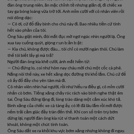
đàn ông trung niên, ăn mặc chỉnh tề nhưng giản dị, đi chiếc xe
tay ga bóng loáng vừa trờ tới. Anh mỉm cười với cô nhân viên rồi
nói dõng dạc:
— Cô ơi, cứ đổ đầy bình cho chú này đi. Bao nhiêu tiền cứ tính
hết vào phần của tôi.
Ông Sáu giật mình, đôi mắt đục mờ ngơ ngác nhìn người lạ. Ông
xua tay cuống quýt, giọng r:un b:ần b:ật:
— Kìa chú, không được đâu… tôi chỉ có mười ngàn thôi. Chú làm
thế tôi biết lấy gì mà trả?
Người đàn ông kia khẽ cười, ánh mắt hiền từ:
— Chú đừng lo, coi như hôm nay cháu mời chú một cốc cà phê.
Nắng nôi thế này, xe hết xăng dọc đường thì khổ lắm. Chú cứ để
cô ấy đổ đầy cho yên tâm mà đi.
Cô nhân viên nhìn hai người, rồi như hiểu ra điều gì, cô mỉm cười
nhấn cò bơm. Tiếng xăng chảy róc rách vào bình nghe thật êm
tai. Ông Sáu đứng lặng đi, lòng trào dâng một cảm xúc khó tả.
Bình xăng của chiếc xe cà tàng ấy, có lẽ đã lâu lắm rồi mới được
nếm trải cảm giác đầy tràn đến thế. Khi con số trên trụ bơm
dừng lại, người đàn ông kia rút ví thanh toán một cách dứt
khoát, không một chút tính toán.
Ông Sáu dắt xe ra khỏi khu vực bơm xăng nhưng không đi ngay.