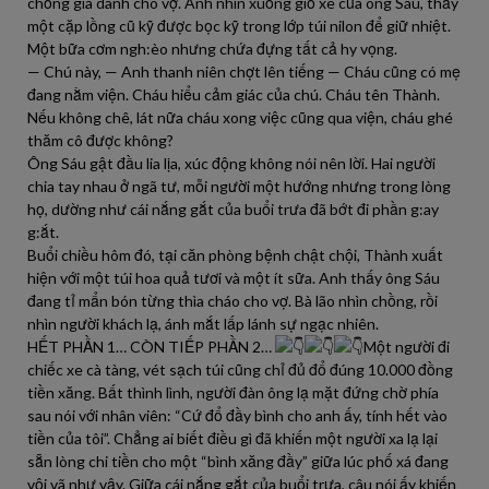
chồng già dành cho vợ. Anh nhìn xuống giỏ xe của ông Sáu, thấy
một cặp lồng cũ kỹ được bọc kỹ trong lớp túi nilon để giữ nhiệt.
Một bữa cơm ngh:èo nhưng chứa đựng tất cả hy vọng.
— Chú này, — Anh thanh niên chợt lên tiếng — Cháu cũng có mẹ
đang nằm viện. Cháu hiểu cảm giác của chú. Cháu tên Thành.
Nếu không chê, lát nữa cháu xong việc cũng qua viện, cháu ghé
thăm cô được không?
Ông Sáu gật đầu lia lịa, xúc động không nói nên lời. Hai người
chia tay nhau ở ngã tư, mỗi người một hướng nhưng trong lòng
họ, dường như cái nắng gắt của buổi trưa đã bớt đi phần g:ay
g:ắt.
Buổi chiều hôm đó, tại căn phòng bệnh chật chội, Thành xuất
hiện với một túi hoa quả tươi và một ít sữa. Anh thấy ông Sáu
đang tỉ mẩn bón từng thìa cháo cho vợ. Bà lão nhìn chồng, rồi
nhìn người khách lạ, ánh mắt lấp lánh sự ngạc nhiên.
HẾT PHẦN 1… CÒN TIẾP PHẦN 2…
Một người đi
chiếc xe cà tàng, vét sạch túi cũng chỉ đủ đổ đúng 10.000 đồng
tiền xăng. Bất thình lình, người đàn ông lạ mặt đứng chờ phía
sau nói với nhân viên: “Cứ đổ đầy bình cho anh ấy, tính hết vào
tiền của tôi”. Chẳng ai biết điều gì đã khiến một người xa lạ lại
sẵn lòng chi tiền cho một “bình xăng đầy” giữa lúc phố xá đang
vội vã như vậy. Giữa cái nắng gắt của buổi trưa, câu nói ấy khiến