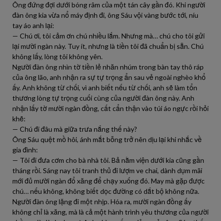
Ông đứng đợi dưới bóng râm của một tán cây gần đó. Khi người
đàn ông kia vừa nổ máy định đi, ông Sáu vội vàng bước tới, níu
tay áo anh lại:
— Chú ơi, tôi cảm ơn chú nhiều lắm. Nhưng mà… chú cho tôi gửi
lại mười ngàn này. Tuy ít, nhưng là tiền tôi đã chuẩn bị sẵn. Chú
không lấy, lòng tôi không yên.
Người đàn ông nhìn tờ tiền lẻ nhăn nhúm trong bàn tay thô ráp
của ông lão, anh nhận ra sự tự trọng ẩn sau vẻ ngoài nghèo khổ
ấy. Anh không từ chối, vì anh biết nếu từ chối, anh sẽ làm tổn
thương lòng tự trọng cuối cùng của người đàn ông này. Anh
nhận lấy tờ mười ngàn đồng, cất cẩn thận vào túi áo ngực rồi hỏi
khẽ:
— Chú đi đâu mà giữa trưa nắng thế này?
Ông Sáu quệt mồ hôi, ánh mắt bỗng trở nên dịu lại khi nhắc về
gia đình:
— Tôi đi đưa cơm cho bà nhà tôi. Bả nằm viện dưới kia cũng gần
tháng rồi. Sáng nay tôi tranh thủ đi lượm ve chai, dành dụm mãi
mới đủ mười ngàn đổ xăng để chạy xuống đó. May mà gặp được
chú… nếu không, không biết dọc đường có dắt bộ không nữa.
Người đàn ông lặng đi một nhịp. Hóa ra, mười ngàn đồng ấy
không chỉ là xăng, mà là cả một hành trình yêu thương của người