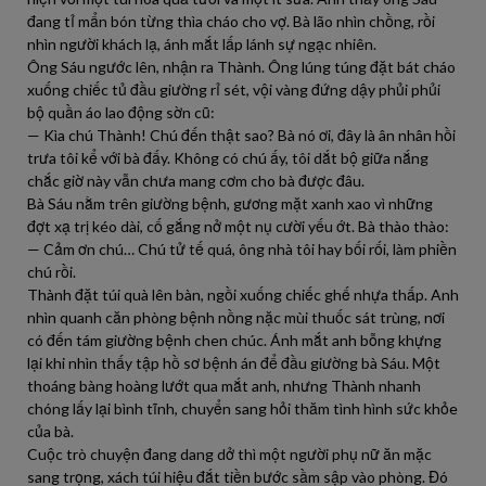
đang tỉ mẩn bón từng thìa cháo cho vợ. Bà lão nhìn chồng, rồi
nhìn người khách lạ, ánh mắt lấp lánh sự ngạc nhiên.
Ông Sáu ngước lên, nhận ra Thành. Ông lúng túng đặt bát cháo
xuống chiếc tủ đầu giường rỉ sét, vội vàng đứng dậy phủi phủi
bộ quần áo lao động sờn cũ:
— Kìa chú Thành! Chú đến thật sao? Bà nó ơi, đây là ân nhân hồi
trưa tôi kể với bà đấy. Không có chú ấy, tôi dắt bộ giữa nắng
chắc giờ này vẫn chưa mang cơm cho bà được đâu.
Bà Sáu nằm trên giường bệnh, gương mặt xanh xao vì những
đợt xạ trị kéo dài, cố gắng nở một nụ cười yếu ớt. Bà thào thào:
— Cảm ơn chú… Chú tử tế quá, ông nhà tôi hay bối rối, làm phiền
chú rồi.
Thành đặt túi quà lên bàn, ngồi xuống chiếc ghế nhựa thấp. Anh
nhìn quanh căn phòng bệnh nồng nặc mùi thuốc sát trùng, nơi
có đến tám giường bệnh chen chúc. Ánh mắt anh bỗng khựng
lại khi nhìn thấy tập hồ sơ bệnh án để đầu giường bà Sáu. Một
thoáng bàng hoàng lướt qua mắt anh, nhưng Thành nhanh
chóng lấy lại bình tĩnh, chuyển sang hỏi thăm tình hình sức khỏe
của bà.
Cuộc trò chuyện đang dang dở thì một người phụ nữ ăn mặc
sang trọng, xách túi hiệu đắt tiền bước sầm sập vào phòng. Đó