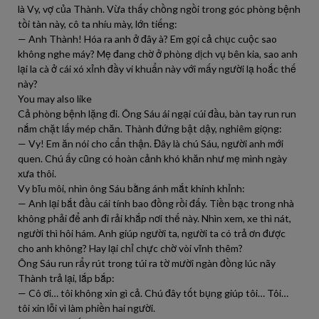
là Vy, vợ của Thành. Vừa thấy chồng ngồi trong góc phòng bệnh
tồi tàn này, cô ta nhíu mày, lớn tiếng:
— Anh Thành! Hóa ra anh ở đây à? Em gọi cả chục cuộc sao
không nghe máy? Mẹ đang chờ ở phòng dịch vụ bên kia, sao anh
lại la cà ở cái xó xỉnh đầy vi khuẩn này với mấy người lạ hoắc thế
này?
You may also like
Cả phòng bệnh lặng đi. Ông Sáu ái ngại cúi đầu, bàn tay run run
nắm chặt lấy mép chăn. Thành đứng bật dậy, nghiêm giọng:
— Vy! Em ăn nói cho cẩn thận. Đây là chú Sáu, người anh mới
quen. Chú ấy cũng có hoàn cảnh khó khăn như mẹ mình ngày
xưa thôi.
Vy bĩu môi, nhìn ông Sáu bằng ánh mắt khinh khỉnh:
— Anh lại bắt đầu cái tính bao đồng rồi đấy. Tiền bạc trong nhà
không phải để anh đi rải khắp nơi thế này. Nhìn xem, xe thì nát,
người thì hôi hám. Anh giúp người ta, người ta có trả ơn được
cho anh không? Hay lại chỉ chực chờ vòi vĩnh thêm?
Ông Sáu run rẩy rút trong túi ra tờ mười ngàn đồng lúc nãy
Thành trả lại, lắp bắp:
— Cô ơi… tôi không xin gì cả. Chú đây tốt bụng giúp tôi… Tôi…
tôi xin lỗi vì làm phiền hai người.