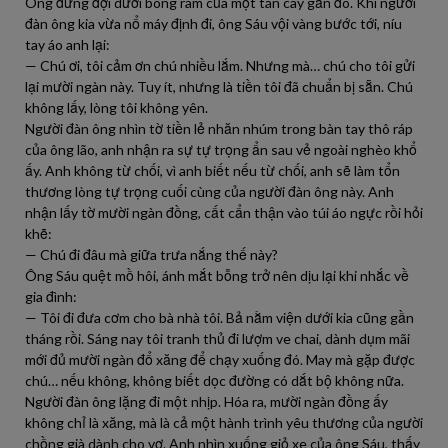
Ông đứng đợi dưới bóng râm của một tán cây gần đó. Khi người
đàn ông kia vừa nổ máy định đi, ông Sáu vội vàng bước tới, níu
tay áo anh lại:
— Chú ơi, tôi cảm ơn chú nhiều lắm. Nhưng mà… chú cho tôi gửi
lại mười ngàn này. Tuy ít, nhưng là tiền tôi đã chuẩn bị sẵn. Chú
không lấy, lòng tôi không yên.
Người đàn ông nhìn tờ tiền lẻ nhăn nhúm trong bàn tay thô ráp
của ông lão, anh nhận ra sự tự trọng ẩn sau vẻ ngoài nghèo khổ
ấy. Anh không từ chối, vì anh biết nếu từ chối, anh sẽ làm tổn
thương lòng tự trọng cuối cùng của người đàn ông này. Anh
nhận lấy tờ mười ngàn đồng, cất cẩn thận vào túi áo ngực rồi hỏi
khẽ:
— Chú đi đâu mà giữa trưa nắng thế này?
Ông Sáu quệt mồ hôi, ánh mắt bỗng trở nên dịu lại khi nhắc về
gia đình:
— Tôi đi đưa cơm cho bà nhà tôi. Bả nằm viện dưới kia cũng gần
tháng rồi. Sáng nay tôi tranh thủ đi lượm ve chai, dành dụm mãi
mới đủ mười ngàn đổ xăng để chạy xuống đó. May mà gặp được
chú… nếu không, không biết dọc đường có dắt bộ không nữa.
Người đàn ông lặng đi một nhịp. Hóa ra, mười ngàn đồng ấy
không chỉ là xăng, mà là cả một hành trình yêu thương của người
chồng già dành cho vợ. Anh nhìn xuống giỏ xe của ông Sáu, thấy