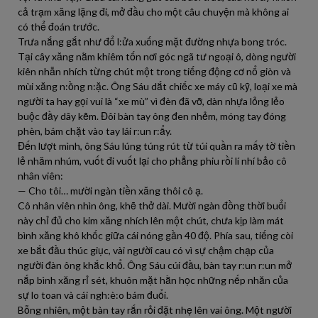
cả trạm xăng lặng đi, mở đầu cho một câu chuyện mà không ai
có thể đoán trước.
Trưa nắng gắt như đổ l:ửa xuống mặt đường nhựa bong tróc.
Tại cây xăng nằm khiêm tốn nơi góc ngã tư ngoại ô, dòng người
kiên nhẫn nhích từng chút một trong tiếng động cơ nổ giòn và
mùi xăng n:ồng n:ặc. Ông Sáu dắt chiếc xe máy cũ kỹ, loại xe mà
người ta hay gọi vui là “xe mù” vì đèn đã vỡ, dàn nhựa lỏng lẻo
buộc đầy dây kẽm. Đôi bàn tay ông đen nhẻm, móng tay đóng
phèn, bám chặt vào tay lái r:un r:ẩy.
Đến lượt mình, ông Sáu lúng túng rút từ túi quần ra mấy tờ tiền
lẻ nhăm nhúm, vuốt đi vuốt lại cho phẳng phiu rồi lí nhí bảo cô
nhân viên:
— Cho tôi… mười ngàn tiền xăng thôi cô ạ.
Cô nhân viên nhìn ông, khẽ thở dài. Mười ngàn đồng thời buổi
này chỉ đủ cho kim xăng nhích lên một chút, chưa kịp làm mát
bình xăng khô khốc giữa cái nóng gần 40 độ. Phía sau, tiếng còi
xe bắt đầu thúc giục, vài người cau có vì sự chậm chạp của
người đàn ông khắc khổ. Ông Sáu cúi đầu, bàn tay r:un r:un mở
nắp bình xăng rỉ sét, khuôn mặt hằn học những nếp nhăn của
sự lo toan và cái ngh:è:o bám đuổi.
Bỗng nhiên, một bàn tay rắn rỏi đặt nhẹ lên vai ông. Một người