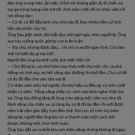
đàn ông trung niên, ăn mặc chỉnh tề nhưng giản dị, đi chiếc xe
tay ga bóng loáng vừa trờ tới. Anh mỉm cười với cô nhân viên rồi
nói dõng dạc:
— Cô ơi, cứ đổ đầy bình cho chú này đi. Bao nhiêu tiền cứ tính
hết vào phần của tôi.
Ông Sáu giật mình, đôi mắt đục mờ ngơ ngác nhìn người lạ. Ông
xua tay cuống quýt, giọng r:un b:ần b:ật:
— Kìa chú, không được đâu… tôi chỉ có mười ngàn thôi. Chú làm
thế tôi biết lấy gì mà trả?
Người đàn ông kia khẽ cười, ánh mắt hiền từ:
— Chú đừng lo, coi như hôm nay cháu mời chú một cốc cà phê.
Nắng nôi thế này, xe hết xăng dọc đường thì khổ lắm. Chú cứ để
cô ấy đổ đầy cho yên tâm mà đi.
Cô nhân viên nhìn hai người, rồi như hiểu ra điều gì, cô mỉm cười
nhấn cò bơm. Tiếng xăng chảy róc rách vào bình nghe thật êm
tai. Ông Sáu đứng lặng đi, lòng trào dâng một cảm xúc khó tả.
Bình xăng của chiếc xe cà tàng ấy, có lẽ đã lâu lắm rồi mới được
nếm trải cảm giác đầy tràn đến thế. Khi con số trên trụ bơm
dừng lại, người đàn ông kia rút ví thanh toán một cách dứt
khoát, không một chút tính toán.
Ông Sáu dắt xe ra khỏi khu vực bơm xăng nhưng không đi ngay.