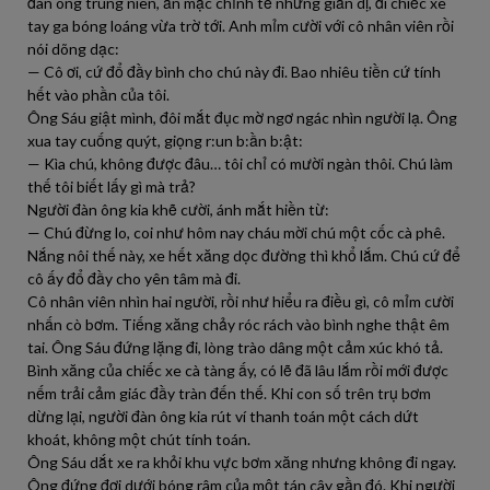
đàn ông trung niên, ăn mặc chỉnh tề nhưng giản dị, đi chiếc xe
tay ga bóng loáng vừa trờ tới. Anh mỉm cười với cô nhân viên rồi
nói dõng dạc:
— Cô ơi, cứ đổ đầy bình cho chú này đi. Bao nhiêu tiền cứ tính
hết vào phần của tôi.
Ông Sáu giật mình, đôi mắt đục mờ ngơ ngác nhìn người lạ. Ông
xua tay cuống quýt, giọng r:un b:ần b:ật:
— Kìa chú, không được đâu… tôi chỉ có mười ngàn thôi. Chú làm
thế tôi biết lấy gì mà trả?
Người đàn ông kia khẽ cười, ánh mắt hiền từ:
— Chú đừng lo, coi như hôm nay cháu mời chú một cốc cà phê.
Nắng nôi thế này, xe hết xăng dọc đường thì khổ lắm. Chú cứ để
cô ấy đổ đầy cho yên tâm mà đi.
Cô nhân viên nhìn hai người, rồi như hiểu ra điều gì, cô mỉm cười
nhấn cò bơm. Tiếng xăng chảy róc rách vào bình nghe thật êm
tai. Ông Sáu đứng lặng đi, lòng trào dâng một cảm xúc khó tả.
Bình xăng của chiếc xe cà tàng ấy, có lẽ đã lâu lắm rồi mới được
nếm trải cảm giác đầy tràn đến thế. Khi con số trên trụ bơm
dừng lại, người đàn ông kia rút ví thanh toán một cách dứt
khoát, không một chút tính toán.
Ông Sáu dắt xe ra khỏi khu vực bơm xăng nhưng không đi ngay.
Ông đứng đợi dưới bóng râm của một tán cây gần đó. Khi người