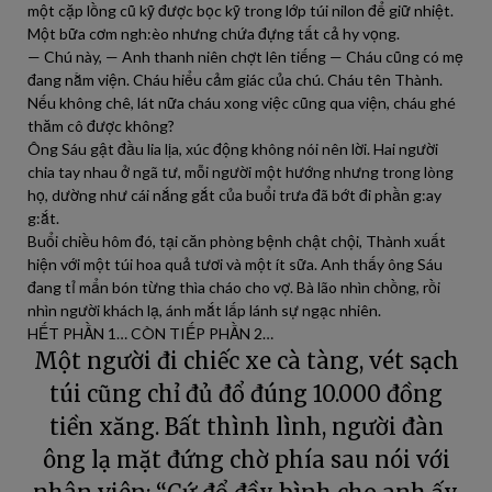
một cặp lồng cũ kỹ được bọc kỹ trong lớp túi nilon để giữ nhiệt.
Một bữa cơm ngh:èo nhưng chứa đựng tất cả hy vọng.
— Chú này, — Anh thanh niên chợt lên tiếng — Cháu cũng có mẹ
đang nằm viện. Cháu hiểu cảm giác của chú. Cháu tên Thành.
Nếu không chê, lát nữa cháu xong việc cũng qua viện, cháu ghé
thăm cô được không?
Ông Sáu gật đầu lia lịa, xúc động không nói nên lời. Hai người
chia tay nhau ở ngã tư, mỗi người một hướng nhưng trong lòng
họ, dường như cái nắng gắt của buổi trưa đã bớt đi phần g:ay
g:ắt.
Buổi chiều hôm đó, tại căn phòng bệnh chật chội, Thành xuất
hiện với một túi hoa quả tươi và một ít sữa. Anh thấy ông Sáu
đang tỉ mẩn bón từng thìa cháo cho vợ. Bà lão nhìn chồng, rồi
nhìn người khách lạ, ánh mắt lấp lánh sự ngạc nhiên.
HẾT PHẦN 1… CÒN TIẾP PHẦN 2…
Một người đi chiếc xe cà tàng, vét sạch
túi cũng chỉ đủ đổ đúng 10.000 đồng
tiền xăng. Bất thình lình, người đàn
ông lạ mặt đứng chờ phía sau nói với