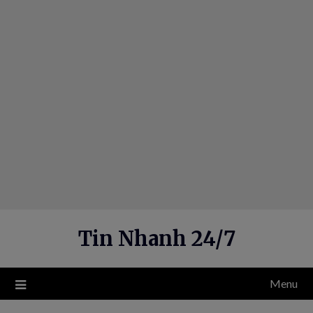
Skip
to
content
Tin Nhanh 24/7
Menu