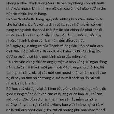
không ai khác chính là ông Sáu. Dù bàn tay không còn linh hoạt
như xưa, nhưng kinh nghiệm già dặn của ông đã giúp xưởng thu
hút rất nhiều khách hàng.
Bà Sáu đã khỏe lại, hàng ngày nấu những bữa cơm thơm phức
cho hai chú cháu. Vy và gia đình cô ta, sau những biến cố kiện
tụng trong kinh doanh vì thói làm ăn bất chính, đã phải bán đi
nhiều tài sản, nhưng họ vẫn chưa một lần tìm đến xin lỗi. Tuy
nhiên, Thành không còn bận tâm đến điều đó nữa.
Mỗi ngày, tại xưởng xe của Thành và ông Sáu luôn có một quy
định đặc biệt: Bất kỳ ai đi xe cũ, khó khăn mà lỡ hết xăng dọc
đường, xưởng sẽ tặng một bình xăng đầy miễn phí.
Câu chuyện về người đàn ông lạ mặt và bình xăng 10 ngàn đồng
năm xưa đã trở thành một giai thoại đẹp trong khu phố. Người
ta nhận ra rằng, giá trị của một con người không nằm ở chiếc xe
họ đi hay số tiền họ có trong ví, mà nằm ở cách họ đối xử với
nhau khi hoạn nạn.
Bài học quý giá đọng lại là: Lòng tốt giống như một hạt mầm, dù
gieo xuống mảnh đất khô cằn và bị lãng quên bao lâu, chỉ cần
một giọt nước của sự chân thành, nó sẽ nảy mầm và nở ra
những bông hoa rực rỡ nhất. Đừng bao giờ rẻ rúng sự tử tế, vì
đó là thứ duy nhất còn lại khi tất cả những phù hoa khác mất đi.