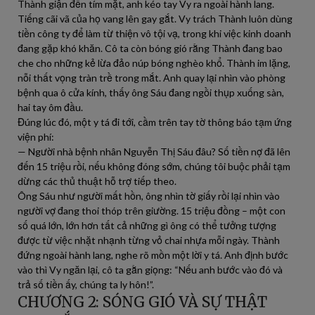
Thành giận đến tím mặt, anh kéo tay Vy ra ngoài hành lang.
Tiếng cãi vã của họ vang lên gay gắt. Vy trách Thành luôn dùng
tiền công ty để làm từ thiện vô tội vạ, trong khi việc kinh doanh
đang gặp khó khăn. Cô ta còn bóng gió rằng Thành đang bao
che cho những kẻ lừa đảo núp bóng nghèo khổ. Thành im lặng,
nỗi thất vọng tràn trề trong mắt. Anh quay lại nhìn vào phòng
bệnh qua ô cửa kính, thấy ông Sáu đang ngồi thụp xuống sàn,
hai tay ôm đầu.
Đúng lúc đó, một y tá đi tới, cầm trên tay tờ thông báo tạm ứng
viện phí:
— Người nhà bệnh nhân Nguyễn Thị Sáu đâu? Số tiền nợ đã lên
đến 15 triệu rồi, nếu không đóng sớm, chúng tôi buộc phải tạm
dừng các thủ thuật hỗ trợ tiếp theo.
Ông Sáu như người mất hồn, ông nhìn tờ giấy rồi lại nhìn vào
người vợ đang thoi thóp trên giường. 15 triệu đồng – một con
số quá lớn, lớn hơn tất cả những gì ông có thể tưởng tượng
được từ việc nhặt nhạnh từng vỏ chai nhựa mỗi ngày. Thành
đứng ngoài hành lang, nghe rõ mồn một lời y tá. Anh định bước
vào thì Vy ngăn lại, cô ta gằn giọng: “Nếu anh bước vào đó và
trả số tiền ấy, chúng ta ly hôn!”.
CHƯƠNG 2: SÓNG GIÓ VÀ SỰ THẬT