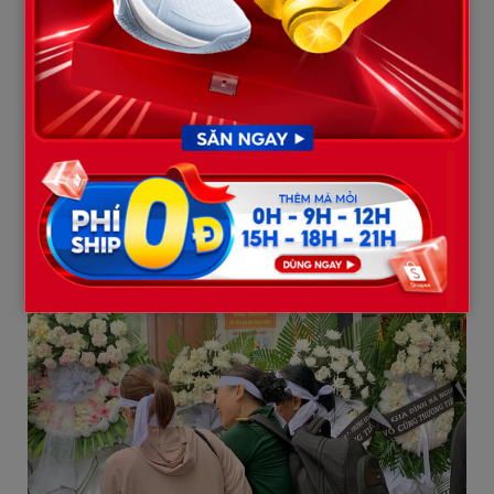
từng đồng hành cùng chương trình đã dừng lại thanh xuân ở
tuổi 28. Chúng tôi xin gửi lời chia buồn sâu sắc nhất tới gia đình,
đồng đội và những người thân của đồng chí! Nụ cười hiền toả
nắng của đồng chí sẽ là ký ức đẹp còn mãi trong lòng khán giả,
chàng trai tốt bụng, nhiệt tình, luôn quan tâm và giúp đỡ đồng
đội sẽ ở mãi trong trái tim anh chị em ekip Sao Nhập Ngũ. Xin
được nghiêng mình tiễn biệt đồng chí!”.