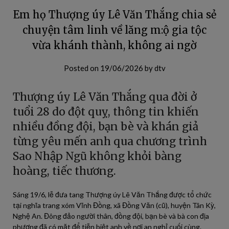
Em họ Thượng úy Lê Văn Thắng chia sẻ
chuyện tâm linh về lăng m:ộ gia tộc
vừa khánh thành, không ai ngờ
Posted on
19/06/2026
by
dtv
Thượng úy Lê Văn Thắng qua đời ở
tuổi 28 do đột quỵ, thông tin khiến
nhiều đồng đội, bạn bè và khán giả
từng yêu mến anh qua chương trình
Sao Nhập Ngũ không khỏi bàng
hoàng, tiếc thương.
Sáng 19/6, lễ đưa tang Thượng úy Lê Văn Thắng được tổ chức
tại nghĩa trang xóm Vĩnh Đồng, xã Đồng Văn (cũ), huyện Tân Kỳ,
Nghệ An. Đông đảo người thân, đồng đội, bạn bè và bà con địa
phương đã có mặt để tiễn biệt anh về nơi an nghỉ cuối cùng.