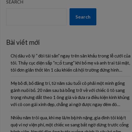
SEARCH
Search
Bài viết mới
Chị dâu vô lý ” đòi tài sản” ngay trên sân khấu trong lễ cưới của
tôi. Thấy cục diện sắp “n;;ổ t;ung” khi bố mẹ và anh trai tái mặt,
tôi đơn giản thốt lên 1 câu khiến cả hội trường đứng hình…
Mẹ bỏ đi, bố đãng trí, từ năm sáu tuổi cô phải một mình gống
gánh nuôi bố. 20 năm sau bà bỗng trở về với chiếc ô tô sang
trọng nhưng dắt theo 1 ông già và đưa ra điều kiện kinh khủng
với cô con gái xinh đẹp, chẳng ai ngờ được ngay đêm đó…
Nhiều năm trôi qua, khi mẹ lâ/m bệ/nh nặng, gia đình tôi kiệ/t
quệ vì nợ viện phí, một chiếc xe sang bất ngờ dừng trước cổng
bệnh viện. Người đàn ông bước xuống chính là cậu bé năm