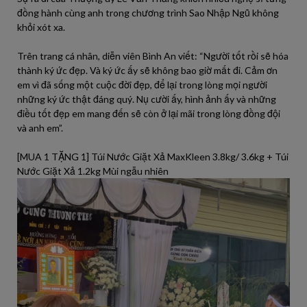
đồng hành cùng anh trong chương trình Sao Nhập Ngũ không
khỏi xót xa.
Trên trang cá nhân, diễn viên Bình An viết: “Người tốt rồi sẽ hóa
thành ký ức đẹp. Và ký ức ấy sẽ không bao giờ mất đi. Cảm ơn
em vì đã sống một cuộc đời đẹp, để lại trong lòng mọi người
những ký ức thật đáng quý. Nụ cười ấy, hình ảnh ấy và những
điều tốt đẹp em mang đến sẽ còn ở lại mãi trong lòng đồng đội
và anh em”.
[MUA 1 TẶNG 1] Túi Nước Giặt Xả MaxKleen 3.8kg/ 3.6kg + Túi
Nước Giặt Xả 1.2kg Mùi ngẫu nhiên