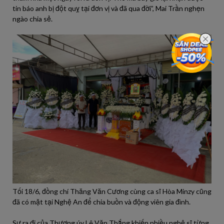
tin báo anh bị đột quỵ tại đơn vị và đã qua đời”, Mai Trần nghẹn
ngào chia sẻ.
Tối 18/6, đồng chí Thăng Văn Cương cùng ca sĩ Hòa Minzy cũng
đã có mặt tại Nghệ An để chia buồn và động viên gia đình.
Sự ra đi của Thượng úy Lê Văn Thắng khiến nhiều nghệ sĩ từng