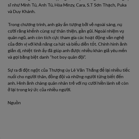
sĩ như Minh Tú, Anh Tú, Hòa Minzy, Cara, S.T Sơn Thạch, Puka
và Duy Khánh.
Trong chương trình, anh gây ấn tượng bởi vẻ ngoài sáng, nụ
cười răng khểnh cùng sự thân thiện, gần gũi. Ngoài nhiệm vụ
quân ngũ, anh còn tích cực tham gia các hoạt động văn nghệ
của đơn vị với khả năng ca hát và biểu diễn tốt. Chính hình ảnh
giản dị, nhiệt tình ấy đã giúp anh được nhiều khán giả yêu mến
và gọi bằng biệt danh “hot boy quân đội”.
Sự ra đi đột ngột của Thượng úy Lê Văn Thắng để lại nhiều tiếc
nuối cho người thân, đồng đội và những người từng biết đến
anh. Hình ảnh chàng quân nhân trẻ với nụ cười hiền lành sẽ còn
ở lại trong ký ức của nhiều người.
Nguồn