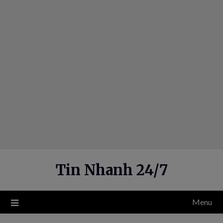
Skip
to
content
Tin Nhanh 24/7
Menu