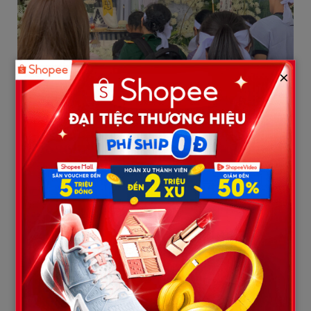
×
Fanpage chương trình Sao Nhập Ngũ cũng đăng tải lời tiễn biệt
đầy xúc động: “Có những cuộc gặp gỡ tuy ngắn ngủi nhưng sẽ
ở lại rất lâu với vô vàn ký ức. Đại gia đình Sao Nhập Ngũ vô cùng
thương tiếc và đau xót khi nhận tin đồng chí Lê Văn Thắng