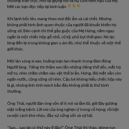
thường trằn trọc, nhớ lại giọng nói và nụ cười hiền hậu của mẹ.
Mời các bạn đọc tiếp lại bình luận
Khí lạnh bốc lên, mang theo mùi đất ẩm và cái chết. Nhưng
không phải hình ảnh quen thuộc của người đã khuất khiến họ
sững sờ. Bên cạnh thi thể gầy guộc của Mẹ Hưng, nằm ngay
ngắn là một chiếc hộp gỗ nhỏ, cũ kỹ, phủ bụi thời gian. Nó lạc
lõng đến lạ trong không gian u ám đó, như thể thuộc về một thế
giới khác.
Một làn sóng xì xào, hoảng loạn lan nhanh trong đám đông
Người làng. Tiếng thì thầm xen lẫn những tiếng thở dốc, mắt họ
mở to, nhìn chằm chằm vào vật thể bí ẩn. Hưng, đôi mắt vẫn còn
ngấn nước, cũng sững sờ nhìn. Cậu bé không hiểu chiếc hộp này
là gì, nhưng linh tính mách bảo đây không phải là thứ bình
thường.
Ông Thái, người đàn ông vốn dĩ ít nói và lầm lũi, giờ đây gương
mặt trắng bệch. Lời nói của ông nghẹn ứ trong cổ họng, rồi bật
ra một cách khó nhọc, đầy sự sửng sốt và sợ hãi.
“Sao… sao lại có thứ này ở đây?” Ông Thái thì thào, giọng run