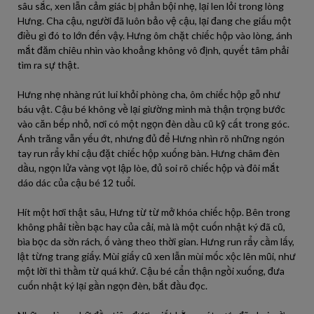
sâu sắc, xen lẫn cảm giác bị phản bội nhẹ, lại len lỏi trong lòng
Hưng. Cha cậu, người đã luôn bảo vệ cậu, lại đang che giấu một
điều gì đó to lớn đến vậy. Hưng ôm chặt chiếc hộp vào lòng, ánh
mắt đăm chiêu nhìn vào khoảng không vô định, quyết tâm phải
tìm ra sự thật.
Hưng nhẹ nhàng rút lui khỏi phòng cha, ôm chiếc hộp gỗ như
báu vật. Cậu bé không về lại giường mình mà thận trọng bước
vào căn bếp nhỏ, nơi có một ngọn đèn dầu cũ kỹ cất trong góc.
Ánh trăng vẫn yếu ớt, nhưng đủ để Hưng nhìn rõ những ngón
tay run rẩy khi cậu đặt chiếc hộp xuống bàn. Hưng châm đèn
dầu, ngọn lửa vàng vọt lập lòe, đủ soi rõ chiếc hộp và đôi mắt
dáo dác của cậu bé 12 tuổi.
Hít một hơi thật sâu, Hưng từ từ mở khóa chiếc hộp. Bên trong
không phải tiền bạc hay của cải, mà là một cuốn nhật ký đã cũ,
bìa bọc da sờn rách, ố vàng theo thời gian. Hưng run rẩy cầm lấy,
lật từng trang giấy. Mùi giấy cũ xen lẫn mùi mốc xộc lên mũi, như
một lời thì thầm từ quá khứ. Cậu bé cẩn thận ngồi xuống, đưa
cuốn nhật ký lại gần ngọn đèn, bắt đầu đọc.