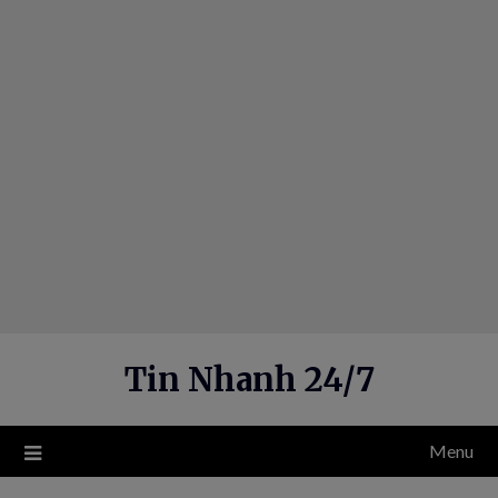
Skip
to
content
Tin Nhanh 24/7
Menu