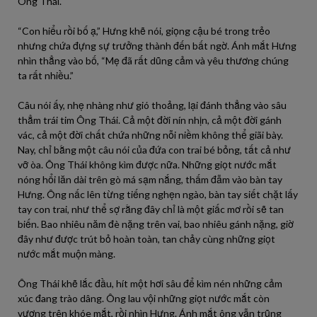
Ông Thái.
“Con hiểu rồi bố ạ,” Hưng khẽ nói, giọng cậu bé trong trẻo
nhưng chứa đựng sự trưởng thành đến bất ngờ. Ánh mắt Hưng
nhìn thẳng vào bố, “Mẹ đã rất dũng cảm và yêu thương chúng
ta rất nhiều.”
Câu nói ấy, nhẹ nhàng như gió thoảng, lại đánh thẳng vào sâu
thẳm trái tim Ông Thái. Cả một đời nín nhịn, cả một đời gánh
vác, cả một đời chất chứa những nỗi niềm không thể giãi bày.
Nay, chỉ bằng một câu nói của đứa con trai bé bỏng, tất cả như
vỡ òa. Ông Thái không kìm được nữa. Những giọt nước mắt
nóng hổi lăn dài trên gò má sạm nắng, thấm đẫm vào bàn tay
Hưng. Ông nấc lên từng tiếng nghẹn ngào, bàn tay siết chặt lấy
tay con trai, như thể sợ rằng đây chỉ là một giấc mơ rồi sẽ tan
biến. Bao nhiêu năm đè nặng trên vai, bao nhiêu gánh nặng, giờ
đây như được trút bỏ hoàn toàn, tan chảy cùng những giọt
nước mắt muộn màng.
Ông Thái khẽ lắc đầu, hít một hơi sâu để kìm nén những cảm
xúc đang trào dâng. Ông lau vội những giọt nước mắt còn
vương trên khóe mắt, rồi nhìn Hưng. Ánh mắt ông vẫn trũng