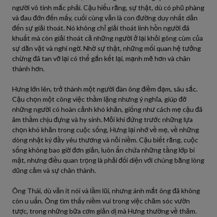
người vô tình mắc phải. Cậu hiểu rằng, sự thật, dù có phũ phàng
và đau đớn đến mấy, cuối cùng vẫn là con đường duy nhất dẫn
đến sự giải thoát. Nó không chỉ giải thoát linh hồn người đã
khuất mà còn giải thoát cả những người ở lại khỏi gông cùm của
sự dằn vặt và nghi ngờ. Nhờ sự thật, những mối quan hệ tưởng
chừng đã tan vỡ lại có thể gắn kết lại, mạnh mẽ hơn và chân
thành hơn.
Hưng lớn lên, trở thành một người đàn ông điềm đạm, sâu sắc.
Cậu chọn một công việc thầm lặng nhưng ý nghĩa, giúp đỡ
những người có hoàn cảnh khó khăn, giống như cách mẹ cậu đã
âm thầm chịu đựng và hy sinh. Mỗi khi đứng trước những lựa
chọn khó khăn trong cuộc sống, Hưng lại nhớ về mẹ, về những
dòng nhật ký đầy yêu thương và nỗi niềm. Cậu biết rằng, cuộc
sống không bao giờ đơn giản, luôn ẩn chứa những tầng lớp bí
mật, nhưng điều quan trọng là phải đối diện với chúng bằng lòng
dũng cảm và sự chân thành.
Ông Thái, dù vẫn ít nói và lầm lũi, nhưng ánh mắt ông đã không
còn u uẩn. Ông tìm thấy niềm vui trong việc chăm sóc vườn
tược, trong những bữa cơm giản dị mà Hưng thường về thăm.