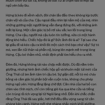
muốn chôn vùi tất cả, không để bất cứ ai chạm vào bí mật đã
ngủ yên bấy lâu.
Hưng bị kéo đi xềnh xệch, đôi chân lảo đảo theo không kịp bước
chân vội vã của cha. Cậu ngoái đầu nhìn lại nấm mộ của mẹ, nhìn
những gương mặt người làng vẫn đang đứng đó, với những ánh
mắt lạ lùng. Một cảm giác bị bỏ rơi sâu sắc len lỏi trong lòng
Hưng. Cha cậu, người mà cậu luôn tin tưởng, vừa có một hành
động khó hiểu. Chiếc hộp đó là gì? Bức ảnh đó là ai? Tại sao cha
lại giấu đi và kéo cậu ra khỏi đó một cách thô bạo như vậy? Sự tò
mò, xen lẫn tủi thân và phẫn nộ, bùng lên mạnh mẽ trong lòng
Hưng. Cậu bé thầm nhủ, nhất định phải tìm hiểu cho ra nhẽ.
Đêm đó, Hưng không tài nào chợp mắt được. Dù đã nằm trên
giường, nhưng hình ảnh chiếc hộp gỗ và khuôn mặt tái mét của
Ông Thái cứ ám ảnh tâm trí cậu bé. Sự giận dữ, nỗi tò mò cháy
bỏng và cảm giác bị phản bội vẫn cuộn trào, không cho phép
Hưng ngủ yên. Hưng lẳng lặng chờ đợi. Căn nhà của hai bố con
chìm vào tĩnh mịch, chỉ còn tiếng gió lùa qua khe cửa và tiếng
côn trùng rả rích vọng lại từ Ngôi làng nhỏ. Đến khi chắc chắn
rằng Ông Thái đã say giấc, hơi thở đều đều vọng sang từ căn
phòng bên cạnh, Hưng mới nhẹ nhàng nhấc mình khỏi giường.