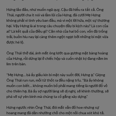
Hưng lảo đảo, như muốn ngã quỵ. Cậu đã hiểu ra tất cả. Ông
Thái, người cha ít nói và lầm lũi của Hưng, đã cưới Mẹ Hưng
không phải vì tình yêu ban đầu, mà vì một lời hứa, một sự thương
hại. Vậy Hưng là ai trong câu chuyện đầy bi kịch này? Là con của
ai? Là kết quả của điều gì? Căn nhà của hai bố con, vốn đã trống
trải, buồn hiu nay lại càng thêm ngột ngạt bởi những bí mật vừa
được hé lộ.
Ông Thái thở dài, ánh mắt ông lướt qua gương mặt bàng hoàng
của Hưng, rồi dừng lại ở chiếc hộp và cuốn nhật ký đang nằm im
lìm trên bàn.
“Mẹ Hưng… bà ấy giấu kín bí mật này suốt đời, Hưng ạ.” Giọng
Ông Thái run run, mỗi từ thốt ra đều nặng trĩu. “Bà ấy không
muốn con biết… không muốn bố phải mang tiếng là người đổ vỏ
cho thiên hạ. Bà ấy sợ người làng sẽ dị nghị, sẽ khinh thường, sẽ
phá vỡ sự yên bình mà chúng ta cố gắng xây dựng.”
Hưng ngước nhìn Ông Thái, đôi mắt vẫn đỏ hoe nhưng sự
hoang mang đã dần nhường chỗ cho một nỗi chua xót khó tả.