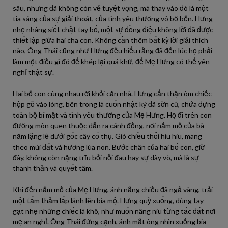
sâu, nhưng đã không còn vẻ tuyệt vọng, mà thay vào đó là một
tia sáng của sự giải thoát, của tình yêu thương vô bờ bến. Hưng
nhẹ nhàng siết chặt tay bố, một sự đồng điệu không lời đã được
thiết lập giữa hai cha con. Không cần thêm bất kỳ lời giải thích
nào, Ông Thái cũng như Hưng đều hiểu rằng đã đến lúc họ phải
làm một điều gì đó để khép lại quá khứ, để Mẹ Hưng có thể yên
nghỉ thật sự.
Hai bố con cùng nhau rời khỏi căn nhà. Hưng cẩn thận ôm chiếc
hộp gỗ vào lòng, bên trong là cuốn nhật ký đã sờn cũ, chứa đựng
toàn bộ bí mật và tình yêu thương của Mẹ Hưng. Họ đi trên con
đường mòn quen thuộc dẫn ra cánh đồng, nơi nấm mồ của bà
nằm lặng lẽ dưới gốc cây cổ thụ. Gió chiều thổi hiu hiu, mang
theo mùi đất và hương lúa non. Bước chân của hai bố con, giờ
đây, không còn nặng trĩu bởi nỗi đau hay sự dày vò, mà là sự
thanh thản và quyết tâm.
Khi đến nấm mồ của Mẹ Hưng, ánh nắng chiều đã ngả vàng, trải
một tấm thảm lấp lánh lên bia mộ. Hưng quỳ xuống, dùng tay
gạt nhẹ những chiếc lá khô, như muốn nâng niu từng tấc đất nơi
mẹ an nghỉ. Ông Thái đứng cạnh, ánh mắt ông nhìn xuống bia