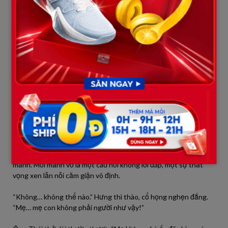
Hưng… đã mang thai với người khác? Trước khi cưới bố? Vậy
thì… Hưng là ai? Hưng là con của ai? Hàng vạn câu hỏi nhức nhối
cùng lúc gào thét trong đầu Hưng. Hưng nhìn Ông Thái, đôi mắt
hoang dại, không còn nhận ra người đàn ông trước mặt. Tất cả
những gì Hưng từng tin tưởng, giờ đây chỉ còn là đống đổ nát.
Ông Thái đau đớn nhìn Hưng. Ông đưa tay ra, như muốn chạm
vào Hưng, nhưng rồi lại rụt về.
“Hưng… con bình tĩnh lại đã.” Giọng Ông Thái khàn đặc, đầy sự
bất lực.
Hưng không đáp, chỉ lắc đầu nguầy nguậy, mái tóc rũ rượi che đi
đôi mắt đờ đẫn. Cậu bé lùi thêm vài bước, như thể muốn chạy
trốn khỏi sự thật đang đè nặng lên mình. Hình ảnh người mẹ
hiền hậu, dịu dàng trong tâm trí Hưng bỗng vỡ vụn thành trăm
mảnh. Mỗi mảnh vỡ là một câu hỏi không lời đáp, một sự thất
vọng xen lẫn nỗi căm giận vô định.
“Không… không thể nào.” Hưng thì thào, cổ họng nghẹn đắng.
“Mẹ… mẹ con không phải người như vậy!”