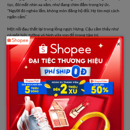
tục, đôi mắt nhìn xa xăm, như đang chìm đắm trong ký ức.
“Người đó nghèo lắm, không môn đăng hộ đối. Họ tìm mọi cách
ngăn cấm.”
Một nỗi đau thắt lại trong lồng ngực Hưng. Cậu cảm thấy như
có một bức tường vô hình vừa sụp đổ trong tâm trí.
×
“Và rồi… trước khi cưới bố,” Ông Thái nuốt khan, ánh mắt đầy
giằng xé, “mẹ con đã mang thai đứa con của người đó.”
Sét đánh ngang tai. Hưng lùi lại một bước, gương mặt tái nhợt
như không còn một giọt máu. Cả thế giới như quay cuồng dưới
chân cậu bé. Mẹ cậu… đã mang thai với người khác? Trước khi
cưới bố? Vậy thì… cậu là ai? Cậu là con của ai? Hàng vạn câu hỏi
nhức nhối cùng lúc gào thét trong đầu Hưng. Cậu nhìn Ông
Thái, đôi mắt hoang dại, không còn nhận ra người đàn ông trước
mặt. Tất cả những gì cậu từng tin tưởng, giờ đây chỉ còn là
đống đổ nát.
Hưng lùi lại một bước, gương mặt tái nhợt như không còn một
giọt máu. Cả thế giới như quay cuồng dưới chân Hưng. Mẹ