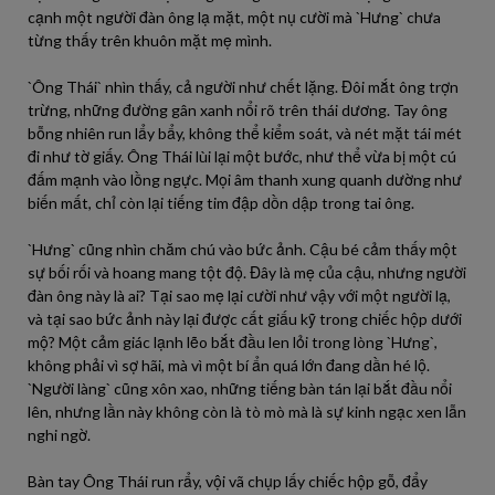
cạnh một người đàn ông lạ mặt, một nụ cười mà `Hưng` chưa
từng thấy trên khuôn mặt mẹ mình.
`Ông Thái` nhìn thấy, cả người như chết lặng. Đôi mắt ông trợn
trừng, những đường gân xanh nổi rõ trên thái dương. Tay ông
bỗng nhiên run lẩy bẩy, không thể kiểm soát, và nét mặt tái mét
đi như tờ giấy. Ông Thái lùi lại một bước, như thể vừa bị một cú
đấm mạnh vào lồng ngực. Mọi âm thanh xung quanh dường như
biến mất, chỉ còn lại tiếng tim đập dồn dập trong tai ông.
`Hưng` cũng nhìn chăm chú vào bức ảnh. Cậu bé cảm thấy một
sự bối rối và hoang mang tột độ. Đây là mẹ của cậu, nhưng người
đàn ông này là ai? Tại sao mẹ lại cười như vậy với một người lạ,
và tại sao bức ảnh này lại được cất giấu kỹ trong chiếc hộp dưới
mộ? Một cảm giác lạnh lẽo bắt đầu len lỏi trong lòng `Hưng`,
không phải vì sợ hãi, mà vì một bí ẩn quá lớn đang dần hé lộ.
`Người làng` cũng xôn xao, những tiếng bàn tán lại bắt đầu nổi
lên, nhưng lần này không còn là tò mò mà là sự kinh ngạc xen lẫn
nghi ngờ.
Bàn tay Ông Thái run rẩy, vội vã chụp lấy chiếc hộp gỗ, đẩy