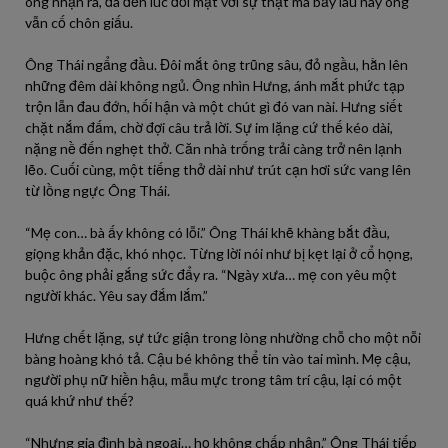
ông nhận ra, đã đến lúc đối mặt với sự thật mà bấy lâu nay ông
vẫn cố chôn giấu.
Ông Thái ngẩng đầu. Đôi mắt ông trũng sâu, đỏ ngầu, hằn lên
những đêm dài không ngủ. Ông nhìn Hưng, ánh mắt phức tạp
trộn lẫn đau đớn, hối hận và một chút gì đó van nài. Hưng siết
chặt nắm đấm, chờ đợi câu trả lời. Sự im lặng cứ thế kéo dài,
nặng nề đến nghẹt thở. Căn nhà trống trải càng trở nên lạnh
lẽo. Cuối cùng, một tiếng thở dài như trút cạn hơi sức vang lên
từ lồng ngực Ông Thái.
“Mẹ con… bà ấy không có lỗi.” Ông Thái khẽ khàng bắt đầu,
giọng khản đặc, khó nhọc. Từng lời nói như bị kẹt lại ở cổ họng,
buộc ông phải gắng sức đẩy ra. “Ngày xưa… mẹ con yêu một
người khác. Yêu say đắm lắm.”
Hưng chết lặng, sự tức giận trong lòng nhường chỗ cho một nỗi
bàng hoàng khó tả. Cậu bé không thể tin vào tai mình. Mẹ cậu,
người phụ nữ hiền hậu, mẫu mực trong tâm trí cậu, lại có một
quá khứ như thế?
“Nhưng gia đình bà ngoại… họ không chấp nhận.” Ông Thái tiếp