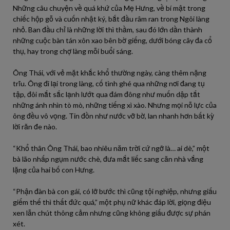
Những câu chuyện về quá khứ của Mẹ Hưng, về bí mật trong
chiếc hộp gỗ và cuốn nhật ký, bắt đầu râm ran trong Ngôi làng
nhỏ. Ban đầu chỉ là những lời thì thầm, sau đó lớn dần thành
những cuộc bàn tán xôn xao bên bờ giếng, dưới bóng cây đa cổ
thụ, hay trong chợ làng mỗi buổi sáng.
Ông Thái, với vẻ mặt khắc khổ thường ngày, càng thêm nặng
trĩu. Ông đi lại trong làng, cố tình ghé qua những nơi đang tụ
tập, đôi mắt sắc lạnh lướt qua đám đông như muốn dập tắt
những ánh nhìn tò mò, những tiếng xì xào. Nhưng mọi nỗ lực của
ông đều vô vọng. Tin đồn như nước vỡ bờ, lan nhanh hơn bất kỳ
lời răn đe nào.
“Khổ thân Ông Thái, bao nhiêu năm trời cứ ngỡ là… ai dè,” một
bà lão nhấp ngụm nước chè, đưa mắt liếc sang căn nhà vắng
lặng của hai bố con Hưng.
“Phận đàn bà con gái, có lỡ bước thì cũng tội nghiệp, nhưng giấu
giếm thế thì thất đức quá,” một phụ nữ khác đáp lời, giọng điệu
xen lẫn chút thông cảm nhưng cũng không giấu được sự phán
xét.