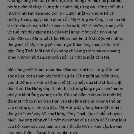
Những dòng chữ đầu tiên được viết bằng nét mực đã phai mờ,
nhưng vẫn rõ ràng. Hưng đọc chậm rãi, từng câu từng chữ như
những mũi kim đâm vào tâm trí. Cuốn nhật ký không kể về
những tháng ngày hạnh phúc của Mẹ Hưng với Ông Thái, mà lại
là một câu chuyện khác, hoàn toàn xa lạ. Đó là những trang viết
về tuổi trẻ đầy giông bão của Mẹ Hưng, một cuộc tình vụng
trộm đầy cay đắng, uất hận. Hưng nghẹn thở khi đọc về những
dòng mô tả Mẹ Hưng yêu một người đàn ông khác, trước khi
gặp Ông Thái. Mối tình ấy không chỉ vụng trộm mà còn mang
theo những nỗi đau, sự phản bội, và một bí mật tăm tối.
Mỗi dòng chữ là một nhát dao đâm vào trái tim Hưng. Cậu bé
sốc nặng, toàn thân như bị điện giật. Cái người mẹ hiền lành,
yêu thương mà Hưng hằng nhớ, lại có một quá khứ chằng chịt
đến thế. Tim Hưng đập thình thịch trong lồng ngực, như muốn
nhảy ra khỏi lồng xương sườn. Cậu bé nắm chặt cuốn nhật ký,
đôi mắt mở to nhìn trân trân vào khoảng không, không thể tin
vào những gì mình vừa đọc. Mẹ Hưng đã giấu giếm một bí mật
động trời như vậy. Và cha Hưng, Ông Thái, liệu có biết chuyện
này? Hay ông cũng chỉ là một nạn nhân của sự lừa dối? Hàng loạt
câu hỏi xoáy sâu vào tâm trí non nớt của Hưng, kéo cậu bé vào
một vực thẳm của sự thật nghiệt ngã.