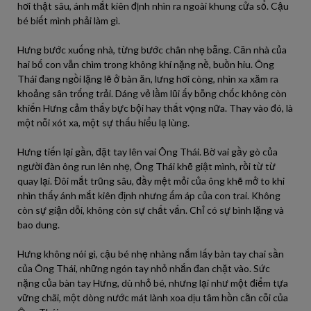
hơi thật sâu, ánh mắt kiên định nhìn ra ngoài khung cửa sổ. Cậu
bé biết mình phải làm gì.
Hưng bước xuống nhà, từng bước chân nhẹ bẫng. Căn nhà của
hai bố con vẫn chìm trong không khí nặng nề, buồn hiu. Ông
Thái đang ngồi lặng lẽ ở bàn ăn, lưng hơi còng, nhìn xa xăm ra
khoảng sân trống trải. Dáng vẻ lầm lũi ấy bỗng chốc không còn
khiến Hưng cảm thấy bực bội hay thất vọng nữa. Thay vào đó, là
một nỗi xót xa, một sự thấu hiểu lạ lùng.
Hưng tiến lại gần, đặt tay lên vai Ông Thái. Bờ vai gầy gò của
người đàn ông run lên nhẹ, Ông Thái khẽ giật mình, rồi từ từ
quay lại. Đôi mắt trũng sâu, đầy mệt mỏi của ông khẽ mở to khi
nhìn thấy ánh mắt kiên định nhưng ấm áp của con trai. Không
còn sự giận dỗi, không còn sự chất vấn. Chỉ có sự bình lặng và
bao dung.
Hưng không nói gì, cậu bé nhẹ nhàng nắm lấy bàn tay chai sần
của Ông Thái, những ngón tay nhỏ nhắn đan chặt vào. Sức
nặng của bàn tay Hưng, dù nhỏ bé, nhưng lại như một điểm tựa
vững chãi, một dòng nước mát lành xoa dịu tâm hồn cằn cỗi của