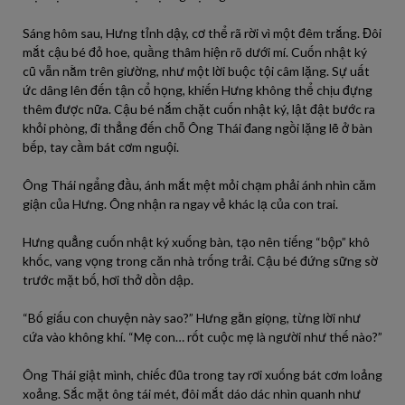
Sáng hôm sau, Hưng tỉnh dậy, cơ thể rã rời vì một đêm trắng. Đôi
mắt cậu bé đỏ hoe, quầng thâm hiện rõ dưới mí. Cuốn nhật ký
cũ vẫn nằm trên giường, như một lời buộc tội câm lặng. Sự uất
ức dâng lên đến tận cổ họng, khiến Hưng không thể chịu đựng
thêm được nữa. Cậu bé nắm chặt cuốn nhật ký, lật đật bước ra
khỏi phòng, đi thẳng đến chỗ Ông Thái đang ngồi lặng lẽ ở bàn
bếp, tay cầm bát cơm nguội.
Ông Thái ngẩng đầu, ánh mắt mệt mỏi chạm phải ánh nhìn căm
giận của Hưng. Ông nhận ra ngay vẻ khác lạ của con trai.
Hưng quẳng cuốn nhật ký xuống bàn, tạo nên tiếng “bộp” khô
khốc, vang vọng trong căn nhà trống trải. Cậu bé đứng sững sờ
trước mặt bố, hơi thở dồn dập.
“Bố giấu con chuyện này sao?” Hưng gằn giọng, từng lời như
cứa vào không khí. “Mẹ con… rốt cuộc mẹ là người như thế nào?”
Ông Thái giật mình, chiếc đũa trong tay rơi xuống bát cơm loảng
xoảng. Sắc mặt ông tái mét, đôi mắt dáo dác nhìn quanh như