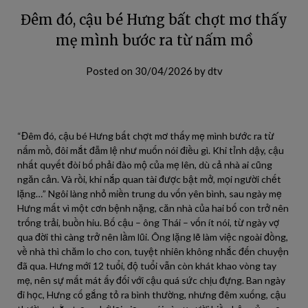
Đêm đó, cậu bé Hưng bất chợt mơ thấy
mẹ mình bước ra từ nấm mồ
Posted on
30/04/2026
by
dtv
“Đêm đó, cậu bé Hưng bất chợt mơ thấy mẹ mình bước ra từ
nấm mồ, đôi mắt đẫm lệ như muốn nói điều gì. Khi tỉnh dậy, cậu
nhất quyết đòi bố phải đào mộ của mẹ lên, dù cả nhà ai cũng
ngăn cản. Và rồi, khi nắp quan tài được bật mở, mọi người chết
lặng…” Ngôi làng nhỏ miền trung du vốn yên bình, sau ngày mẹ
Hưng mất vì một cơn bệnh nặng, căn nhà của hai bố con trở nên
trống trải, buồn hiu. Bố cậu – ông Thái – vốn ít nói, từ ngày vợ
qua đời thì càng trở nên lầm lũi. Ông lặng lẽ làm việc ngoài đồng,
về nhà thì chăm lo cho con, tuyệt nhiên không nhắc đến chuyện
đã qua. Hưng mới 12 tuổi, độ tuổi vẫn còn khát khao vòng tay
mẹ, nên sự mất mát ấy đối với cậu quá sức chịu đựng. Ban ngày
đi học, Hưng cố gắng tỏ ra bình thường, nhưng đêm xuống, cậu