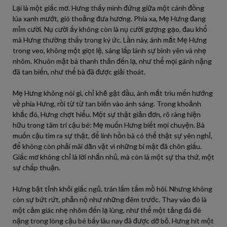
Lại là một giấc mơ. Hưng thấy mình đứng giữa một cánh đồng
lúa xanh mướt, gió thoảng đưa hương. Phía xa, Mẹ Hưng đang
mỉm cười. Nụ cười ấy không còn là nụ cười gượng gạo, đau khổ
mà Hưng thường thấy trong ký ức. Lần này, ánh mắt Mẹ Hưng
trong veo, không một giọt lệ, sáng lấp lánh sự bình yên và nhẹ
nhõm. Khuôn mặt bà thanh thản đến lạ, như thể mọi gánh nặng
đã tan biến, như thể bà đã được giải thoát.
Mẹ Hưng không nói gì, chỉ khẽ gật đầu, ánh mắt trìu mến hướng
về phía Hưng, rồi từ từ tan biến vào ánh sáng. Trong khoảnh
khắc đó, Hưng chợt hiểu. Một sự thật giản đơn, rõ ràng hiện
hữu trong tâm trí cậu bé: Mẹ muốn Hưng biết mọi chuyện. Bà
muốn cậu tìm ra sự thật, để linh hồn bà có thể thật sự yên nghỉ,
để không còn phải mãi dằn vặt vì những bí mật đã chôn giấu.
Giấc mơ không chỉ là lời nhắn nhủ, mà còn là một sự tha thứ, một
sự chấp thuận.
Hưng bật tỉnh khỏi giấc ngủ, trán lấm tấm mồ hôi. Nhưng không
còn sự bứt rứt, phẫn nộ như những đêm trước. Thay vào đó là
một cảm giác nhẹ nhõm đến lạ lùng, như thể một tảng đá đè
nặng trong lòng cậu bé bấy lâu nay đã được dỡ bỏ. Hưng hít một