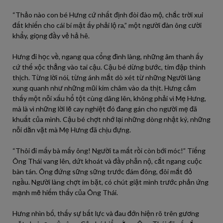
“Thảo nào con bé Hưng cứ nhất định đòi đào mộ, chắc trời xui
đất khiến cho cái bí mật ấy phải lộ ra,” một người đàn ông cười
khẩy, giọng đầy vẻ hả hê.
Hưng đi học về, ngang qua cổng đình làng, những âm thanh ấy
cứ thế xộc thẳng vào tai cậu. Cậu bé dừng bước, tim đập thình
thịch. Từng lời nói, từng ánh mắt dò xét từ những Người làng
xung quanh như những mũi kim châm vào da thịt. Hưng cảm
thấy một nỗi xấu hổ tột cùng dâng lên, không phải vì Mẹ Hưng,
mà là vì những lời lẽ cay nghiệt đó đang gán cho người mẹ đã
khuất của mình. Cậu bé chợt nhớ lại những dòng nhật ký, những
nỗi dằn vặt mà Mẹ Hưng đã chịu đựng.
“Thôi đi mấy bà mấy ông! Người ta mất rồi còn bới móc!” Tiếng
Ông Thái vang lên, dứt khoát và đầy phẫn nộ, cắt ngang cuộc
bàn tán. Ông đứng sững sững trước đám đông, đôi mắt đỏ
ngầu. Người làng chợt im bặt, có chút giật mình trước phản ứng
mạnh mẽ hiếm thấy của Ông Thái.
Hưng nhìn bố, thấy sự bất lực và đau đớn hiện rõ trên gương