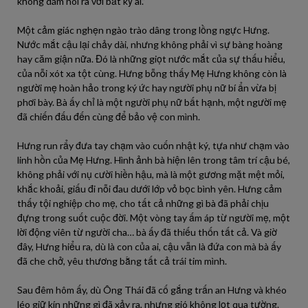
không dám nói ra với bất kỳ ai.”
Một cảm giác nghẹn ngào trào dâng trong lồng ngực Hưng.
Nước mắt cậu lại chảy dài, nhưng không phải vì sự bàng hoàng
hay căm giận nữa. Đó là những giọt nước mắt của sự thấu hiểu,
của nỗi xót xa tột cùng. Hưng bỗng thấy Mẹ Hưng không còn là
người mẹ hoàn hảo trong ký ức hay người phụ nữ bí ẩn vừa bị
phơi bày. Bà ấy chỉ là một người phụ nữ bất hạnh, một người mẹ
đã chiến đấu đến cùng để bảo vệ con mình.
Hưng run rẩy đưa tay chạm vào cuốn nhật ký, tựa như chạm vào
linh hồn của Mẹ Hưng. Hình ảnh bà hiện lên trong tâm trí cậu bé,
không phải với nụ cười hiền hậu, mà là một gương mặt mệt mỏi,
khắc khoải, giấu đi nỗi đau dưới lớp vỏ bọc bình yên. Hưng cảm
thấy tội nghiệp cho mẹ, cho tất cả những gì bà đã phải chịu
đựng trong suốt cuộc đời. Một vòng tay ấm áp từ người mẹ, một
lời động viên từ người cha… bà ấy đã thiếu thốn tất cả. Và giờ
đây, Hưng hiểu ra, dù là con của ai, cậu vẫn là đứa con mà bà ấy
đã che chở, yêu thương bằng tất cả trái tim mình.
Sau đêm hôm ấy, dù Ông Thái đã cố gắng trấn an Hưng và khéo
léo giữ kín những gì đã xảy ra, nhưng gió không lọt qua tường.