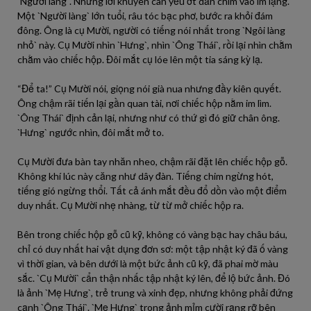
`Người làng`. Những lời khuyên can yếu ớt dần chìm vào im lặng.
Một `Người làng` lớn tuổi, râu tóc bạc phơ, bước ra khỏi đám
đông. Ông là cụ Mười, người có tiếng nói nhất trong `Ngôi làng
nhỏ` này. Cụ Mười nhìn `Hưng`, nhìn `Ông Thái`, rồi lại nhìn chằm
chằm vào chiếc hộp. Đôi mắt cụ lóe lên một tia sáng kỳ lạ.
“Để ta!” Cụ Mười nói, giọng nói già nua nhưng đầy kiên quyết.
Ông chậm rãi tiến lại gần quan tài, nơi chiếc hộp nằm im lìm.
`Ông Thái` định cản lại, nhưng như có thứ gì đó giữ chân ông.
`Hưng` ngước nhìn, đôi mắt mở to.
Cụ Mười đưa bàn tay nhăn nheo, chậm rãi đặt lên chiếc hộp gỗ.
Không khí lúc này căng như dây đàn. Tiếng chim ngừng hót,
tiếng gió ngừng thổi. Tất cả ánh mắt đều đổ dồn vào một điểm
duy nhất. Cụ Mười nhẹ nhàng, từ từ mở chiếc hộp ra.
Bên trong chiếc hộp gỗ cũ kỹ, không có vàng bạc hay châu báu,
chỉ có duy nhất hai vật dụng đơn sơ: một tập nhật ký đã ố vàng
vì thời gian, và bên dưới là một bức ảnh cũ kỹ, đã phai mờ màu
sắc. `Cụ Mười` cẩn thận nhấc tập nhật ký lên, để lộ bức ảnh. Đó
là ảnh `Mẹ Hưng`, trẻ trung và xinh đẹp, nhưng không phải đứng
cạnh `Ông Thái`. `Mẹ Hưng` trong ảnh mỉm cười rạng rỡ bên