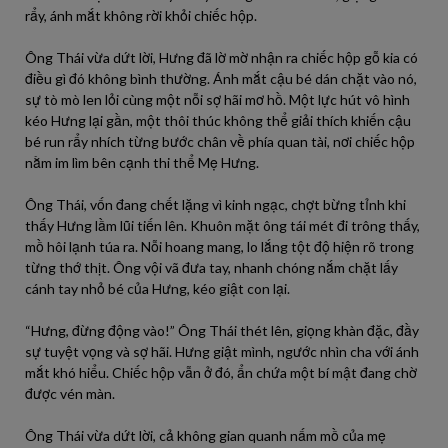
rẩy, ánh mắt không rời khỏi chiếc hộp.
Ông Thái vừa dứt lời, Hưng đã lờ mờ nhận ra chiếc hộp gỗ kia có
điều gì đó không bình thường. Ánh mắt cậu bé dán chặt vào nó,
sự tò mò len lỏi cùng một nỗi sợ hãi mơ hồ. Một lực hút vô hình
kéo Hưng lại gần, một thôi thúc không thể giải thích khiến cậu
bé run rẩy nhích từng bước chân về phía quan tài, nơi chiếc hộp
nằm im lìm bên cạnh thi thể Mẹ Hưng.
Ông Thái, vốn đang chết lặng vì kinh ngạc, chợt bừng tỉnh khi
thấy Hưng lầm lũi tiến lên. Khuôn mặt ông tái mét đi trông thấy,
mồ hôi lạnh túa ra. Nỗi hoang mang, lo lắng tột độ hiện rõ trong
từng thớ thịt. Ông vội vã đưa tay, nhanh chóng nắm chặt lấy
cánh tay nhỏ bé của Hưng, kéo giật con lại.
“Hưng, đừng động vào!” Ông Thái thét lên, giọng khàn đặc, đầy
sự tuyệt vọng và sợ hãi. Hưng giật mình, ngước nhìn cha với ánh
mắt khó hiểu. Chiếc hộp vẫn ở đó, ẩn chứa một bí mật đang chờ
được vén màn.
Ông Thái vừa dứt lời, cả không gian quanh nấm mồ của mẹ