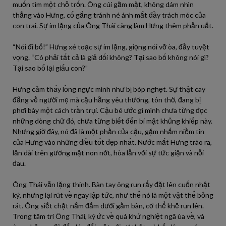
muốn tìm một chỗ trốn. Ông cúi gằm mặt, không dám nhìn
thẳng vào Hưng, cố gắng tránh né ánh mắt đầy trách móc của
con trai. Sự im lặng của Ông Thái càng làm Hưng thêm phẫn uất.
“Nói đi bố!” Hưng xé toạc sự im lặng, giọng nói vỡ òa, đầy tuyệt
vọng. “Có phải tất cả là giả dối không? Tại sao bố không nói gì?
Tại sao bố lại giấu con?”
Hưng cảm thấy lồng ngực mình như bị bóp nghẹt. Sự thật cay
đắng về người mẹ mà cậu hằng yêu thương, tôn thờ, đang bị
phơi bày một cách trần trụi. Cậu bé ước gì mình chưa từng đọc
những dòng chữ đó, chưa từng biết đến bí mật khủng khiếp này.
Nhưng giờ đây, nó đã là một phần của cậu, gặm nhấm niềm tin
của Hưng vào những điều tốt đẹp nhất. Nước mắt Hưng trào ra,
lăn dài trên gương mặt non nớt, hòa lẫn với sự tức giận và nỗi
đau.
Ông Thái vẫn lặng thinh. Bàn tay ông run rẩy đặt lên cuốn nhật
ký, nhưng lại rút về ngay lập tức, như thể nó là một vật thể bỏng
rát. Ông siết chặt nắm đấm dưới gầm bàn, cơ thể khẽ run lên.
Trong tâm trí Ông Thái, ký ức về quá khứ nghiệt ngã ùa về, và