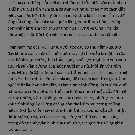
Hai cha con không cần nói quá nhiều, chỉ cần nhìn vào mắt nhau
là đủ hiểu. Sự kiện năm xưa đã gắn kết họ lại theo một cách đặc
biệt, sâu sắc hơn bất kỳ lời nói nào. Những lời bàn tán của người
làng rồi cũng dần chìm vào quên lãng, hoặc ít ra, chúng không
còn khả năng làm tổn thương họ nữa. Hưng và Ông Thái đã
sống một cuộc đời trọn vẹn, không oán trách, không hối tiếc.
Trên nấm mồ của Mẹ Hưng, dưới gốc cây cổ thụ năm xưa, giờ
đây không còn là nơi của nỗi buồn hay sự che giấu bí mật, mà đã
trở thành một chứng tích thầm lặng, khắc ghi một tình yêu vĩnh
cửu và sự kiên cường của một người phụ nữ. Mỗi lần về thăm
làng, Hưng lại đặt một bó hoa cúc trắng tinh khôi, loài hoa mà mẹ
cậu yêu thích nhất, lên tấm bia mộ đã nhuốm màu thời gian. Cậu
ngồi thật lâu bên nấm đất, ngắm nhìn cánh đồng lúa trải dài dưới
nắng vàng cuối chiều, hít thở mùi hương quen thuộc của đất mẹ
và của những ký ức không thể xóa nhòa. Trong những khoảnh
khắc tĩnh lặng ấy, Hưng không còn tìm kiếm mẹ trong những
giấc mơ chập chờn hay những hình ảnh xa xôi, mà cậu cảm nhận
được sự hiện diện của mẹ trong từng hơi thở của cuộc sống,
trong dòng chảy yên bình của thời gian, trong từng tiếng gió rì
rào qua tán lá.