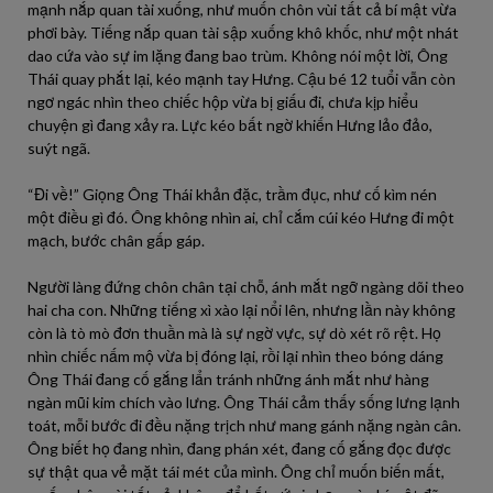
mạnh nắp quan tài xuống, như muốn chôn vùi tất cả bí mật vừa
phơi bày. Tiếng nắp quan tài sập xuống khô khốc, như một nhát
dao cứa vào sự im lặng đang bao trùm. Không nói một lời, Ông
Thái quay phắt lại, kéo mạnh tay Hưng. Cậu bé 12 tuổi vẫn còn
ngơ ngác nhìn theo chiếc hộp vừa bị giấu đi, chưa kịp hiểu
chuyện gì đang xảy ra. Lực kéo bất ngờ khiến Hưng lảo đảo,
suýt ngã.
“Đi về!” Giọng Ông Thái khản đặc, trầm đục, như cố kìm nén
một điều gì đó. Ông không nhìn ai, chỉ cắm cúi kéo Hưng đi một
mạch, bước chân gấp gáp.
Người làng đứng chôn chân tại chỗ, ánh mắt ngỡ ngàng dõi theo
hai cha con. Những tiếng xì xào lại nổi lên, nhưng lần này không
còn là tò mò đơn thuần mà là sự ngờ vực, sự dò xét rõ rệt. Họ
nhìn chiếc nấm mộ vừa bị đóng lại, rồi lại nhìn theo bóng dáng
Ông Thái đang cố gắng lẩn tránh những ánh mắt như hàng
ngàn mũi kim chích vào lưng. Ông Thái cảm thấy sống lưng lạnh
toát, mỗi bước đi đều nặng trịch như mang gánh nặng ngàn cân.
Ông biết họ đang nhìn, đang phán xét, đang cố gắng đọc được
sự thật qua vẻ mặt tái mét của mình. Ông chỉ muốn biến mất,