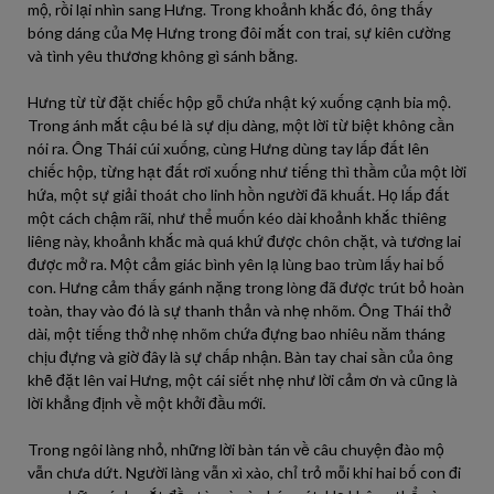
mộ, rồi lại nhìn sang Hưng. Trong khoảnh khắc đó, ông thấy
bóng dáng của Mẹ Hưng trong đôi mắt con trai, sự kiên cường
và tình yêu thương không gì sánh bằng.
Hưng từ từ đặt chiếc hộp gỗ chứa nhật ký xuống cạnh bia mộ.
Trong ánh mắt cậu bé là sự dịu dàng, một lời từ biệt không cần
nói ra. Ông Thái cúi xuống, cùng Hưng dùng tay lấp đất lên
chiếc hộp, từng hạt đất rơi xuống như tiếng thì thầm của một lời
hứa, một sự giải thoát cho linh hồn người đã khuất. Họ lấp đất
một cách chậm rãi, như thể muốn kéo dài khoảnh khắc thiêng
liêng này, khoảnh khắc mà quá khứ được chôn chặt, và tương lai
được mở ra. Một cảm giác bình yên lạ lùng bao trùm lấy hai bố
con. Hưng cảm thấy gánh nặng trong lòng đã được trút bỏ hoàn
toàn, thay vào đó là sự thanh thản và nhẹ nhõm. Ông Thái thở
dài, một tiếng thở nhẹ nhõm chứa đựng bao nhiêu năm tháng
chịu đựng và giờ đây là sự chấp nhận. Bàn tay chai sần của ông
khẽ đặt lên vai Hưng, một cái siết nhẹ như lời cảm ơn và cũng là
lời khẳng định về một khởi đầu mới.
Trong ngôi làng nhỏ, những lời bàn tán về câu chuyện đào mộ
vẫn chưa dứt. Người làng vẫn xì xào, chỉ trỏ mỗi khi hai bố con đi