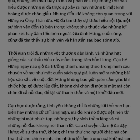
qua, những ánh mắt đầy tò mò và phán xét. Họ không thể nào
hiểu được những gì đã thực sự xảy ra, hay những bí mật kinh
hoàng được chôn giấu. Nhưng điều đó không còn quan trọng với
Hưng và Ông Thái nữa. Họ đã tìm thấy sự thấu hiểu nội tại, một
sự bình yên đến từ bên trong, không phụ thuộc vào những lời
phán xét hay đàm tiếu bên ngoài. Gia đình Hưng, cuối cùng,
cũng đã tìm thấy sự bình yên và hàn gắn sau bao sóng gió.
Thời gian trôi đi, những vết thương dần lành, và những hạt
giống của sự thấu hiểu nảy mầm trong tâm hồn Hưng. Cậu bé
Hưng ngày nào giờ đã trưởng thành, mang theo trong mình câu
chuyện về mẹ như một cuốn sách quý giá, luôn mở ra những bài
học sâu sắc về cuộc đời. Hưng không bao giờ quên cảm giác khi
chiếc hộp gỗ được lấp đất, không chỉ chôn đi một bí mật mà còn
chôn đi cả nỗi đau, để lại sự thanh thản và một khởi đầu mới.
Cậu học được rằng, tình yêu không chỉ là những lời thề non hẹn
biển hay những cử chỉ lãng mạn, mà đôi khi nó được dệt nên từ
những bí mật phức tạp, những sự hy sinh thầm lặng và cả
những nỗi đau không nói thành lời. Câu chuyện của mẹ đã dạy
Hưng về sự tha thứ, không chỉ tha thứ cho người khác mà còn
tha thứ cho chính mình, cho những lỗi lầm trong quá khứ mà con