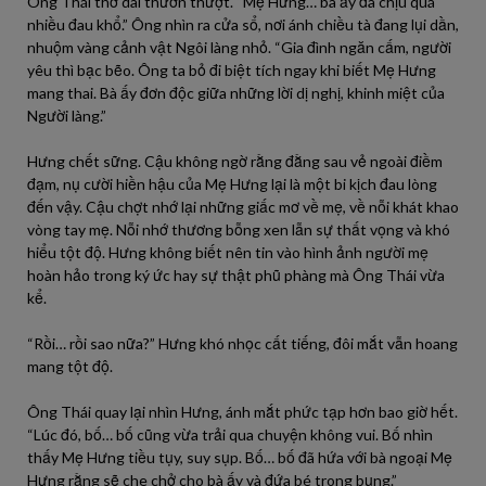
Ông Thái thở dài thườn thượt. “Mẹ Hưng… bà ấy đã chịu quá
nhiều đau khổ.” Ông nhìn ra cửa sổ, nơi ánh chiều tà đang lụi dần,
nhuộm vàng cảnh vật Ngôi làng nhỏ. “Gia đình ngăn cấm, người
yêu thì bạc bẽo. Ông ta bỏ đi biệt tích ngay khi biết Mẹ Hưng
mang thai. Bà ấy đơn độc giữa những lời dị nghị, khinh miệt của
Người làng.”
Hưng chết sững. Cậu không ngờ rằng đằng sau vẻ ngoài điềm
đạm, nụ cười hiền hậu của Mẹ Hưng lại là một bi kịch đau lòng
đến vậy. Cậu chợt nhớ lại những giấc mơ về mẹ, về nỗi khát khao
vòng tay mẹ. Nỗi nhớ thương bỗng xen lẫn sự thất vọng và khó
hiểu tột độ. Hưng không biết nên tin vào hình ảnh người mẹ
hoàn hảo trong ký ức hay sự thật phũ phàng mà Ông Thái vừa
kể.
“Rồi… rồi sao nữa?” Hưng khó nhọc cất tiếng, đôi mắt vẫn hoang
mang tột độ.
Ông Thái quay lại nhìn Hưng, ánh mắt phức tạp hơn bao giờ hết.
“Lúc đó, bố… bố cũng vừa trải qua chuyện không vui. Bố nhìn
thấy Mẹ Hưng tiều tụy, suy sụp. Bố… bố đã hứa với bà ngoại Mẹ
Hưng rằng sẽ che chở cho bà ấy và đứa bé trong bụng.”