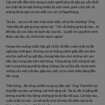
Cậu bé bắt đầu hình dung ra một người phụ nữ gầy gò, yếu đuối,
ôm chặt lấy bí mật khủng khiếp ấy một mình, gánh chịu tất cả
những lời dị nghị và ánh mắt xét nét từ Người làng.
“Bà ấy… sợ con sẽ cảm thấy khác biệt, sẽ bị tổn thương.” Ông
Thái tiếp lời, giọng ông nghẹn lại. “Tất cả những gì bà ấy làm… là
để bảo vệ con, bảo vệ danh dự của bố… và giữ cho gia đình mình
được yên ấm, dù chỉ là trên danh nghĩa.”
Hưng nhìn xuống chiếc hộp gỗ cũ kỹ, rồi đến cuốn nhật ký đã
ngả màu thời gian. Không còn là những mảnh giấy đầy ám ảnh
như lúc mới mở ra, giờ đây, chúng hiện lên như những vết sẹo
hằn sâu trong tâm hồn mẹ Hưng. Từng dòng chữ, từng kỷ vật
bên trong không phải là bằng chứng của sự lừa dối, mà là minh
chứng cho một nỗi đau giấu kín, một sự hy sinh thầm lặng đến
tột cùng.
“Mẹ Hưng… đã sống cả đời trong sự dằn vặt.” Ông Thái khẽ nói,
ông đặt tay lên vai Hưng, hơi thở nặng nề. “Bà ấy đã cố gắng để
không ai phải chịu đựng những gì bà ấy đã trải qua. Cái hộp này…
cuốn nhật ký này… là nơi bà ấy trút bỏ mọi nỗi niềm mà bà ấy