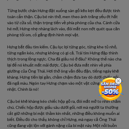
Từng bước chân Hưng đặt xuống sàn gỗ kẽo kẹt đều được tính
toán cẩn thận. Cậu bé nín thở, men theo ánh trăng yếu ớt hắt
vào từ cửa sổ, thận trọng tiến về phía phòng của cha. Cánh cửa
hé mở, Hưng nhẹ nhàng lách vào, đôi mắt non nớt quét qua căn
phòng tối om, cố gắng định hình mọi vật.
Hưng bắt đầu tìm kiếm. Cậu lục lọi từng góc, từng khe tủ nhỏ,
từng ngăn kéo, nhưng không có gì cả. Trái tim Hưng đập thình
thịch trong lồng ngực. Cha đã giấu nó ở đâu? Không thể nào cha
lại để nó khuất mắt mãi được. Cậu bé đưa mắt nhìn về phía
giường của Ông Thái. Hơi thở ông vẫn đều đặn, tiếng ngáy khẽ
khàng. Hưng tiến lại gần, chầm chậm đưa tay dò dưới chiếc gối
đã ngả màu. Ngón tay Hưng chạm vào một vật cứng, hình chữ
nhật. Chính là nó!
Cậu bé khẽ khàng kéo chiếc hộp gỗ ra, đôi mắt mở to nhìn chăm
chú. Chiếc hộp được giấu sâu dưới gối, nơi mà người ta thường
cất giữ những bí mật thầm kín nhất, những điều không muốn ai
biết. Điều đó cho thấy, không chỉ Hưng, mà ngay cả Ông Thái
cũng đang vật lộn với gánh nặng của bí mật này. Một nỗi buồn