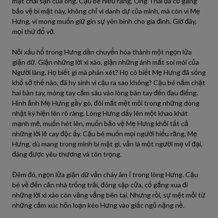
mặt chai sạn của ông. Cậu bé hiểu rằng, Ông Thái đã cố gắng
bảo vệ bí mật này, không chỉ vì danh dự của mình, mà còn vì Mẹ
Hưng, vì mong muốn giữ gìn sự yên bình cho gia đình. Giờ đây,
mọi thứ đổ vỡ.
Nỗi xấu hổ trong Hưng dần chuyển hóa thành một ngọn lửa
giận dữ. Giận những lời xì xào, giận những ánh mắt soi mói của
Người làng. Họ biết gì mà phán xét? Họ có biết Mẹ Hưng đã sống
khổ sở thế nào, đã hy sinh vì cậu ra sao không? Cậu bé nắm chặt
hai bàn tay, móng tay cắm sâu vào lòng bàn tay đến đau điếng.
Hình ảnh Mẹ Hưng gầy gò, đôi mắt mệt mỏi trong những dòng
nhật ký hiện lên rõ ràng. Lòng Hưng dấy lên một khao khát
mạnh mẽ, muốn hét lên, muốn bảo vệ Mẹ Hưng khỏi tất cả
những lời lẽ cay độc ấy. Cậu bé muốn mọi người hiểu rằng, Mẹ
Hưng, dù mang trong mình bí mật gì, vẫn là một người mẹ vĩ đại,
đáng được yêu thương và tôn trọng.
Đêm đó, ngọn lửa giận dữ vẫn cháy âm ỉ trong lòng Hưng. Cậu
bé về đến căn nhà trống trải, đóng sập cửa, cố gắng xua đi
những lời xì xào còn văng vẳng bên tai. Nhưng rồi, sự mệt mỏi từ
những cảm xúc hỗn loạn kéo Hưng vào giấc ngủ nặng nề.