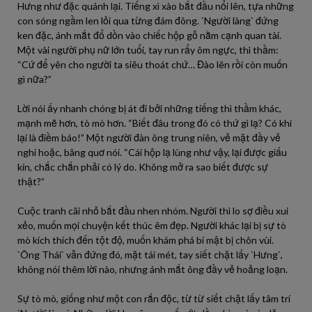
Hưng như đặc quánh lại. Tiếng xì xào bắt đầu nổi lên, tựa những
con sóng ngầm len lỏi qua từng đám đông. `Người làng` đứng
ken đặc, ánh mắt đổ dồn vào chiếc hộp gỗ nằm cạnh quan tài.
Một vài người phụ nữ lớn tuổi, tay run rẩy ôm ngực, thì thầm:
“Cứ để yên cho người ta siêu thoát chứ… Đào lên rồi còn muốn
gì nữa?”
Lời nói ấy nhanh chóng bị át đi bởi những tiếng thì thầm khác,
mạnh mẽ hơn, tò mò hơn. “Biết đâu trong đó có thứ gì lạ? Có khi
lại là điềm báo!” Một người đàn ông trung niên, vẻ mặt đầy vẻ
nghi hoặc, bâng quơ nói. “Cái hộp lạ lùng như vậy, lại được giấu
kín, chắc chắn phải có lý do. Không mở ra sao biết được sự
thật?”
Cuộc tranh cãi nhỏ bắt đầu nhen nhóm. Người thì lo sợ điều xui
xẻo, muốn mọi chuyện kết thúc êm đẹp. Người khác lại bị sự tò
mò kích thích đến tột độ, muốn khám phá bí mật bị chôn vùi.
`Ông Thái` vẫn đứng đó, mặt tái mét, tay siết chặt lấy `Hưng`,
không nói thêm lời nào, nhưng ánh mắt ông đầy vẻ hoảng loạn.
Sự tò mò, giống như một con rắn độc, từ từ siết chặt lấy tâm trí