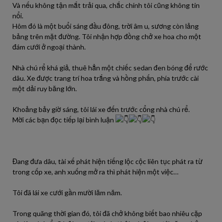
Và nếu không tận mắt trải qua, chắc chính tôi cũng không tin
nổi.
Hôm đó là một buổi sáng đầu đông, trời âm u, sương còn lảng
bảng trên mặt đường. Tôi nhận hợp đồng chở xe hoa cho một
đám cưới ở ngoại thành.
Nhà chú rể khá giả, thuê hẳn một chiếc sedan đen bóng để rước
dâu. Xe được trang trí hoa trắng và hồng phấn, phía trước cài
một dải ruy băng lớn.
Khoảng bảy giờ sáng, tôi lái xe đến trước cổng nhà chú rể.
Mời các bạn đọc tiếp lại bình luận
Đang đưa dâu, tài xế phát hiện tiếng lộc cộc liên tục phát ra từ
trong cốp xe, anh xuống mở ra thì phát hiện một việc…
Tôi đã lái xe cưới gần mười lăm năm.
Trong quãng thời gian đó, tôi đã chở không biết bao nhiêu cặp