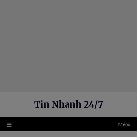
Skip
to
content
Tin Nhanh 24/7
Menu