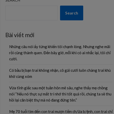
SEARCH
Search
Bài viết mới
Những câu nói ấy từng khiến tôi chạnh lòng. Nhưng nghe mãi
rồi cũng thành quen. Đến bây giờ, mỗi khi có ai nhắc lại, tôi chỉ
cười.
Có bầu bị bạn trai không nhận, cô gái cưới luôn chàng trai khù
khờ cùng xóm
Vừa tỉnh giấc sau một tuần hôn mê sâu, nghe thấy mẹ chồng
nói “Nếu nó thực sự mất trí nhớ thì tốt quá rồi, chúng ta sẽ thu
hồi lại căn biệt thự mà nó đang đứng tên.”
Mẹ 70 tuổi tìm đến con trai mượn tiền ch/ữa b/ệnh, con trai chỉ