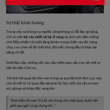
Sự thật kinh hoàng
Trong cốp xe không có người, cũng không có đồ đạc gì nặng.
Chỉ có một
bộ váy cưới cũ kỹ, ố vàng
và rách nát nằm chỏng
chơ. Điều khiến tôi chết lặng là bên trong chiếc váy đó, hàng
chục con chim sẻ đã chết khô, đôi mắt chúng đều bị khâu lại
bằng chỉ đỏ.
Dưới đáy cốp, những vết cào cấu rướm máu vẫn còn rất mới, in
hằn lên lớp nỉ lót xe.
Tôi kinh hãi quay lại nhìn vào trong xe qua lớp kính đen. Lúc này,
chú rể mới từ từ quay đầu lại phía tôi. Nụ cười của cậu ta méo
mó, giọng nói khàn đặc vang lên:
“Anh thấy rồi sao? Cô ấy nói trong cốp chật quá, muốn lên
ghế sau ngồi cùng chúng tôi…”