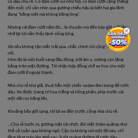
cô dâu chú rể. Có đám cưới vui như hội, có đám cưới căng thẳng
đến mức chỉ cần nhìn qua gương chiếu hậu là biết hai gia đình
đang “bằng mặt mà không bằng lòng”.
Nhưng cái đám cưới năm đó… là chuyện mà đến bây giờ, mỗi lần
nhớ lại tôi vẫn thấy lạnh sống lưng.
Và nếu không tận mắt trải qua, chắc chính tôi cũng không tin
nổi.
Hôm đó là một buổi sáng đầu đông, trời âm u, sương còn lảng
bảng trên mặt đường. Tôi nhận hợp đồng chở xe hoa cho một
đám cưới ở ngoại thành.
Nhà chú rể khá giả, thuê hẳn một chiếc sedan đen bóng để rước
dâu. Xe được trang trí hoa trắng và hồng phấn, phía trước cài
một dải ruy băng lớn.
Khoảng bảy giờ sáng, tôi lái xe đến trước cổng nhà chú rể.
…Chú rể bước ra, gương mặt tái nhợt, đôi mắt thâm quầng như
thể cả tuần qua không ngủ. Cậu ta không nói một lời nào, chỉ
lẳng lặng trèo lên ghế sau. Suốt quãng đường đi rước dâu,