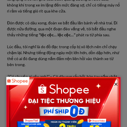
không khí trong xe im lặng đến mức đáng sợ, chỉ có tiếng máy nổ
rì rầm và tiếng gió rít qua khe cửa.
Đón được cô dâu xong, đoàn xe bắt đầu lăn bánh về nhà trai. Đi
được nửa đường, qua một đoạn đèo vắng vẻ, tôi bắt đầu nghe
thấy những tiếng
“lộc cộc… lộc cộc…”
phát ra từ phía sau.
Lúc đầu, tôi nghĩ là do đồ đạc trong cốp bị xô lệch nên chỉ chạy
chậm lại. Nhưng tiếng động ngày một lớn hơn, dồn dập hơn, như
thể có ai đó đang dùng nắm đấm nện liên hồi vào thành xe từ
bên trong.
“Có chuyện gì vậy anh?”
– Cô dâu run rẩy hỏi, bàn tay nắm chặt
×
lấy bó hoa cưới đến mức trắng bệch.
Tôi nhìn qua gương chiếu hậu, thấy chú rể vẫn ngồi bất động,
đôi mắt nhìn trân trân ra cửa sổ như không nghe thấy gì. Lòng
dâng lên một nỗi bất an lạ kỳ, tôi tấp xe vào lề đường vắng, hít
một hơi thật sâu rồi bước xuống.
Tôi tiến lại gần phía sau xe. Tiếng
“lộc cộc”
bỗng ngưng bặt.