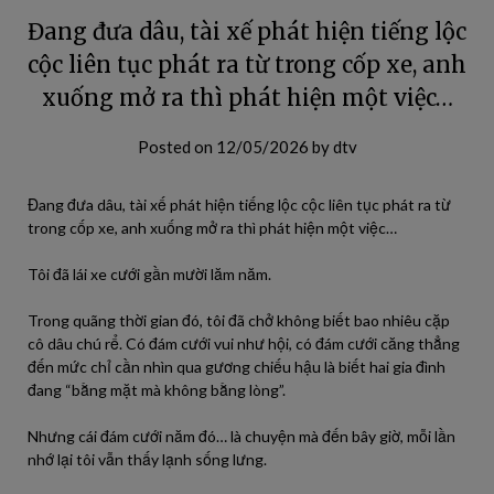
Đang đưa dâu, tài xế phát hiện tiếng lộc
cộc liên tục phát ra từ trong cốp xe, anh
xuống mở ra thì phát hiện một việc…
Posted on
12/05/2026
by
dtv
Đang đưa dâu, tài xế phát hiện tiếng lộc cộc liên tục phát ra từ
trong cốp xe, anh xuống mở ra thì phát hiện một việc…
Tôi đã lái xe cưới gần mười lăm năm.
Trong quãng thời gian đó, tôi đã chở không biết bao nhiêu cặp
cô dâu chú rể. Có đám cưới vui như hội, có đám cưới căng thẳng
đến mức chỉ cần nhìn qua gương chiếu hậu là biết hai gia đình
đang “bằng mặt mà không bằng lòng”.
Nhưng cái đám cưới năm đó… là chuyện mà đến bây giờ, mỗi lần
nhớ lại tôi vẫn thấy lạnh sống lưng.