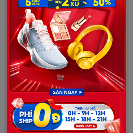
Tay tôi run run cầm chìa khóa, nhấn nút mở cốp. Nắp xe từ từ
bật lên. Tim tôi như muốn nhảy khỏi lồng ngực khi nhìn thấy thứ
bên trong: