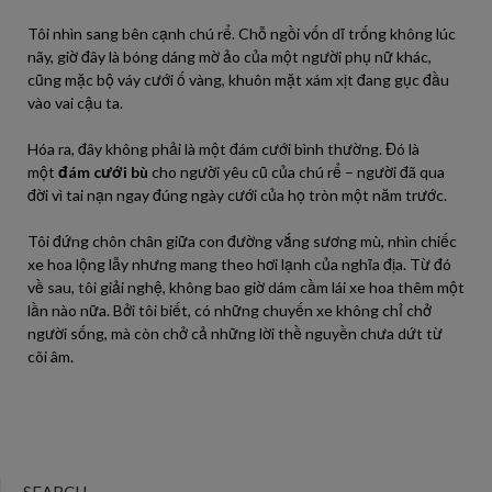
Tôi nhìn sang bên cạnh chú rể. Chỗ ngồi vốn dĩ trống không lúc
nãy, giờ đây là bóng dáng mờ ảo của một người phụ nữ khác,
cũng mặc bộ váy cưới ố vàng, khuôn mặt xám xịt đang gục đầu
vào vai cậu ta.
Hóa ra, đây không phải là một đám cưới bình thường. Đó là
một
đám cưới bù
cho người yêu cũ của chú rể – người đã qua
đời vì tai nạn ngay đúng ngày cưới của họ tròn một năm trước.
Tôi đứng chôn chân giữa con đường vắng sương mù, nhìn chiếc
xe hoa lộng lẫy nhưng mang theo hơi lạnh của nghĩa địa. Từ đó
về sau, tôi giải nghệ, không bao giờ dám cầm lái xe hoa thêm một
lần nào nữa. Bởi tôi biết, có những chuyến xe không chỉ chở
người sống, mà còn chở cả những lời thề nguyền chưa dứt từ
cõi âm.