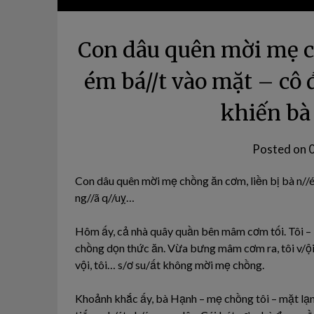
Con dâu quên mời mẹ ch
ém bá//t vào mặt – cô
khiến bà
Posted on
Con dâu quên mời mẹ chồng ăn cơm, liền bị bà n//
ng//ã q//uỵ…
Hôm ấy, cả nhà quây quần bên mâm cơm tối. Tôi – M
chồng dọn thức ăn. Vừa bưng mâm cơm ra, tôi v/ội 
vội, tôi… s/ơ su/ất không mời mẹ chồng.
Khoảnh khắc ấy, bà Hạnh – mẹ chồng tôi – mặt lạ