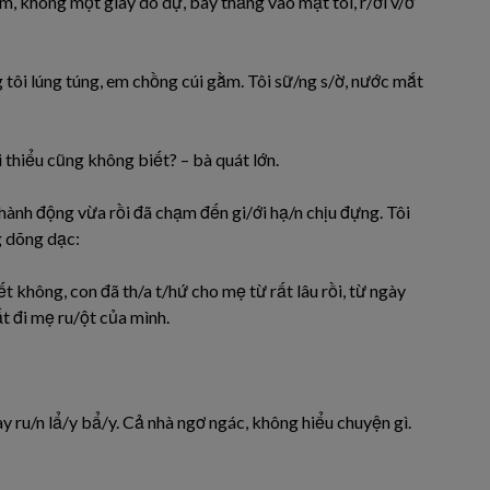
m, không một giây do dự, bay thẳng vào mặt tôi, r/ơi v/ỡ
tôi lúng túng, em chồng cúi gằm. Tôi sữ/ng s/ờ, nước mắt
i thiểu cũng không biết? – bà quát lớn.
 hành động vừa rồi đã chạm đến gi/ới hạ/n chịu đựng. Tôi
g dõng dạc:
t không, con đã th/a t/hứ cho mẹ từ rất lâu rồi, từ ngày
t đi mẹ ru/ột của mình.
y ru/n lẩ/y bẩ/y. Cả nhà ngơ ngác, không hiểu chuyện gì.