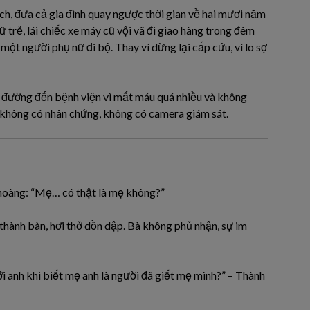
h, đưa cả gia đình quay ngược thời gian về hai mươi năm
 trẻ, lái chiếc xe máy cũ vội vã đi giao hàng trong đêm
ột người phụ nữ đi bộ. Thay vì dừng lại cấp cứu, vì lo sợ
n đường đến bệnh viện vì mất máu quá nhiều và không
ì không có nhân chứng, không có camera giám sát.
 hoàng: “Mẹ… có thật là mẹ không?”
thành bàn, hơi thở dồn dập. Bà không phủ nhận, sự im
ới anh khi biết mẹ anh là người đã giết mẹ mình?” – Thành