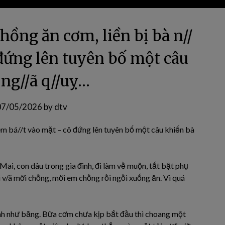
ồng ăn cơm, liền bị bà n//
 đứng lên tuyên bố một câu
 ng//ã q//uỵ…
07/05/2026
by
dtv
ém bá//t vào mặt – cô đứng lên tuyên bố một câu khiến bà
ai, con dâu trong gia đình, đi làm về muộn, tất bật phụ
v/ã mời chồng, mời em chồng rồi ngồi xuống ăn. Vì quá
nh như băng. Bữa cơm chưa kịp bắt đầu thì choang một