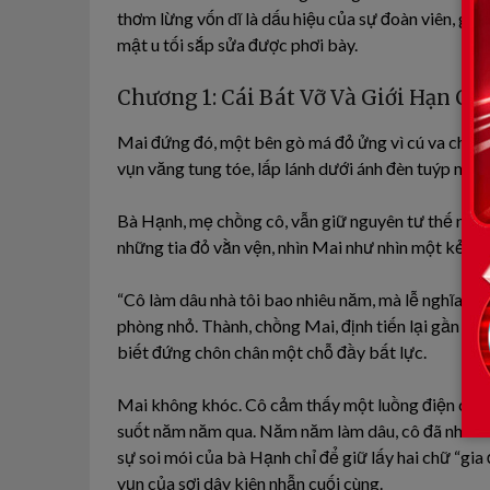
thơm lừng vốn dĩ là dấu hiệu của sự đoàn viên, giờ 
mật u tối sắp sửa được phơi bày.
Chương 1: Cái Bát Vỡ Và Giới Hạn Củ
Mai đứng đó, một bên gò má đỏ ửng vì cú va chạm
vụn văng tung tóe, lấp lánh dưới ánh đèn tuýp như
Bà Hạnh, mẹ chồng cô, vẫn giữ nguyên tư thế ném,
những tia đỏ vằn vện, nhìn Mai như nhìn một kẻ tội 
“Cô làm dâu nhà tôi bao nhiêu năm, mà lễ nghĩa tối
phòng nhỏ. Thành, chồng Mai, định tiến lại gần vợ
biết đứng chôn chân một chỗ đầy bất lực.
Mai không khóc. Cô cảm thấy một luồng điện chạy 
suốt năm năm qua. Năm năm làm dâu, cô đã nhẫn nh
sự soi mói của bà Hạnh chỉ để giữ lấy hai chữ “gia 
vụn của sợi dây kiên nhẫn cuối cùng.