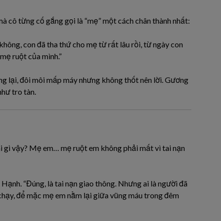
à cô từng cố gắng gọi là “mẹ” một cách chân thành nhất:
không, con đã tha thứ cho mẹ từ rất lâu rồi, từ ngày con
mẹ ruột của mình.”
g lại, đôi môi mấp máy nhưng không thốt nên lời. Gương
hư tro tàn.
ái gì vậy? Mẹ em… mẹ ruột em không phải mất vì tai nạn
Hạnh. “Đúng, là tai nạn giao thông. Nhưng ai là người đã
ỏ chạy, để mặc mẹ em nằm lại giữa vũng máu trong đêm