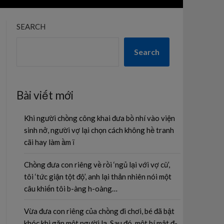
SEARCH
Search
Bài viết mới
Khi người chồng công khai đưa bồ nhí vào viện
sinh nở, người vợ lại chọn cách không hề tranh
cãi hay làm ầm ĩ
Chồng đưa con riêng về rồi ‘ngủ lại với vợ cũ’,
tôi ‘tức giận tột độ’, anh lại thản nhiên nói một
câu khiến tôi b-àng h-oàng…
Vừa đưa con riêng của chồng đi chơi, bé đã bật
khóc khi gặp một người lạ. Sau đó, một bí mật đ-