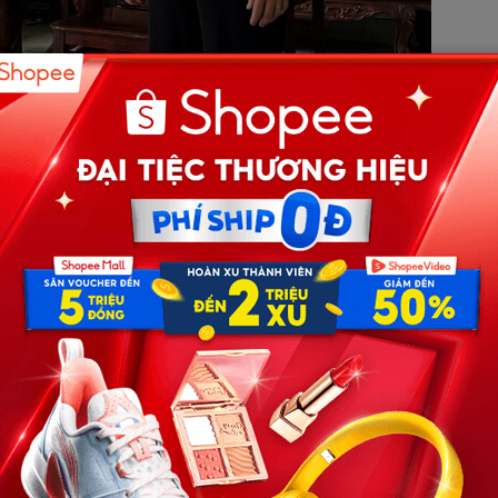
bỗng chốc trở nên ngột ngạt đến lạ thường. Mùi thức ăn