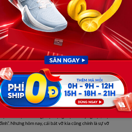
đây lại bị bao trùm bởi mùi của sự thù hận và những bí
a Sự Chịu Đựng
 mạnh từ chiếc bát sứ. Dưới chân cô, những mảnh sành vỡ
 những giọt nước mắt khô khốc.
 lồng ngực phập phồng vì giận dữ. Ánh mắt bà hằn lên
đồ vừa phạm phải đại tội tày trời.
 thiểu cũng không biết?” – tiếng bà quát vang dội cả căn
 nhưng cái nhìn sắc lẹm của mẹ khiến anh chùn bước, chỉ
dọc sống lưng, thổi bùng lên ngọn lửa vốn đã âm ỉ cháy
ịn như một cái bóng, chịu đựng mọi lời cay nghiệt, mọi
đình”. Nhưng hôm nay, cái bát vỡ kia cũng chính là sự vỡ