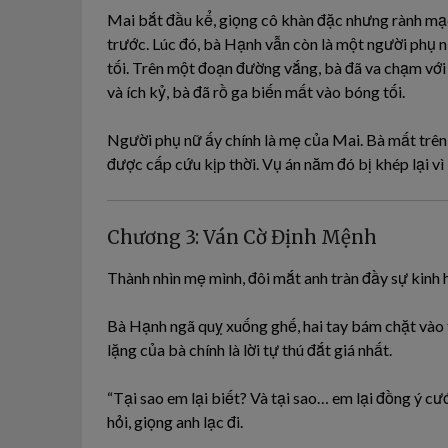
Mai bắt đầu kể, giọng cô khàn đặc nhưng rành mạc
trước. Lúc đó, bà Hạnh vẫn còn là một người phụ nữ
tối. Trên một đoạn đường vắng, bà đã va chạm với m
và ích kỷ, bà đã rồ ga biến mất vào bóng tối.
Người phụ nữ ấy chính là mẹ của Mai. Bà mất trê
được cấp cứu kịp thời. Vụ án năm đó bị khép lại v
Chương 3: Ván Cờ Định Mệnh
Thành nhìn mẹ mình, đôi mắt anh tràn đầy sự kinh
Bà Hạnh ngã quỵ xuống ghế, hai tay bám chặt vào 
lặng của bà chính là lời tự thú đắt giá nhất.
“Tại sao em lại biết? Và tại sao… em lại đồng ý cư
hỏi, giọng anh lạc đi.