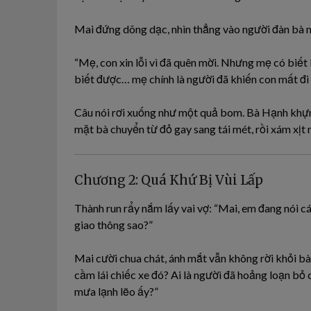
Mai đứng dõng dạc, nhìn thẳng vào người đàn bà m
“Mẹ, con xin lỗi vì đã quên mời. Nhưng mẹ có biết 
biết được… mẹ chính là người đã khiến con mất đi 
Câu nói rơi xuống như một quả bom. Bà Hạnh khựn
mặt bà chuyển từ đỏ gay sang tái mét, rồi xám xịt n
Chương 2: Quá Khứ Bị Vùi Lấp
Thành run rẩy nắm lấy vai vợ: “Mai, em đang nói c
giao thông sao?”
Mai cười chua chát, ánh mắt vẫn không rời khỏi bà 
cầm lái chiếc xe đó? Ai là người đã hoảng loạn b
mưa lạnh lẽo ấy?”