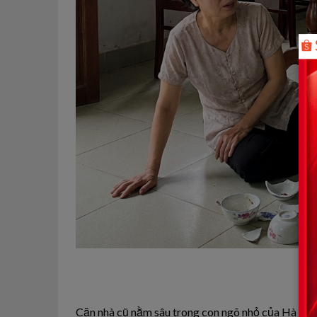
Căn nhà cũ nằm sâu trong con ngõ nhỏ của Hà Nội 