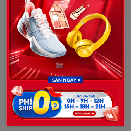
Tuấn không trả lời ngay.
Anh nhìn mẹ mình.
Rồi quay sang tôi.
“Cô thấy chưa? Mẹ tôi già rồi mà vẫn phải phục vụ cô.”
Tôi sững người.
“Anh nói vậy là sao?”
Tuấn cười lạnh.
“Cô nghĩ mình là ai? Là bà chủ trong cái nhà này à?”
Tôi cảm thấy cổ họng mình nghẹn lại.
Bảy năm làm dâu.
Tôi chưa từng nghĩ có ngày chồng mình nói với mình như vậy.