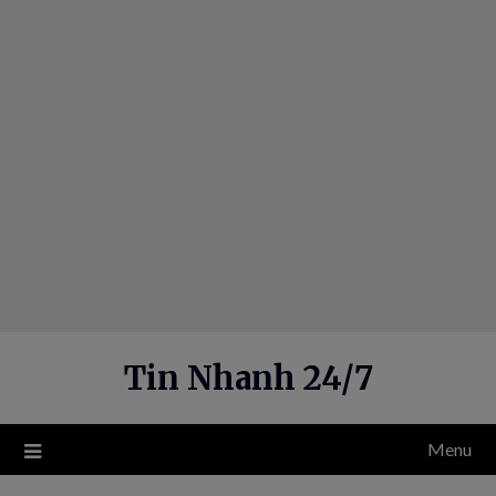
Skip
to
content
Tin Nhanh 24/7
Menu