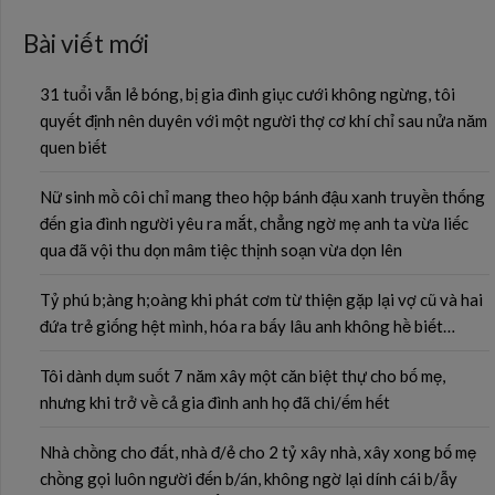
Bài viết mới
31 tuổi vẫn lẻ bóng, bị gia đình giục cưới không ngừng, tôi
quyết định nên duyên với một người thợ cơ khí chỉ sau nửa năm
quen biết
Nữ sinh mồ côi chỉ mang theo hộp bánh đậu xanh truyền thống
đến gia đình người yêu ra mắt, chẳng ngờ mẹ anh ta vừa liếc
qua đã vội thu dọn mâm tiệc thịnh soạn vừa dọn lên
Tỷ phú b;àng h;oàng khi phát cơm từ thiện gặp lại vợ cũ và hai
đứa trẻ giống hệt mình, hóa ra bấy lâu anh không hề biết…
Tôi dành dụm suốt 7 năm xây một căn biệt thự cho bố mẹ,
nhưng khi trở về cả gia đình anh họ đã chi/ếm hết
Nhà chồng cho đất, nhà đ/ẻ cho 2 tỷ xây nhà, xây xong bố mẹ
chồng gọi luôn người đến b/án, không ngờ lại dính cái b/ẫy