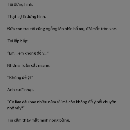
Tôi đứng hình.
Thật sự là đứng hình.
Đứa con trai tôi cũng ngẩng lên nhìn bố mẹ, đôi mắt tròn xoe.
Tôi lắp bắp:
“Em… em không để ý…”
Nhưng Tuấn cắt ngang.
“Không để ý?”
Anh cười nhạt.
“Cô làm dâu bao nhiêu năm rồi mà còn không để ý nổi chuyện
nhỏ vậy?”
Tôi cảm thấy mặt mình nóng bừng.