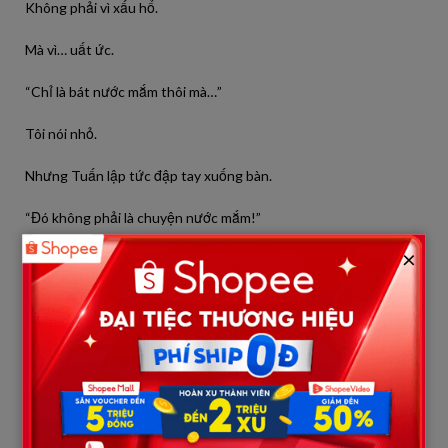
Không phải vì xấu hổ.
Mà vì… uất ức.
“Chỉ là bát nước mắm thôi mà…”
Tôi nói nhỏ.
Nhưng Tuấn lập tức đập tay xuống bàn.
“Đó không phải là chuyện nước mắm!”
×
Giọng anh lớn đến mức con trai tôi giật mình.
Đúng lúc đó, mẹ chồng tôi từ trong bếp bước ra, tay cầm bát
nước chấm mới.
Bà nhìn thấy không khí căng thẳng liền hỏi:
“Có chuyện gì vậy?”