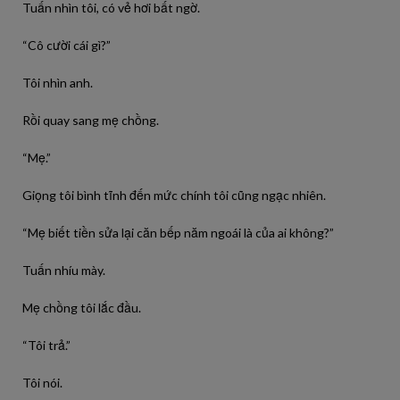
Tuấn nhìn tôi, có vẻ hơi bất ngờ.
“Cô cười cái gì?”
Tôi nhìn anh.
Rồi quay sang mẹ chồng.
“Mẹ.”
Giọng tôi bình tĩnh đến mức chính tôi cũng ngạc nhiên.
“Mẹ biết tiền sửa lại căn bếp năm ngoái là của ai không?”
Tuấn nhíu mày.
Mẹ chồng tôi lắc đầu.
“Tôi trả.”
Tôi nói.