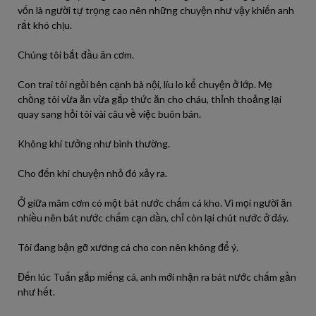
vốn là người tự trọng cao nên những chuyện như vậy khiến anh
rất khó chịu.
Chúng tôi bắt đầu ăn cơm.
Con trai tôi ngồi bên cạnh bà nội, líu lo kể chuyện ở lớp. Mẹ
chồng tôi vừa ăn vừa gắp thức ăn cho cháu, thỉnh thoảng lại
quay sang hỏi tôi vài câu về việc buôn bán.
Không khí tưởng như bình thường.
Cho đến khi chuyện nhỏ đó xảy ra.
Ở giữa mâm cơm có một bát nước chấm cá kho. Vì mọi người ăn
nhiều nên bát nước chấm cạn dần, chỉ còn lại chút nước ở đáy.
Tôi đang bận gỡ xương cá cho con nên không để ý.
Đến lúc Tuấn gắp miếng cá, anh mới nhận ra bát nước chấm gần
như hết.