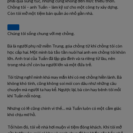
phải quá sung túc, nhưng cũng không đến mức thiếu thốn.
Chồng tôi – anh Tuấn – làm kỹ sư cho một công ty xây dựng.
Còn tôi mở một tiệm bán quần áo nhỏ gần nhà.
Chúng tôi sống chung với mẹ chồng.
Bà là người phụ nữ miền Trung, góa chồng từ khi chồng tôi còn
học cấp hai. Một mình bà tảo tần nuôi hai anh em chồng tôi khôn
lớn. Anh trai của Tuấn đã lập gia đình và ra riêng từ lâu, nên
trong nhà chỉ còn ba người lớn và một đứa trẻ.
Tôi từng nghĩ mình khá may mắn khi có mẹ chồng hiền lành. Bà
không khó tính, cũng không soi mói con dâu như những câu
chuyện mà người ta hay kể. Ngược lại, bà còn hay bênh tôi mỗi
khi Tuấn nổi nóng.
Nhưng có lẽ cũng chính vì thế… mà Tuấn luôn có một cảm giác
khó chịu mơ hồ.
Tối hôm đó, tôi về nhà hơi muộn vì tiệm đông khách. Khi tôi mở