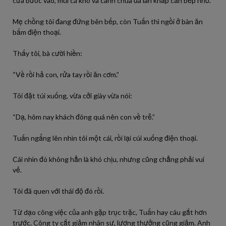
cửa bước vào, mùi cá kho và canh chua đã lan khắp căn bếp nhỏ.
Mẹ chồng tôi đang đứng bên bếp, còn Tuấn thì ngồi ở bàn ăn
bấm điện thoại.
Thấy tôi, bà cười hiền:
“Về rồi hả con, rửa tay rồi ăn cơm.”
Tôi đặt túi xuống, vừa cởi giày vừa nói:
“Dạ, hôm nay khách đông quá nên con về trễ.”
Tuấn ngẩng lên nhìn tôi một cái, rồi lại cúi xuống điện thoại.
Cái nhìn đó không hẳn là khó chịu, nhưng cũng chẳng phải vui
vẻ.
Tôi đã quen với thái độ đó rồi.
Từ dạo công việc của anh gặp trục trặc, Tuấn hay cáu gắt hơn
trước. Công ty cắt giảm nhân sự, lương thưởng cũng giảm. Anh