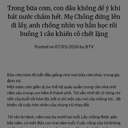
Trong bữa cơm, con dâu không để ý khi
bát nước chấm hết. Mẹ Chồng đứng lên
đi lấy, anh chồng nhìn vợ hằn học rồi
buông 1 câu khiến cô chết lặng
Posted on
07/05/2026
by
BTV
Bữa cơm hôm đó bắt đầu giống như mọi bữa cơm khác trong gia
đình tôi.
Một mâm cơm giản dị, ba thế hệ quây quần trong căn nhà nhỏ
nằm sâu trong con hẻm ở thành phố. Tôi vẫn nhớ rất rõ từng chi
tiết của buổi tối hôm đó, bởi vì chỉ một câu nói của chồng tôi… đã
khiến cả cuộc hôn nhân của chúng tôi thay đổi.
Tôi tên là Hạnh, năm nay ba mươi hai tuổi. Lấy chồng được gần
bảy năm, có một đứa con trai năm tuổi. Cuộc sống của tôi không