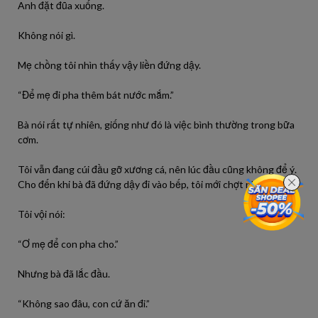
Anh đặt đũa xuống.
Không nói gì.
Mẹ chồng tôi nhìn thấy vậy liền đứng dậy.
“Để mẹ đi pha thêm bát nước mắm.”
Bà nói rất tự nhiên, giống như đó là việc bình thường trong bữa
cơm.
Tôi vẫn đang cúi đầu gỡ xương cá, nên lúc đầu cũng không để ý.
Cho đến khi bà đã đứng dậy đi vào bếp, tôi mới chợt nhận ra.
Tôi vội nói:
“Ơ mẹ để con pha cho.”
Nhưng bà đã lắc đầu.
“Không sao đâu, con cứ ăn đi.”