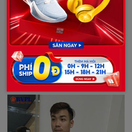
Hiện trường căn phòng xảy ra sự việc (Ảnh: Như Hoàn)
Vào cuộc xác minh, cơ quan chức năng xác định, bé H. là con
riêng của Bàn Thị Tâm (SN 2006, trú tại Tuyên Quang). Tâm
sống chung như vợ chồng với Nguyễn Minh Hiệp (SN 2004, trú
tại Ninh Bình) và thuê trọ tại phường Phú Diễn, TP Hà Nội.
Trưa 3/5, Hiệp, Tâm và cháu H. ngủ dậy tại phòng trọ. Thấy cháu
H. chậm trễ trong việc đ:ánh răng, rửa mặt, Hiệp và Tâm tát, lấy
dép đ vào mặt cháu H. nhiều lần.