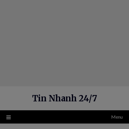
Skip
to
content
Tin Nhanh 24/7
Menu