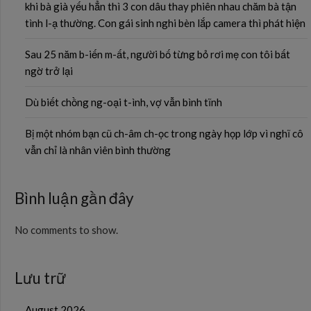
khi bà già yếu hẳn thì 3 con dâu thay phiên nhau chăm bà tận
tình l-ạ thường. Con gái sinh nghi bèn lắp camera thì phát hiện
Sau 25 năm b-iến m-ất, người bố từng bỏ rơi mẹ con tôi bất
ngờ trở lại
Dù biết chồng ng-oại t-ình, vợ vẫn bình tĩnh
Bị một nhóm bạn cũ ch-âm ch-ọc trong ngày họp lớp vì nghĩ cô
vẫn chỉ là nhân viên bình thường
Bình luận gần đây
No comments to show.
Lưu trữ
August 2026