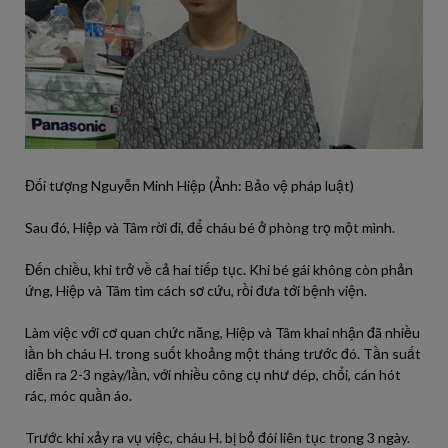
Đối tượng Nguyễn Minh Hiệp (Ảnh: Bảo vệ pháp luật)
Sau đó, Hiệp và Tâm rời đi, để cháu bé ở phòng trọ một mình.
Đến chiều, khi trở về cả hai tiếp tục. Khi bé gái không còn phản
ứng, Hiệp và Tâm tìm cách sơ cứu, rồi đưa tới bệnh viện.
Làm việc với cơ quan chức năng, Hiệp và Tâm khai nhận đã nhiều
lần bh cháu H. trong suốt khoảng một tháng trước đó. Tần suất
diễn ra 2-3 ngày/lần, với nhiều công cụ như dép, chổi, cán hót
rác, móc quần áo.
Trước khi xảy ra vụ việc, cháu H. bị bỏ đói liên tục trong 3 ngày.