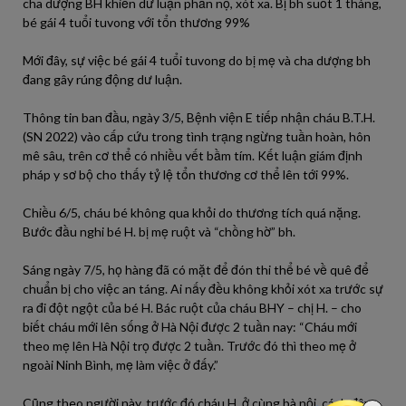
cha dượng BH khiến dư luận phẫn nộ, xót xa. Bị bh suốt 1 tháng,
bé gái 4 tuổi tuvong với tổn thương 99%
Mới đây, sự việc bé gái 4 tuổi tuvong do bị mẹ và cha dượng bh
đang gây rúng động dư luận.
Thông tin ban đầu, ngày 3/5, Bệnh viện E tiếp nhận cháu B.T.H.
(SN 2022) vào cấp cứu trong tình trạng ngừng tuần hoàn, hôn
mê sâu, trên cơ thể có nhiều vết bầm tím. Kết luận giám định
pháp y sơ bộ cho thấy tỷ lệ tổn thương cơ thể lên tới 99%.
Chiều 6/5, cháu bé không qua khỏi do thương tích quá nặng.
Bước đầu nghi bé H. bị mẹ ruột và “chồng hờ” bh.
Sáng ngày 7/5, họ hàng đã có mặt để đón thi thể bé về quê để
chuẩn bị cho việc an táng. Ai nấy đều không khỏi xót xa trước sự
ra đi đột ngột của bé H. Bác ruột của cháu BHY – chị H. – cho
biết cháu mới lên sống ở Hà Nội được 2 tuần nay: “Cháu mới
theo mẹ lên Hà Nội trọ được 2 tuần. Trước đó thì theo mẹ ở
ngoài Ninh Bình, mẹ làm việc ở đấy.”
Cũng theo người này, trước đó cháu H. ở cùng bà nội, cách đây