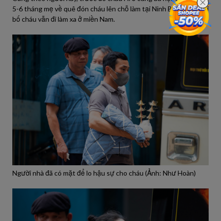
5-6 tháng mẹ về quê đón cháu lên chỗ làm tại Ninh Bình. Hiện tại
bố cháu vẫn đi làm xa ở miền Nam.
Người nhà đã có mặt để lo hậu sự cho cháu (Ảnh: Như Hoàn)