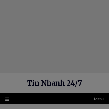
Skip
to
content
Tin Nhanh 24/7
Menu