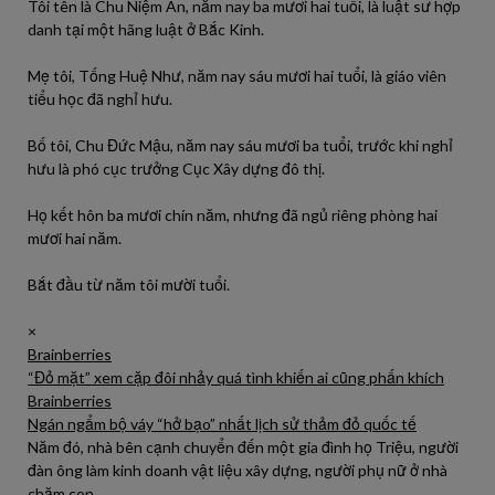
Tôi tên là Chu Niệm An, năm nay ba mươi hai tuổi, là luật sư hợp
danh tại một hãng luật ở Bắc Kinh.
Mẹ tôi, Tống Huệ Như, năm nay sáu mươi hai tuổi, là giáo viên
tiểu học đã nghỉ hưu.
Bố tôi, Chu Đức Mậu, năm nay sáu mươi ba tuổi, trước khi nghỉ
hưu là phó cục trưởng Cục Xây dựng đô thị.
Họ kết hôn ba mươi chín năm, nhưng đã ngủ riêng phòng hai
mươi hai năm.
Bắt đầu từ năm tôi mười tuổi.
×
Brainberries
“Đỏ mặt” xem cặp đôi nhảy quá tình khiến ai cũng phấn khích
Brainberries
Ngán ngẩm bộ váy “hở bạo” nhất lịch sử thảm đỏ quốc tế
Năm đó, nhà bên cạnh chuyển đến một gia đình họ Triệu, người
đàn ông làm kinh doanh vật liệu xây dựng, người phụ nữ ở nhà
chăm con.