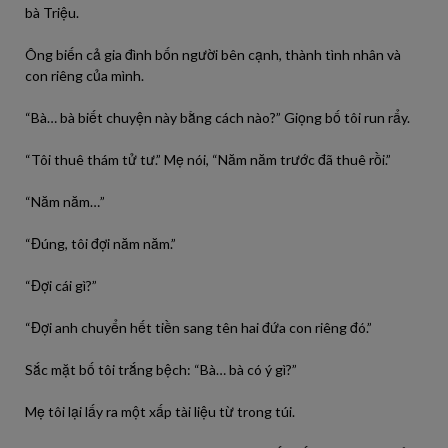
bà Triệu.
Ông biến cả gia đình bốn người bên cạnh, thành tình nhân và
con riêng của mình.
“Bà… bà biết chuyện này bằng cách nào?” Giọng bố tôi run rẩy.
“Tôi thuê thám tử tư.” Mẹ nói, “Năm năm trước đã thuê rồi.”
“Năm năm…”
“Đúng, tôi đợi năm năm.”
“Đợi cái gì?”
“Đợi anh chuyển hết tiền sang tên hai đứa con riêng đó.”
Sắc mặt bố tôi trắng bệch: “Bà… bà có ý gì?”
Mẹ tôi lại lấy ra một xấp tài liệu từ trong túi.