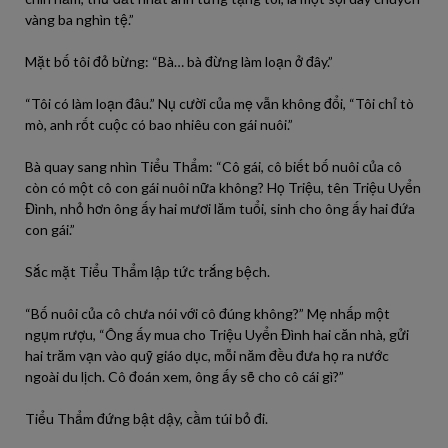
vàng ba nghìn tệ.”
Mặt bố tôi đỏ bừng: “Bà… bà đừng làm loạn ở đây.”
“Tôi có làm loạn đâu.” Nụ cười của mẹ vẫn không đổi, “Tôi chỉ tò
mò, anh rốt cuộc có bao nhiêu con gái nuôi.”
Bà quay sang nhìn Tiểu Thẩm: “Cô gái, cô biết bố nuôi của cô
còn có một cô con gái nuôi nữa không? Họ Triệu, tên Triệu Uyển
Đình, nhỏ hơn ông ấy hai mươi lăm tuổi, sinh cho ông ấy hai đứa
con gái.”
Sắc mặt Tiểu Thẩm lập tức trắng bệch.
“Bố nuôi của cô chưa nói với cô đúng không?” Mẹ nhấp một
ngụm rượu, “Ông ấy mua cho Triệu Uyển Đình hai căn nhà, gửi
hai trăm vạn vào quỹ giáo dục, mỗi năm đều đưa họ ra nước
ngoài du lịch. Cô đoán xem, ông ấy sẽ cho cô cái gì?”
Tiểu Thẩm đứng bật dậy, cầm túi bỏ đi.