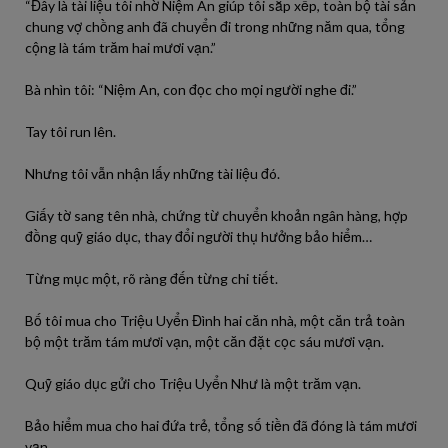
“Đây là tài liệu tôi nhờ Niệm An giúp tôi sắp xếp, toàn bộ tài sản
chung vợ chồng anh đã chuyển đi trong những năm qua, tổng
cộng là tám trăm hai mươi vạn.”
Bà nhìn tôi: “Niệm An, con đọc cho mọi người nghe đi.”
Tay tôi run lên.
Nhưng tôi vẫn nhận lấy những tài liệu đó.
Giấy tờ sang tên nhà, chứng từ chuyển khoản ngân hàng, hợp
đồng quỹ giáo dục, thay đổi người thụ hưởng bảo hiểm…
Từng mục một, rõ ràng đến từng chi tiết.
Bố tôi mua cho Triệu Uyển Đình hai căn nhà, một căn trả toàn
bộ một trăm tám mươi vạn, một căn đặt cọc sáu mươi vạn.
Quỹ giáo dục gửi cho Triệu Uyển Như là một trăm vạn.
Bảo hiểm mua cho hai đứa trẻ, tổng số tiền đã đóng là tám mươi
vạn.