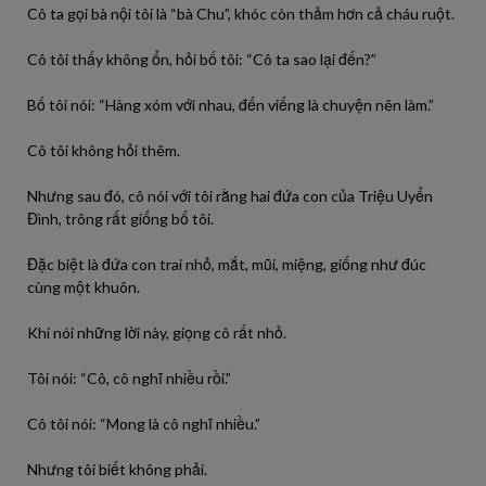
Cô ta gọi bà nội tôi là “bà Chu”, khóc còn thảm hơn cả cháu ruột.
Cô tôi thấy không ổn, hỏi bố tôi: “Cô ta sao lại đến?”
Bố tôi nói: “Hàng xóm với nhau, đến viếng là chuyện nên làm.”
Cô tôi không hỏi thêm.
Nhưng sau đó, cô nói với tôi rằng hai đứa con của Triệu Uyển
Đình, trông rất giống bố tôi.
Đặc biệt là đứa con trai nhỏ, mắt, mũi, miệng, giống như đúc
cùng một khuôn.
Khi nói những lời này, giọng cô rất nhỏ.
Tôi nói: “Cô, cô nghĩ nhiều rồi.”
Cô tôi nói: “Mong là cô nghĩ nhiều.”
Nhưng tôi biết không phải.