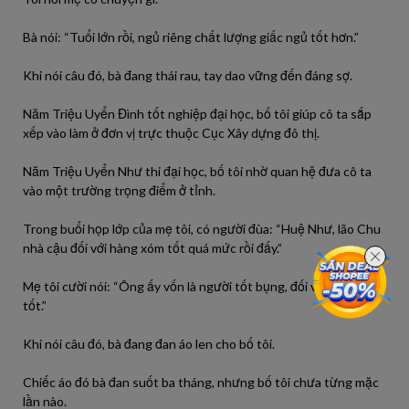
Bà nói: “Tuổi lớn rồi, ngủ riêng chất lượng giấc ngủ tốt hơn.”
Khi nói câu đó, bà đang thái rau, tay dao vững đến đáng sợ.
Năm Triệu Uyển Đình tốt nghiệp đại học, bố tôi giúp cô ta sắp
xếp vào làm ở đơn vị trực thuộc Cục Xây dựng đô thị.
Năm Triệu Uyển Như thi đại học, bố tôi nhờ quan hệ đưa cô ta
vào một trường trọng điểm ở tỉnh.
Trong buổi họp lớp của mẹ tôi, có người đùa: “Huệ Như, lão Chu
nhà cậu đối với hàng xóm tốt quá mức rồi đấy.”
Mẹ tôi cười nói: “Ông ấy vốn là người tốt bụng, đối với ai cũng
tốt.”
Khi nói câu đó, bà đang đan áo len cho bố tôi.
Chiếc áo đó bà đan suốt ba tháng, nhưng bố tôi chưa từng mặc
lần nào.