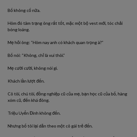
Bố không cố nữa.
Hôm đó tâm trạng ông rất tốt, mặc một bộ vest mới, tóc chải
bóng loáng.
Mẹ hỏi ông: “Hôm nay anh có khách quan trọng à?”
Bố nói: “Không, chỉ là vui thôi.”
Mẹ cười cười, không nói gì.
Khách lần lượt đến.
Cô tôi, chú tôi, đồng nghiệp cũ của mẹ, bạn học cũ của bố, hàng
xóm cũ, đến khá đông.
Triệu Uyển Đình không đến.
Nhưng bố tôi lại dẫn theo một cô gái trẻ đến.