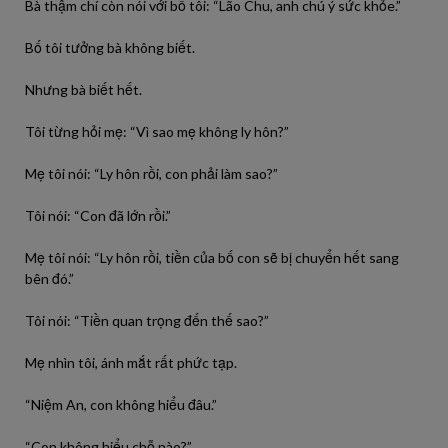
Bà thậm chí còn nói với bố tôi: “Lão Chu, anh chú ý sức khỏe.”
Bố tôi tưởng bà không biết.
Nhưng bà biết hết.
Tôi từng hỏi mẹ: “Vì sao mẹ không ly hôn?”
Mẹ tôi nói: “Ly hôn rồi, con phải làm sao?”
Tôi nói: “Con đã lớn rồi.”
Mẹ tôi nói: “Ly hôn rồi, tiền của bố con sẽ bị chuyển hết sang
bên đó.”
Tôi nói: “Tiền quan trọng đến thế sao?”
Mẹ nhìn tôi, ánh mắt rất phức tạp.
“Niệm An, con không hiểu đâu.”
“Con không hiểu chỗ nào?”