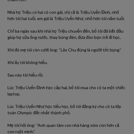
Nhà họ Triệu có hai cô con gái, chị cả là Triệu Uyển Đình, nhỏ
hơn tôi hai tuổi, em gái là Triệu Uyển Như, nhỏ hơn tôi năm tuổi.
Chỉ ba ngày sau khi nhà họ Triệu chuyển đến, bố tôi đã bắt đầu
giúp họ sửa ống nước, thay bóng đèn, đưa đón bọn trẻ đi học.
Khi đó mẹ tôi còn cười ông: “Lão Chu đúng là người tốt bụng.”
Khi ấy tôi không hiểu.
Sau này tôi hiểu rồi.
Lúc Triệu Uyển Đình học cấp hai, bố tôi mua cho cô ta một chiếc
laptop.
Lúc Triệu Uyển Như học tiểu học, bố tôi đăng ký cho cô ta lớp
toán Olympic đắt nhất thành phố.
Mẹ tôi hỏi ông: “Anh quan tâm con nhà hàng xóm còn hơn cả
con ruột mình.”