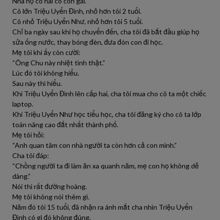
Nhà họ có hai cô con gái.
Cô lớn Triệu Uyển Đình, nhỏ hơn tôi 2 tuổi.
Cô nhỏ Triệu Uyển Như, nhỏ hơn tôi 5 tuổi.
Chỉ ba ngày sau khi họ chuyển đến, cha tôi đã bắt đầu giúp họ
sửa ống nước, thay bóng đèn, đưa đón con đi học.
Mẹ tôi khi ấy còn cười:
“Ông Chu này nhiệt tình thật.”
Lúc đó tôi không hiểu.
Sau này thì hiểu.
Khi Triệu Uyển Đình lên cấp hai, cha tôi mua cho cô ta một chiếc
laptop.
Khi Triệu Uyển Như học tiểu học, cha tôi đăng ký cho cô ta lớp
toán nâng cao đắt nhất thành phố.
Mẹ tôi hỏi:
“Anh quan tâm con nhà người ta còn hơn cả con mình.”
Cha tôi đáp:
“Chồng người ta đi làm ăn xa quanh năm, mẹ con họ không dễ
dàng.”
Nói thì rất đường hoàng.
Mẹ tôi không nói thêm gì.
Năm đó tôi 15 tuổi, đã nhận ra ánh mắt cha nhìn Triệu Uyển
Đình có gì đó không đúng.