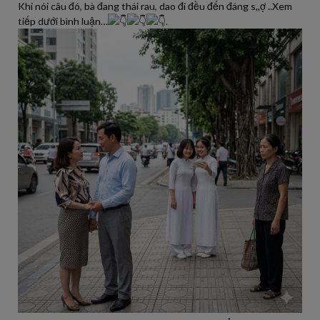
Khi nói câu đó, bà đang thái rau, dao đi đều đến đáng s,,ợ ..Xem
tiếp dưới bình luận…
.