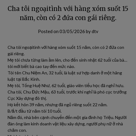
Cha tôi ngoạitình với hàng xóm suốt 15
năm, còn có 2 đứa con gái riêng.
Posted on
03/05/2026
by
dtv
Cha tôi ngoạitình với hàng xóm suốt 15 năm, còn có 2 đứa con
gái riêng.
Mẹ tôi chưa từng làm ầm lên, cho đến sinh nhật 62 tuổi của bà…
tôi mới biết bà cao tay đến mức nào.
Tôi tên Chu Niệm An, 32 tuổi, là luật sư hợp danh ở một hãng
luật tại Bắc Kinh.
Mẹ tôi, Tống Huệ Như, 62 tuổi, giáo viên tiểu học đã nghỉ hưu.
Cha tôi, Chu Đức Mậu, 63 tuổi, trước khi nghỉ là phó cục trưởng
Cục Xây dựng đô thị.
Họ kết hôn 39 năm, nhưng đã ngủ riêng suốt 22 năm.
B/ắ/t đầu từ năm tôi 10 tuổi.
Năm đó, nhà bên cạnh chuyển đến một gia đình họ Triệu. Người
đàn ông làm kinh doanh vật liệu xây dựng, người phụ nữ ở nhà
chăm con.