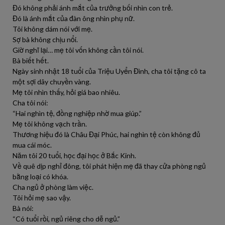
Đó không phải ánh mắt của trưởng bối nhìn con trẻ.
Đó là ánh mắt của đàn ông nhìn phụ nữ.
Tôi không dám nói với mẹ.
Sợ bà không chịu nổi.
Giờ nghĩ lại… mẹ tôi vốn không cần tôi nói.
Bà biết hết.
Ngày sinh nhật 18 tuổi của Triệu Uyển Đình, cha tôi tặng cô ta
một sợi dây chuyền vàng.
Mẹ tôi nhìn thấy, hỏi giá bao nhiêu.
Cha tôi nói:
“Hai nghìn tệ, đồng nghiệp nhờ mua giúp.”
Mẹ tôi không vạch trần.
Thương hiệu đó là Châu Đại Phúc, hai nghìn tệ còn không đủ
mua cái móc.
Năm tôi 20 tuổi, học đại học ở Bắc Kinh.
Về quê dịp nghỉ đông, tôi phát hiện mẹ đã thay cửa phòng ngủ
bằng loại có khóa.
Cha ngủ ở phòng làm việc.
Tôi hỏi mẹ sao vậy.
Bà nói:
“Có tuổi rồi, ngủ riêng cho dễ ngủ.”