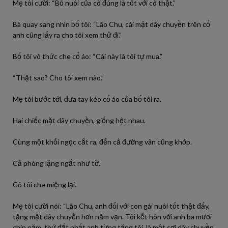
Mẹ tôi cười: “Bố nuôi của cô đúng là tốt với cô thật.”
Bà quay sang nhìn bố tôi: “Lão Chu, cái mặt dây chuyền trên cổ
anh cũng lấy ra cho tôi xem thử đi.”
Bố tôi vô thức che cổ áo: “Cái này là tôi tự mua.”
“Thật sao? Cho tôi xem nào.”
Mẹ tôi bước tới, đưa tay kéo cổ áo của bố tôi ra.
Hai chiếc mặt dây chuyền, giống hệt nhau.
Cùng một khối ngọc cắt ra, đến cả đường vân cũng khớp.
Cả phòng lặng ngắt như tờ.
Cô tôi che miệng lại.
Mẹ tôi cười nói: “Lão Chu, anh đối với con gái nuôi tốt thật đấy,
tặng mặt dây chuyền hơn năm vạn. Tôi kết hôn với anh ba mươi
chín năm, thứ đắt nhất anh từng tặng tôi, là một sợi dây chuyền