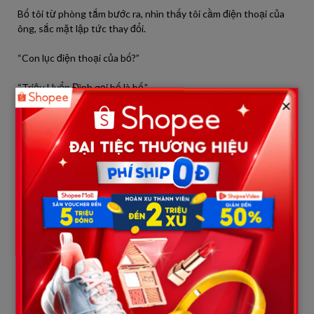
Bố tôi từ phòng tắm bước ra, nhìn thấy tôi cầm điện thoại của
ông, sắc mặt lập tức thay đổi.
“Con lục điện thoại của bố?”
“Triệu Uyển Đình gọi bố là bố.”
×
“Cô ta… cô ta chỉ là nói đùa thôi.”
“Đùa kiểu đó à?”
“Con nghe bố giải thích…”
“Giải thích cái gì? Giải thích vì sao bố mua nhà học khu cho hai
đứa con của cô ta? Giải thích vì sao bố lập quỹ giáo dục cho
chúng? Giải thích vì sao mỗi năm bố đều đưa chúng đi du lịch?”
Bố tôi sững lại.
“Con… sao con biết những chuyện này?”