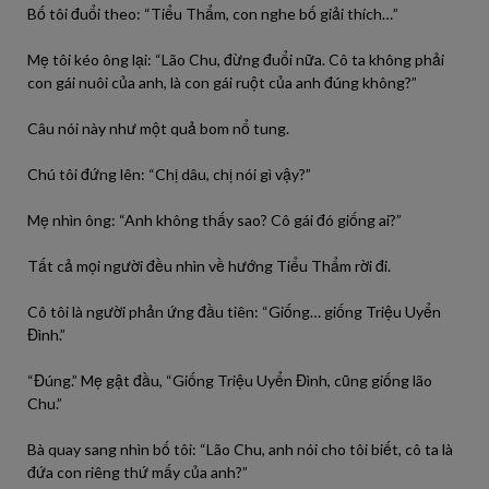
Bố tôi đuổi theo: “Tiểu Thẩm, con nghe bố giải thích…”
Mẹ tôi kéo ông lại: “Lão Chu, đừng đuổi nữa. Cô ta không phải
con gái nuôi của anh, là con gái ruột của anh đúng không?”
Câu nói này như một quả bom nổ tung.
Chú tôi đứng lên: “Chị dâu, chị nói gì vậy?”
Mẹ nhìn ông: “Anh không thấy sao? Cô gái đó giống ai?”
Tất cả mọi người đều nhìn về hướng Tiểu Thẩm rời đi.
Cô tôi là người phản ứng đầu tiên: “Giống… giống Triệu Uyển
Đình.”
“Đúng.” Mẹ gật đầu, “Giống Triệu Uyển Đình, cũng giống lão
Chu.”
Bà quay sang nhìn bố tôi: “Lão Chu, anh nói cho tôi biết, cô ta là
đứa con riêng thứ mấy của anh?”