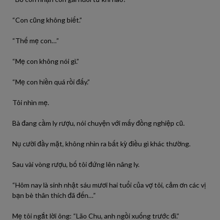
“Con cũng không biết.”
“Thế mẹ con…”
“Mẹ con không nói gì.”
“Mẹ con hiền quá rồi đấy.”
Tôi nhìn mẹ.
Bà đang cầm ly rượu, nói chuyện với mấy đồng nghiệp cũ.
Nụ cười đầy mặt, không nhìn ra bất kỳ điều gì khác thường.
Sau vài vòng rượu, bố tôi đứng lên nâng ly.
“Hôm nay là sinh nhật sáu mươi hai tuổi của vợ tôi, cảm ơn các vị
bạn bè thân thích đã đến…”
Mẹ tôi ngắt lời ông: “Lão Chu, anh ngồi xuống trước đi.”