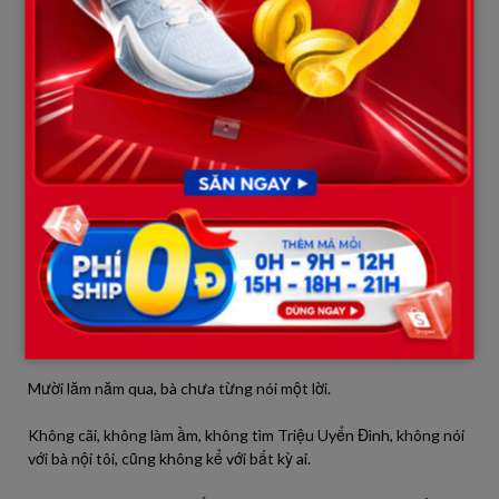
“Mẹ nói với con.”
“Mẹ con bà ấy…”
“Mẹ con biết hết, bố. Bà biết hết tất cả.”
Bố tôi ngã ngồi xuống sofa.
“Mẹ con… biết từ khi nào?”
“Từ lúc Triệu Uyển Đình mang thai đứa đầu tiên.”
Đó là mười lăm năm trước.
Mẹ tôi đã biết chuyện này mười lăm năm.
Mười lăm năm qua, bà chưa từng nói một lời.
Không cãi, không làm ầm, không tìm Triệu Uyển Đình, không nói
với bà nội tôi, cũng không kể với bất kỳ ai.