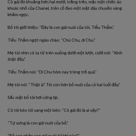
Cô gái đó khoảng hơn hai mươi, trắng trẻo, mặc một chiếc áo
khoác nhỏ của Chanel, trên cổ đeo một mặt dây chuyền vàng
khảm ngọc.
Bố tôi giới thiệu: “Đây là con gái nuôi của tôi, Tiểu Thẩm.”
Tiểu Thẩm ngọt ngào chào: “Chú Chu, dì Chu.”
Mẹ tôi nhìn cô ta từ trên xuống dưới một lượt, cười nói: “Xinh
thật đấy.”
Tiểu Thẩm nói: “Dì Chu hôm nay trông trẻ quá.”
Mẹ tôi nói: “Thật à? Tôi còn hơn bố nuôi của cô hai tuổi đấy.”
Sắc mặt bố tôi hơi cứng lại.
Cô tôi kéo tôi sang một bên: “Cô gái đó là ai vậy?”
“Tự xưng là con gái nuôi của bố.”
“Bố con nhận con gái nuôi từ khi nào?”