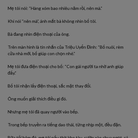
Mẹ tôi nói: “Hàng xóm bao nhiêu năm rồi, nên mà.”
Khi nói “nên mà”, ánh mắt bà không nhìn bố tôi.
Bà đang nhìn điện thoại của ông.
Trên màn hình là tin nhắn của Triệu Uyển Đình: “Bố nuôi, rèm
cửa nhà mới, bố giúp con chọn nhé.”
Mẹ tôi đưa điện thoại cho bố: “Con gái người ta nhờ anh giúp
đấy.”
Bố tôi nhận lấy điện thoại, sắc mặt thay đổi.
Ông muốn giải thích điều gì đó.
Nhưng mẹ tôi đã quay người vào bếp.
Trong bếp truyền ra tiếng dao thái, từng nhịp một, đều đặn.
Bữa tối hôm đó, mẹ tôi nấu thịt kho tàu, sườn xào chua ngọt, cá