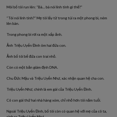
Môi bố tôi run lên: “Bà… bà nói linh tinh gì thế?”
“Tôi nói linh tinh?” Mẹ tôi lấy từ trong túi ra một phong bì, ném
lên bàn.
Trong phong bì rơi ra một xấp ảnh.
Ảnh Triệu Uyển Đình ôm hai đứa con.
Ảnh bố tôi bế đứa con trai nhỏ.
Còn có một bản giám định DNA.
Chu Đức Mậu và Triệu Uyển Như, xác nhận quan hệ cha con.
Triệu Uyển Như, chính là em gái của Triệu Uyển Đình.
Cô con gái thứ hai nhà hàng xóm, chỉ nhỏ hơn tôi năm tuổi.
Ngoài Triệu Uyển Đình, bố tôi còn có quan hệ với mẹ của cô ta,
sinh ra Triệu Uyển Như.