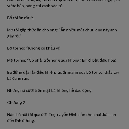
vược hấp, bông cải xanh xào tỏi.
Bố tôi ăn rất ít.
Mẹ tôi gắp thức ăn cho ông: “Ăn nhiều một chút, dạo này anh
gầy rồi.”
Bố tôi nói: “Không có khẩu vị.”
Mẹ tôi nói: “Có phải trời nóng quá không? Em đi bật điều hòa.”
Bà đứng dậy lấy điều khiển, lúc đi ngang qua bố tôi, tôi thấy tay
bà đang run.
Nhưng nụ cười trên mặt bà, không hề dao động.
Chương 2
Năm bà nội tôi qua đời, Triệu Uyển Đình dẫn theo hai đứa con
đến linh đường.