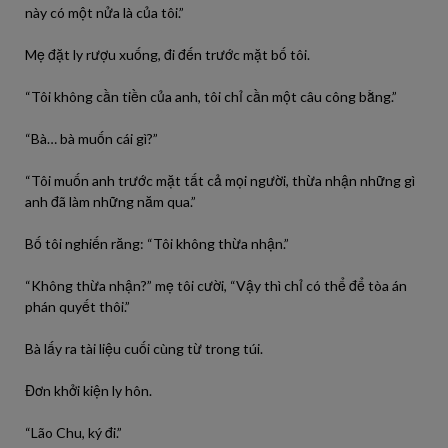
này có một nửa là của tôi.”
Mẹ đặt ly rượu xuống, đi đến trước mặt bố tôi.
“Tôi không cần tiền của anh, tôi chỉ cần một câu công bằng.”
“Bà… bà muốn cái gì?”
“Tôi muốn anh trước mặt tất cả mọi người, thừa nhận những gì
anh đã làm những năm qua.”
Bố tôi nghiến răng: “Tôi không thừa nhận.”
“Không thừa nhận?” mẹ tôi cười, “Vậy thì chỉ có thể để tòa án
phán quyết thôi.”
Bà lấy ra tài liệu cuối cùng từ trong túi.
Đơn khởi kiện ly hôn.
“Lão Chu, ký đi.”