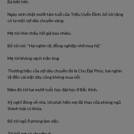
Bà biết hết.
Ngày sinh nhật mười tám tuổi của Triệu Uyển Đình, bố tôi tặng
cô ta một sợi dây chuyền vàng.
Mẹ tôi nhìn thấy, hỏi giá bao nhiêu.
Bố tôi nói: “Hai nghìn tệ, đồng nghiệp nhờ mua hộ.”
Mẹ tôi không vạch trần ông.
Thương hiệu của sợi dây chuyền đó là Chu Đại Phúc, hai nghìn
tệ đến cái mặt dây cũng không mua nổi.
Năm đó tôi hai mươi tuổi, học đại học ở Bắc Kinh.
Kỳ nghỉ đông về nhà, tôi phát hiện mẹ đã thay cửa phòng ngủ
thành loại có khóa.
Bố tôi ngủ ở phòng làm việc.
Tôi hỏi mẹ có chuyện gì.